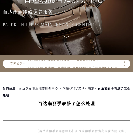
百达翡丽维修保养服务
PATEK PHILIPPE MAINTENANCE CENTER
2026年8月百达翡丽中国区售后服务网络优化升级公告
2026年8月百达翡丽全国官方售后客户服务热线：400-805-0910
百达翡丽官方全国统一服务热线400-805-0910，服务覆盖中国大陆、香港、澳门、台湾全部区域（非大陆需加拨“+86”）
2026年8月百达翡丽售后服务中心最新网点地址：
▲
官网公告>
北京市朝阳区建国门外大街甲6号华熙国际中心写字楼D座11层1102室（北京总部）（需提前预约）
▼
北京市东城区东长安街1号东方广场写字楼W3座6层602室（需提前预约）
天津市和平区赤峰道136号天津国际金融中心写字楼26层2603室（需提前预约）
当前位置：
百达翡丽售后维修服务中心
>
问题/知识/资讯
>
南京
> 百达翡丽手表脏了怎么
上海市徐汇区虹桥路3号港汇中心写字楼2座37层3705室（需提前预约）
处理
上海市黄浦区南京东路299号宏伊国际广场写字楼8层806室（需提前预约）
百达翡丽手表脏了怎么处理
南京市秦淮区中山南路1号（新街口）南京中心写字楼22层C1-1室（需提前预约）
常州市新北区龙锦路1590号现代传媒中心写字楼5号楼10层1008室（需提前预约）
徐州市鼓楼区淮海东路29号苏宁广场IFC国际金融中心写字楼35层3508室（需提前预约）
扬州市邗江区国展路29号星耀天地写字楼1号楼18层1803室（需提前预约）
【百达翡丽手表维修中心】百达翡丽手表作为高级腕表的代表，