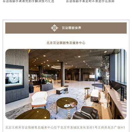
百达翡丽手表表壳割手解决技巧汇总
百达翡丽手表走时不准是什么原因
山西省大同市平城区迎宾街百达翡丽售后服务中心（需提前预约）
山西省晋城市城区黄华街百达翡丽售后服务中心（需提前预约）
山西省晋中市榆次区顺城街百达翡丽售后服务中心（需提前预约）
百达翡丽保养
山西省临汾市尧都区解放路百达翡丽售后服务中心（需提前预约）
山西省吕梁市离石区永宁中路与建设街交叉口百达翡丽售后服务中心（需提前预约）
北京百达翡丽售后服务中心
山西省朔州市朔城区怡西路与鄯阳西街交汇处百达翡丽售后服务中心（需提前预约）
山西省忻州市忻府区和平东街与七一南路交叉口百达翡丽售后服务中心（需提前预约）
山西省阳泉市郊区平阳东街与新城大道交叉口百达翡丽售后服务中心（需提前预约）
山西省运城市盐湖区河东街百达翡丽售后服务中心（需提前预约）
山西省长治市潞州区英雄中路百达翡丽售后服务中心（需提前预约）
山西省太原市迎泽区迎泽街道解放路15号亨得利名表维修授权店3楼百达翡丽售后服务中心（需提前预约）
天津市和平区赤峰道136号天津国际金融中心26层2603室百达翡丽售后服务中心（需提前预约）
安徽省安庆市迎江区人民路百达翡丽售后服务中心（需提前预约）
安徽省蚌埠市蚌山区淮河路百达翡丽售后服务中心（需提前预约）
安徽省亳州市谯城区魏武大道百达翡丽售后服务中心（需提前预约）
北京王府井百达翡丽售后服务中心位于北京市东城区东长安街1号王府井东方广场W3
上
安徽省池州市贵池区长江路百达翡丽售后服务中心（需提前预约）