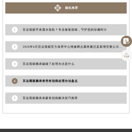
山东省枣庄市滕州市北辛路与善国路交叉口百达翡丽售后服务中心（需提前预约）
随机推荐
山东省淄博市张店区金晶大道百达翡丽售后服务中心（需提前预约）
上海市黄浦区南京东路299号宏伊国际广场写字楼8层806室百达翡丽售后服务中心（需提前预约）
1
百达翡丽手表遇水危机？专业修复指南，守护您的珍藏时计
上海市徐汇区虹桥路3号港汇中心2座37层3705室百达翡丽售后服务中心（需提前预约）
浙江省杭州市上城区钱江路1366号华润大厦A座5层503-5室百达翡丽售后服务中心（需提前预约）

浙江省湖州市吴兴区劳动路百达翡丽售后服务中心（需提前预约）
2
2026年6月百达翡丽官方保养中心维修网点最终搬迁及新增完整公示定稿

浙江省嘉兴市南湖区广益路705号嘉兴世界贸易中心A座13层1304室百达翡丽售后服务中心（需提前预约）
浙江省金华市金东区东市南街777号金华万达广场4号楼22楼2209室百达翡丽售后服务中心（需提前预约）
3
百达翡丽腕表磕碰了处理办法是什么
浙江省丽水市莲都区解放街百达翡丽售后服务中心（需提前预约）
浙江省宁波市江北区大闸南路500号来福士广场办公楼20层2009室百达翡丽售后服务中心（需提前预约）
4
百达翡丽腕表表壳有划痕处理办法盘点
浙江省衢州市柯城区上街百达翡丽售后服务中心（需提前预约）
浙江省绍兴市越城区胜利东路379号世茂天际中心写字楼8层805室百达翡丽售后服务中心（需提前预约）
5
百达翡丽腕表表蒙有划痕解决技巧推荐
浙江省舟山市定海区解放东路百达翡丽售后服务中心（需提前预约）
澳门特别行政区大堂区议事亭前地（新马路）百达翡丽售后服务中心（需提前预约）
澳门特别行政区风顺堂区南湾大马路百达翡丽售后服务中心（需提前预约）
澳门特别行政区花地玛堂区关闸广场百达翡丽售后服务中心（需提前预约）