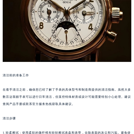
重庆市江北区观音桥步行街2号融恒时代广场写字楼9层902室（需提前预约）
长沙市芙蓉区定王台街道建湘路393号世茂环球金融中心写字楼（芙蓉广场）10层13室（需提前预约）
郑州市二七区铭功路10号华润大厦写字楼29层2905室（需提前预约）
太原市迎泽区解放路15号亨得利名表服务中心（品牌授权店）3层整层（需提前预约）
沈阳市沈河区中街路137号亨得利名表服务中心（品牌授权店）1层整层（需提前预约）
沈阳市沈河区中街路83号亨得利名表服务中心（品牌授权店）1层整层（需提前预约）
乌鲁木齐市天山区红山路26号时代广场（CCMALL）C座17层17-B（需提前预约）
温州市鹿城区锦绣路1067号置信广场10层1015室（需提前预约）
哈尔滨市道里区友谊西路600号富力中心T2座写字楼29层03室（需提前预约）
清洁前的准备工作
大连市中山区人民路15号国际金融大厦7层G室（需提前预约）
佛山市禅城区季华五路57号万科金融中心C座12层1205室（需提前预约）
在着手清洁之前，确保您已经了解了手表的具体型号和制造商提供的清洁指南。虽然大多
数百达翡丽手表可以进行日常清洁，但某些特殊材质或设计可能需要特别小心处理。建议
东莞市东城街道鸿福东路1号民盈国贸中心T1写字楼9层907室（需提前预约）
查阅产品手册或联系官方服务热线获取具体建议。
无锡市梁溪区人民中路139号恒隆广场写字楼1座11层1104室（需提前预约）
南通市崇川区工农路57号圆融广场写字楼16层1603室（需提前预约）
清洁步骤
苏州市苏州工业园区星港街199号苏州中心办公楼C座22层08室（需提前预约）
武汉市江汉区解放大道686号世界贸易大厦38层09室（需提前预约）
1.轻柔擦拭：使用柔软的微纤维布轻轻擦拭表盘和表带，去除表面的灰尘和污垢。避免使