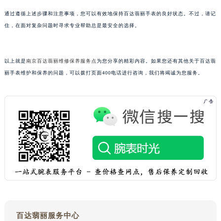
黑龙江省大庆市萨尔图区会战大街百达翡丽售后服务中心（需提前预约）
通过遵循上述步骤和注意事项，您可以有效地保持百达翡丽手表的良好状态。不过，请记
黑龙江省鹤岗市向阳区红军路百达翡丽售后服务中心（需提前预约）
住，在面对复杂问题时寻求专业帮助总是最安全的选择。
黑龙江省黑河市爱辉区中央街百达翡丽售后服务中心（需提前预约）
黑龙江省鸡西市鸡冠区红军路百达翡丽售后服务中心（需提前预约）
以上就是
南京百达翡丽维修保养服务点
为您分享的精彩内容。如果您还有其他关于百达翡
黑龙江省佳木斯市向阳区长安路百达翡丽售后服务中心（需提前预约）
丽手表维护和保养的问题，可以拨打页面400电话进行咨询，我们将竭诚为您服务。
黑龙江省牡丹江市东安区太平路百达翡丽售后服务中心（需提前预约）
黑龙江省七台河市桃山区大同街百达翡丽售后服务中心（需提前预约）
黑龙江省齐齐哈尔市龙沙区龙华路百达翡丽售后服务中心（需提前预约）
黑龙江省双鸭山市尖山区新兴大街百达翡丽售后服务中心（需提前预约）
黑龙江省绥化市北林区新华街与康庄路交叉口百达翡丽售后服务中心（需提前预约）
黑龙江省伊春市伊美区通河路百达翡丽售后服务中心（需提前预约）
吉林省白城市洮北区明仁南街百达翡丽售后服务中心（需提前预约）
吉林省白山市浑江区浑江大街百达翡丽售后服务中心（需提前预约）
吉林省吉林市船营区河南街百达翡丽售后服务中心（需提前预约）
吉林省辽源市龙山区人民大街百达翡丽售后服务中心（需提前预约）
百达翡丽服务中心
吉林省梅河口市新华街道梅河大街百达翡丽售后服务中心（需提前预约）