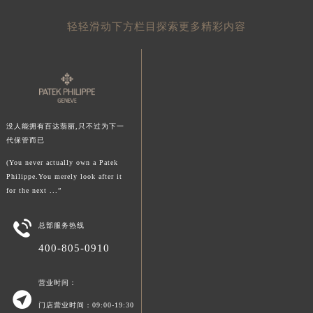
澳门特别行政区花王堂区大三巴商圈百达翡丽售后服务中心（需提前预约）
轻轻滑动下方栏目探索更多精彩内容
澳门特别行政区嘉模堂区官也街百达翡丽售后服务中心（需提前预约）
澳门省路氹城市金光大道百达翡丽售后服务中心（需提前预约）
澳门特别行政区望德堂区塔石广场百达翡丽售后服务中心（需提前预约）
福建省福州市鼓楼区五四路128-1号恒力城写字楼15层03室百达翡丽售后服务中心（需提前预约）
福建省厦门市思明区湖滨东路95号万象城华润大厦B座11层1104室百达翡丽售后服务中心（需提前预约）
没人能拥有百达翡丽,只不过为下一
广东省潮州市潮安区新风路与潮汕路交汇处百达翡丽售后服务中心（需提前预约）
代保管而已
广东省广州市天河区天河路230号万菱汇国际中心A塔7层704室百达翡丽售后服务中心（需提前预约）
(You never actually own a Patek
广东省广州市越秀区环市东路371-375号世界贸易中心大厦南塔15层1507室百达翡丽售后服务中心（需提前预约）
Philippe.You merely look after it
广东省河源市源城区越王大道百达翡丽售后服务中心（需提前预约）
for the next ...”
广东省惠州市惠城区江北文昌一路7号华贸大厦1座30层3005室百达翡丽售后服务中心（需提前预约）

总部服务热线
广东省江门市蓬江区广场西路百达翡丽售后服务中心（需提前预约）
400-805-0910
广东省揭阳市榕城进贤门步行街百达翡丽售后服务中心（需提前预约）
广东省茂名市电白区水东街道迎宾大道百达翡丽售后服务中心（需提前预约）
营业时间：
广东省梅州市梅江区金燕大道百达翡丽售后服务中心（需提前预约）

门店营业时间：09:00-19:30
广东省清远市清城区湖西路百达翡丽售后服务中心（需提前预约）