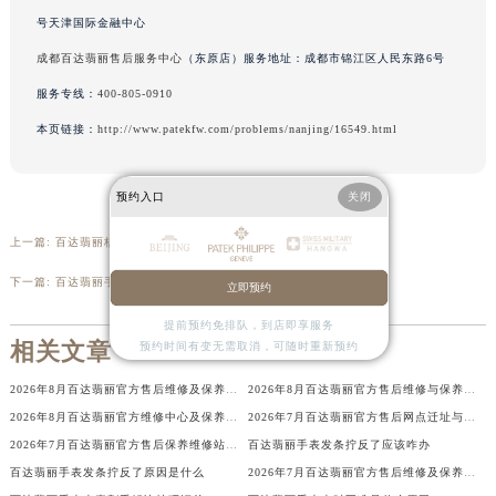
辽宁省沈阳市沈河区中街路137号亨得利名表维修授权店1楼百达翡丽售后服务中心（需提前预约）
号天津国际金融中心
辽宁省沈阳市沈河区中街路83号亨得利名表维修授权店1楼百达翡丽售后服务中心（需提前预约）
成都百达翡丽售后服务中心
（东原店）服务地址：成都市锦江区人民东路6号
北京市朝阳区建国门外大街甲6号华熙国际中心D座11层1102室百达翡丽售后服务中心（北京总部）（需提前预约）
服务专线：
400-805-0910
北京市东城区东长安街1号王府井东方广场W3座6层602室百达翡丽售后服务中心（需提前预约）
本页链接：
http://www.patekfw.com/problems/nanjing/16549.html
河北省保定市竞秀区朝阳北大街北国先天下百达翡丽售后服务中心（需提前预约）
内蒙古自治区阿拉善盟市左旗土尔扈特大街百达翡丽售后服务中心（需提前预约）
预约入口
关闭
内蒙古自治区巴彦淖尔市临河区新华街百达翡丽售后服务中心（需提前预约）
内蒙古自治区包头市青山区幸福路甲3号王府井百货名表维修百达翡丽售后服务中心（需提前预约）
上一篇:
百达翡丽核心鉴定方法介绍
内蒙古自治区赤峰市红山区哈达街百达翡丽售后服务中心（需提前预约）
下一篇:
百达翡丽手表摔坏了怎么处理
立即预约
内蒙古自治区鄂尔多斯市东胜区伊金霍洛街百达翡丽售后服务中心（需提前预约）
提前预约免排队，到店即享服务
内蒙古自治区呼伦贝尔市海拉尔区中央街百达翡丽售后服务中心（需提前预约）
相关文章
预约时间有变无需取消，可随时重新预约
内蒙古自治区通辽市科尔沁区明仁大街百达翡丽售后服务中心（需提前预约）
2026年8月百达翡丽官方售后维修及保养中心网点更新补充确认终稿正式发布
2026年8月百达翡丽官方售后维修与保养综合服务中心迁址补充速览说明正式发布
内蒙古自治区乌海市海勃湾区人民南路百达翡丽售后服务中心（需提前预约）
2026年8月百达翡丽官方维修中心及保养服务中心最终迁移与增设全览
2026年7月百达翡丽官方售后网点迁址与新增补充公告（权威版）
内蒙古自治区乌兰察布市集宁区恩和大街百达翡丽售后服务中心（需提前预约）
2026年7月百达翡丽官方售后保养维修站迁址新开官方说明文件
百达翡丽手表发条拧反了应该咋办
内蒙古自治区锡林郭勒盟市锡林浩特市光明街与额尔敦路交叉口百达翡丽售后服务中心（需提前预约）
百达翡丽手表发条拧反了原因是什么
2026年7月百达翡丽官方售后维修及保养中心网点更新补充确认终稿
内蒙古自治区兴安盟市乌兰浩特市兴安大街百达翡丽售后服务中心（需提前预约）