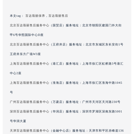
吉林省四平市铁东区紫气大路与南九经街交汇处百达翡丽售后服务中心（需提前预约）
吉林省松原市宁江区五环大街百达翡丽售后服务中心（需提前预约）
本文tag：
百达翡丽保养
，
百达翡丽售后
吉林省通化市东昌区环通乡江南大街百达翡丽售后服务中心（需提前预约）
北京百达翡丽售后服务中心
（国贸店）服务地址：北京市朝阳区建国门外大街
吉林省延边市延吉市解放路百达翡丽售后服务中心（需提前预约）
甲6号华熙国际中心D座
辽宁省鞍山市铁东区站前街百达翡丽售后服务中心（需提前预约）
北京百达翡丽售后服务中心
（王府井店）服务地址：北京市东城区东长安街1号
辽宁省本溪市平山区胜利路百达翡丽售后服务中心（需提前预约）
王府井东方广场W3座
辽宁省朝阳市双塔区新华路百达翡丽售后服务中心（需提前预约）
上海百达翡丽售后服务中心
（港汇店）服务地址：上海市徐汇区虹桥路3号港汇
辽宁省丹东市振兴区七经街百达翡丽售后服务中心（需提前预约）
辽宁省抚顺市新抚区东一路百达翡丽售后服务中心（需提前预约）
中心2座
辽宁省阜新市海州区解放大街百达翡丽售后服务中心（需提前预约）
上海百达翡丽售后服务中心
（淮海店）服务地址：上海市徐汇区淮海中路1045
辽宁省葫芦岛市连山区中央路百达翡丽售后服务中心（需提前预约）
号
辽宁省锦州市古塔区中央大街百达翡丽售后服务中心（需提前预约）
广州百达翡丽售后服务中心
（万菱店）服务地址：广州市天河区天河路230号
辽宁省辽阳市白塔区新运大街百达翡丽售后服务中心（需提前预约）
深圳百达翡丽售后服务中心
（华润店）服务地址：深圳市罗湖区深南东路5001
辽宁省盘锦市兴隆台区石油大街百达翡丽售后服务中心（需提前预约）
号华润大厦
辽宁省铁岭市银州区南马路百达翡丽售后服务中心（需提前预约）
天津百达翡丽售后服务中心
（金融中心店）服务地址：天津市和平区赤峰道136
辽宁省营口市站前区市府路与渤海大街交叉口百达翡丽售后服务中心（需提前预约）