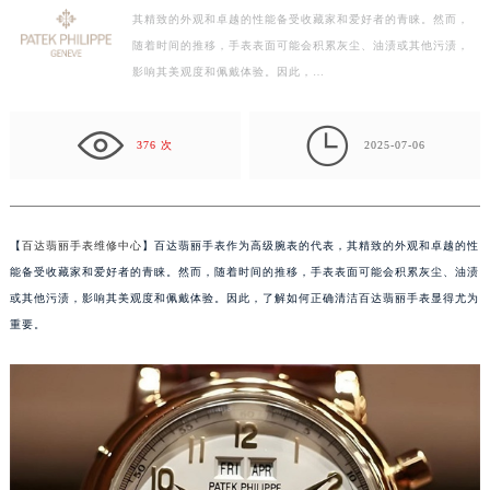
其精致的外观和卓越的性能备受收藏家和爱好者的青睐。然而，
盐城市盐都区世纪大道5号盐城金融城写字楼1号楼16层1604室（需提前预约）
随着时间的推移，手表表面可能会积累灰尘、油渍或其他污渍，
泰州市海陵区永定东路399号置地商务中心东塔写字楼（华润万象城）17层1706室（需提前预约）
影响其美观度和佩戴体验。因此，…
宁波市江北区大闸南路500号来福士广场办公楼20层2009室（需提前预约）
杭州市上城区钱江路1366号华润大厦写字楼A座5层503-5室（需提前预约）

金华市金东区东市南街777号金华万达广场写字楼4号楼22层2209室（需提前预约）
376 次
2025-07-06
绍兴市越城区胜利东路379号世茂天际中心写字楼8层805室（需提前预约）
嘉兴市南湖区广益路705号嘉兴世界贸易中心写字楼A座13层1304室（需提前预约）
南昌市红谷滩新区红谷中大道998号绿地双子塔（中央广场）A1座办公楼14层07室（需提前预约）
【
百达翡丽手表维修中心
】百达翡丽手表作为高级腕表的代表，其精致的外观和卓越的性
济南市历下区经十路11111号华润中心写字楼（万象城）15层1508室（需提前预约）
能备受收藏家和爱好者的青睐。然而，随着时间的推移，手表表面可能会积累灰尘、油渍
广州市天河区天河路230号万菱汇国际中心写字楼A塔7层704室（需提前预约）
或其他污渍，影响其美观度和佩戴体验。因此，了解如何正确清洁百达翡丽手表显得尤为
重要。
广州市越秀区环市东路371-375号世界贸易中心大厦南塔写字楼15层07室（需提前预约）
深圳市罗湖区深南东路5001号华润大厦写字楼17层1701室（需提前预约）
惠州市惠城区江北文昌一路7号华贸大厦写字楼1座30层05室（需提前预约）
厦门市思明区湖滨东路95号华润大厦写字楼B座11层1104室（需提前预约）
福州市鼓楼区五四路128-1号恒力城写字楼15层03室（需提前预约）
成都市锦江区人民东路6号SAC东原中心写字楼24层2406B室（需提前预约）