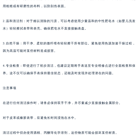
南宁市青秀区金湖路59号地王大厦12楼1224室（需提前预约）
用粗糙或有研磨性的布料，以防刮伤表面。
合肥市蜀山区潜山路111号万象城华润大厦B座12楼03室（需提前预约）
2.温和清洁剂：对于难以清除的污渍，可以考虑使用少量温和的中性肥皂水（如婴儿洗发
泉州市丰泽区宝洲路729号浦西万达中心写字楼A座7楼709室（需提前预约）
水）轻轻擦拭表带和表壳。确保肥皂水不直接接触表盘。
青岛市南区山东路6号华润大厦B座22层04室（需提前预约）
烟台市芝罘区胜利路139号万达金融中心A座907室（需提前预约）
3.自然干燥：用干净、柔软的微纤维布轻轻擦干所有部位。避免使用热源加速干燥过程，
长春市朝阳区西安大路727号中银大厦A座(旺进大厦)18层09室（需提前预约）
因为高温可能对某些材料造成损害。
贵阳市南明区都司高架桥路33号亨特国际金融中心14楼14D（需提前预约）
4.专业检查：即使进行了初步清洁，也建议定期将手表送至专业维修点进行全面检查和保
昆明市盘龙区北京路928号同德昆明广场写字楼10层06室（需提前预约）
养。这不仅可以确保手表保持最佳状态，还能及时发现并处理潜在的问题。
石家庄市长安区中山东路39号勒泰中心写字楼B座13层07室（需提前预约）
西安市碑林区南关正街88号华侨城长安国际中心E座6楼10室（需提前预约）
注意事项
海口市龙华区金贸东路5号海口华润大厦B座17层1707室（需提前预约）
唐山市路南区新华东道100号万达广场写字楼A座10层1002室（需提前预约）
在进行任何清洁操作时，请务必保持双手干净，并尽量减少直接接触金属部分。
台州市椒江区东海大道1800号腾达中心东1幢20楼2002室（需提前预约）
对于皮革或橡胶表带，应避免长时间浸泡在水中。
内蒙古自治区呼和浩特市玉泉区大学西街70号华润万象城写字楼（鄂尔多斯大厦）23层2326室（需提前预约）
甘肃省兰州市七里河区西津西路16号兰州中心写字楼21层2102室（需提前预约）
清洁过程中切勿使用酒精、丙酮等化学溶剂，这些物质可能会损坏某些材质。
重庆市解放碑渝中区民权路28号英利国际金融中心写字楼20层01室（需提前预约）