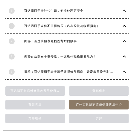
江西省南昌市红谷滩新区红谷中大道998号绿地双子塔（中央广场）A1座办公楼14层1407室百达翡丽售后服务中心（需提前预约）
5
百达翡丽手表针扣生锈，专业处理更安全
江西省萍乡市安源区萍安北大道与康庄路交叉口百达翡丽售后服务中心（需提前预约）
江西省上饶市信州区滨江西路百达翡丽售后服务中心（需提前预约）
6
百达翡丽手表值不值得购买（名表投资与收藏指南）
江西省新余市渝水区北湖西路百达翡丽售后服务中心（需提前预约）
江西省宜春市袁州区中山中路百达翡丽售后服务中心（需提前预约）
7
揭秘：百达翡丽表壳损伤背后的故事
江西省鹰潭市月湖区胜利东路百达翡丽售后服务中心（需提前预约）
山东省德州市德城区东风中路百达翡丽售后服务中心（需提前预约）
8
揭秘百达翡丽手表停走，一文教你轻松恢复活力！
山东省东营市东营区济南路百达翡丽售后服务中心（需提前预约）
9
揭秘：百达翡丽手表表蒙子破损修复指南，让爱表重焕光彩！
山东省济南市历下区经十路11111号华润中心写字楼（万象城）15层1508室百达翡丽售后服务中心（需提前预约）
山东省济宁市任城区太白楼路百达翡丽售后服务中心（需提前预约）
山东省莱芜市文化南路8号银座商城名表维修一楼名表维修百达翡丽售后服务中心（需提前预约）
百达翡丽售后维修保养费用价目表
萧邦保养
山东省临沂市兰山区解放路百达翡丽售后服务中心（需提前预约）
萧邦售后
广州百达翡丽维修保养售后中心
山东省日照市东港区烟台路百达翡丽售后服务中心（需提前预约）
山东省泰安市泰山区财源街道泰山大街百达翡丽售后服务中心（需提前预约）
萧邦维修
萧邦
山东省威海市环翠区新威海路89号振华商厦一楼名表维修百达翡丽售后服务中心（需提前预约）
山东省潍坊市奎文区东风东街百达翡丽售后服务中心（需提前预约）