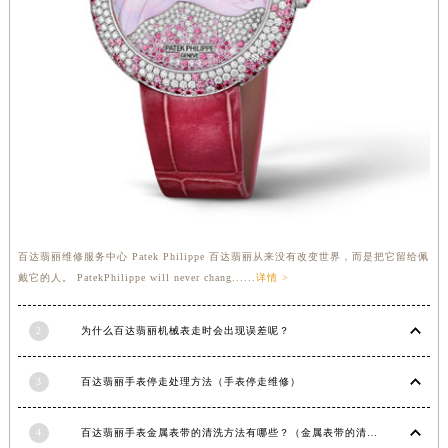
福建省漳州市龙文区步港路百达翡丽售后服务中心（需提前预约）
江苏省常州市新北区龙锦路1590号现代传媒中心5号楼10层1008室百达翡丽售后服务中心（需提前预约）
江苏省淮安市清江浦区淮海北路百达翡丽售后服务中心（需提前预约）
江苏省连云港市海州区通灌北路百达翡丽售后服务中心（需提前预约）
江苏省南京市秦淮区中山南路1号南京中心22层22-C1-C3室百达翡丽售后服务中心（需提前预约）
江苏省宿迁市宿城区西湖路百达翡丽售后服务中心（需提前预约）
江苏省泰州市海陵区永定东路399号置地商务中心东塔（华润万象城）17层1706室百达翡丽售后服务中心（需提前预约）
江苏省徐州市鼓楼区淮海东路29号苏宁广场IFC国际金融中心35层3508室百达翡丽售后服务中心（需提前预约）
江苏省盐城市盐都区世纪大道5号盐城金融城写字楼1号楼16层1604室百达翡丽售后服务中心（需提前预约）
百达翡丽维修服务中心 Patek Philippe 百达翡丽从来没有改变世界，而是把它留给佩
江苏省扬州市邗江区国展路29号星耀天地写字楼1号楼18层1803室百达翡丽售后服务中心（需提前预约）
戴它的人。 PatekPhilippe will never chang......
详情 >
江苏省镇江市京口区中山东路百达翡丽售后服务中心（需提前预约）
江西省抚州市临川区赣东大道百达翡丽售后服务中心（需提前预约）
2
为什么百达翡丽机械表走时会出现误差呢？
江西省赣州市章贡区文清路百达翡丽售后服务中心（需提前预约）
3
百达翡丽手表停走处理方法（手表停走维修）
江西省吉安市吉州区井冈山大道百达翡丽售后服务中心（需提前预约）
江西省景德镇市珠山区珠山中路百达翡丽售后服务中心（需提前预约）
4
百达翡丽手表金属表带的清洗方法有哪些？（金属表带的清洗）
江西省九江市浔阳区浔阳路百达翡丽售后服务中心（需提前预约）