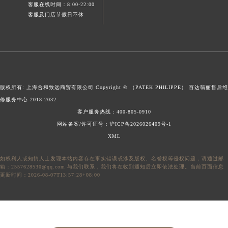
客服在线时间：8:00-22:00
广东省汕头市龙湖区长平路百达翡丽售后服务中心（需提前预约）
客服及门店节假日不休
广东省汕尾市城区香洲街道园林社区翠园街百达翡丽售后服务中心（需提前预约）
广东省韶关市武江区芙蓉新区与老城中心交汇处百达翡丽售后服务中心（需提前预约）
广东省深圳市罗湖区深南东路5001号华润大厦17层1701室百达翡丽售后服务中心（需提前预约）
广东省阳江市江城区东风一路百达翡丽售后服务中心（需提前预约）
广东省云浮市云城区金山路百达翡丽售后服务中心（需提前预约）
版权所有: 上海合和致远商贸有限公司 Copyright © （PATEK PHILIPPE）
百达翡丽售后维
广东省湛江市赤坎区观海北路百达翡丽售后服务中心（需提前预约）
修服务中心
2018-2032
广东省肇庆市端州区信安大道与砚都大道交汇处百达翡丽售后服务中心（需提前预约）
客户服务热线：
400-805-0910
广西壮族自治区百色市右江区中山二路百达翡丽售后服务中心（需提前预约）
网站备案/许可证号：沪ICP备2026026409号-1
XML
广西壮族自治区北海市海城区北京路百达翡丽售后服务中心（需提前预约）
广西壮族自治区崇左市江州区石景林街道友谊大道与丽川路交汇处百达翡丽售后服务中心（需提前预约）
如权利人或知情人士发现本站内容存在事实错误或涉及版权、名誉权等侵权问题，请通过邮
广西壮族自治区防城港市港口区金花茶大道百达翡丽售后服务中心（需提前预约）
箱：2557628530@qq.com 与我们联系，我们将在收到通知后立即依法处理。当前页面信息
更新时间：2026-08-07T13:57:28+08:00
广西壮族自治区贵港市港北区港城街道布山大道与仙衣路交叉口百达翡丽售后服务中心（需提前预约）
广西壮族自治区桂林市秀峰区红岭路百达翡丽售后服务中心（需提前预约）
广西壮族自治区河池市金城江区金城江街道朝阳路百达翡丽售后服务中心（需提前预约）
广西壮族自治区贺州市八步区城东街道灵峰南路百达翡丽售后服务中心（需提前预约）