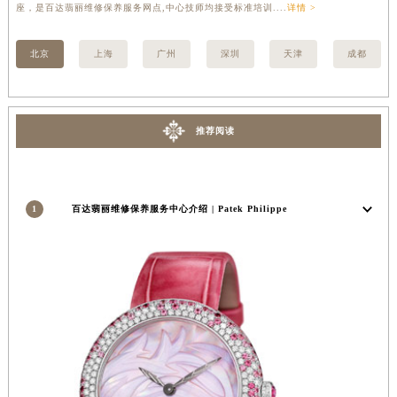
座，是百达翡丽维修保养服务网点,中心技师均接受标准培训....
详情 >
修
安徽省滁州市琅琊区南谯北路百达翡丽售后服务中心（需提前预约）
安徽省阜阳市颍州区颍州北路百达翡丽售后服务中心（需提前预约）
北京
上海
广州
深圳
天津
成都
安徽省淮北市相山区淮海路百达翡丽售后服务中心（需提前预约）
安徽省淮南市田家庵区国庆中路百达翡丽售后服务中心（需提前预约）
安徽省黄山市屯溪区黄山西路百达翡丽售后服务中心（需提前预约）
推荐阅读
安徽省六安市金安区解放中路百达翡丽售后服务中心（需提前预约）
安徽省马鞍山市雨山区湖南西路百达翡丽售后服务中心（需提前预约）
安徽省宿州市埇桥区人民中路百达翡丽售后服务中心（需提前预约）
1
百达翡丽维修保养服务中心介绍 | Patek Philippe
安徽省铜陵市铜官区石城大道百达翡丽售后服务中心（需提前预约）
安徽省芜湖市镜湖区中山路步行街百达翡丽售后服务中心（需提前预约）
安徽省宣城市宣州区叠嶂西路百达翡丽售后服务中心（需提前预约）
福建省龙岩市新罗区九一南路百达翡丽售后服务中心（需提前预约）
福建省南平市建阳区人民西路百达翡丽售后服务中心（需提前预约）
福建省宁德市蕉城区天湖东路百达翡丽售后服务中心（需提前预约）
福建省莆田市城厢区霞林街道荔华东大道百达翡丽售后服务中心（需提前预约）
福建省三明市三元区东乾二路百达翡丽售后服务中心（需提前预约）