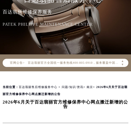
百达翡丽维修保养服务
PATEK PHILIPPE MAINTENANCE CENTER
2026年8月百达翡丽中国区售后服务网络优化升级公告
2026年8月百达翡丽全国官方售后客户服务热线：400-805-0910
▲
官网公告>
百达翡丽官方全国统一服务热线400-805-0910，服务覆盖中国大陆、香港、澳门、台湾全部区域（非大陆需加拨“+86”）
▼
2026年8月百达翡丽售后服务中心最新网点地址：
北京市朝阳区建国门外大街甲6号华熙国际中心写字楼D座11层1102室（北京总部）（需提前预约）
当前位置：
百达翡丽售后维修服务中心
>
问题/知识/资讯
>
南京
> 2026年6月关于百达翡
北京市东城区东长安街1号东方广场写字楼W3座6层602室（需提前预约）
丽官方维修保养中心网点搬迁新增的公告
天津市和平区赤峰道136号天津国际金融中心写字楼26层2603室（需提前预约）
2026年6月关于百达翡丽官方维修保养中心网点搬迁新增的公
上海市徐汇区虹桥路3号港汇中心写字楼2座37层3705室（需提前预约）
告
上海市黄浦区南京东路299号宏伊国际广场写字楼8层806室（需提前预约）
南京市秦淮区中山南路1号（新街口）南京中心写字楼22层C1-1室（需提前预约）
常州市新北区龙锦路1590号现代传媒中心写字楼5号楼10层1008室（需提前预约）