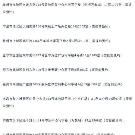
泰州市海陵区永定东路399号置地商务中心东塔写字楼（华润万象城）17层1706室（需提
苏州市苏州工业园区星港街199号苏州中心办公楼C座22层08室（需提前预约）
前预约）
武汉市江汉区解放大道686号世界贸易大厦38层09室（需提前预约）
南宁市青秀区金湖路59号地王大厦12楼1224室（需提前预约）
宁波市江北区大闸南路500号来福士广场办公楼20层2009室（需提前预约）
合肥市蜀山区潜山路111号万象城华润大厦B座12楼03室（需提前预约）
泉州市丰泽区宝洲路729号浦西万达中心写字楼A座7楼709室（需提前预约）
杭州市上城区钱江路1366号华润大厦写字楼A座5层503-5室（需提前预约）
青岛市南区山东路6号华润大厦B座22层04室（需提前预约）
金华市金东区东市南街777号金华万达广场写字楼4号楼22层2209室（需提前预约）
烟台市芝罘区胜利路139号万达金融中心A座907室（需提前预约）
长春市朝阳区西安大路727号中银大厦A座(旺进大厦)18层09室（需提前预约）
绍兴市越城区胜利东路379号世茂天际中心写字楼8层805室（需提前预约）
贵阳市南明区都司高架桥路33号亨特国际金融中心14楼14D（需提前预约）
昆明市盘龙区北京路928号同德昆明广场写字楼10层06室（需提前预约）
嘉兴市南湖区广益路705号嘉兴世界贸易中心写字楼A座13层1304室（需提前预约）
石家庄市长安区中山东路39号勒泰中心写字楼B座13层07室（需提前预约）
西安市碑林区南关正街88号华侨城长安国际中心E座6楼10室（需提前预约）
南昌市红谷滩新区红谷中大道998号绿地双子塔（中央广场）A1座办公楼14层07室（需提
前预约）
海口市龙华区金贸东路5号海口华润大厦B座17层1707室（需提前预约）
唐山市路南区新华东道100号万达广场写字楼A座10层1002室（需提前预约）
济南市历下区经十路11111号华润中心写字楼（万象城）15层1508室（需提前预约）
台州市椒江区东海大道1800号腾达中心东1幢20楼2002室（需提前预约）
内蒙古自治区呼和浩特市玉泉区大学西街70号华润万象城写字楼（鄂尔多斯大厦）23层2326室（需提前预约）
广州市天河区天河路230号万菱汇国际中心写字楼A塔7层704室（需提前预约）