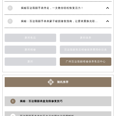
青海省果洛藏族自治州玛沁县团结路百达翡丽售后服务中心（需提前预约）
8
揭秘百达翡丽手表停走，一文教你轻松恢复活力！
青海省海北藏族自治州海晏县将军路百达翡丽售后服务中心（需提前预约）
青海省海东市乐都区滨河路百达翡丽售后服务中心（需提前预约）
9
揭秘：百达翡丽手表表蒙子破损修复指南，让爱表重焕光彩！
青海省海南藏族自治州共和县青海湖大街百达翡丽售后服务中心（需提前预约）
青海省海西蒙古族藏族自治州德令哈市柴达木路百达翡丽售后服务中心（需提前预约）
萧邦售后
萧邦保养
青海省黄南藏族自治州同仁市德合隆路百达翡丽售后服务中心（需提前预约）
青海省西宁市城西区海湖新区西关大道百达翡丽售后服务中心（需提前预约）
萧邦维修
百达翡丽售后维修保养费用价目表
青海省玉树藏族自治州结古镇胜利路百达翡丽售后服务中心（需提前预约）
萧邦
广州百达翡丽维修保养售后中心
陕西省安康市汉滨区金州路百达翡丽售后服务中心（需提前预约）
陕西省宝鸡市渭滨区经二路百达翡丽售后服务中心（需提前预约）
陕西省汉中市汉台区北大街百达翡丽售后服务中心（需提前预约）
随机推荐
陕西省商洛市商州区州城街百达翡丽售后服务中心（需提前预约）
陕西省铜川市王益区红旗街百达翡丽售后服务中心（需提前预约）
陕西省渭南市临渭区东风大街百达翡丽售后服务中心（需提前预约）
1
揭秘：百达翡丽表盘划痕修复技巧
陕西省咸阳市秦都区沣西新城统一西路与白马河路交汇处百达翡丽售后服务中心（需提前预约）
陕西省延安市宝塔区中心街百达翡丽售后服务中心（需提前预约）