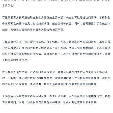
山东省威海市环翠区新威海路89号振华商厦一楼名表维修百达翡丽售后服务中心（需提前预约）
售后体验。
山东省潍坊市奎文区东风东街百达翡丽售后服务中心（需提前预约）
百达翡丽官方官网是获取这些售后信息的主要来源。表主们可以通过访问官网，了解到各
山东省枣庄市滕州市北辛路与善国路交叉口百达翡丽售后服务中心（需提前预约）
个售后网点的具体情况，包括服务项目、服务流程等内容。同时，官网还提供了在线咨询
山东省淄博市张店区金晶大道百达翡丽售后服务中心（需提前预约）
服务，方便表主随时向客户服务人员咨询相关问题。
上海市黄浦区南京东路299号宏伊国际广场写字楼8层806室百达翡丽售后服务中心（需提前预约）
上海市徐汇区虹桥路3号港汇中心2座37层3705室百达翡丽售后服务中心（需提前预约）
在服务流程方面，
百达翡丽售后
也进行了优化。当表主将腕表送至售后网点后，工作人员
浙江省杭州市上城区钱江路1366号华润大厦A座5层503-5室百达翡丽售后服务中心（需提前预约）
会首先对腕表进行全面的检测，确定腕表存在的问题。然后，根据检测结果，为表主提供
详细的维修方案和维修时间预估。在维修过程中，表主可以通过官网查询维修进度，随时
浙江省湖州市吴兴区劳动路百达翡丽售后服务中心（需提前预约）
了解腕表的维修情况。
浙江省嘉兴市南湖区广益路705号嘉兴世界贸易中心A座13层1304室百达翡丽售后服务中心（需提前预约）
浙江省金华市金东区东市南街777号金华万达广场4号楼22楼2209室百达翡丽售后服务中心（需提前预约）
对于售后人员的培训，百达翡丽也非常重视。官方会定期组织售后人员参加专业培训课
浙江省丽水市莲都区解放街百达翡丽售后服务中心（需提前预约）
程，不断提升他们的技术水平和服务意识。这些培训内容不仅包括腕表维修技术，还包括
浙江省宁波市江北区大闸南路500号来福士广场办公楼20层2009室百达翡丽售后服务中心（需提前预约）
客户服务技巧等方面。通过培训，售后人员能够更好地为表主提供优质的服务。
浙江省衢州市柯城区上街百达翡丽售后服务中心（需提前预约）
百达翡丽还注重与表主的沟通和互动。在售后过程中，会及时向表主反馈维修情况，解答
浙江省绍兴市越城区胜利东路379号世茂天际中心写字楼8层805室百达翡丽售后服务中心（需提前预约）
表主的疑问。同时，还会收集表主的意见和建议，以便不断改进售后服务质量。
浙江省舟山市定海区解放东路百达翡丽售后服务中心（需提前预约）
澳门特别行政区大堂区议事亭前地（新马路）百达翡丽售后服务中心（需提前预约）