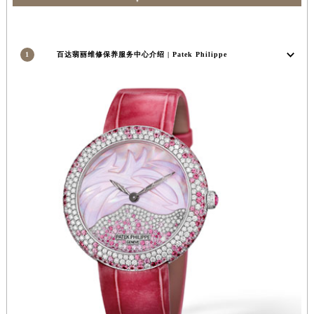
湖南省常德市武陵区人民路百达翡丽售后服务中心（需提前预约）
湖南省郴州市北湖区国庆北路百达翡丽售后服务中心（需提前预约）
湖南省衡阳市雁峰区解放路百达翡丽售后服务中心（需提前预约）
1
百达翡丽维修保养服务中心介绍 | Patek Philippe
湖南省怀化市鹤城区迎丰中路百达翡丽售后服务中心（需提前预约）
湖南省娄底市娄星区长青街百达翡丽售后服务中心（需提前预约）
湖南省邵阳市双清区东风路百达翡丽售后服务中心（需提前预约）
湖南省湘潭市雨湖区莲城大道百达翡丽售后服务中心（需提前预约）
湖南省益阳市赫山区桃花仑路百达翡丽售后服务中心（需提前预约）
湖南省永州市冷水滩区永州大道与中兴路交叉口百达翡丽售后服务中心（需提前预约）
湖南省岳阳市岳阳楼区东茅岭路百达翡丽售后服务中心（需提前预约）
湖南省张家界市永定区解放路百达翡丽售后服务中心（需提前预约）
湖南省长沙市芙蓉区建湘路393号世茂环球金融中心写字楼10层1013室百达翡丽售后服务中心（需提前预约）
湖南省株洲市芦淞区建设南路百达翡丽售后服务中心（需提前预约）
甘肃省白银市白银区北京路百达翡丽售后服务中心（需提前预约）
甘肃省定西市安定区解放路百达翡丽售后服务中心（需提前预约）
甘肃省敦煌市沙州镇阳关中路百达翡丽售后服务中心（需提前预约）