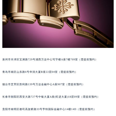
内蒙古自治区锡林郭勒盟市锡林浩特市光明街与额尔敦路交叉口百达翡丽售后服务中心（需提前预约）
内蒙古自治区兴安盟市乌兰浩特市兴安大街百达翡丽售后服务中心（需提前预约）
山西省大同市平城区迎宾街百达翡丽售后服务中心（需提前预约）
山西省晋城市城区黄华街百达翡丽售后服务中心（需提前预约）
山西省晋中市榆次区顺城街百达翡丽售后服务中心（需提前预约）
山西省临汾市尧都区解放路百达翡丽售后服务中心（需提前预约）
山西省吕梁市离石区永宁中路与建设街交叉口百达翡丽售后服务中心（需提前预约）
山西省朔州市朔城区怡西路与鄯阳西街交汇处百达翡丽售后服务中心（需提前预约）
泉州市丰泽区宝洲路729号浦西万达中心写字楼A座7楼709室（需提前预约）
山西省忻州市忻府区和平东街与七一南路交叉口百达翡丽售后服务中心（需提前预约）
山西省阳泉市郊区平阳东街与新城大道交叉口百达翡丽售后服务中心（需提前预约）
青岛市南区山东路6号华润大厦B座22层04室（需提前预约）
山西省运城市盐湖区河东街百达翡丽售后服务中心（需提前预约）
烟台市芝罘区胜利路139号万达金融中心A座907室（需提前预约）
山西省长治市潞州区英雄中路百达翡丽售后服务中心（需提前预约）
山西省太原市迎泽区迎泽街道解放路15号亨得利名表维修授权店3楼百达翡丽售后服务中心（需提前预约）
长春市朝阳区西安大路727号中银大厦A座(旺进大厦)18层09室（需提前预约）
天津市和平区赤峰道136号天津国际金融中心26层2603室百达翡丽售后服务中心（需提前预约）
安徽省安庆市迎江区人民路百达翡丽售后服务中心（需提前预约）
贵阳市南明区都司高架桥路33号亨特国际金融中心14楼14D（需提前预约）
安徽省蚌埠市蚌山区淮河路百达翡丽售后服务中心（需提前预约）