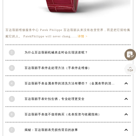
甘肃省合作市人民街百达翡丽售后服务中心（需提前预约）
甘肃省嘉峪关市雄关区新华中路百达翡丽售后服务中心（需提前预约）
甘肃省金昌市金川区北京路百达翡丽售后服务中心（需提前预约）
百达翡丽维修服务中心 Patek Philippe 百达翡丽从来没有改变世界，而是把它留给佩
甘肃省酒泉市肃州区西大街百达翡丽售后服务中心（需提前预约）
戴它的人。 PatekPhilippe will never chang......
详情 >
甘肃省临夏市城南街道团结路百达翡丽售后服务中心（需提前预约）
甘肃省陇南市武都区人民路百达翡丽售后服务中心（需提前预约）
2
为什么百达翡丽机械表走时会出现误差呢？

甘肃省平凉市崆峒区西大街百达翡丽售后服务中心（需提前预约）
甘肃省庆阳市西峰区南大街百达翡丽售后服务中心（需提前预约）

3
百达翡丽手表停走处理方法（手表停走维修）
甘肃省天水市秦州区民主路百达翡丽售后服务中心（需提前预约）
甘肃省武威市凉州区迎宾路百达翡丽售后服务中心（需提前预约）
4
百达翡丽手表金属表带的清洗方法有哪些？（金属表带的清洗）
甘肃省张掖市甘州区民乐北路百达翡丽售后服务中心（需提前预约）
5
百达翡丽手表针扣生锈，专业处理更安全
宁夏回族自治区固原市原州区文化街百达翡丽售后服务中心（需提前预约）
宁夏回族自治区石嘴山市大武口区贺兰山路百达翡丽售后服务中心（需提前预约）
6
百达翡丽手表值不值得购买（名表投资与收藏指南）
宁夏回族自治区吴忠市利通区开元大道百达翡丽售后服务中心（需提前预约）
宁夏回族自治区银川市兴庆区新华东路97号新百中心C馆一层C1-18号商铺百达翡丽售后服务中心（需提前预约）
7
揭秘：百达翡丽表壳损伤背后的故事
宁夏回族自治区中卫市沙坡头区鼓楼东街百达翡丽售后服务中心（需提前预约）