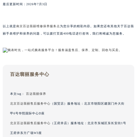
最后更新时间：2026年7月3日
广东省梅州市梅江区金燕大道百达翡丽售后服务中心（需提前预约）
广东省清远市清城区湖西路百达翡丽售后服务中心（需提前预约）
广东省汕头市龙湖区长平路百达翡丽售后服务中心（需提前预约）
以上就是
南京百达翡丽维修保养服务点
为您分享的精彩内容。如果您还有其他关于百达翡
广东省汕尾市城区香洲街道园林社区翠园街百达翡丽售后服务中心（需提前预约）
丽手表维护和保养的问题，可以拨打页面400电话进行咨询，我们将竭诚为您服务。
广东省韶关市武江区芙蓉新区与老城中心交汇处百达翡丽售后服务中心（需提前预约）
广东省深圳市罗湖区深南东路5001号华润大厦17层1701室百达翡丽售后服务中心（需提前预约）
广东省阳江市江城区东风一路百达翡丽售后服务中心（需提前预约）
广东省云浮市云城区金山路百达翡丽售后服务中心（需提前预约）
百达翡丽服务中心
广东省湛江市赤坎区观海北路百达翡丽售后服务中心（需提前预约）
广东省肇庆市端州区信安大道与砚都大道交汇处百达翡丽售后服务中心（需提前预约）
广西壮族自治区百色市右江区中山二路百达翡丽售后服务中心（需提前预约）
本文tag：
百达翡丽保养
广西壮族自治区北海市海城区北京路百达翡丽售后服务中心（需提前预约）
北京百达翡丽售后服务中心
（国贸店）服务地址：北京市朝阳区建国门外大街
广西壮族自治区崇左市江州区石景林街道友谊大道与丽川路交汇处百达翡丽售后服务中心（需提前预约）
甲6号华熙国际中心D座
广西壮族自治区防城港市港口区金花茶大道百达翡丽售后服务中心（需提前预约）
北京百达翡丽售后服务中心
（王府井店）服务地址：北京市东城区东长安街1号
广西壮族自治区贵港市港北区港城街道布山大道与仙衣路交叉口百达翡丽售后服务中心（需提前预约）
王府井东方广场W3座
广西壮族自治区桂林市秀峰区红岭路百达翡丽售后服务中心（需提前预约）