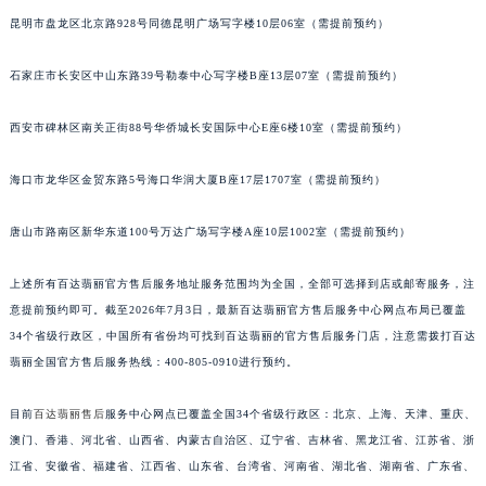
安徽省亳州市谯城区魏武大道百达翡丽售后服务中心（需提前预约）
昆明市盘龙区北京路928号同德昆明广场写字楼10层06室（需提前预约）
安徽省池州市贵池区长江路百达翡丽售后服务中心（需提前预约）
石家庄市长安区中山东路39号勒泰中心写字楼B座13层07室（需提前预约）
安徽省滁州市琅琊区南谯北路百达翡丽售后服务中心（需提前预约）
安徽省阜阳市颍州区颍州北路百达翡丽售后服务中心（需提前预约）
西安市碑林区南关正街88号华侨城长安国际中心E座6楼10室（需提前预约）
安徽省淮北市相山区淮海路百达翡丽售后服务中心（需提前预约）
安徽省淮南市田家庵区国庆中路百达翡丽售后服务中心（需提前预约）
海口市龙华区金贸东路5号海口华润大厦B座17层1707室（需提前预约）
安徽省黄山市屯溪区黄山西路百达翡丽售后服务中心（需提前预约）
唐山市路南区新华东道100号万达广场写字楼A座10层1002室（需提前预约）
安徽省六安市金安区解放中路百达翡丽售后服务中心（需提前预约）
安徽省马鞍山市雨山区湖南西路百达翡丽售后服务中心（需提前预约）
上述所有百达翡丽官方售后服务地址服务范围均为全国，全部可选择到店或邮寄服务，注
安徽省宿州市埇桥区人民中路百达翡丽售后服务中心（需提前预约）
意提前预约即可。截至2026年7月3日，最新百达翡丽官方售后服务中心网点布局已覆盖
安徽省铜陵市铜官区石城大道百达翡丽售后服务中心（需提前预约）
34个省级行政区，中国所有省份均可找到百达翡丽的官方售后服务门店，注意需拨打百达
安徽省芜湖市镜湖区中山路步行街百达翡丽售后服务中心（需提前预约）
翡丽全国官方售后服务热线：400-805-0910进行预约。
安徽省宣城市宣州区叠嶂西路百达翡丽售后服务中心（需提前预约）
目前
百达翡丽售后
服务中心网点已覆盖全国34个省级行政区：北京、上海、天津、重庆、
福建省龙岩市新罗区九一南路百达翡丽售后服务中心（需提前预约）
澳门、香港、河北省、山西省、内蒙古自治区、辽宁省、吉林省、黑龙江省、江苏省、浙
福建省南平市建阳区人民西路百达翡丽售后服务中心（需提前预约）
江省、安徽省、福建省、江西省、山东省、台湾省、河南省、湖北省、湖南省、广东省、
福建省宁德市蕉城区天湖东路百达翡丽售后服务中心（需提前预约）