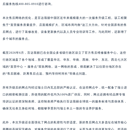
后服务热线400-805-0910进行咨询。
江西省景德镇市珠山区珠山中路百达翡丽售后服务中心（需提前预约）
江西省九江市浔阳区浔阳路百达翡丽售后服务中心（需提前预约）
本次售后网络的优化，是百达翡丽中国区近年来规模最大的一次服务升级工程。该工程聚
江西省南昌市红谷滩新区红谷中大道998号绿地双子塔（中央广场）A1座办公楼14层1407室百达翡丽售后服务中心（需提前预约）
焦于“直营服务质量提升、店面规模扩大、区域布局均衡”这三大方向。针对全国原有的售
江西省萍乡市安源区萍安北大道与康庄路交叉口百达翡丽售后服务中心（需提前预约）
后网点，进行了装修改造、设备更新换代以及人员专业培训等工作。与此同时，还新增了
江西省上饶市信州区滨江西路百达翡丽售后服务中心（需提前预约）
多个城市的服务点。
江西省新余市渝水区北湖西路百达翡丽售后服务中心（需提前预约）
截至2026年6月，百达翡丽已在全国众多省级行政区设立了官方售后维修服务中心。这些
江西省宜春市袁州区中山中路百达翡丽售后服务中心（需提前预约）
行政区涵盖了各个地域，形成了覆盖华北、华东、华南、西南、华中、东北、西北七大区
江西省鹰潭市月湖区胜利东路百达翡丽售后服务中心（需提前预约）
域的“直营中心 + 服务点”双轨网络。这一网络的形成，彻底解决了以往部分地区存在
山东省德州市德城区东风中路百达翡丽售后服务中心（需提前预约）
的“售后困难、距离售后点远、预约等待时间长”等痛点问题。
山东省东营市东营区济南路百达翡丽售后服务中心（需提前预约）
山东省济南市历下区经十路11111号华润中心写字楼（万象城）15层1508室百达翡丽售后服务中心（需提前预约）
所有升级后的网点均经过瑞士日内瓦总部的严格认证。在这些网点中，统一配备了瑞士进
口的精密检测仪器，所使用的配件也均为100%原厂供应。同时，网点还拥有经品牌专项
山东省济宁市任城区太白楼路百达翡丽售后服务中心（需提前预约）
培训认证的资深制表师。这些制表师严格执行百达翡丽全球统一的服务标准与质保体系，
山东省莱芜市文化南路8号银座商城名表维修一楼名表维修百达翡丽售后服务中心（需提前预约）
确保无论表主身处何地，都能够享受到与瑞士本土一致的专业养护服务。
山东省临沂市兰山区解放路百达翡丽售后服务中心（需提前预约）
山东省日照市东港区烟台路百达翡丽售后服务中心（需提前预约）
此外，本次升级还全面强化了网点的私密性与舒适度。新的售后网点大多选址在城市核心
山东省泰安市泰山区财源街道泰山大街百达翡丽售后服务中心（需提前预约）
商圈的高端写字楼内，对服务空间的布局进行了优化，从而为表主提供更加安心、舒适的