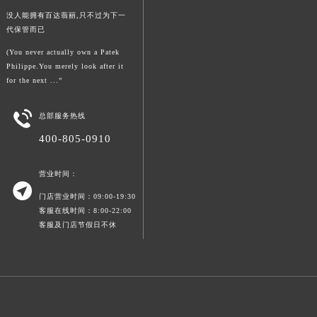
新疆维吾尔自治区可克达拉市幸福路百达翡丽售后服务中心（需提前预约）
没人能拥有百达翡丽,只不过为下一
代保管而已
新疆维吾尔自治区克拉玛依市克拉玛依区友谊路百达翡丽售后服务中心（需提前预约）
(You never actually own a Patek
新疆维吾尔自治区库车市库车市文化东路百达翡丽售后服务中心（需提前预约）
Philippe.You merely look after it
新疆维吾尔自治区库尔勒市库尔勒市人民东路百达翡丽售后服务中心（需提前预约）
for the next ...”
新疆维吾尔自治区奎屯市团结西街百达翡丽售后服务中心（需提前预约）
新疆维吾尔自治区昆玉市昆泉街百达翡丽售后服务中心（需提前预约）

总部服务热线
新疆维吾尔自治区沙湾市三道河子镇世纪大道南路百达翡丽售后服务中心（需提前预约）
400-805-0910
新疆维吾尔自治区石河子市北二路百达翡丽售后服务中心（需提前预约）
新疆维吾尔自治区双河市光明路百达翡丽售后服务中心（需提前预约）
营业时间：

新疆维吾尔自治区塔城市塔城地区闻琴路百达翡丽售后服务中心（需提前预约）
门店营业时间：09:00-19:30
客服在线时间：8:00-22:00
新疆维吾尔自治区铁门关市兴疆路百达翡丽售后服务中心（需提前预约）
客服及门店节假日不休
新疆维吾尔自治区图木舒克市图木舒克市中兴街百达翡丽售后服务中心（需提前预约）
新疆维吾尔自治区吐鲁番市高昌区文化中路文化中路百达翡丽售后服务中心（需提前预约）
新疆维吾尔自治区乌苏市乌鲁木齐北路百达翡丽售后服务中心（需提前预约）
新疆维吾尔自治区五家渠市长征西街百达翡丽售后服务中心（需提前预约）
新疆维吾尔自治区新星市东风路百达翡丽售后服务中心（需提前预约）