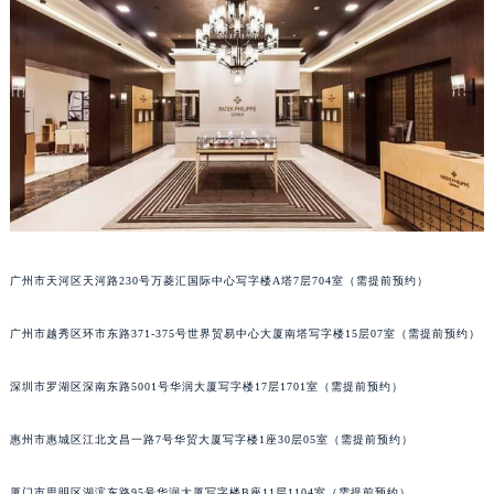
黑龙江省黑河市爱辉区中央街百达翡丽售后服务中心（需提前预约）
黑龙江省鸡西市鸡冠区红军路百达翡丽售后服务中心（需提前预约）
黑龙江省佳木斯市向阳区长安路百达翡丽售后服务中心（需提前预约）
黑龙江省牡丹江市东安区太平路百达翡丽售后服务中心（需提前预约）
黑龙江省七台河市桃山区大同街百达翡丽售后服务中心（需提前预约）
黑龙江省齐齐哈尔市龙沙区龙华路百达翡丽售后服务中心（需提前预约）
黑龙江省双鸭山市尖山区新兴大街百达翡丽售后服务中心（需提前预约）
黑龙江省绥化市北林区新华街与康庄路交叉口百达翡丽售后服务中心（需提前预约）
黑龙江省伊春市伊美区通河路百达翡丽售后服务中心（需提前预约）
广州市天河区天河路230号万菱汇国际中心写字楼A塔7层704室（需提前预约）
吉林省白城市洮北区明仁南街百达翡丽售后服务中心（需提前预约）
吉林省白山市浑江区浑江大街百达翡丽售后服务中心（需提前预约）
广州市越秀区环市东路371-375号世界贸易中心大厦南塔写字楼15层07室（需提前预约）
吉林省吉林市船营区河南街百达翡丽售后服务中心（需提前预约）
深圳市罗湖区深南东路5001号华润大厦写字楼17层1701室（需提前预约）
吉林省辽源市龙山区人民大街百达翡丽售后服务中心（需提前预约）
吉林省梅河口市新华街道梅河大街百达翡丽售后服务中心（需提前预约）
惠州市惠城区江北文昌一路7号华贸大厦写字楼1座30层05室（需提前预约）
吉林省四平市铁东区紫气大路与南九经街交汇处百达翡丽售后服务中心（需提前预约）
吉林省松原市宁江区五环大街百达翡丽售后服务中心（需提前预约）
厦门市思明区湖滨东路95号华润大厦写字楼B座11层1104室（需提前预约）