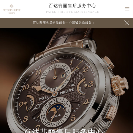
百达翡丽售后服务中心

PATEK PHILIPPE MAINTENANCE

百达翡丽售后维修服务中心竭诚为您服务！
中心介绍
联系我们
百达翡丽售后服务中心