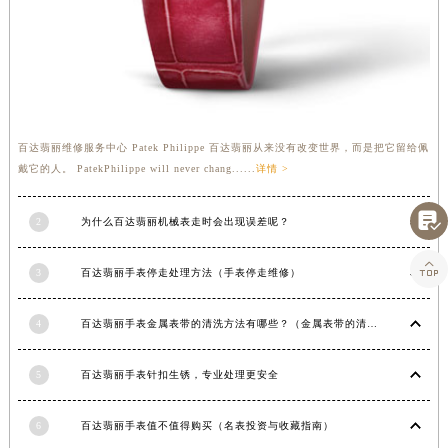
甘肃省临夏市城南街道团结路百达翡丽售后服务中心（需提前预约）
甘肃省陇南市武都区人民路百达翡丽售后服务中心（需提前预约）
甘肃省平凉市崆峒区西大街百达翡丽售后服务中心（需提前预约）
甘肃省庆阳市西峰区南大街百达翡丽售后服务中心（需提前预约）
甘肃省天水市秦州区民主路百达翡丽售后服务中心（需提前预约）
百达翡丽维修服务中心 Patek Philippe 百达翡丽从来没有改变世界，而是把它留给佩
甘肃省武威市凉州区迎宾路百达翡丽售后服务中心（需提前预约）
戴它的人。 PatekPhilippe will never chang......
详情 >
甘肃省张掖市甘州区民乐北路百达翡丽售后服务中心（需提前预约）
宁夏回族自治区固原市原州区文化街百达翡丽售后服务中心（需提前预约）

2
为什么百达翡丽机械表走时会出现误差呢？
宁夏回族自治区石嘴山市大武口区贺兰山路百达翡丽售后服务中心（需提前预约）

宁夏回族自治区吴忠市利通区开元大道百达翡丽售后服务中心（需提前预约）
3
百达翡丽手表停走处理方法（手表停走维修）
宁夏回族自治区银川市兴庆区新华东路97号新百中心C馆一层C1-18号商铺百达翡丽售后服务中心（需提前预约）
4
百达翡丽手表金属表带的清洗方法有哪些？（金属表带的清洗）
宁夏回族自治区中卫市沙坡头区鼓楼东街百达翡丽售后服务中心（需提前预约）
青海省果洛藏族自治州玛沁县团结路百达翡丽售后服务中心（需提前预约）
5
百达翡丽手表针扣生锈，专业处理更安全
青海省海北藏族自治州海晏县将军路百达翡丽售后服务中心（需提前预约）
青海省海东市乐都区滨河路百达翡丽售后服务中心（需提前预约）
6
百达翡丽手表值不值得购买（名表投资与收藏指南）
青海省海南藏族自治州共和县青海湖大街百达翡丽售后服务中心（需提前预约）