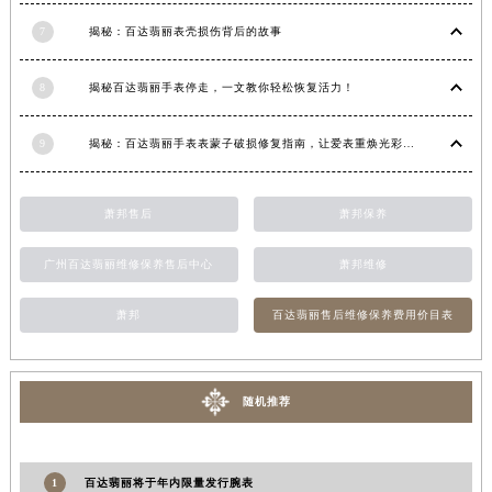
青海省海西蒙古族藏族自治州德令哈市柴达木路百达翡丽售后服务中心（需提前预约）
7
揭秘：百达翡丽表壳损伤背后的故事
青海省黄南藏族自治州同仁市德合隆路百达翡丽售后服务中心（需提前预约）
青海省西宁市城西区海湖新区西关大道百达翡丽售后服务中心（需提前预约）
8
揭秘百达翡丽手表停走，一文教你轻松恢复活力！
青海省玉树藏族自治州结古镇胜利路百达翡丽售后服务中心（需提前预约）
陕西省安康市汉滨区金州路百达翡丽售后服务中心（需提前预约）
9
揭秘：百达翡丽手表表蒙子破损修复指南，让爱表重焕光彩！
陕西省宝鸡市渭滨区经二路百达翡丽售后服务中心（需提前预约）
陕西省汉中市汉台区北大街百达翡丽售后服务中心（需提前预约）
萧邦售后
萧邦保养
陕西省商洛市商州区州城街百达翡丽售后服务中心（需提前预约）
广州百达翡丽维修保养售后中心
萧邦维修
陕西省铜川市王益区红旗街百达翡丽售后服务中心（需提前预约）
陕西省渭南市临渭区东风大街百达翡丽售后服务中心（需提前预约）
萧邦
百达翡丽售后维修保养费用价目表
陕西省咸阳市秦都区沣西新城统一西路与白马河路交汇处百达翡丽售后服务中心（需提前预约）
陕西省延安市宝塔区中心街百达翡丽售后服务中心（需提前预约）
陕西省榆林市榆阳区长兴路百达翡丽售后服务中心（需提前预约）
随机推荐
新疆维吾尔自治区阿克苏市东大街百达翡丽售后服务中心（需提前预约）
新疆维吾尔自治区阿拉尔市胜利大道百达翡丽售后服务中心（需提前预约）
新疆维吾尔自治区阿拉山口市友好路百达翡丽售后服务中心（需提前预约）
1
百达翡丽将于年内限量发行腕表