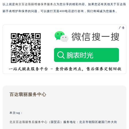
以上就是
南京百达翡丽维修保养服务点
为您分享的精彩内容。如果您还有其他关于百达翡
广东省韶关市武江区芙蓉新区与老城中心交汇处百达翡丽售后服务中心（需提前预约）
丽手表维护和保养的问题，可以拨打页面400电话进行咨询，我们将竭诚为您服务。
广东省深圳市罗湖区深南东路5001号华润大厦17层1701室百达翡丽售后服务中心（需提前预约）
广东省阳江市江城区东风一路百达翡丽售后服务中心（需提前预约）
广东省云浮市云城区金山路百达翡丽售后服务中心（需提前预约）
广东省湛江市赤坎区观海北路百达翡丽售后服务中心（需提前预约）
广东省肇庆市端州区信安大道与砚都大道交汇处百达翡丽售后服务中心（需提前预约）
广西壮族自治区百色市右江区中山二路百达翡丽售后服务中心（需提前预约）
广西壮族自治区北海市海城区北京路百达翡丽售后服务中心（需提前预约）
广西壮族自治区崇左市江州区石景林街道友谊大道与丽川路交汇处百达翡丽售后服务中心（需提前预约）
广西壮族自治区防城港市港口区金花茶大道百达翡丽售后服务中心（需提前预约）
广西壮族自治区贵港市港北区港城街道布山大道与仙衣路交叉口百达翡丽售后服务中心（需提前预约）
百达翡丽服务中心
广西壮族自治区桂林市秀峰区红岭路百达翡丽售后服务中心（需提前预约）
广西壮族自治区河池市金城江区金城江街道朝阳路百达翡丽售后服务中心（需提前预约）
广西壮族自治区贺州市八步区城东街道灵峰南路百达翡丽售后服务中心（需提前预约）
本文tag：
广西壮族自治区来宾市兴宾区桂中大道百达翡丽售后服务中心（需提前预约）
北京百达翡丽售后服务中心
（国贸店）服务地址：北京市朝阳区建国门外大街
广西壮族自治区柳州市城中区中山中路百达翡丽售后服务中心（需提前预约）