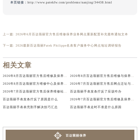
本页链接：
http://www.patekfw.com/problems/nanjing/34438.html
河南省鹤壁市淇滨区九州路百达翡丽售后服务中心（需提前预约）
河南省济源市沁园街道济水大道百达翡丽售后服务中心（需提前预约）
河南省焦作市解放区解放路百达翡丽售后服务中心（需提前预约）
河南省开封市鼓楼区中山路百达翡丽售后服务中心（需提前预约）
上一篇:
2026年6月百达翡丽官方售后维修保养业务网点重新配置补充最终通知文本
河南省洛阳市西工区中州中路与解放路交叉口百达翡丽售后服务中心（需提前预约）
下一篇:
2026最新百达翡丽Patek Philippe名表客户服务中心网点地址调研报告
河南省漯河市源汇区交通路百达翡丽售后服务中心（需提前预约）
河南省南阳市宛城区范蠡东路与南都路交叉口百达翡丽售后服务中心（需提前预约）
相关文章
河南省平顶山市卫东区建设路百达翡丽售后服务中心（需提前预约）
河南省濮阳市大华龙区开州路绿城路交叉口百达翡丽售后服务中心（需提前预约）
2026年8月百达翡丽官方售后维修及保养中心网点更新补充确认终稿正式发布
2026年8月百达翡丽官方售后维修与保养综合服务中心迁址补充速览说明正式发布
2026年8月百达翡丽官方维修中心及保养服务中心最终迁移与增设全览
2026年7月百达翡丽官方售后网点迁址与新增补充公告（权威版）
河南省三门峡市湖滨区和平路百达翡丽售后服务中心（需提前预约）
2026年7月百达翡丽官方售后保养维修站迁址新开官方说明文件
百达翡丽手表发条拧反了应该咋办
河南省商丘市梁园区神火大道百达翡丽售后服务中心（需提前预约）
百达翡丽手表发条拧反了原因是什么
2026年7月百达翡丽官方售后维修及保养中心网点更新补充确认终稿
河南省新乡市红旗区人民路百达翡丽售后服务中心（需提前预约）
百达翡丽手表表壳割手解决技巧汇总
百达翡丽手表走时不准是什么原因
河南省信阳市浉河区东方红大道百达翡丽售后服务中心（需提前预约）
河南省许昌市魏都区建安大道与八龙路交叉口百达翡丽售后服务中心（需提前预约）
河南省郑州市二七区民主路10号华润大厦29层2905室百达翡丽售后服务中心（需提前预约）
百达翡丽保养
河南省周口市川汇区七一路百达翡丽售后服务中心（需提前预约）