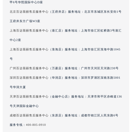
甲6号华熙国际中心D座
广西壮族自治区钦州市钦南区金海湾东大街百达翡丽售后服务中心（需提前预约）
北京百达翡丽售后服务中心
（王府井店）服务地址：北京市东城区东长安街1号
广西壮族自治区梧州市万秀区龙湖镇高旺路百达翡丽售后服务中心（需提前预约）
王府井东方广场W3座
广西壮族自治区玉林市玉州区金玉路百达翡丽售后服务中心（需提前预约）
海南省儋州市儋州市那大镇兰洋北路百达翡丽售后服务中心（需提前预约）
上海百达翡丽售后服务中心
（港汇店）服务地址：上海市徐汇区虹桥路3号港汇
海南省东方市八所镇解放西路百达翡丽售后服务中心（需提前预约）
中心2座
海南省琼海市嘉积镇东风路百达翡丽售后服务中心（需提前预约）
上海百达翡丽售后服务中心
（淮海店）服务地址：上海市徐汇区淮海中路1045
海南省三沙市西沙区西沙群岛永兴岛北京路百达翡丽售后服务中心（需提前预约）
号
海南省三亚市吉阳区迎宾路百达翡丽售后服务中心（需提前预约）
广州百达翡丽售后服务中心
（万菱店）服务地址：广州市天河区天河路230号
海南省万宁市万城镇解放路百达翡丽售后服务中心（需提前预约）
深圳百达翡丽售后服务中心
（华润店）服务地址：深圳市罗湖区深南东路5001
海南省文昌市文城镇教育东路百达翡丽售后服务中心（需提前预约）
号华润大厦
海南省五指山市通什镇三月三大道百达翡丽售后服务中心（需提前预约）
香港特别行政区尖沙咀区油尖旺区广东道百达翡丽售后服务中心（需提前预约）
天津百达翡丽售后服务中心
（金融中心店）服务地址：天津市和平区赤峰道136
香港特别行政区金钟区中西区金钟道百达翡丽售后服务中心（需提前预约）
号天津国际金融中心
香港特别行政区九龙区油尖旺区弥敦道百达翡丽售后服务中心（需提前预约）
成都百达翡丽售后服务中心
（东原店）服务地址：成都市锦江区人民东路6号
香港特别行政区铜锣湾区湾仔区轩尼诗道百达翡丽售后服务中心（需提前预约）
服务专线：
400-805-0910
河南省安阳市文峰区解放大道百达翡丽售后服务中心（需提前预约）