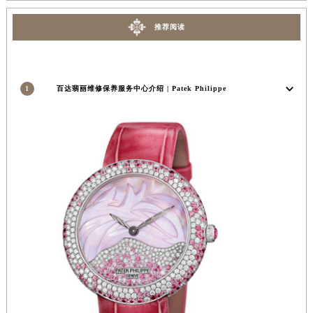
湖南省娄底市娄星区长青街百达翡丽售后服务中心（需提前预约）
推荐阅读
湖南省邵阳市双清区东风路百达翡丽售后服务中心（需提前预约）
湖南省湘潭市雨湖区莲城大道百达翡丽售后服务中心（需提前预约）
湖南省益阳市赫山区桃花仑路百达翡丽售后服务中心（需提前预约）
1
百达翡丽维修保养服务中心介绍 | Patek Philippe
湖南省永州市冷水滩区永州大道与中兴路交叉口百达翡丽售后服务中心（需提前预约）
湖南省岳阳市岳阳楼区东茅岭路百达翡丽售后服务中心（需提前预约）
湖南省张家界市永定区解放路百达翡丽售后服务中心（需提前预约）
湖南省长沙市芙蓉区建湘路393号世茂环球金融中心写字楼10层1013室百达翡丽售后服务中心（需提前预约）
湖南省株洲市芦淞区建设南路百达翡丽售后服务中心（需提前预约）
甘肃省白银市白银区北京路百达翡丽售后服务中心（需提前预约）
甘肃省定西市安定区解放路百达翡丽售后服务中心（需提前预约）
甘肃省敦煌市沙州镇阳关中路百达翡丽售后服务中心（需提前预约）
甘肃省合作市人民街百达翡丽售后服务中心（需提前预约）
甘肃省嘉峪关市雄关区新华中路百达翡丽售后服务中心（需提前预约）
甘肃省金昌市金川区北京路百达翡丽售后服务中心（需提前预约）
甘肃省酒泉市肃州区西大街百达翡丽售后服务中心（需提前预约）