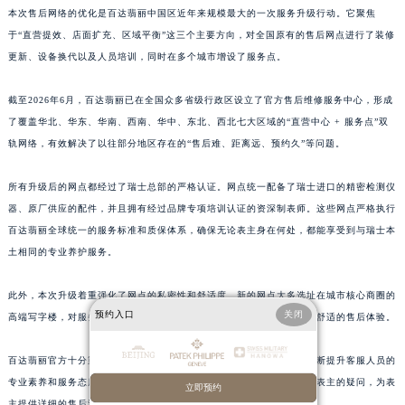
本次售后网络的优化是百达翡丽中国区近年来规模最大的一次服务升级行动。它聚焦
江西省上饶市信州区滨江西路百达翡丽售后服务中心（需提前预约）
于“直营提效、店面扩充、区域平衡”这三个主要方向，对全国原有的售后网点进行了装修
江西省新余市渝水区北湖西路百达翡丽售后服务中心（需提前预约）
更新、设备换代以及人员培训，同时在多个城市增设了服务点。
江西省宜春市袁州区中山中路百达翡丽售后服务中心（需提前预约）
江西省鹰潭市月湖区胜利东路百达翡丽售后服务中心（需提前预约）
截至2026年6月，百达翡丽已在全国众多省级行政区设立了官方售后维修服务中心，形成
山东省德州市德城区东风中路百达翡丽售后服务中心（需提前预约）
了覆盖华北、华东、华南、西南、华中、东北、西北七大区域的“直营中心 + 服务点”双
轨网络，有效解决了以往部分地区存在的“售后难、距离远、预约久”等问题。
山东省东营市东营区济南路百达翡丽售后服务中心（需提前预约）
山东省济南市历下区经十路11111号华润中心写字楼（万象城）15层1508室百达翡丽售后服务中心（需提前预约）
所有升级后的网点都经过了瑞士总部的严格认证。网点统一配备了瑞士进口的精密检测仪
山东省济宁市任城区太白楼路百达翡丽售后服务中心（需提前预约）
器、原厂供应的配件，并且拥有经过品牌专项培训认证的资深制表师。这些网点严格执行
山东省莱芜市文化南路8号银座商城名表维修一楼名表维修百达翡丽售后服务中心（需提前预约）
百达翡丽全球统一的服务标准和质保体系，确保无论表主身在何处，都能享受到与瑞士本
山东省临沂市兰山区解放路百达翡丽售后服务中心（需提前预约）
土相同的专业养护服务。
山东省日照市东港区烟台路百达翡丽售后服务中心（需提前预约）
此外，本次升级着重强化了网点的私密性和舒适度。新的网点大多选址在城市核心商圈的
山东省泰安市泰山区财源街道泰山大街百达翡丽售后服务中心（需提前预约）
预约入口
关闭
高端写字楼，对服务空间的布局进行了优化，为表主提供了更加安心、舒适的售后体验。
山东省威海市环翠区新威海路89号振华商厦一楼名表维修百达翡丽售后服务中心（需提前预约）
山东省潍坊市奎文区东风东街百达翡丽售后服务中心（需提前预约）
百达翡丽官方十分重视客户服务的质量。在优化售后网络的过程中，不断提升客服人员的
山东省枣庄市滕州市北辛路与善国路交叉口百达翡丽售后服务中心（需提前预约）
专业素养和服务态度。客服人员经过专业培训，能够准确、及时地解答表主的疑问，为表
立即预约
山东省淄博市张店区金晶大道百达翡丽售后服务中心（需提前预约）
主提供详细的售后流程指导。