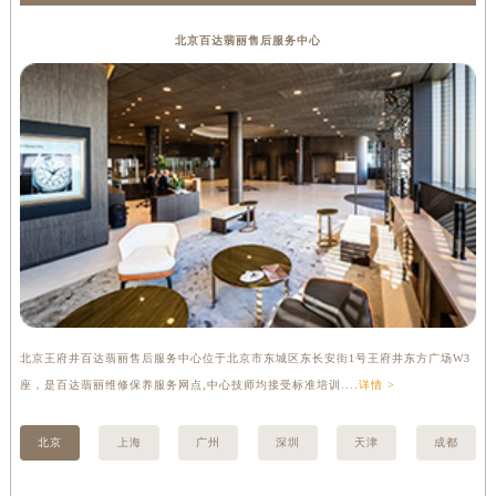
河南省驻马店市驿城区乐山大道与置地大道交叉口百达翡丽售后服务中心（需提前预约）
北京百达翡丽售后服务中心
湖北省鄂州市鄂城区文星大道百达翡丽售后服务中心（需提前预约）
湖北省黄冈市黄州区赤壁大道百达翡丽售后服务中心（需提前预约）
湖北省黄石市黄石港区武汉路百达翡丽售后服务中心（需提前预约）
湖北省荆门市东宝中天街步行街百达翡丽售后服务中心（需提前预约）
湖北省荆州市荆州区荆中路百达翡丽售后服务中心（需提前预约）
湖北省十堰市茅箭区人民北路百达翡丽售后服务中心（需提前预约）
湖北省随州市曾都区青年路百达翡丽售后服务中心（需提前预约）
湖北省咸宁市咸安区长安大道百达翡丽售后服务中心（需提前预约）
湖北省襄阳市樊城区长虹路与人民路交叉口百达翡丽售后服务中心（需提前预约）
湖北省孝感市孝南区复兴大道百达翡丽售后服务中心（需提前预约）
北京王府井百达翡丽售后服务中心位于北京市东城区东长安街1号王府井东方广场W3
上
湖北省宜昌市西陵区夷陵大道与港窑路百达翡丽售后服务中心（需提前预约）
座，是百达翡丽维修保养服务网点,中心技师均接受标准培训....
详情 >
修
湖南省常德市武陵区人民路百达翡丽售后服务中心（需提前预约）
湖南省郴州市北湖区国庆北路百达翡丽售后服务中心（需提前预约）
北京
上海
广州
深圳
天津
成都
湖南省衡阳市雁峰区解放路百达翡丽售后服务中心（需提前预约）
湖南省怀化市鹤城区迎丰中路百达翡丽售后服务中心（需提前预约）