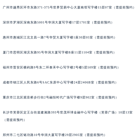
甘肃省兰州市七里河区西津西路16号兰州中心写字楼21层2102室（需提前预约）
广州市越秀区环市东路371-375号世界贸易中心大厦南塔写字楼15层07室（需提前预约）
重庆市解放碑渝中区民权路28号英利国际金融中心写字楼20层01室（需提前预约）
深圳市罗湖区深南东路5001号华润大厦写字楼17层1701室（需提前预约）
黑龙江省大庆市萨尔图区会战大街百达翡丽售后服务中心（需提前预约）
黑龙江省鹤岗市向阳区红军路百达翡丽售后服务中心（需提前预约）
惠州市惠城区江北文昌一路7号华贸大厦写字楼1座30层05室（需提前预约）
黑龙江省黑河市爱辉区中央街百达翡丽售后服务中心（需提前预约）
黑龙江省鸡西市鸡冠区红军路百达翡丽售后服务中心（需提前预约）
厦门市思明区湖滨东路95号华润大厦写字楼B座11层1104室（需提前预约）
黑龙江省佳木斯市向阳区长安路百达翡丽售后服务中心（需提前预约）
黑龙江省牡丹江市东安区太平路百达翡丽售后服务中心（需提前预约）
福州市晋安区横屿路9号东二环泰禾中心写字楼2号楼5层509室（需提前预约）
黑龙江省七台河市桃山区大同街百达翡丽售后服务中心（需提前预约）
成都市锦江区人民东路6号SAC东原中心写字楼24层2406B室（需提前预约）
黑龙江省齐齐哈尔市龙沙区龙华路百达翡丽售后服务中心（需提前预约）
黑龙江省双鸭山市尖山区新兴大街百达翡丽售后服务中心（需提前预约）
重庆市江北区观音桥步行街2号融恒时代广场写字楼9层902室（需提前预约）
黑龙江省绥化市北林区新华街与康庄路交叉口百达翡丽售后服务中心（需提前预约）
黑龙江省伊春市伊美区通河路百达翡丽售后服务中心（需提前预约）
长沙市芙蓉区定王台街道建湘路393号世茂环球金融中心写字楼（芙蓉广场）10层13室
吉林省白城市洮北区明仁南街百达翡丽售后服务中心（需提前预约）
（需提前预约）
吉林省白山市浑江区浑江大街百达翡丽售后服务中心（需提前预约）
郑州市二七区铭功路10号华润大厦写字楼29层2905室（需提前预约）
吉林省吉林市船营区河南街百达翡丽售后服务中心（需提前预约）