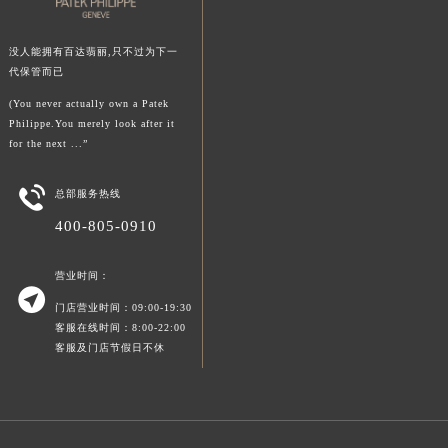
新疆维吾尔自治区可克达拉市幸福路百达翡丽售后服务中心（需提前预约）
新疆维吾尔自治区克拉玛依市克拉玛依区友谊路百达翡丽售后服务中心（需提前预约）
没人能拥有百达翡丽,只不过为下一
代保管而已
新疆维吾尔自治区库车市库车市文化东路百达翡丽售后服务中心（需提前预约）
新疆维吾尔自治区库尔勒市库尔勒市人民东路百达翡丽售后服务中心（需提前预约）
(You never actually own a Patek
Philippe.You merely look after it
新疆维吾尔自治区奎屯市团结西街百达翡丽售后服务中心（需提前预约）
for the next ...”
新疆维吾尔自治区昆玉市昆泉街百达翡丽售后服务中心（需提前预约）
新疆维吾尔自治区沙湾市三道河子镇世纪大道南路百达翡丽售后服务中心（需提前预约）

总部服务热线
新疆维吾尔自治区石河子市北二路百达翡丽售后服务中心（需提前预约）
400-805-0910
新疆维吾尔自治区双河市光明路百达翡丽售后服务中心（需提前预约）
新疆维吾尔自治区塔城市塔城地区闻琴路百达翡丽售后服务中心（需提前预约）
营业时间：

新疆维吾尔自治区铁门关市兴疆路百达翡丽售后服务中心（需提前预约）
门店营业时间：09:00-19:30
新疆维吾尔自治区图木舒克市图木舒克市中兴街百达翡丽售后服务中心（需提前预约）
客服在线时间：8:00-22:00
客服及门店节假日不休
新疆维吾尔自治区吐鲁番市高昌区文化中路文化中路百达翡丽售后服务中心（需提前预约）
新疆维吾尔自治区乌苏市乌鲁木齐北路百达翡丽售后服务中心（需提前预约）
新疆维吾尔自治区五家渠市长征西街百达翡丽售后服务中心（需提前预约）
新疆维吾尔自治区新星市东风路百达翡丽售后服务中心（需提前预约）