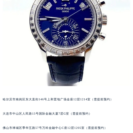
辽宁省铁岭市银州区南马路百达翡丽售后服务中心（需提前预约）
辽宁省营口市站前区市府路与渤海大街交叉口百达翡丽售后服务中心（需提前预约）
辽宁省沈阳市沈河区中街路137号亨得利名表维修授权店1楼百达翡丽售后服务中心（需提前预约）
辽宁省沈阳市沈河区中街路83号亨得利名表维修授权店1楼百达翡丽售后服务中心（需提前预约）
北京市朝阳区建国门外大街甲6号华熙国际中心D座11层1102室百达翡丽售后服务中心（北京总部）（需提前预约）
北京市东城区东长安街1号王府井东方广场W3座6层602室百达翡丽售后服务中心（需提前预约）
河北省保定市竞秀区朝阳北大街北国先天下百达翡丽售后服务中心（需提前预约）
内蒙古自治区阿拉善盟市左旗土尔扈特大街百达翡丽售后服务中心（需提前预约）
内蒙古自治区巴彦淖尔市临河区新华街百达翡丽售后服务中心（需提前预约）
内蒙古自治区包头市青山区幸福路甲3号王府井百货名表维修百达翡丽售后服务中心（需提前预约）
内蒙古自治区赤峰市红山区哈达街百达翡丽售后服务中心（需提前预约）
内蒙古自治区鄂尔多斯市东胜区伊金霍洛街百达翡丽售后服务中心（需提前预约）
哈尔滨市南岗区东大直街146号上和置地广场金座12层1214室（需提前预约）
内蒙古自治区呼伦贝尔市海拉尔区中央街百达翡丽售后服务中心（需提前预约）
内蒙古自治区通辽市科尔沁区明仁大街百达翡丽售后服务中心（需提前预约）
大连市中山区人民路15号国际金融大厦7层G室（需提前预约）
内蒙古自治区乌海市海勃湾区人民南路百达翡丽售后服务中心（需提前预约）
佛山市禅城区季华五路57号万科金融中心C座12层1205室（需提前预约）
内蒙古自治区乌兰察布市集宁区恩和大街百达翡丽售后服务中心（需提前预约）