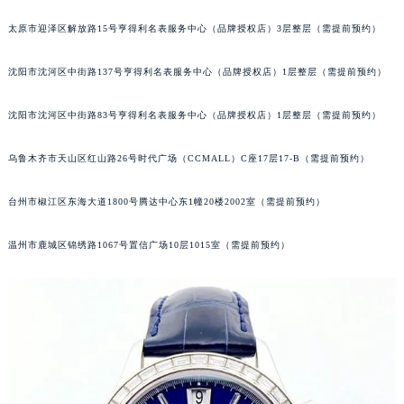
吉林省辽源市龙山区人民大街百达翡丽售后服务中心（需提前预约）
太原市迎泽区解放路15号亨得利名表服务中心（品牌授权店）3层整层（需提前预约）
吉林省梅河口市新华街道梅河大街百达翡丽售后服务中心（需提前预约）
吉林省四平市铁东区紫气大路与南九经街交汇处百达翡丽售后服务中心（需提前预约）
沈阳市沈河区中街路137号亨得利名表服务中心（品牌授权店）1层整层（需提前预约）
吉林省松原市宁江区五环大街百达翡丽售后服务中心（需提前预约）
沈阳市沈河区中街路83号亨得利名表服务中心（品牌授权店）1层整层（需提前预约）
吉林省通化市东昌区环通乡江南大街百达翡丽售后服务中心（需提前预约）
吉林省延边市延吉市解放路百达翡丽售后服务中心（需提前预约）
乌鲁木齐市天山区红山路26号时代广场（CCMALL）C座17层17-B（需提前预约）
辽宁省鞍山市铁东区站前街百达翡丽售后服务中心（需提前预约）
辽宁省本溪市平山区胜利路百达翡丽售后服务中心（需提前预约）
台州市椒江区东海大道1800号腾达中心东1幢20楼2002室（需提前预约）
辽宁省朝阳市双塔区新华路百达翡丽售后服务中心（需提前预约）
辽宁省丹东市振兴区七经街百达翡丽售后服务中心（需提前预约）
温州市鹿城区锦绣路1067号置信广场10层1015室（需提前预约）
辽宁省抚顺市新抚区东一路百达翡丽售后服务中心（需提前预约）
辽宁省阜新市海州区解放大街百达翡丽售后服务中心（需提前预约）
辽宁省葫芦岛市连山区中央路百达翡丽售后服务中心（需提前预约）
辽宁省锦州市古塔区中央大街百达翡丽售后服务中心（需提前预约）
辽宁省辽阳市白塔区新运大街百达翡丽售后服务中心（需提前预约）
辽宁省盘锦市兴隆台区石油大街百达翡丽售后服务中心（需提前预约）