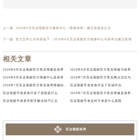
香港特别行政区金钟区中西区金钟道百达翡丽售后服务中心（需提前预约）
香港特别行政区九龙区油尖旺区弥敦道百达翡丽售后服务中心（需提前预约）
香港特别行政区铜锣湾区湾仔区轩尼诗道百达翡丽售后服务中心（需提前预约）
上一篇:
2026年6月百达翡丽官方服务中心（维修保养）搬迁及新设公示
河南省安阳市文峰区解放大道百达翡丽售后服务中心（需提前预约）
下一篇:
官方文件公示内容如下：2026年6月百达翡丽官方维修中心与保养点搬迁新增
河南省鹤壁市淇滨区九州路百达翡丽售后服务中心（需提前预约）
河南省济源市沁园街道济水大道百达翡丽售后服务中心（需提前预约）
相关文章
河南省焦作市解放区解放路百达翡丽售后服务中心（需提前预约）
河南省开封市鼓楼区中山路百达翡丽售后服务中心（需提前预约）
2026年8月百达翡丽官方售后维修及保养中心网点更新补充确认终稿正式发布
2026年8月百达翡丽官方售后维修与保养综合服务中心迁址补充速览说明正式发布
河南省洛阳市西工区中州中路与解放路交叉口百达翡丽售后服务中心（需提前预约）
2026年8月百达翡丽官方维修中心及保养服务中心最终迁移与增设全览
2026年7月百达翡丽官方售后网点迁址与新增补充公告（权威版）
河南省漯河市源汇区交通路百达翡丽售后服务中心（需提前预约）
2026年7月百达翡丽官方售后保养维修站迁址新开官方说明文件
百达翡丽手表发条拧反了应该咋办
百达翡丽手表发条拧反了原因是什么
2026年7月百达翡丽官方售后维修及保养中心网点更新补充确认终稿
河南省南阳市宛城区范蠡东路与南都路交叉口百达翡丽售后服务中心（需提前预约）
百达翡丽手表表壳割手解决技巧汇总
百达翡丽手表走时不准是什么原因
河南省平顶山市卫东区建设路百达翡丽售后服务中心（需提前预约）
河南省濮阳市大华龙区开州路绿城路交叉口百达翡丽售后服务中心（需提前预约）
河南省三门峡市湖滨区和平路百达翡丽售后服务中心（需提前预约）
河南省商丘市梁园区神火大道百达翡丽售后服务中心（需提前预约）
百达翡丽保养
河南省新乡市红旗区人民路百达翡丽售后服务中心（需提前预约）