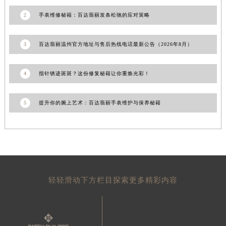
陕西省榆林市榆阳区长兴路百达翡丽售后服务中心（需提前预约）
2
手表维修秘籍：百达翡丽发条松驰的应对策略
新疆维吾尔自治区阿克苏市东大街百达翡丽售后服务中心（需提前预约）
新疆维吾尔自治区阿拉尔市胜利大道百达翡丽售后服务中心（需提前预约）
3
百达翡丽温州官方地址与售后热线电话最新公告（2026年8月）
新疆维吾尔自治区阿拉山口市友好路百达翡丽售后服务中心（需提前预约）
新疆维吾尔自治区阿勒泰市解放路百达翡丽售后服务中心（需提前预约）
4
指针锈迹斑斑？这份修复秘籍让你重焕光彩！
新疆维吾尔自治区阿图什市光明路百达翡丽售后服务中心（需提前预约）
新疆维吾尔自治区白杨市军垦路百达翡丽售后服务中心（需提前预约）
5
提升你的腕上艺术：百达翡丽手表维护与保养秘籍
新疆维吾尔自治区北屯市团结路百达翡丽售后服务中心（需提前预约）
新疆维吾尔自治区博乐市博乐市北京路百达翡丽售后服务中心（需提前预约）
新疆维吾尔自治区昌吉市延安北路百达翡丽售后服务中心（需提前预约）
新疆维吾尔自治区阜康市博峰路百达翡丽售后服务中心（需提前预约）
新疆维吾尔自治区哈密市伊州区建国北路百达翡丽售后服务中心（需提前预约）
新疆维吾尔自治区和田市和田市北京西路百达翡丽售后服务中心（需提前预约）
轻轻滑动下方栏目探索更多精彩内容
新疆维吾尔自治区胡杨河市胡杨河市胡杨路百达翡丽售后服务中心（需提前预约）
新疆维吾尔自治区霍尔果斯市亚欧北路百达翡丽售后服务中心（需提前预约）
新疆维吾尔自治区喀什市解放北路百达翡丽售后服务中心（需提前预约）