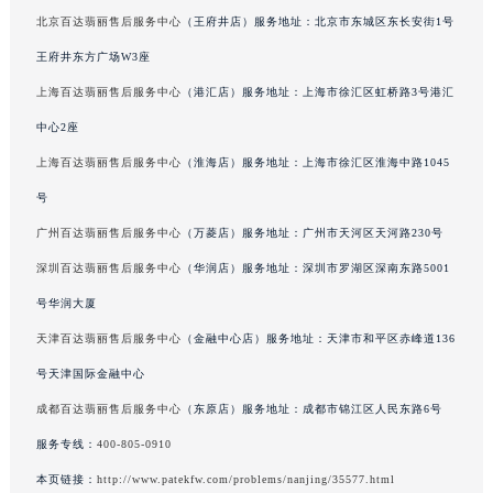
广西壮族自治区河池市金城江区金城江街道朝阳路百达翡丽售后服务中心（需提前预约）
北京百达翡丽售后服务中心
（王府井店）服务地址：北京市东城区东长安街1号
广西壮族自治区贺州市八步区城东街道灵峰南路百达翡丽售后服务中心（需提前预约）
王府井东方广场W3座
广西壮族自治区来宾市兴宾区桂中大道百达翡丽售后服务中心（需提前预约）
上海百达翡丽售后服务中心
（港汇店）服务地址：上海市徐汇区虹桥路3号港汇
广西壮族自治区柳州市城中区中山中路百达翡丽售后服务中心（需提前预约）
中心2座
广西壮族自治区钦州市钦南区金海湾东大街百达翡丽售后服务中心（需提前预约）
上海百达翡丽售后服务中心
（淮海店）服务地址：上海市徐汇区淮海中路1045
广西壮族自治区梧州市万秀区龙湖镇高旺路百达翡丽售后服务中心（需提前预约）
号
广西壮族自治区玉林市玉州区金玉路百达翡丽售后服务中心（需提前预约）
广州百达翡丽售后服务中心
（万菱店）服务地址：广州市天河区天河路230号
海南省儋州市儋州市那大镇兰洋北路百达翡丽售后服务中心（需提前预约）
海南省东方市八所镇解放西路百达翡丽售后服务中心（需提前预约）
深圳百达翡丽售后服务中心
（华润店）服务地址：深圳市罗湖区深南东路5001
海南省琼海市嘉积镇东风路百达翡丽售后服务中心（需提前预约）
号华润大厦
海南省三沙市西沙区西沙群岛永兴岛北京路百达翡丽售后服务中心（需提前预约）
天津百达翡丽售后服务中心
（金融中心店）服务地址：天津市和平区赤峰道136
海南省三亚市吉阳区迎宾路百达翡丽售后服务中心（需提前预约）
号天津国际金融中心
海南省万宁市万城镇解放路百达翡丽售后服务中心（需提前预约）
成都百达翡丽售后服务中心
（东原店）服务地址：成都市锦江区人民东路6号
海南省文昌市文城镇教育东路百达翡丽售后服务中心（需提前预约）
服务专线：
400-805-0910
海南省五指山市通什镇三月三大道百达翡丽售后服务中心（需提前预约）
本页链接：
http://www.patekfw.com/problems/nanjing/35577.html
香港特别行政区尖沙咀区油尖旺区广东道百达翡丽售后服务中心（需提前预约）