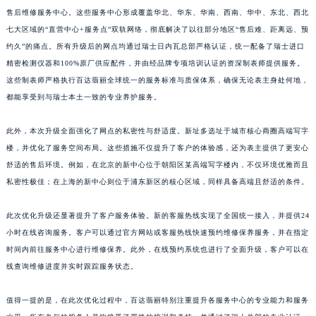
售后维修服务中心。这些服务中心形成覆盖华北、华东、华南、西南、华中、东北、西北
江西省景德镇市珠山区珠山中路百达翡丽售后服务中心（需提前预约）
七大区域的“直营中心+服务点”双轨网络，彻底解决了以往部分地区“售后难、距离远、预
江西省九江市浔阳区浔阳路百达翡丽售后服务中心（需提前预约）
约久”的痛点。所有升级后的网点均通过瑞士日内瓦总部严格认证，统一配备了瑞士进口
江西省南昌市红谷滩新区红谷中大道998号绿地双子塔（中央广场）A1座办公楼14层1407室百达翡丽售后服务中心（需提前预约）
精密检测仪器和100%原厂供应配件，并由经品牌专项培训认证的资深制表师提供服务。
江西省萍乡市安源区萍安北大道与康庄路交叉口百达翡丽售后服务中心（需提前预约）
这些制表师严格执行百达翡丽全球统一的服务标准与质保体系，确保无论表主身处何地，
江西省上饶市信州区滨江西路百达翡丽售后服务中心（需提前预约）
都能享受到与瑞士本土一致的专业养护服务。
江西省新余市渝水区北湖西路百达翡丽售后服务中心（需提前预约）
此外，本次升级全面强化了网点的私密性与舒适度。新址多选址于城市核心商圈高端写字
江西省宜春市袁州区中山中路百达翡丽售后服务中心（需提前预约）
楼，并优化了服务空间布局。这些措施不仅提升了客户的体验感，还为表主提供了更安心
江西省鹰潭市月湖区胜利东路百达翡丽售后服务中心（需提前预约）
舒适的售后环境。例如，在北京的新中心位于朝阳区某高端写字楼内，不仅环境优雅而且
山东省德州市德城区东风中路百达翡丽售后服务中心（需提前预约）
私密性极佳；在上海的新中心则位于浦东新区的核心区域，同样具备高端且舒适的条件。
山东省东营市东营区济南路百达翡丽售后服务中心（需提前预约）
山东省济南市历下区经十路11111号华润中心写字楼（万象城）15层1508室百达翡丽售后服务中心（需提前预约）
此次优化升级还显著提升了客户服务体验。新的客服热线实现了全国统一接入，并提供24
山东省济宁市任城区太白楼路百达翡丽售后服务中心（需提前预约）
小时在线咨询服务。客户可以通过官方网站或客服热线快速预约维修保养服务，并在指定
时间内前往服务中心进行维修保养。此外，在线预约系统也进行了全面升级，客户可以在
山东省莱芜市文化南路8号银座商城名表维修一楼名表维修百达翡丽售后服务中心（需提前预约）
线查询维修进度并实时跟踪服务状态。
山东省临沂市兰山区解放路百达翡丽售后服务中心（需提前预约）
山东省日照市东港区烟台路百达翡丽售后服务中心（需提前预约）
值得一提的是，在此次优化过程中，百达翡丽特别注重提升各服务中心的专业能力和服务
山东省泰安市泰山区财源街道泰山大街百达翡丽售后服务中心（需提前预约）