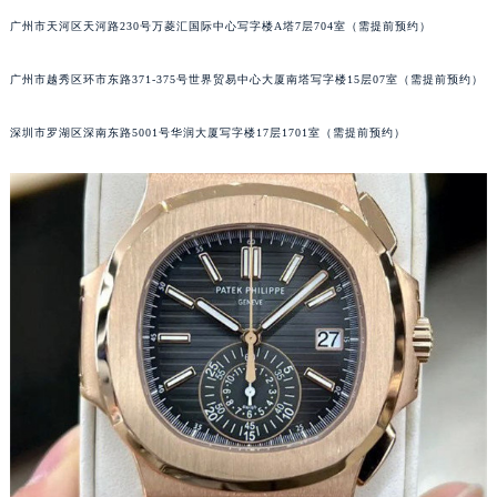
甘肃省兰州市七里河区西津西路16号兰州中心写字楼21层2102室（需提前预约）
广州市天河区天河路230号万菱汇国际中心写字楼A塔7层704室（需提前预约）
重庆市解放碑渝中区民权路28号英利国际金融中心写字楼20层01室（需提前预约）
广州市越秀区环市东路371-375号世界贸易中心大厦南塔写字楼15层07室（需提前预约）
黑龙江省大庆市萨尔图区会战大街百达翡丽售后服务中心（需提前预约）
黑龙江省鹤岗市向阳区红军路百达翡丽售后服务中心（需提前预约）
深圳市罗湖区深南东路5001号华润大厦写字楼17层1701室（需提前预约）
黑龙江省黑河市爱辉区中央街百达翡丽售后服务中心（需提前预约）
黑龙江省鸡西市鸡冠区红军路百达翡丽售后服务中心（需提前预约）
黑龙江省佳木斯市向阳区长安路百达翡丽售后服务中心（需提前预约）
黑龙江省牡丹江市东安区太平路百达翡丽售后服务中心（需提前预约）
黑龙江省七台河市桃山区大同街百达翡丽售后服务中心（需提前预约）
黑龙江省齐齐哈尔市龙沙区龙华路百达翡丽售后服务中心（需提前预约）
黑龙江省双鸭山市尖山区新兴大街百达翡丽售后服务中心（需提前预约）
黑龙江省绥化市北林区新华街与康庄路交叉口百达翡丽售后服务中心（需提前预约）
黑龙江省伊春市伊美区通河路百达翡丽售后服务中心（需提前预约）
吉林省白城市洮北区明仁南街百达翡丽售后服务中心（需提前预约）
吉林省白山市浑江区浑江大街百达翡丽售后服务中心（需提前预约）
吉林省吉林市船营区河南街百达翡丽售后服务中心（需提前预约）