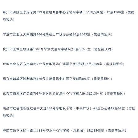
苏州市苏州工业园区星港街199号苏州中心办公楼C座22层08室（需提前预约）
泰州市海陵区永定东路399号置地商务中心东塔写字楼（华润万象城）17层1706室（需提
武汉市江汉区解放大道686号世界贸易大厦38层09室（需提前预约）
前预约）
南宁市青秀区金湖路59号地王大厦12楼1224室（需提前预约）
合肥市蜀山区潜山路111号万象城华润大厦B座12楼03室（需提前预约）
宁波市江北区大闸南路500号来福士广场办公楼20层2009室（需提前预约）
泉州市丰泽区宝洲路729号浦西万达中心写字楼A座7楼709室（需提前预约）
青岛市南区山东路6号华润大厦B座22层04室（需提前预约）
杭州市上城区钱江路1366号华润大厦写字楼A座5层503-5室（需提前预约）
烟台市芝罘区胜利路139号万达金融中心A座907室（需提前预约）
金华市金东区东市南街777号金华万达广场写字楼4号楼22层2209室（需提前预约）
长春市朝阳区西安大路727号中银大厦A座(旺进大厦)18层09室（需提前预约）
贵阳市南明区都司高架桥路33号亨特国际金融中心14楼14D（需提前预约）
绍兴市越城区胜利东路379号世茂天际中心写字楼8层805室（需提前预约）
昆明市盘龙区北京路928号同德昆明广场写字楼10层06室（需提前预约）
石家庄市长安区中山东路39号勒泰中心写字楼B座13层07室（需提前预约）
嘉兴市南湖区广益路705号嘉兴世界贸易中心写字楼A座13层1304室（需提前预约）
西安市碑林区南关正街88号华侨城长安国际中心E座6楼10室（需提前预约）
南昌市红谷滩新区红谷中大道998号绿地双子塔（中央广场）A1座办公楼14层07室（需提
海口市龙华区金贸东路5号海口华润大厦B座17层1707室（需提前预约）
前预约）
唐山市路南区新华东道100号万达广场写字楼A座10层1002室（需提前预约）
台州市椒江区东海大道1800号腾达中心东1幢20楼2002室（需提前预约）
济南市历下区经十路11111号华润中心写字楼（万象城）15层1508室（需提前预约）
内蒙古自治区呼和浩特市玉泉区大学西街70号华润万象城写字楼（鄂尔多斯大厦）23层2326室（需提前预约）