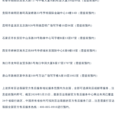
长春市朝阳区西安大路727号中银大厦A座(旺进大厦)18层09室（需提前预约）
安徽省亳州市谯城区魏武大道百达翡丽售后服务中心（需提前预约）
安徽省池州市贵池区长江路百达翡丽售后服务中心（需提前预约）
贵阳市南明区都司高架桥路33号亨特国际金融中心14楼14D（需提前预约）
安徽省滁州市琅琊区南谯北路百达翡丽售后服务中心（需提前预约）
昆明市盘龙区北京路928号同德昆明广场写字楼10层06室（需提前预约）
安徽省阜阳市颍州区颍州北路百达翡丽售后服务中心（需提前预约）
安徽省淮北市相山区淮海路百达翡丽售后服务中心（需提前预约）
石家庄市长安区中山东路39号勒泰中心写字楼B座13层07室（需提前预约）
安徽省淮南市田家庵区国庆中路百达翡丽售后服务中心（需提前预约）
安徽省黄山市屯溪区黄山西路百达翡丽售后服务中心（需提前预约）
西安市碑林区南关正街88号华侨城长安国际中心E座6楼10室（需提前预约）
安徽省六安市金安区解放中路百达翡丽售后服务中心（需提前预约）
海口市龙华区金贸东路5号海口华润大厦B座17层1707室（需提前预约）
安徽省马鞍山市雨山区湖南西路百达翡丽售后服务中心（需提前预约）
安徽省宿州市埇桥区人民中路百达翡丽售后服务中心（需提前预约）
唐山市路南区新华东道100号万达广场写字楼A座10层1002室（需提前预约）
安徽省铜陵市铜官区石城大道百达翡丽售后服务中心（需提前预约）
安徽省芜湖市镜湖区中山路步行街百达翡丽售后服务中心（需提前预约）
上述所有百达翡丽官方售后服务地址服务范围均为全国，全部可选择到店或邮寄服务，注
安徽省宣城市宣州区叠嶂西路百达翡丽售后服务中心（需提前预约）
意提前预约即可。截至2026年5月25日，最新百达翡丽官方售后服务中心网点布局已覆盖
福建省龙岩市新罗区九一南路百达翡丽售后服务中心（需提前预约）
34个省级行政区，中国所有省份均可找到百达翡丽的官方售后服务门店，注意需拨打百达
翡丽全国官方售后服务热线：400-805-0910进行预约。
福建省南平市建阳区人民西路百达翡丽售后服务中心（需提前预约）
福建省宁德市蕉城区天湖东路百达翡丽售后服务中心（需提前预约）