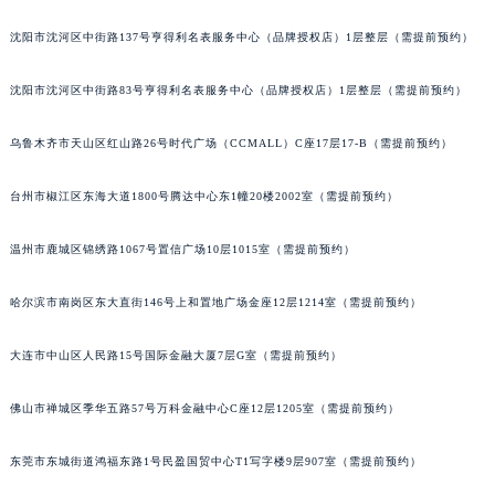
辽宁省铁岭市银州区南马路百达翡丽售后服务中心（需提前预约）
沈阳市沈河区中街路137号亨得利名表服务中心（品牌授权店）1层整层（需提前预约）
辽宁省营口市站前区市府路与渤海大街交叉口百达翡丽售后服务中心（需提前预约）
辽宁省沈阳市沈河区中街路137号亨得利名表维修授权店1楼百达翡丽售后服务中心（需提前预约）
沈阳市沈河区中街路83号亨得利名表服务中心（品牌授权店）1层整层（需提前预约）
辽宁省沈阳市沈河区中街路83号亨得利名表维修授权店1楼百达翡丽售后服务中心（需提前预约）
乌鲁木齐市天山区红山路26号时代广场（CCMALL）C座17层17-B（需提前预约）
北京市朝阳区建国门外大街甲6号华熙国际中心D座11层1102室百达翡丽售后服务中心（北京总部）（需提前预约）
北京市东城区东长安街1号王府井东方广场W3座6层602室百达翡丽售后服务中心（需提前预约）
台州市椒江区东海大道1800号腾达中心东1幢20楼2002室（需提前预约）
河北省保定市竞秀区朝阳北大街北国先天下百达翡丽售后服务中心（需提前预约）
内蒙古自治区阿拉善盟市左旗土尔扈特大街百达翡丽售后服务中心（需提前预约）
温州市鹿城区锦绣路1067号置信广场10层1015室（需提前预约）
内蒙古自治区巴彦淖尔市临河区新华街百达翡丽售后服务中心（需提前预约）
内蒙古自治区包头市青山区幸福路甲3号王府井百货名表维修百达翡丽售后服务中心（需提前预约）
哈尔滨市南岗区东大直街146号上和置地广场金座12层1214室（需提前预约）
内蒙古自治区赤峰市红山区哈达街百达翡丽售后服务中心（需提前预约）
大连市中山区人民路15号国际金融大厦7层G室（需提前预约）
内蒙古自治区鄂尔多斯市东胜区伊金霍洛街百达翡丽售后服务中心（需提前预约）
内蒙古自治区呼伦贝尔市海拉尔区中央街百达翡丽售后服务中心（需提前预约）
佛山市禅城区季华五路57号万科金融中心C座12层1205室（需提前预约）
内蒙古自治区通辽市科尔沁区明仁大街百达翡丽售后服务中心（需提前预约）
内蒙古自治区乌海市海勃湾区人民南路百达翡丽售后服务中心（需提前预约）
东莞市东城街道鸿福东路1号民盈国贸中心T1写字楼9层907室（需提前预约）
内蒙古自治区乌兰察布市集宁区恩和大街百达翡丽售后服务中心（需提前预约）