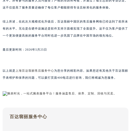
水平。所有参与的服务人员均接受了严格的培训和考核，并通过了瑞士总部的专业认证。
山东省威海市环翠区新威海路89号振华商厦一楼名表维修百达翡丽售后服务中心（需提前预约）
这不仅提高了服务质量还确保了每位客户都能获得专业且标准化的服务体验。
山东省潍坊市奎文区东风东街百达翡丽售后服务中心（需提前预约）
综上所述，在此次大规模优化升级后，百达翡丽中国区的售后服务网络已经达到了前所未
山东省枣庄市滕州市北辛路与善国路交叉口百达翡丽售后服务中心（需提前预约）
有的水平。无论是在硬件设施还是软件支持方面都实现了全面提升。这不仅为客户提供了
山东省淄博市张店区金晶大道百达翡丽售后服务中心（需提前预约）
一个更加便捷高效的服务平台同时也进一步巩固了品牌在中国市场的领先地位。
上海市黄浦区南京东路299号宏伊国际广场写字楼8层806室百达翡丽售后服务中心（需提前预约）
上海市徐汇区虹桥路3号港汇中心2座37层3705室百达翡丽售后服务中心（需提前预约）
最后更新时间：2026年5月25日
浙江省杭州市上城区钱江路1366号华润大厦A座5层503-5室百达翡丽售后服务中心（需提前预约）
浙江省湖州市吴兴区劳动路百达翡丽售后服务中心（需提前预约）
以上就是
上海百达翡丽售后服务中心
为您分享的精彩内容。如果您还有其他关于百达翡丽
浙江省嘉兴市南湖区广益路705号嘉兴世界贸易中心A座13层1304室百达翡丽售后服务中心（需提前预约）
手表维护和保养的问题，可以拨打页面400电话进行咨询，我们将竭诚为您服务。
浙江省金华市金东区东市南街777号金华万达广场4号楼22楼2209室百达翡丽售后服务中心（需提前预约）
浙江省丽水市莲都区解放街百达翡丽售后服务中心（需提前预约）
浙江省宁波市江北区大闸南路500号来福士广场办公楼20层2009室百达翡丽售后服务中心（需提前预约）
浙江省衢州市柯城区上街百达翡丽售后服务中心（需提前预约）
浙江省绍兴市越城区胜利东路379号世茂天际中心写字楼8层805室百达翡丽售后服务中心（需提前预约）
百达翡丽服务中心
浙江省舟山市定海区解放东路百达翡丽售后服务中心（需提前预约）
澳门特别行政区大堂区议事亭前地（新马路）百达翡丽售后服务中心（需提前预约）