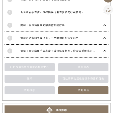
湖南省常德市武陵区人民路百达翡丽售后服务中心（需提前预约）

湖南省郴州市北湖区国庆北路百达翡丽售后服务中心（需提前预约）
6
百达翡丽手表值不值得购买（名表投资与收藏指南）
湖南省衡阳市雁峰区解放路百达翡丽售后服务中心（需提前预约）
7
揭秘：百达翡丽表壳损伤背后的故事
湖南省怀化市鹤城区迎丰中路百达翡丽售后服务中心（需提前预约）
湖南省娄底市娄星区长青街百达翡丽售后服务中心（需提前预约）
8
揭秘百达翡丽手表停走，一文教你轻松恢复活力！
湖南省邵阳市双清区东风路百达翡丽售后服务中心（需提前预约）
湖南省湘潭市雨湖区莲城大道百达翡丽售后服务中心（需提前预约）
9
揭秘：百达翡丽手表表蒙子破损修复指南，让爱表重焕光彩！
湖南省益阳市赫山区桃花仑路百达翡丽售后服务中心（需提前预约）
湖南省永州市冷水滩区永州大道与中兴路交叉口百达翡丽售后服务中心（需提前预约）
广州百达翡丽维修保养售后中心
萧邦保养
湖南省岳阳市岳阳楼区东茅岭路百达翡丽售后服务中心（需提前预约）
湖南省张家界市永定区解放路百达翡丽售后服务中心（需提前预约）
萧邦
百达翡丽售后维修保养费用价目表
湖南省长沙市芙蓉区建湘路393号世茂环球金融中心写字楼10层1013室百达翡丽售后服务中心（需提前预约）
湖南省株洲市芦淞区建设南路百达翡丽售后服务中心（需提前预约）
萧邦维修
萧邦售后
甘肃省白银市白银区北京路百达翡丽售后服务中心（需提前预约）
甘肃省定西市安定区解放路百达翡丽售后服务中心（需提前预约）
随机推荐
甘肃省敦煌市沙州镇阳关中路百达翡丽售后服务中心（需提前预约）