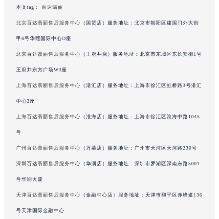
本文tag：
百达翡丽
澳门特别行政区风顺堂区南湾大马路百达翡丽售后服务中心（需提前预约）
澳门特别行政区花地玛堂区关闸广场百达翡丽售后服务中心（需提前预约）
北京百达翡丽售后服务中心
（国贸店）服务地址：北京市朝阳区建国门外大街
澳门特别行政区花王堂区大三巴商圈百达翡丽售后服务中心（需提前预约）
甲6号华熙国际中心D座
澳门特别行政区嘉模堂区官也街百达翡丽售后服务中心（需提前预约）
北京百达翡丽售后服务中心
（王府井店）服务地址：北京市东城区东长安街1号
澳门省路氹城市金光大道百达翡丽售后服务中心（需提前预约）
王府井东方广场W3座
澳门特别行政区望德堂区塔石广场百达翡丽售后服务中心（需提前预约）
上海百达翡丽售后服务中心
（港汇店）服务地址：上海市徐汇区虹桥路3号港汇
福建省福州市鼓楼区五四路128-1号恒力城写字楼15层03室百达翡丽售后服务中心（需提前预约）
中心2座
福建省厦门市思明区湖滨东路95号万象城华润大厦B座11层1104室百达翡丽售后服务中心（需提前预约）
上海百达翡丽售后服务中心
（淮海店）服务地址：上海市徐汇区淮海中路1045
广东省潮州市潮安区新风路与潮汕路交汇处百达翡丽售后服务中心（需提前预约）
广东省广州市天河区天河路230号万菱汇国际中心A塔7层704室百达翡丽售后服务中心（需提前预约）
号
广东省广州市越秀区环市东路371-375号世界贸易中心大厦南塔15层1507室百达翡丽售后服务中心（需提前预约）
广州百达翡丽售后服务中心
（万菱店）服务地址：广州市天河区天河路230号
广东省河源市源城区越王大道百达翡丽售后服务中心（需提前预约）
深圳百达翡丽售后服务中心
（华润店）服务地址：深圳市罗湖区深南东路5001
广东省惠州市惠城区江北文昌一路7号华贸大厦1座30层3005室百达翡丽售后服务中心（需提前预约）
号华润大厦
广东省江门市蓬江区广场西路百达翡丽售后服务中心（需提前预约）
天津百达翡丽售后服务中心
（金融中心店）服务地址：天津市和平区赤峰道136
广东省揭阳市榕城进贤门步行街百达翡丽售后服务中心（需提前预约）
号天津国际金融中心
广东省茂名市电白区水东街道迎宾大道百达翡丽售后服务中心（需提前预约）