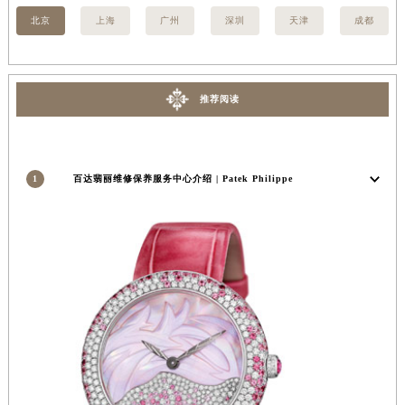
香港特别行政区金钟区中西区金钟道百达翡丽售后服务中心（需提前预约）
北京
上海
广州
深圳
天津
成都
香港特别行政区九龙区油尖旺区弥敦道百达翡丽售后服务中心（需提前预约）
香港特别行政区铜锣湾区湾仔区轩尼诗道百达翡丽售后服务中心（需提前预约）
河南省安阳市文峰区解放大道百达翡丽售后服务中心（需提前预约）
推荐阅读
河南省鹤壁市淇滨区九州路百达翡丽售后服务中心（需提前预约）
河南省济源市沁园街道济水大道百达翡丽售后服务中心（需提前预约）
河南省焦作市解放区解放路百达翡丽售后服务中心（需提前预约）
1
百达翡丽维修保养服务中心介绍 | Patek Philippe
河南省开封市鼓楼区中山路百达翡丽售后服务中心（需提前预约）
河南省洛阳市西工区中州中路与解放路交叉口百达翡丽售后服务中心（需提前预约）
河南省漯河市源汇区交通路百达翡丽售后服务中心（需提前预约）
河南省南阳市宛城区范蠡东路与南都路交叉口百达翡丽售后服务中心（需提前预约）
河南省平顶山市卫东区建设路百达翡丽售后服务中心（需提前预约）
河南省濮阳市大华龙区开州路绿城路交叉口百达翡丽售后服务中心（需提前预约）
河南省三门峡市湖滨区和平路百达翡丽售后服务中心（需提前预约）
河南省商丘市梁园区神火大道百达翡丽售后服务中心（需提前预约）
河南省新乡市红旗区人民路百达翡丽售后服务中心（需提前预约）