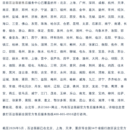
目前
百达翡丽售后
服务中心已覆盖的市：北京、上海、广州、深圳、成都、杭州、天津、
福建省莆田市城厢区霞林街道荔华东大道百达翡丽售后服务中心（需提前预约）
南京、重庆、郑州、长沙、宁波、厦门、福州、南昌、金华、嘉兴、扬州、常州、绍兴、
福建省三明市三元区东乾二路百达翡丽售后服务中心（需提前预约）
徐州、盐城、泰州、济南、惠州、苏州、武汉、西安、青岛、无锡、温州、沈阳、大连、
福建省漳州市龙文区步港路百达翡丽售后服务中心（需提前预约）
海口、三亚、佛山、东莞、珠海、哈尔滨、合肥、昆明、太原、石家庄、南宁、南通、长
江苏省常州市新北区龙锦路1590号现代传媒中心5号楼10层1008室百达翡丽售后服务中心（需提前预约）
春、烟台、唐山、廊坊、保定、贵阳、泉州、台州、湖州、中山、乌鲁木齐、洛阳、邯
郸、秦皇岛、澳门、西宁、潍坊、呼和浩特、沧州、鞍山、赣州、临沂、岳阳、平顶山、
江苏省淮安市清江浦区淮海北路百达翡丽售后服务中心（需提前预约）
镇江、桂林、芜湖、汕头、淄博、兰州、银川、郴州、大庆、张家口、衡阳、焦作、周
江苏省连云港市海州区通灌北路百达翡丽售后服务中心（需提前预约）
口、邵阳、亳州、新乡、衡水、牡丹江、德州、聊城、包头、淮安、宜昌、许昌、邢台、
江苏省南京市秦淮区中山南路1号南京中心22层22-C1-C3室百达翡丽售后服务中心（需提前预约）
宿迁、丽水、蚌埠、上饶、晋中、葫芦岛、四平、宜春、滁州、大同、舟山、绵阳、天
江苏省宿迁市宿城区西湖路百达翡丽售后服务中心（需提前预约）
水、德阳、承德、绥化、马鞍山、三明、滨州、黄冈、赤峰、荆州、通化、鸡西、佳木
江苏省泰州市海陵区永定东路399号置地商务中心东塔（华润万象城）17层1706室百达翡丽售后服务中心（需提前预约）
斯、黑河、连云港、阜阳、吉安、枣庄、永州、清远、揭阳、梧州、渭南、延安、长治、
江苏省徐州市鼓楼区淮海东路29号苏宁广场IFC国际金融中心35层3508室百达翡丽售后服务中心（需提前预约）
运城、淮南、莆田、荆门、益阳、梅州、达州、榆林、威海、九江、济宁、齐齐哈尔、南
阳、常德、呼伦贝尔、丹东、锦州、辽阳、辽源、衢州、安庆、龙岩、宁德、鹰潭、泰
江苏省盐城市盐都区世纪大道5号盐城金融城写字楼1号楼16层1604室百达翡丽售后服务中心（需提前预约）
安、商丘、驻马店、咸宁、江门、茂名、玉林、乐山、南充、雅安、宝鸡、柳州、拉萨、
江苏省扬州市邗江区国展路29号星耀天地写字楼1号楼18层1803室百达翡丽售后服务中心（需提前预约）
丽江、张家界、襄阳、株洲、遵义、鄂尔多斯、阳泉、昆山、黄石、湘潭、十堰、漳州、
江苏省镇江市京口区中山东路百达翡丽售后服务中心（需提前预约）
攀枝花、香港、台北等，共计360+网点，均有百达翡丽官方售后服务网点，详细信息需
江西省抚州市临川区赣东大道百达翡丽售后服务中心（需提前预约）
拨打百达翡丽全国官方售后服务热线400-805-0910进行咨询。
江西省赣州市章贡区文清路百达翡丽售后服务中心（需提前预约）
江西省吉安市吉州区井冈山大道百达翡丽售后服务中心（需提前预约）
截至2026年5月，百达翡丽已在北京、上海、天津、重庆等全国34个省级行政区设立官方