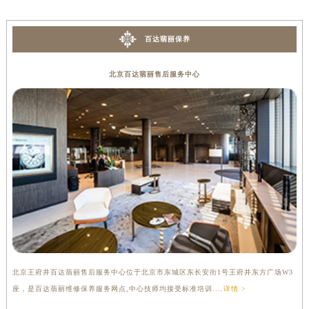
广西壮族自治区河池市金城江区金城江街道朝阳路百达翡丽售后服务中心（需提前预约）
广西壮族自治区贺州市八步区城东街道灵峰南路百达翡丽售后服务中心（需提前预约）
百达翡丽保养
广西壮族自治区来宾市兴宾区桂中大道百达翡丽售后服务中心（需提前预约）
广西壮族自治区柳州市城中区中山中路百达翡丽售后服务中心（需提前预约）
北京百达翡丽售后服务中心
广西壮族自治区钦州市钦南区金海湾东大街百达翡丽售后服务中心（需提前预约）
广西壮族自治区梧州市万秀区龙湖镇高旺路百达翡丽售后服务中心（需提前预约）
广西壮族自治区玉林市玉州区金玉路百达翡丽售后服务中心（需提前预约）
海南省儋州市儋州市那大镇兰洋北路百达翡丽售后服务中心（需提前预约）
海南省东方市八所镇解放西路百达翡丽售后服务中心（需提前预约）
海南省琼海市嘉积镇东风路百达翡丽售后服务中心（需提前预约）
海南省三沙市西沙区西沙群岛永兴岛北京路百达翡丽售后服务中心（需提前预约）
海南省三亚市吉阳区迎宾路百达翡丽售后服务中心（需提前预约）
海南省万宁市万城镇解放路百达翡丽售后服务中心（需提前预约）
海南省文昌市文城镇教育东路百达翡丽售后服务中心（需提前预约）
北京王府井百达翡丽售后服务中心位于北京市东城区东长安街1号王府井东方广场W3
上
海南省五指山市通什镇三月三大道百达翡丽售后服务中心（需提前预约）
座，是百达翡丽维修保养服务网点,中心技师均接受标准培训....
详情 >
修
香港特别行政区尖沙咀区油尖旺区广东道百达翡丽售后服务中心（需提前预约）