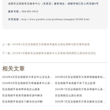
成都百达翡丽售后服务中心
（东原店）服务地址：成都市锦江区人民东路6号
广东省梅州市梅江区金燕大道百达翡丽售后服务中心（需提前预约）
广东省清远市清城区湖西路百达翡丽售后服务中心（需提前预约）
服务专线：
400-805-0910
广东省汕头市龙湖区长平路百达翡丽售后服务中心（需提前预约）
本页链接：
http://www.patekfw.com/problems/shanghai/34268.html
广东省汕尾市城区香洲街道园林社区翠园街百达翡丽售后服务中心（需提前预约）
广东省韶关市武江区芙蓉新区与老城中心交汇处百达翡丽售后服务中心（需提前预约）
广东省深圳市罗湖区深南东路5001号华润大厦17层1701室百达翡丽售后服务中心（需提前预约）
上一篇:
2026年5月百达翡丽官方维修保养服务点地址调整与新开最终速览
广东省阳江市江城区东风一路百达翡丽售后服务中心（需提前预约）
广东省云浮市云城区金山路百达翡丽售后服务中心（需提前预约）
下一篇:
2026年5月最新百达翡丽售后服务中心全指南|用纯粹匠心留住时光记忆
广东省湛江市赤坎区观海北路百达翡丽售后服务中心（需提前预约）
广东省肇庆市端州区信安大道与砚都大道交汇处百达翡丽售后服务中心（需提前预约）
相关文章
广西壮族自治区百色市右江区中山二路百达翡丽售后服务中心（需提前预约）
2026年8月百达翡丽官方售后中心迁址及新增网点补充快速参考
2026年8月百达翡丽官方保养维修服务站点迁移及新设总览详细说明文件定稿
广西壮族自治区北海市海城区北京路百达翡丽售后服务中心（需提前预约）
2026年8月百达翡丽官方维修服务中心保养点搬迁及新设补充详情文件正式定稿
百达翡丽手表表蒙子坏了怎么处理
广西壮族自治区崇左市江州区石景林街道友谊大道与丽川路交汇处百达翡丽售后服务中心（需提前预约）
百达翡丽手表表带掉色怎么修复
2026年7月百达翡丽官方售后维修中心及保养中心迁址新增全记录
广西壮族自治区防城港市港口区金花茶大道百达翡丽售后服务中心（需提前预约）
百达翡丽手表表壳破裂应该咋解决
百达翡丽怎么拔出表冠
广西壮族自治区贵港市港北区港城街道布山大道与仙衣路交叉口百达翡丽售后服务中心（需提前预约）
百达翡丽手表进灰了解决办法详解
2026年7月百达翡丽官方售后服务点迁移与新设最终确认公告
广西壮族自治区桂林市秀峰区红岭路百达翡丽售后服务中心（需提前预约）