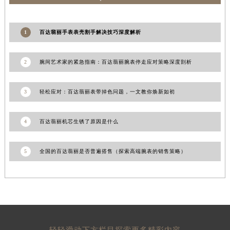
甘肃省合作市人民街百达翡丽售后服务中心（需提前预约）
甘肃省嘉峪关市雄关区新华中路百达翡丽售后服务中心（需提前预约）
1
百达翡丽手表表壳割手解决技巧深度解析
甘肃省金昌市金川区北京路百达翡丽售后服务中心（需提前预约）
甘肃省酒泉市肃州区西大街百达翡丽售后服务中心（需提前预约）
2
腕间艺术家的紧急指南：百达翡丽腕表停走应对策略深度剖析
甘肃省临夏市城南街道团结路百达翡丽售后服务中心（需提前预约）
甘肃省陇南市武都区人民路百达翡丽售后服务中心（需提前预约）
3
轻松应对：百达翡丽表带掉色问题，一文教你焕新如初
甘肃省平凉市崆峒区西大街百达翡丽售后服务中心（需提前预约）
甘肃省庆阳市西峰区南大街百达翡丽售后服务中心（需提前预约）
4
百达翡丽机芯生锈了原因是什么
甘肃省天水市秦州区民主路百达翡丽售后服务中心（需提前预约）
甘肃省武威市凉州区迎宾路百达翡丽售后服务中心（需提前预约）
5
全国的百达翡丽是否普遍搭售（探索高端腕表的销售策略）
甘肃省张掖市甘州区民乐北路百达翡丽售后服务中心（需提前预约）
宁夏回族自治区固原市原州区文化街百达翡丽售后服务中心（需提前预约）
宁夏回族自治区石嘴山市大武口区贺兰山路百达翡丽售后服务中心（需提前预约）
宁夏回族自治区吴忠市利通区开元大道百达翡丽售后服务中心（需提前预约）
宁夏回族自治区银川市兴庆区新华东路97号新百中心C馆一层C1-18号商铺百达翡丽售后服务中心（需提前预约）
宁夏回族自治区中卫市沙坡头区鼓楼东街百达翡丽售后服务中心（需提前预约）
轻轻滑动下方栏目探索更多精彩内容