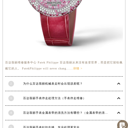
河南省信阳市浉河区东方红大道百达翡丽售后服务中心（需提前预约）
河南省许昌市魏都区建安大道与八龙路交叉口百达翡丽售后服务中心（需提前预约）
河南省郑州市二七区民主路10号华润大厦29层2905室百达翡丽售后服务中心（需提前预约）
河南省周口市川汇区七一路百达翡丽售后服务中心（需提前预约）
河南省驻马店市驿城区乐山大道与置地大道交叉口百达翡丽售后服务中心（需提前预约）
湖北省鄂州市鄂城区文星大道百达翡丽售后服务中心（需提前预约）
湖北省黄冈市黄州区赤壁大道百达翡丽售后服务中心（需提前预约）
湖北省黄石市黄石港区武汉路百达翡丽售后服务中心（需提前预约）
百达翡丽维修服务中心 Patek Philippe 百达翡丽从来没有改变世界，而是把它留给佩
戴它的人。 PatekPhilippe will never chang......
详情 >
湖北省荆门市东宝中天街步行街百达翡丽售后服务中心（需提前预约）
湖北省荆州市荆州区荆中路百达翡丽售后服务中心（需提前预约）
2
为什么百达翡丽机械表走时会出现误差呢？
湖北省十堰市茅箭区人民北路百达翡丽售后服务中心（需提前预约）
湖北省随州市曾都区青年路百达翡丽售后服务中心（需提前预约）
3
百达翡丽手表停走处理方法（手表停走维修）
湖北省咸宁市咸安区长安大道百达翡丽售后服务中心（需提前预约）
湖北省襄阳市樊城区长虹路与人民路交叉口百达翡丽售后服务中心（需提前预约）
4
百达翡丽手表金属表带的清洗方法有哪些？（金属表带的清洗）
湖北省孝感市孝南区复兴大道百达翡丽售后服务中心（需提前预约）

湖北省宜昌市西陵区夷陵大道与港窑路百达翡丽售后服务中心（需提前预约）
5
百达翡丽手表针扣生锈，专业处理更安全