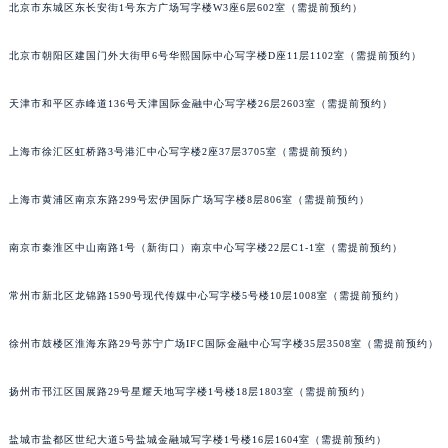
北京市东城区东长安街1号东方广场写字楼W3座6层602室（需提前预约）
福州市鼓楼区五四路128-1号恒力城写字楼15层03室（需提前预约）
成都市锦江区人民东路6号SAC东原中心写字楼24层2406B室（需提前预约）
北京市朝阳区建国门外大街甲6号华熙国际中心写字楼D座11层1102室（需提前预约）
重庆市江北区观音桥步行街2号融恒时代广场写字楼9层902室（需提前预约）
长沙市芙蓉区定王台街道建湘路393号世茂环球金融中心写字楼（芙蓉广场）10层13室（需提前预约）
天津市和平区赤峰道136号天津国际金融中心写字楼26层2603室（需提前预约）
郑州市二七区铭功路10号华润大厦写字楼29层2905室（需提前预约）
上海市徐汇区虹桥路3号港汇中心写字楼2座37层3705室（需提前预约）
太原市迎泽区解放路15号亨得利名表服务中心（品牌授权店）3层整层（需提前预约）
沈阳市沈河区中街路137号亨得利名表服务中心（品牌授权店）1层整层（需提前预约）
上海市黄浦区南京东路299号宏伊国际广场写字楼8层806室（需提前预约）
沈阳市沈河区中街路83号亨得利名表服务中心（品牌授权店）1层整层（需提前预约）
乌鲁木齐市天山区红山路26号时代广场（CCMALL）C座17层17-B（需提前预约）
南京市秦淮区中山南路1号（新街口）南京中心写字楼22层C1-1室（需提前预约）
温州市鹿城区锦绣路1067号置信广场10层1015室（需提前预约）
常州市新北区龙锦路1590号现代传媒中心写字楼5号楼10层1008室（需提前预约）
哈尔滨市道里区友谊西路600号富力中心T2座写字楼29层03室（需提前预约）
大连市中山区人民路15号国际金融大厦7层G室（需提前预约）
徐州市鼓楼区淮海东路29号苏宁广场IFC国际金融中心写字楼35层3508室（需提前预约）
佛山市禅城区季华五路57号万科金融中心C座12层1205室（需提前预约）
东莞市东城街道鸿福东路1号民盈国贸中心T1写字楼9层907室（需提前预约）
扬州市邗江区国展路29号星耀天地写字楼1号楼18层1803室（需提前预约）
无锡市梁溪区人民中路139号恒隆广场写字楼1座11层1104室（需提前预约）
南通市崇川区工农路57号圆融广场写字楼16层1603室（需提前预约）
盐城市盐都区世纪大道5号盐城金融城写字楼1号楼16层1604室（需提前预约）