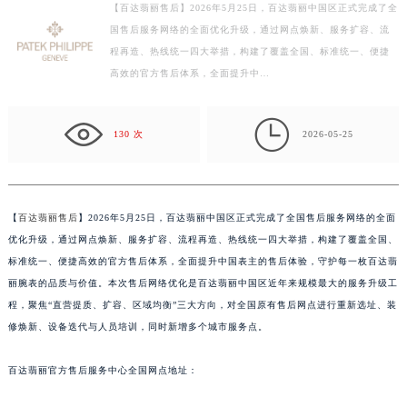
【百达翡丽售后】2026年5月25日，百达翡丽中国区正式完成了全
徐州市鼓楼区淮海东路29号苏宁广场IFC国际金融中心写字楼35层3508室（需提前预约）
国售后服务网络的全面优化升级，通过网点焕新、服务扩容、流
扬州市邗江区国展路29号星耀天地写字楼1号楼18层1803室（需提前预约）
程再造、热线统一四大举措，构建了覆盖全国、标准统一、便捷
盐城市盐都区世纪大道5号盐城金融城写字楼1号楼16层1604室（需提前预约）
高效的官方售后体系，全面提升中…
泰州市海陵区永定东路399号置地商务中心东塔写字楼（华润万象城）17层1706室（需提前预约）
宁波市江北区大闸南路500号来福士广场办公楼20层2009室（需提前预约）

130 次
2026-05-25
杭州市上城区钱江路1366号华润大厦写字楼A座5层503-5室（需提前预约）
金华市金东区东市南街777号金华万达广场写字楼4号楼22层2209室（需提前预约）
绍兴市越城区胜利东路379号世茂天际中心写字楼8层805室（需提前预约）
【
百达翡丽售后
】2026年5月25日，百达翡丽中国区正式完成了全国售后服务网络的全面
嘉兴市南湖区广益路705号嘉兴世界贸易中心写字楼A座13层1304室（需提前预约）
优化升级，通过网点焕新、服务扩容、流程再造、热线统一四大举措，构建了覆盖全国、
南昌市红谷滩新区红谷中大道998号绿地双子塔（中央广场）A1座办公楼14层07室（需提前预约）
标准统一、便捷高效的官方售后体系，全面提升中国表主的售后体验，守护每一枚百达翡
济南市历下区经十路11111号华润中心写字楼（万象城）15层1508室（需提前预约）
丽腕表的品质与价值。本次售后网络优化是百达翡丽中国区近年来规模最大的服务升级工
广州市天河区天河路230号万菱汇国际中心写字楼A塔7层704室（需提前预约）
程，聚焦“直营提质、扩容、区域均衡”三大方向，对全国原有售后网点进行重新选址、装
广州市越秀区环市东路371-375号世界贸易中心大厦南塔写字楼15层07室（需提前预约）
修焕新、设备迭代与人员培训，同时新增多个城市服务点。
深圳市罗湖区深南东路5001号华润大厦写字楼17层1701室（需提前预约）
百达翡丽官方售后服务中心全国网点地址：
惠州市惠城区江北文昌一路7号华贸大厦写字楼1座30层05室（需提前预约）
厦门市思明区湖滨东路95号华润大厦写字楼B座11层1104室（需提前预约）