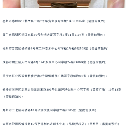
吉林省辽源市龙山区人民大街百达翡丽售后服务中心（需提前预约）
吉林省梅河口市新华街道梅河大街百达翡丽售后服务中心（需提前预约）
惠州市惠城区江北文昌一路7号华贸大厦写字楼1座30层05室（需提前预约）
吉林省四平市铁东区紫气大路与南九经街交汇处百达翡丽售后服务中心（需提前预约）
吉林省松原市宁江区五环大街百达翡丽售后服务中心（需提前预约）
厦门市思明区湖滨东路95号华润大厦写字楼B座11层1104室（需提前预约）
吉林省通化市东昌区环通乡江南大街百达翡丽售后服务中心（需提前预约）
吉林省延边市延吉市解放路百达翡丽售后服务中心（需提前预约）
福州市晋安区横屿路9号东二环泰禾中心写字楼2号楼5层509室（需提前预约）
辽宁省鞍山市铁东区站前街百达翡丽售后服务中心（需提前预约）
辽宁省本溪市平山区胜利路百达翡丽售后服务中心（需提前预约）
成都市锦江区人民东路6号SAC东原中心写字楼24层2406B室（需提前预约）
辽宁省朝阳市双塔区新华路百达翡丽售后服务中心（需提前预约）
重庆市江北区观音桥步行街2号融恒时代广场写字楼9层902室（需提前预约）
辽宁省丹东市振兴区七经街百达翡丽售后服务中心（需提前预约）
辽宁省抚顺市新抚区东一路百达翡丽售后服务中心（需提前预约）
长沙市芙蓉区定王台街道建湘路393号世茂环球金融中心写字楼（芙蓉广场）10层13室
辽宁省阜新市海州区解放大街百达翡丽售后服务中心（需提前预约）
（需提前预约）
辽宁省葫芦岛市连山区中央路百达翡丽售后服务中心（需提前预约）
辽宁省锦州市古塔区中央大街百达翡丽售后服务中心（需提前预约）
郑州市二七区铭功路10号华润大厦写字楼29层2905室（需提前预约）
辽宁省辽阳市白塔区新运大街百达翡丽售后服务中心（需提前预约）
太原市迎泽区解放路15号亨得利名表服务中心（品牌授权店）3层整层（需提前预约）
辽宁省盘锦市兴隆台区石油大街百达翡丽售后服务中心（需提前预约）