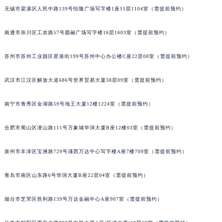
无锡市梁溪区人民中路139号恒隆广场写字楼1座11层1104室（需提前预约）
内蒙古自治区锡林郭勒盟市锡林浩特市光明街与额尔敦路交叉口百达翡丽售后服务中心（需提前预约）
内蒙古自治区兴安盟市乌兰浩特市兴安大街百达翡丽售后服务中心（需提前预约）
南通市崇川区工农路57号圆融广场写字楼16层1603室（需提前预约）
山西省大同市平城区迎宾街百达翡丽售后服务中心（需提前预约）
山西省晋城市城区黄华街百达翡丽售后服务中心（需提前预约）
苏州市苏州工业园区星港街199号苏州中心办公楼C座22层08室（需提前预约）
山西省晋中市榆次区顺城街百达翡丽售后服务中心（需提前预约）
山西省临汾市尧都区解放路百达翡丽售后服务中心（需提前预约）
武汉市江汉区解放大道686号世界贸易大厦38层09室（需提前预约）
山西省吕梁市离石区永宁中路与建设街交叉口百达翡丽售后服务中心（需提前预约）
南宁市青秀区金湖路59号地王大厦12楼1224室（需提前预约）
山西省朔州市朔城区怡西路与鄯阳西街交汇处百达翡丽售后服务中心（需提前预约）
山西省忻州市忻府区和平东街与七一南路交叉口百达翡丽售后服务中心（需提前预约）
合肥市蜀山区潜山路111号万象城华润大厦B座12楼03室（需提前预约）
山西省阳泉市郊区平阳东街与新城大道交叉口百达翡丽售后服务中心（需提前预约）
山西省运城市盐湖区河东街百达翡丽售后服务中心（需提前预约）
泉州市丰泽区宝洲路729号浦西万达中心写字楼A座7楼709室（需提前预约）
山西省长治市潞州区英雄中路百达翡丽售后服务中心（需提前预约）
青岛市南区山东路6号华润大厦B座22层04室（需提前预约）
山西省太原市迎泽区迎泽街道解放路15号亨得利名表维修授权店3楼百达翡丽售后服务中心（需提前预约）
天津市和平区赤峰道136号天津国际金融中心26层2603室百达翡丽售后服务中心（需提前预约）
烟台市芝罘区胜利路139号万达金融中心A座907室（需提前预约）
安徽省安庆市迎江区人民路百达翡丽售后服务中心（需提前预约）
安徽省蚌埠市蚌山区淮河路百达翡丽售后服务中心（需提前预约）