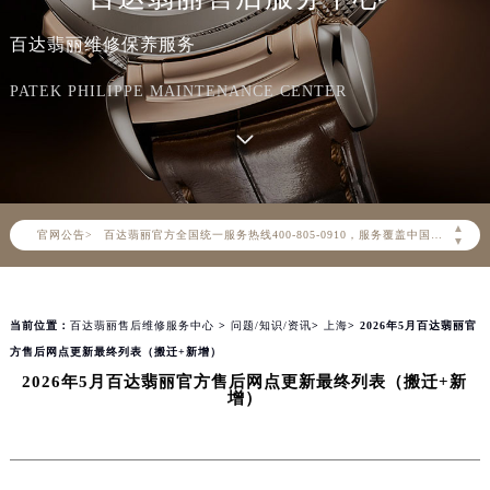
百达翡丽维修保养服务
PATEK PHILIPPE MAINTENANCE CENTER
2026年8月百达翡丽中国区售后服务网络优化升级公告
2026年8月百达翡丽全国官方售后客户服务热线：400-805-0910
▲
官网公告>
百达翡丽官方全国统一服务热线400-805-0910，服务覆盖中国大陆、香港、澳门、台湾全部区域（非大陆需加拨“+86”）
▼
2026年8月百达翡丽售后服务中心最新网点地址：
北京市朝阳区建国门外大街甲6号华熙国际中心写字楼D座11层1102室（北京总部）（需提前预约）
当前位置：
百达翡丽售后维修服务中心
>
问题/知识/资讯
>
上海
> 2026年5月百达翡丽官
北京市东城区东长安街1号东方广场写字楼W3座6层602室（需提前预约）
方售后网点更新最终列表（搬迁+新增）
天津市和平区赤峰道136号天津国际金融中心写字楼26层2603室（需提前预约）
2026年5月百达翡丽官方售后网点更新最终列表（搬迁+新
上海市徐汇区虹桥路3号港汇中心写字楼2座37层3705室（需提前预约）
增）
上海市黄浦区南京东路299号宏伊国际广场写字楼8层806室（需提前预约）
南京市秦淮区中山南路1号（新街口）南京中心写字楼22层C1-1室（需提前预约）
常州市新北区龙锦路1590号现代传媒中心写字楼5号楼10层1008室（需提前预约）