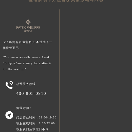
青海省果洛藏族自治州玛沁县团结路百达翡丽售后服务中心（需提前预约）
青海省海北藏族自治州海晏县将军路百达翡丽售后服务中心（需提前预约）
青海省海东市乐都区滨河路百达翡丽售后服务中心（需提前预约）
青海省海南藏族自治州共和县青海湖大街百达翡丽售后服务中心（需提前预约）
青海省海西蒙古族藏族自治州德令哈市柴达木路百达翡丽售后服务中心（需提前预约）
没人能拥有百达翡丽,只不过为下一
青海省黄南藏族自治州同仁市德合隆路百达翡丽售后服务中心（需提前预约）
代保管而已
青海省西宁市城西区海湖新区西关大道百达翡丽售后服务中心（需提前预约）
(You never actually own a Patek
Philippe.You merely look after it
青海省玉树藏族自治州结古镇胜利路百达翡丽售后服务中心（需提前预约）
for the next ...”
陕西省安康市汉滨区金州路百达翡丽售后服务中心（需提前预约）
陕西省宝鸡市渭滨区经二路百达翡丽售后服务中心（需提前预约）

总部服务热线
陕西省汉中市汉台区北大街百达翡丽售后服务中心（需提前预约）
400-805-0910
陕西省商洛市商州区州城街百达翡丽售后服务中心（需提前预约）
陕西省铜川市王益区红旗街百达翡丽售后服务中心（需提前预约）
营业时间：

陕西省渭南市临渭区东风大街百达翡丽售后服务中心（需提前预约）
门店营业时间：09:00-19:30
陕西省咸阳市秦都区沣西新城统一西路与白马河路交汇处百达翡丽售后服务中心（需提前预约）
客服在线时间：8:00-22:00
客服及门店节假日不休
陕西省延安市宝塔区中心街百达翡丽售后服务中心（需提前预约）