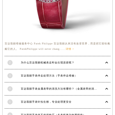
安徽省蚌埠市蚌山区淮河路百达翡丽售后服务中心（需提前预约）
安徽省亳州市谯城区魏武大道百达翡丽售后服务中心（需提前预约）
安徽省池州市贵池区长江路百达翡丽售后服务中心（需提前预约）
安徽省滁州市琅琊区南谯北路百达翡丽售后服务中心（需提前预约）
安徽省阜阳市颍州区颍州北路百达翡丽售后服务中心（需提前预约）
安徽省淮北市相山区淮海路百达翡丽售后服务中心（需提前预约）
百达翡丽维修服务中心 Patek Philippe 百达翡丽从来没有改变世界，而是把它留给佩
安徽省淮南市田家庵区国庆中路百达翡丽售后服务中心（需提前预约）
戴它的人。 PatekPhilippe will never chang......
详情 >
安徽省黄山市屯溪区黄山西路百达翡丽售后服务中心（需提前预约）
安徽省六安市金安区解放中路百达翡丽售后服务中心（需提前预约）
2
为什么百达翡丽机械表走时会出现误差呢？
安徽省马鞍山市雨山区湖南西路百达翡丽售后服务中心（需提前预约）
安徽省宿州市埇桥区人民中路百达翡丽售后服务中心（需提前预约）
3
百达翡丽手表停走处理方法（手表停走维修）
安徽省铜陵市铜官区石城大道百达翡丽售后服务中心（需提前预约）
4
百达翡丽手表金属表带的清洗方法有哪些？（金属表带的清洗）
安徽省芜湖市镜湖区中山路步行街百达翡丽售后服务中心（需提前预约）
安徽省宣城市宣州区叠嶂西路百达翡丽售后服务中心（需提前预约）
5
百达翡丽手表针扣生锈，专业处理更安全
福建省龙岩市新罗区九一南路百达翡丽售后服务中心（需提前预约）
福建省南平市建阳区人民西路百达翡丽售后服务中心（需提前预约）