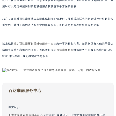
此外，在日常佩戴过程中，注意避免腕表受到撞击或刮擦，可以有效减少划痕的产生。佩
南通市崇川区工农路57号圆融广场写字楼16层1603室（需提前预约）
戴时可以考虑佩戴防刮护套或使用柔软的皮革手套保护腕表。
苏州市苏州工业园区星港街199号苏州中心办公楼C座22层08室（需提前预约）
武汉市江汉区解放大道686号世界贸易大厦38层09室（需提前预约）
总之，在面对百达翡丽腕表表蒙出现划痕的情况时，及时采取适当的措施进行处理是非常
重要的。通过正确的清洁和专业的修复服务，可以让您的腕表恢复原有的光彩。
南宁市青秀区金湖路59号地王大厦12楼1224室（需提前预约）
合肥市蜀山区潜山路111号万象城华润大厦B座12楼03室（需提前预约）
泉州市丰泽区宝洲路729号浦西万达中心写字楼A座7楼709室（需提前预约）
以上就是
深圳百达翡丽售后维修服务中心
为您分享的精彩内容。如果您还有其他关于百达
青岛市南区山东路6号华润大厦B座22层04室（需提前预约）
翡丽手表维护和保养的问题，可以拨打深圳
百达翡丽售后
维修服务中心服务热线400-609-
烟台市芝罘区胜利路139号万达金融中心A座907室（需提前预约）
9509进行咨询，我们将竭诚为您服务。
长春市朝阳区西安大路727号中银大厦A座(旺进大厦)18层09室（需提前预约）
贵阳市南明区都司高架桥路33号亨特国际金融中心14楼14D（需提前预约）
昆明市盘龙区北京路928号同德昆明广场写字楼10层06室（需提前预约）
石家庄市长安区中山东路39号勒泰中心写字楼B座13层07室（需提前预约）
百达翡丽服务中心
西安市碑林区南关正街88号华侨城长安国际中心E座6楼10室（需提前预约）
海口市龙华区金贸东路5号海口华润大厦B座17层1707室（需提前预约）
唐山市路南区新华东道100号万达广场写字楼A座10层1002室（需提前预约）
本文tag：
台州市椒江区东海大道1800号腾达中心东1幢20楼2002室（需提前预约）