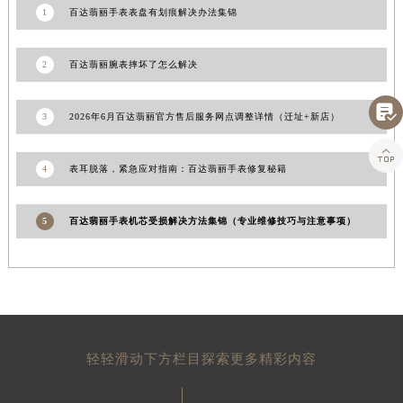
江西省吉安市吉州区井冈山大道百达翡丽售后服务中心（需提前预约）
1
百达翡丽手表表盘有划痕解决办法集锦
江西省景德镇市珠山区珠山中路百达翡丽售后服务中心（需提前预约）
江西省九江市浔阳区浔阳路百达翡丽售后服务中心（需提前预约）
2
百达翡丽腕表摔坏了怎么解决
江西省南昌市红谷滩新区红谷中大道998号绿地双子塔（中央广场）A1座办公楼14层1407室百达翡丽售后服务中心（需提前预约）

江西省萍乡市安源区萍安北大道与康庄路交叉口百达翡丽售后服务中心（需提前预约）
3
2026年6月百达翡丽官方售后服务网点调整详情（迁址+新店）
江西省上饶市信州区滨江西路百达翡丽售后服务中心（需提前预约）

江西省新余市渝水区北湖西路百达翡丽售后服务中心（需提前预约）
4
表耳脱落，紧急应对指南：百达翡丽手表修复秘籍
江西省宜春市袁州区中山中路百达翡丽售后服务中心（需提前预约）
江西省鹰潭市月湖区胜利东路百达翡丽售后服务中心（需提前预约）
5
百达翡丽手表机芯受损解决方法集锦（专业维修技巧与注意事项）
山东省德州市德城区东风中路百达翡丽售后服务中心（需提前预约）
山东省东营市东营区济南路百达翡丽售后服务中心（需提前预约）
山东省济南市历下区经十路11111号华润中心写字楼（万象城）15层1508室百达翡丽售后服务中心（需提前预约）
山东省济宁市任城区太白楼路百达翡丽售后服务中心（需提前预约）
山东省莱芜市文化南路8号银座商城名表维修一楼名表维修百达翡丽售后服务中心（需提前预约）
轻轻滑动下方栏目探索更多精彩内容
山东省临沂市兰山区解放路百达翡丽售后服务中心（需提前预约）
山东省日照市东港区烟台路百达翡丽售后服务中心（需提前预约）