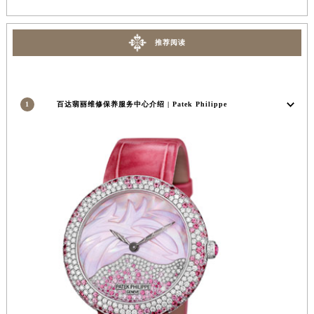
内蒙古自治区乌兰察布市集宁区恩和大街百达翡丽售后服务中心（需提前预约）
内蒙古自治区锡林郭勒盟市锡林浩特市光明街与额尔敦路交叉口百达翡丽售后服务中心（需提前预约）
推荐阅读
内蒙古自治区兴安盟市乌兰浩特市兴安大街百达翡丽售后服务中心（需提前预约）
山西省大同市平城区迎宾街百达翡丽售后服务中心（需提前预约）
山西省晋城市城区黄华街百达翡丽售后服务中心（需提前预约）
1
百达翡丽维修保养服务中心介绍 | Patek Philippe
山西省晋中市榆次区顺城街百达翡丽售后服务中心（需提前预约）
山西省临汾市尧都区解放路百达翡丽售后服务中心（需提前预约）
山西省吕梁市离石区永宁中路与建设街交叉口百达翡丽售后服务中心（需提前预约）
山西省朔州市朔城区怡西路与鄯阳西街交汇处百达翡丽售后服务中心（需提前预约）
山西省忻州市忻府区和平东街与七一南路交叉口百达翡丽售后服务中心（需提前预约）
山西省阳泉市郊区平阳东街与新城大道交叉口百达翡丽售后服务中心（需提前预约）
山西省运城市盐湖区河东街百达翡丽售后服务中心（需提前预约）
山西省长治市潞州区英雄中路百达翡丽售后服务中心（需提前预约）
山西省太原市迎泽区迎泽街道解放路15号亨得利名表维修授权店3楼百达翡丽售后服务中心（需提前预约）
天津市和平区赤峰道136号天津国际金融中心26层2603室百达翡丽售后服务中心（需提前预约）
安徽省安庆市迎江区人民路百达翡丽售后服务中心（需提前预约）