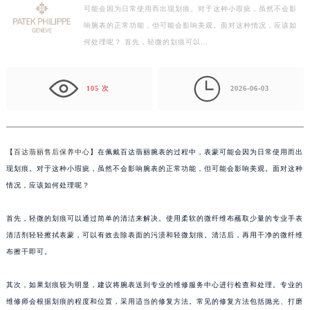
可能会因为日常使用而出现划痕。对于这种小瑕疵，虽然不会影
常州市新北区龙锦路1590号现代传媒中心写字楼5号楼10层1008室（需提前预约）
响腕表的正常功能，但可能会影响美观。面对这种情况，应该如
徐州市鼓楼区淮海东路29号苏宁广场IFC国际金融中心写字楼35层3508室（需提前预约）
何处理呢？ 首先，轻微的划痕可以…
扬州市邗江区国展路29号星耀天地写字楼1号楼18层1803室（需提前预约）
盐城市盐都区世纪大道5号盐城金融城写字楼1号楼16层1604室（需提前预约）

泰州市海陵区永定东路399号置地商务中心东塔写字楼（华润万象城）17层1706室（需提前预约）
105 次
2026-06-03
宁波市江北区大闸南路500号来福士广场办公楼20层2009室（需提前预约）
杭州市上城区钱江路1366号华润大厦写字楼A座5层503-5室（需提前预约）
金华市金东区东市南街777号金华万达广场写字楼4号楼22层2209室（需提前预约）
【
百达翡丽售后保养中心
】在佩戴百达翡丽腕表的过程中，表蒙可能会因为日常使用而出
绍兴市越城区胜利东路379号世茂天际中心写字楼8层805室（需提前预约）
现划痕。对于这种小瑕疵，虽然不会影响腕表的正常功能，但可能会影响美观。面对这种
嘉兴市南湖区广益路705号嘉兴世界贸易中心写字楼A座13层1304室（需提前预约）
情况，应该如何处理呢？
南昌市红谷滩新区红谷中大道998号绿地双子塔（中央广场）A1座办公楼14层07室（需提前预约）
首先，轻微的划痕可以通过简单的清洁来解决。使用柔软的微纤维布蘸取少量的专业手表
济南市历下区经十路11111号华润中心写字楼（万象城）15层1508室（需提前预约）
清洁剂轻轻擦拭表蒙，可以有效去除表面的污渍和轻微划痕。清洁后，再用干净的微纤维
广州市天河区天河路230号万菱汇国际中心写字楼A塔7层704室（需提前预约）
布擦干即可。
广州市越秀区环市东路371-375号世界贸易中心大厦南塔写字楼15层07室（需提前预约）
深圳市罗湖区深南东路5001号华润大厦写字楼17层1701室（需提前预约）
其次，如果划痕较为明显，建议将腕表送到专业的维修服务中心进行检查和处理。专业的
惠州市惠城区江北文昌一路7号华贸大厦写字楼1座30层05室（需提前预约）
维修师会根据划痕的程度和位置，采用适当的修复方法。常见的修复方法包括抛光、打磨