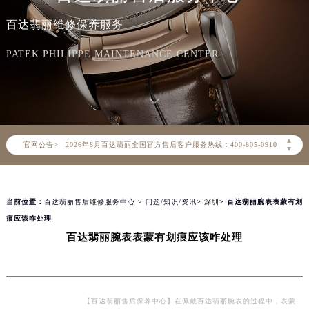
百达翡丽维修保养服务
PATEK PHILIPPE MAINTENANCE CENTER
2026年8月百达翡丽中国区售后服务网络优化升级公告
▲
官网公告>
2026年8月百达翡丽全国官方售后客户服务热线：400-805-0910
▼
百达翡丽官方全国统一服务热线400-805-0910，服务覆盖中国大陆、香港、澳门、台湾全部区域（非大陆需加拨“+86”）
2026年8月百达翡丽售后服务中心最新网点地址：
当前位置：
百达翡丽售后维修服务中心
>
问题/知识/资讯
>
深圳
> 百达翡丽腕表表蒙有划
北京市朝阳区建国门外大街甲6号华熙国际中心写字楼D座11层1102室（北京总部）（需提前预约）
痕应该咋处理
北京市东城区东长安街1号东方广场写字楼W3座6层602室（需提前预约）
百达翡丽腕表表蒙有划痕应该咋处理
天津市和平区赤峰道136号天津国际金融中心写字楼26层2603室（需提前预约）
上海市徐汇区虹桥路3号港汇中心写字楼2座37层3705室（需提前预约）
上海市黄浦区南京东路299号宏伊国际广场写字楼8层806室（需提前预约）
南京市秦淮区中山南路1号（新街口）南京中心写字楼22层C1-1室（需提前预约）
【百达翡丽售后保养中心】在佩戴百达翡丽腕表的过程中，表蒙