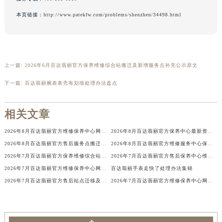
服务专线：
400-805-0910
吉林省吉林市船营区河南街百达翡丽售后服务中心（需提前预约）
本页链接：
http://www.patekfw.com/problems/shenzhen/34498.html
吉林省辽源市龙山区人民大街百达翡丽售后服务中心（需提前预约）
吉林省梅河口市新华街道梅河大街百达翡丽售后服务中心（需提前预约）
吉林省四平市铁东区紫气大路与南九经街交汇处百达翡丽售后服务中心（需提前预约）
吉林省松原市宁江区五环大街百达翡丽售后服务中心（需提前预约）
上一篇:
2026年6月百达翡丽官方保养维修综合站搬迁及新增服务点补充公示原文
吉林省通化市东昌区环通乡江南大街百达翡丽售后服务中心（需提前预约）
下一篇:
百达翡丽腕表表壳有划痕处理办法盘点
吉林省延边市延吉市解放路百达翡丽售后服务中心（需提前预约）
辽宁省鞍山市铁东区站前街百达翡丽售后服务中心（需提前预约）
相关文章
辽宁省本溪市平山区胜利路百达翡丽售后服务中心（需提前预约）
2026年8月百达翡丽官方维修保养中心网点变动及新增补充最终速查
2026年8月百达翡丽官方保养中心最新资讯：网点迁址与维修点新增详情
辽宁省朝阳市双塔区新华路百达翡丽售后服务中心（需提前预约）
2026年8月百达翡丽官方售后服务点搬迁及新开最终补充一览
2026年8月百达翡丽官方维修服务中心保养点地址变更及新开补充店文件内容
辽宁省丹东市振兴区七经街百达翡丽售后服务中心（需提前预约）
2026年7月百达翡丽官方保养维修综合站搬迁及新增服务点补充最终公示定稿
2026年7月百达翡丽官方售后保养中心维修服务点迁址开业快讯文本内容公示
辽宁省抚顺市新抚区东一路百达翡丽售后服务中心（需提前预约）
2026年7月百达翡丽官方维修保养中心网点最终变动及新增速查终稿
百达翡丽手表走快了处理办法集锦
辽宁省阜新市海州区解放大街百达翡丽售后服务中心（需提前预约）
2026年7月百达翡丽官方售后站点迁移及新开最终补充速览
2026年7月百达翡丽官方维修保养中心网点变动及新增信息补充速查文本
辽宁省葫芦岛市连山区中央路百达翡丽售后服务中心（需提前预约）
辽宁省锦州市古塔区中央大街百达翡丽售后服务中心（需提前预约）
辽宁省辽阳市白塔区新运大街百达翡丽售后服务中心（需提前预约）