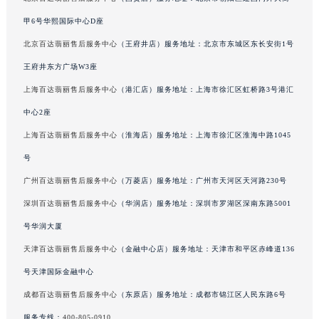
北京百达翡丽售后服务中心
（国贸店）服务地址：北京市朝阳区建国门外大街
内蒙古自治区呼和浩特市玉泉区大学西街70号华润万象城写字楼（鄂尔多斯大厦）23层2326室（需提前预约）
甲6号华熙国际中心D座
甘肃省兰州市七里河区西津西路16号兰州中心写字楼21层2102室（需提前预约）
北京百达翡丽售后服务中心
（王府井店）服务地址：北京市东城区东长安街1号
重庆市解放碑渝中区民权路28号英利国际金融中心写字楼20层01室（需提前预约）
王府井东方广场W3座
黑龙江省大庆市萨尔图区会战大街百达翡丽售后服务中心（需提前预约）
黑龙江省鹤岗市向阳区红军路百达翡丽售后服务中心（需提前预约）
上海百达翡丽售后服务中心
（港汇店）服务地址：上海市徐汇区虹桥路3号港汇
黑龙江省黑河市爱辉区中央街百达翡丽售后服务中心（需提前预约）
中心2座
黑龙江省鸡西市鸡冠区红军路百达翡丽售后服务中心（需提前预约）
上海百达翡丽售后服务中心
（淮海店）服务地址：上海市徐汇区淮海中路1045
黑龙江省佳木斯市向阳区长安路百达翡丽售后服务中心（需提前预约）
号
黑龙江省牡丹江市东安区太平路百达翡丽售后服务中心（需提前预约）
广州百达翡丽售后服务中心
（万菱店）服务地址：广州市天河区天河路230号
黑龙江省七台河市桃山区大同街百达翡丽售后服务中心（需提前预约）
深圳百达翡丽售后服务中心
（华润店）服务地址：深圳市罗湖区深南东路5001
黑龙江省齐齐哈尔市龙沙区龙华路百达翡丽售后服务中心（需提前预约）
号华润大厦
黑龙江省双鸭山市尖山区新兴大街百达翡丽售后服务中心（需提前预约）
黑龙江省绥化市北林区新华街与康庄路交叉口百达翡丽售后服务中心（需提前预约）
天津百达翡丽售后服务中心
（金融中心店）服务地址：天津市和平区赤峰道136
黑龙江省伊春市伊美区通河路百达翡丽售后服务中心（需提前预约）
号天津国际金融中心
吉林省白城市洮北区明仁南街百达翡丽售后服务中心（需提前预约）
成都百达翡丽售后服务中心
（东原店）服务地址：成都市锦江区人民东路6号
吉林省白山市浑江区浑江大街百达翡丽售后服务中心（需提前预约）