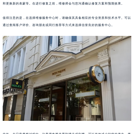
和更换新的表蒙等。在进行修复之前，维修师会与您沟通确认修复方案和预期效果。
厦门市思明区湖滨东路95号华润大厦写字楼B座11层1104室（需提前预约）
福州市鼓楼区五四路128-1号恒力城写字楼15层03室（需提前预约）
值得注意的是，在选择维修服务中心时，请确保其具备相应的专业资质和技术水平。可以
成都市锦江区人民东路6号SAC东原中心写字楼24层2406B室（需提前预约）
通过查阅客户评价、咨询朋友或同行推荐等方式来选择信誉良好的服务中心。
重庆市江北区观音桥步行街2号融恒时代广场写字楼9层902室（需提前预约）
长沙市芙蓉区定王台街道建湘路393号世茂环球金融中心写字楼（芙蓉广场）10层13室（需提前预约）
郑州市二七区铭功路10号华润大厦写字楼29层2905室（需提前预约）
太原市迎泽区解放路15号亨得利名表服务中心（品牌授权店）3层整层（需提前预约）
沈阳市沈河区中街路137号亨得利名表服务中心（品牌授权店）1层整层（需提前预约）
沈阳市沈河区中街路83号亨得利名表服务中心（品牌授权店）1层整层（需提前预约）
乌鲁木齐市天山区红山路26号时代广场（CCMALL）C座17层17-B（需提前预约）
温州市鹿城区锦绣路1067号置信广场10层1015室（需提前预约）
哈尔滨市道里区友谊西路600号富力中心T2座写字楼29层03室（需提前预约）
大连市中山区人民路15号国际金融大厦7层G室（需提前预约）
佛山市禅城区季华五路57号万科金融中心C座12层1205室（需提前预约）
东莞市东城街道鸿福东路1号民盈国贸中心T1写字楼9层907室（需提前预约）
无锡市梁溪区人民中路139号恒隆广场写字楼1座11层1104室（需提前预约）