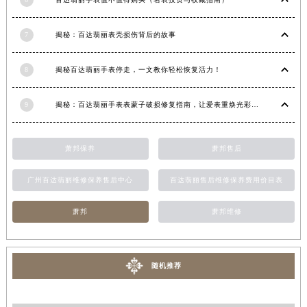
6
百达翡丽手表值不值得购买（名表投资与收藏指南）
福建省宁德市蕉城区天湖东路百达翡丽售后服务中心（需提前预约）
福建省莆田市城厢区霞林街道荔华东大道百达翡丽售后服务中心（需提前预约）
7
揭秘：百达翡丽表壳损伤背后的故事
福建省三明市三元区东乾二路百达翡丽售后服务中心（需提前预约）
福建省漳州市龙文区步港路百达翡丽售后服务中心（需提前预约）
8
揭秘百达翡丽手表停走，一文教你轻松恢复活力！
江苏省常州市新北区龙锦路1590号现代传媒中心5号楼10层1008室百达翡丽售后服务中心（需提前预约）
9
揭秘：百达翡丽手表表蒙子破损修复指南，让爱表重焕光彩！
江苏省淮安市清江浦区淮海北路百达翡丽售后服务中心（需提前预约）
江苏省连云港市海州区通灌北路百达翡丽售后服务中心（需提前预约）
江苏省南京市秦淮区中山南路1号南京中心22层22-C1-C3室百达翡丽售后服务中心（需提前预约）
萧邦保养
萧邦售后
江苏省宿迁市宿城区西湖路百达翡丽售后服务中心（需提前预约）
广州百达翡丽维修保养售后中心
百达翡丽售后维修保养费用价目表
江苏省泰州市海陵区永定东路399号置地商务中心东塔（华润万象城）17层1706室百达翡丽售后服务中心（需提前预约）
江苏省徐州市鼓楼区淮海东路29号苏宁广场IFC国际金融中心35层3508室百达翡丽售后服务中心（需提前预约）
萧邦
萧邦维修
江苏省盐城市盐都区世纪大道5号盐城金融城写字楼1号楼16层1604室百达翡丽售后服务中心（需提前预约）
江苏省扬州市邗江区国展路29号星耀天地写字楼1号楼18层1803室百达翡丽售后服务中心（需提前预约）
江苏省镇江市京口区中山东路百达翡丽售后服务中心（需提前预约）
随机推荐
江西省抚州市临川区赣东大道百达翡丽售后服务中心（需提前预约）
江西省赣州市章贡区文清路百达翡丽售后服务中心（需提前预约）