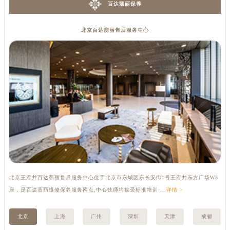
百达翡丽保养
辽宁省盘锦市兴隆台区石油大街百达翡丽售后服务中心（需提前预约）
辽宁省铁岭市银州区南马路百达翡丽售后服务中心（需提前预约）
北京百达翡丽售后服务中心
辽宁省营口市站前区市府路与渤海大街交叉口百达翡丽售后服务中心（需提前预约）
辽宁省沈阳市沈河区中街路137号亨得利名表维修授权店1楼百达翡丽售后服务中心（需提前预约）
辽宁省沈阳市沈河区中街路83号亨得利名表维修授权店1楼百达翡丽售后服务中心（需提前预约）
北京市朝阳区建国门外大街甲6号华熙国际中心D座11层1102室百达翡丽售后服务中心（北京总部）（需提前预约）
北京市东城区东长安街1号王府井东方广场W3座6层602室百达翡丽售后服务中心（需提前预约）
河北省保定市竞秀区朝阳北大街北国先天下百达翡丽售后服务中心（需提前预约）
内蒙古自治区阿拉善盟市左旗土尔扈特大街百达翡丽售后服务中心（需提前预约）
内蒙古自治区巴彦淖尔市临河区新华街百达翡丽售后服务中心（需提前预约）
内蒙古自治区包头市青山区幸福路甲3号王府井百货名表维修百达翡丽售后服务中心（需提前预约）
内蒙古自治区赤峰市红山区哈达街百达翡丽售后服务中心（需提前预约）
北京王府井百达翡丽售后服务中心位于北京市东城区东长安街1号王府井东方广场W3
上
内蒙古自治区鄂尔多斯市东胜区伊金霍洛街百达翡丽售后服务中心（需提前预约）
座，是百达翡丽维修保养服务网点,中心技师均接受标准培训....
详情 >
修
内蒙古自治区呼伦贝尔市海拉尔区中央街百达翡丽售后服务中心（需提前预约）
内蒙古自治区通辽市科尔沁区明仁大街百达翡丽售后服务中心（需提前预约）
北京
上海
广州
深圳
天津
成都
内蒙古自治区乌海市海勃湾区人民南路百达翡丽售后服务中心（需提前预约）