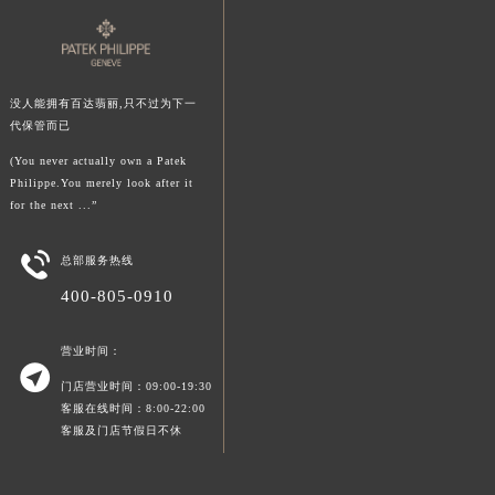
山东省泰安市泰山区财源街道泰山大街百达翡丽售后服务中心（需提前预约）
山东省威海市环翠区新威海路89号振华商厦一楼名表维修百达翡丽售后服务中心（需提前预约）
山东省潍坊市奎文区东风东街百达翡丽售后服务中心（需提前预约）
没人能拥有百达翡丽,只不过为下一
山东省枣庄市滕州市北辛路与善国路交叉口百达翡丽售后服务中心（需提前预约）
代保管而已
山东省淄博市张店区金晶大道百达翡丽售后服务中心（需提前预约）
(You never actually own a Patek
上海市黄浦区南京东路299号宏伊国际广场写字楼8层806室百达翡丽售后服务中心（需提前预约）
Philippe.You merely look after it
上海市徐汇区虹桥路3号港汇中心2座37层3705室百达翡丽售后服务中心（需提前预约）
for the next ...”
浙江省杭州市上城区钱江路1366号华润大厦A座5层503-5室百达翡丽售后服务中心（需提前预约）

总部服务热线
浙江省湖州市吴兴区劳动路百达翡丽售后服务中心（需提前预约）
浙江省嘉兴市南湖区广益路705号嘉兴世界贸易中心A座13层1304室百达翡丽售后服务中心（需提前预约）
400-805-0910
浙江省金华市金东区东市南街777号金华万达广场4号楼22楼2209室百达翡丽售后服务中心（需提前预约）
营业时间：
浙江省丽水市莲都区解放街百达翡丽售后服务中心（需提前预约）

浙江省宁波市江北区大闸南路500号来福士广场办公楼20层2009室百达翡丽售后服务中心（需提前预约）
门店营业时间：09:00-19:30
客服在线时间：8:00-22:00
浙江省衢州市柯城区上街百达翡丽售后服务中心（需提前预约）
客服及门店节假日不休
浙江省绍兴市越城区胜利东路379号世茂天际中心写字楼8层805室百达翡丽售后服务中心（需提前预约）
浙江省舟山市定海区解放东路百达翡丽售后服务中心（需提前预约）