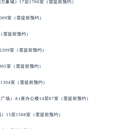
大厦38层09室（需提前预约）
万象城）17层1706室（需提前预约）
楼1224室（需提前预约）
大厦B座12楼03室（需提前预约）
009室（需提前预约）
心写字楼A座7楼709室（需提前预约）
2层04室（需提前预约）
室（需提前预约）
心A座907室（需提前预约）
A座(旺进大厦)18层09室（需提前预约）
2209室（需提前预约）
国际金融中心14楼14D（需提前预约）
广场写字楼10层06室（需提前预约）
805室（需提前预约）
心写字楼B座13层07室（需提前预约）
安国际中心E座6楼10室（需提前预约）
1304室（需提前预约）
B座17层1707室（需提前预约）
写字楼A座10层1002室（需提前预约）
广场）A1座办公楼14层07室（需提前预约）
心东1幢20楼2002室（需提前预约）
街70号华润万象城写字楼（鄂尔多斯大厦）23层2326室（需
）15层1508室（需提前预约）
州中心写字楼21层2102室（需提前预约）