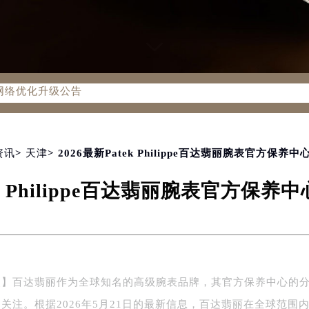
务网络优化升级公告
务热线：400-805-0910
805-0910，服务覆盖中国大陆、香港、澳门、台湾全部区域（非大
新网点地址：
国际中心写字楼D座11层1102室（北京总部）（需提前预约）
资讯
>
天津
> 2026最新Patek Philippe百达翡丽腕表官方保
字楼W3座6层602室（需提前预约）
tek Philippe百达翡丽腕表官方保
融中心写字楼26层2603室（需提前预约）
2座37层3705室（需提前预约）
际广场写字楼8层806室（需提前预约）
南京中心写字楼22层C1-1室（需提前预约）
中心写字楼5号楼10层1008室（需提前预约）
点】百达翡丽作为全球知名的高级腕表品牌，其官方保养中心的
FC国际金融中心写字楼35层3508室（需提前预约）