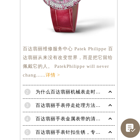
百达翡丽维修服务中心 Patek Philippe 百
达翡丽从来没有改变世界，而是把它留给
佩戴它的人。 PatekPhilippe will never
chang......
详情 >
2
为什么百达翡丽机械表走时会出现误差呢？
3
百达翡丽手表停走处理方法（手表停走维修）
4
百达翡丽手表金属表带的清洗方法有哪些？（金属表带的清洗）

提前预约）
5
百达翡丽手表针扣生锈，专业处理更安全