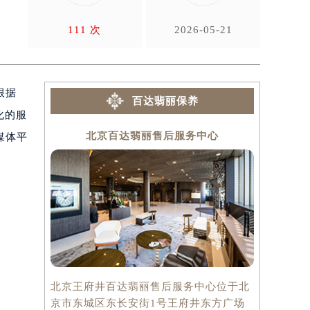
内
111 次
2026-05-21
根据
百达翡丽保养
化的服
北京百达翡丽售后服务中心
上
媒体平
北京王府井百达翡丽售后服务中心位于北
上海百达翡