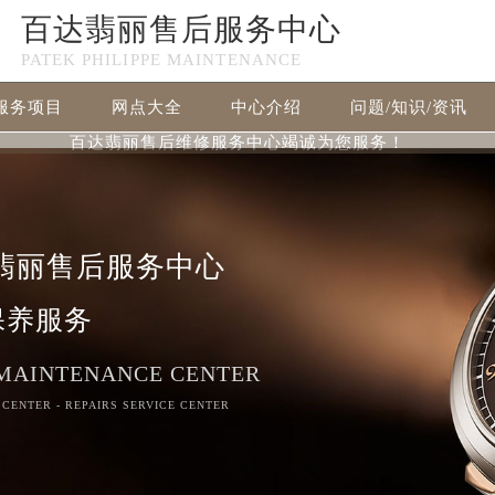
百达翡丽售后服务中心
PATEK PHILIPPE MAINTENANCE
服务项目
网点大全
中心介绍
问题/知识/资讯
百达翡丽售后维修服务中心竭诚为您服务！
翡丽售后服务中心
保养服务
 MAINTENANCE CENTER
 CENTER - REPAIRS SERVICE CENTER