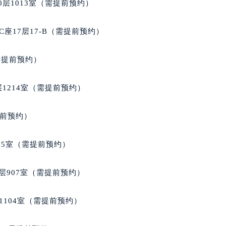
达翡丽售后服务中心（需提前预约）
层1013室（需提前预约）
经街交汇处百达翡丽售后服务中心（需提前预约）
丽售后服务中心（需提前预约）
座17层17-B（需提前预约）
百达翡丽售后服务中心（需提前预约）
售后服务中心（需提前预约）
需提前预约）
售后服务中心（需提前预约）
售后服务中心（需提前预约）
1214室（需提前预约）
售后服务中心（需提前预约）
售后服务中心（需提前预约）
提前预约）
售后服务中心（需提前预约）
丽售后服务中心（需提前预约）
05室（需提前预约）
丽售后服务中心（需提前预约）
丽售后服务中心（需提前预约）
层907室（需提前预约）
丽售后服务中心（需提前预约）
翡丽售后服务中心（需提前预约）
1104室（需提前预约）
售后服务中心（需提前预约）