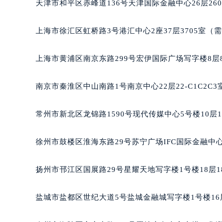
成都市锦江区人民东路6号SAC东原中
天津市和平区赤峰道136号天津国际金融中心26层26
重庆市江北区观音桥步行街2号融恒时
长沙市芙蓉区定王台街道建湘路393
上海市徐汇区虹桥路3号港汇中心2座37层3705室（
郑州市二七区铭功路10号华润大厦写字
太原市迎泽区解放路15号亨得利名
上海市黄浦区南京东路299号宏伊国际广场写字楼8层
沈阳市沈河区中街路137号亨得利名
沈阳市沈河区中街路83号亨得利名
南京市秦淮区中山南路1号南京中心22层22-C1C2C
乌鲁木齐市天山区红山路26号时代广场
温州市鹿城区锦绣路1067号置信广场
常州市新北区龙锦路1590号现代传媒中心5号楼10层
哈尔滨市道里区友谊西路600号富力中
大连市中山区人民路15号国际金融大
徐州市鼓楼区淮海东路29号苏宁广场IFC国际金融中心
佛山市禅城区季华五路57号万科金融中
东莞市东城街道鸿福东路1号民盈国贸
扬州市邗江区国展路29号星耀天地写字楼1号楼18层1
无锡市梁溪区人民中路139号恒隆广场
南通市崇川区工农路57号圆融广场写字
盐城市盐都区世纪大道5号盐城金融城写字楼1号楼16
苏州市苏州工业园区星港街199号苏州