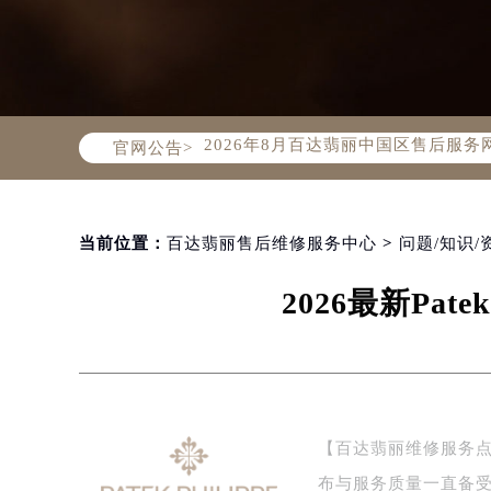
2026年8月百达翡丽中国区售后服
官网公告>
2026年8月百达翡丽全国官方售后客户服
百达翡丽官方全国统一服务热线400-
2026年8月百达翡丽售后服务中心最
北京市朝阳区建国门外大街甲6号华熙
当前位置：
百达翡丽售后维修服务中心
>
问题/知识/
北京市东城区东长安街1号东方广场写
2026最新Pa
天津市和平区赤峰道136号天津国际金
上海市徐汇区虹桥路3号港汇中心写字楼
上海市黄浦区南京东路299号宏伊国
南京市秦淮区中山南路1号（新街口）
常州市新北区龙锦路1590号现代传媒
【百达翡丽维修服务
徐州市鼓楼区淮海东路29号苏宁广场I