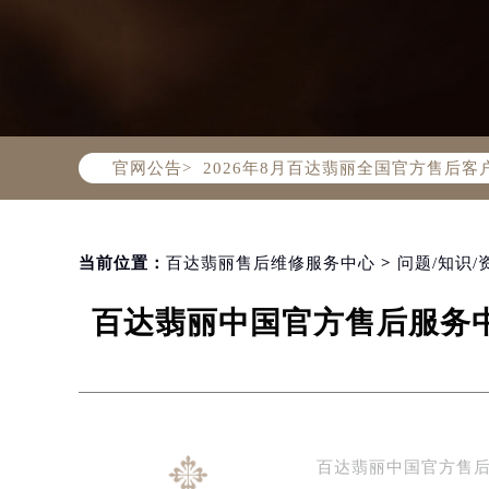
2026年8月百达翡丽中国区售后服
2026年8月百达翡丽全国官方售后客户服
官网公告>
百达翡丽官方全国统一服务热线400-
2026年8月百达翡丽售后服务中心最
北京市朝阳区建国门外大街甲6号华熙
北京市东城区东长安街1号东方广场写
当前位置：
百达翡丽售后维修服务中心
>
问题/知识/
天津市和平区赤峰道136号天津国际金
百达翡丽中国官方售后服务中
上海市徐汇区虹桥路3号港汇中心写字楼
上海市黄浦区南京东路299号宏伊国
南京市秦淮区中山南路1号（新街口）
常州市新北区龙锦路1590号现代传媒
徐州市鼓楼区淮海东路29号苏宁广场I
百达翡丽中国官方售后
扬州市邗江区国展路29号星耀天地写字