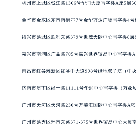
杭州市上城区钱江路1366号华润大厦写字楼A座5层5
吉林省四平市铁东区紫气大路与南九
吉林省松原市宁江区五环大街百达翡
金华市金东区东市南街777号金华万达广场写字楼4号楼
吉林省通化市东昌区环通乡江南大街
吉林省延边市延吉市解放路百达翡丽
绍兴市越城区胜利东路379号世茂天际中心写字楼8层
辽宁省鞍山市铁东区站前街百达翡丽
辽宁省本溪市平山区胜利路百达翡丽
嘉兴市南湖区广益路705号嘉兴世界贸易中心写字楼A座
辽宁省朝阳市双塔区新华路百达翡丽
辽宁省丹东市振兴区七经街百达翡丽
南昌市红谷滩新区红谷中大道998号绿地双子塔（中央
辽宁省抚顺市新抚区东一路百达翡丽
辽宁省阜新市海州区解放大街百达翡
济南市历下区经十路11111号华润中心写字楼（万象城
辽宁省葫芦岛市连山区中央路百达翡
辽宁省锦州市古塔区中央大街百达翡
广州市天河区天河路230号万菱汇国际中心写字楼A塔
辽宁省辽阳市白塔区新运大街百达翡
辽宁省盘锦市兴隆台区石油大街百达
广州市越秀区环市东路371-375号世界贸易中心大厦
辽宁省铁岭市银州区南马路百达翡丽
辽宁省营口市站前区市府路与渤海大