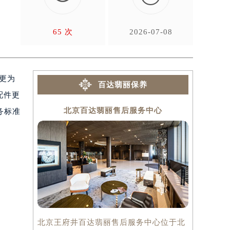
后
65 次
2026-07-08
更为
百达翡丽保养
配件更
北京百达翡丽售后服务中心
上
务标准
北京王府井百达翡丽售后服务中心位于北
上海百达翡