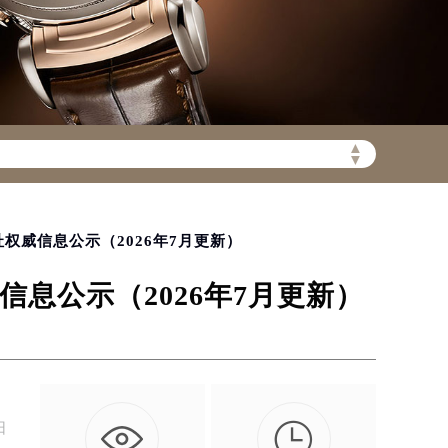
▲
陆需加拨“+86”）
▼
权威信息公示（2026年7月更新）
息公示（2026年7月更新）

日