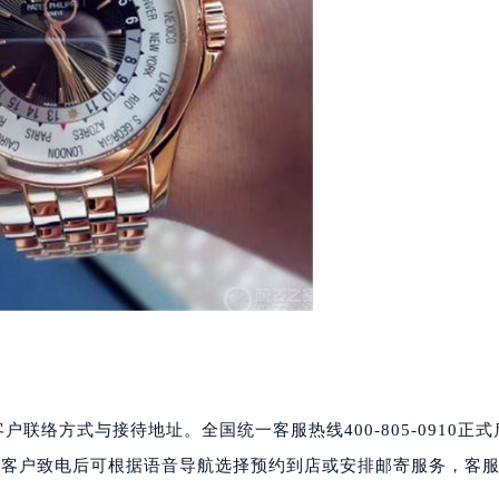
代广场写字楼9层902室（需提前预约）
号世茂环球金融中心写字楼（芙蓉广场）10层13室（需提前预约
楼29层2905室（需提前预约）
表服务中心（品牌授权店）3层整层（需提前预约）
表服务中心（品牌授权店）1层整层（需提前预约）
表服务中心（品牌授权店）1层整层（需提前预约）
（CCMALL）C座17层17-B（需提前预约）
10层1015室（需提前预约）
心T2座写字楼29层03室（需提前预约）
厦7层G室（需提前预约）
心C座12层1205室（需提前预约）
中心T1写字楼9层907室（需提前预约）
写字楼1座11层1104室（需提前预约）
楼16层1603室（需提前预约）
户联络方式与接待地址。全国统一客服热线400-805-0910正
中心办公楼C座22层08室（需提前预约）
假日。客户致电后可根据语音导航选择预约到店或安排邮寄服务，客
大厦38层09室（需提前预约）