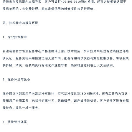
若腕表在质保期内出现异常，客户可拨打400-805-0910预约检测。经官方技师确认属于
西藏自治区林芝市巴宜区广东路百达翡丽售后服务中心（需提前预约）
质保范围的，将免费处理。超出质保范围的维修项目将另行报价。
西藏自治区那曲市色尼区浙江西路百达翡丽售后服务中心（需提前预约）
西藏自治区日喀则市桑珠孜区上海中路百达翡丽售后服务中心（需提前预约）
四、技术标准与服务环境
西藏自治区山南市乃东区湖北大道百达翡丽售后服务中心（需提前预约）
云南省保山市隆阳区正阳路百达翡丽售后服务中心（需提前预约）
1、专业技术标准
云南省楚雄彝族自治州楚雄市鹿城南路百达翡丽售后服务中心（需提前预约）
百达翡丽官方售后服务中心严格遵循瑞士原厂技术规范，所有技师均经过百达翡丽总部培
云南省大理白族自治州大理市建设路百达翡丽售后服务中心（需提前预约）
训认证。服务流程采用恒温恒湿无尘车间，配备专用调试仪器与激光校准设备。每枚腕表
云南省德宏傣族景颇族自治州芒市团结大街百达翡丽售后服务中心（需提前预约）
的拆解、清洗、组装均执行标准化作业指导书，确保精度达到瑞士天文台级别。
云南省迪庆藏族自治州香格里拉市长征大道百达翡丽售后服务中心（需提前预约）
云南省红河哈尼族彝族自治州蒙自市天马路百达翡丽售后服务中心（需提前预约）
2、服务环境与设备
云南省丽江市古城区七星街百达翡丽售后服务中心（需提前预约）
云南省临沧市临翔区世纪路百达翡丽售后服务中心（需提前预约）
服务网点内部采用单向流洁净室设计，空气洁净度达到ISO 6级标准。所有工具均为百达
翡丽原厂专用工具，包括扭矩螺丝刀、防磁镊子、超声波清洗机等。客户等候区设有专属
云南省怒江傈僳族自治州泸水市人民路百达翡丽售后服务中心（需提前预约）
接待台，提供一对一服务。
云南省普洱市思茅区振兴大道百达翡丽售后服务中心（需提前预约）
云南省曲靖市麒麟区学府路百达翡丽售后服务中心（需提前预约）
3、质量管控体系
云南省文山壮族苗族自治州文山市东风路百达翡丽售后服务中心（需提前预约）