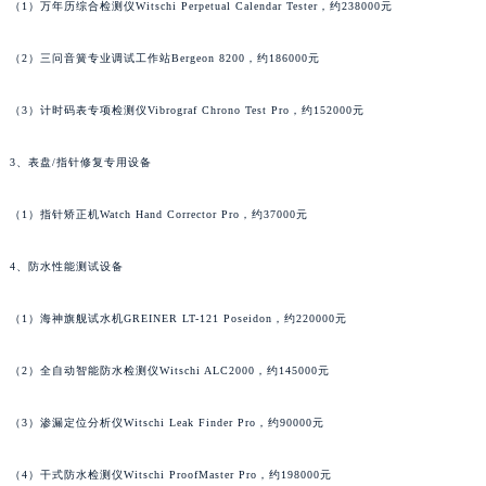
（1）万年历综合检测仪Witschi Perpetual Calendar Tester，约238000元
澳门特别行政区风顺堂区南湾大马路百达翡丽售后服务中心（需提前预约）
澳门特别行政区花地玛堂区关闸广场百达翡丽售后服务中心（需提前预约）
（2）三问音簧专业调试工作站Bergeon 8200，约186000元
澳门特别行政区花王堂区大三巴商圈百达翡丽售后服务中心（需提前预约）
澳门特别行政区嘉模堂区官也街百达翡丽售后服务中心（需提前预约）
（3）计时码表专项检测仪Vibrograf Chrono Test Pro，约152000元
澳门省路氹城市金光大道百达翡丽售后服务中心（需提前预约）
澳门特别行政区望德堂区塔石广场百达翡丽售后服务中心（需提前预约）
3、表盘/指针修复专用设备
福建省福州市鼓楼区五四路128-1号恒力城写字楼15层03室百达翡丽售后服务中心（需提前预约）
（1）指针矫正机Watch Hand Corrector Pro，约37000元
福建省厦门市思明区湖滨东路95号万象城华润大厦B座11层1104室百达翡丽售后服务中心（需提前预约）
广东省潮州市潮安区新风路与潮汕路交汇处百达翡丽售后服务中心（需提前预约）
4、防水性能测试设备
广东省广州市天河区天河路230号万菱汇国际中心A塔7层704室百达翡丽售后服务中心（需提前预约）
广东省广州市越秀区环市东路371-375号世界贸易中心大厦南塔15层1507室百达翡丽售后服务中心（需提前预约）
（1）海神旗舰试水机GREINER LT-121 Poseidon，约220000元
广东省河源市源城区越王大道百达翡丽售后服务中心（需提前预约）
（2）全自动智能防水检测仪Witschi ALC2000，约145000元
广东省惠州市惠城区江北文昌一路7号华贸大厦1座30层3005室百达翡丽售后服务中心（需提前预约）
广东省江门市蓬江区广场西路百达翡丽售后服务中心（需提前预约）
（3）渗漏定位分析仪Witschi Leak Finder Pro，约90000元
广东省揭阳市榕城进贤门步行街百达翡丽售后服务中心（需提前预约）
广东省茂名市电白区水东街道迎宾大道百达翡丽售后服务中心（需提前预约）
（4）干式防水检测仪Witschi ProofMaster Pro，约198000元