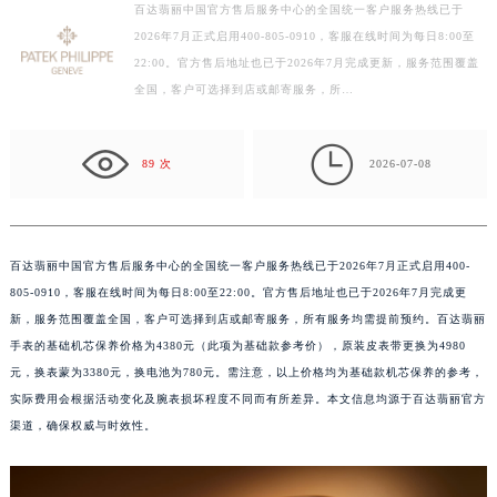
徐州市鼓楼区淮海东路29号苏宁广场IFC国际金融中心写字楼35层3508室（需提前预约）
百达翡丽中国官方售后服务中心的全国统一客户服务热线已于
2026年7月正式启用400-805-0910，客服在线时间为每日8:00至
扬州市邗江区国展路29号星耀天地写字楼1号楼18层1803室（需提前预约）
22:00。官方售后地址也已于2026年7月完成更新，服务范围覆盖
盐城市盐都区世纪大道5号盐城金融城写字楼1号楼16层1604室（需提前预约）
全国，客户可选择到店或邮寄服务，所…
泰州市海陵区永定东路399号置地商务中心东塔写字楼（华润万象城）17层1706室（需提前预约）
宁波市江北区大闸南路500号来福士广场办公楼20层2009室（需提前预约）

89 次
2026-07-08
杭州市上城区钱江路1366号华润大厦写字楼A座5层503-5室（需提前预约）
金华市金东区东市南街777号金华万达广场写字楼4号楼22层2209室（需提前预约）
绍兴市越城区胜利东路379号世茂天际中心写字楼8层805室（需提前预约）
嘉兴市南湖区广益路705号嘉兴世界贸易中心写字楼A座13层1304室（需提前预约）
百达翡丽中国官方售后服务中心的全国统一客户服务热线已于2026年7月正式启用400-
南昌市红谷滩新区红谷中大道998号绿地双子塔（中央广场）A1座办公楼14层07室（需提前预约）
805-0910，客服在线时间为每日8:00至22:00。官方售后地址也已于2026年7月完成更
新，服务范围覆盖全国，客户可选择到店或邮寄服务，所有服务均需提前预约。百达翡丽
济南市历下区经十路11111号华润中心写字楼（万象城）15层1508室（需提前预约）
手表的基础机芯保养价格为4380元（此项为基础款参考价），原装皮表带更换为4980
广州市天河区天河路230号万菱汇国际中心写字楼A塔7层704室（需提前预约）
元，换表蒙为3380元，换电池为780元。需注意，以上价格均为基础款机芯保养的参考，
广州市越秀区环市东路371-375号世界贸易中心大厦南塔写字楼15层07室（需提前预约）
实际费用会根据活动变化及腕表损坏程度不同而有所差异。本文信息均源于百达翡丽官方
深圳市罗湖区深南东路5001号华润大厦写字楼17层1701室（需提前预约）
渠道，确保权威与时效性。
惠州市惠城区江北文昌一路7号华贸大厦写字楼1座30层05室（需提前预约）
厦门市思明区湖滨东路95号华润大厦写字楼B座11层1104室（需提前预约）