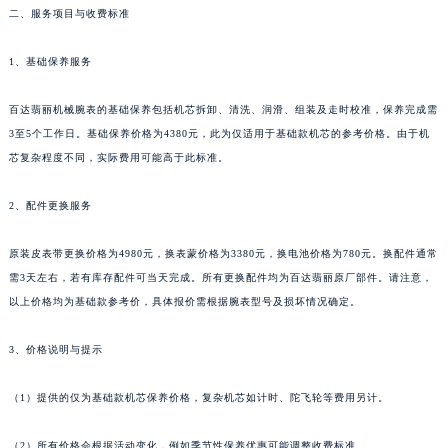
新疆维吾尔自治区伊宁市解放西路百达翡丽售后服务中心（需提前预约）
二、服务项目与收费标准
贵州省安顺市西秀区中华南路百达翡丽售后服务中心（需提前预约）
1、基础保养服务
贵州省毕节市七星关区松山路百达翡丽售后服务中心（需提前预约）
贵州省六盘水市钟山区钟山大道百达翡丽售后服务中心（需提前预约）
百达翡丽机械腕表的基础保养包括机芯拆卸、清洗、润滑、组装及走时校准，保养完成需
贵州省黔东南苗族侗族自治州凯里市北京西路百达翡丽售后服务中心（需提前预约）
3至5个工作日。基础保养价格为4380元，此为仅适用于基础款机芯的参考价格。由于机
贵州省黔西南布依族苗族自治州兴义市大道与桔香路交汇处百达翡丽售后服务中心（需提前预约）
芯复杂程度不同，实际费用可能高于此标准。
贵州省铜仁市碧江区民主路百达翡丽售后服务中心（需提前预约）
贵州省遵义市红花岗区共青大道与嵩山路交叉口百达翡丽售后服务中心（需提前预约）
2、配件更换服务
四川省阿坝州市马尔康市团结街百达翡丽售后服务中心（需提前预约）
原装皮表带更换价格为4980元，换表蒙价格为3380元，换电池价格为780元。换配件通常
四川省巴中市巴州区江北大道百达翡丽售后服务中心（需提前预约）
需3天左右，若有库存配件可当天完成。所有更换配件均为百达翡丽原厂部件。请注意，
四川省成都市锦江区人民东路6号SAC东原中心24层2406B室百达翡丽售后服务中心（需提前预约）
以上价格均为基础款参考价，具体报价需根据腕表型号及损坏情况确定。
四川省达州市通川区中心广场、老车坝百达翡丽售后服务中心（需提前预约）
四川省德阳市旌阳区长江西路、南街百达翡丽售后服务中心（需提前预约）
3、价格说明与提示
四川省甘孜州市康定市情歌广场、箭炉街百达翡丽售后服务中心（需提前预约）
（1）提供的仅为基础款机芯保养价格，复杂机芯如计时、陀飞轮等费用另计。
四川省广安市广安区建安南路百达翡丽售后服务中心（需提前预约）
四川省广元市利州区老城南北街、东大街百达翡丽售后服务中心（需提前预约）
（2）所有价格会根据活动变化，例如季节性保养优惠可能调整收费标准。