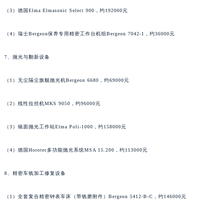
广西壮族自治区河池市金城江区金城江街道朝阳路百达翡丽售后服务中心（需提前预约）
（3）德国Elma Elmasonic Select 900，约192000元
广西壮族自治区贺州市八步区城东街道灵峰南路百达翡丽售后服务中心（需提前预约）
广西壮族自治区来宾市兴宾区桂中大道百达翡丽售后服务中心（需提前预约）
（4）瑞士Bergeon保养专用精密工作台机组Bergeon 7042-1，约36000元
广西壮族自治区柳州市城中区中山中路百达翡丽售后服务中心（需提前预约）
7、抛光与翻新设备
广西壮族自治区钦州市钦南区金海湾东大街百达翡丽售后服务中心（需提前预约）
广西壮族自治区梧州市万秀区龙湖镇高旺路百达翡丽售后服务中心（需提前预约）
（1）无尘隔尘旗舰抛光机Bergeon 6680，约69000元
广西壮族自治区玉林市玉州区金玉路百达翡丽售后服务中心（需提前预约）
海南省儋州市儋州市那大镇兰洋北路百达翡丽售后服务中心（需提前预约）
（2）线性拉丝机MKS 9050，约96000元
海南省东方市八所镇解放西路百达翡丽售后服务中心（需提前预约）
海南省琼海市嘉积镇东风路百达翡丽售后服务中心（需提前预约）
（3）镜面抛光工作站Elma Poli-1000，约158000元
海南省三沙市西沙区西沙群岛永兴岛北京路百达翡丽售后服务中心（需提前预约）
（4）德国Horotec多功能抛光系统MSA 15.200，约113000元
海南省三亚市吉阳区迎宾路百达翡丽售后服务中心（需提前预约）
海南省万宁市万城镇解放路百达翡丽售后服务中心（需提前预约）
8、精密车铣加工修复设备
海南省文昌市文城镇教育东路百达翡丽售后服务中心（需提前预约）
海南省五指山市通什镇三月三大道百达翡丽售后服务中心（需提前预约）
（1）全套复合精密钟表车床（带铣磨附件）Bergeon 5412-B-C，约146000元
香港特别行政区尖沙咀区油尖旺区广东道百达翡丽售后服务中心（需提前预约）