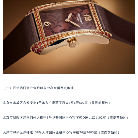
福州市鼓楼区五四路128-1号恒力城写字楼15层03室（需提前预约）
成都市锦江区人民东路6号SAC东原中心写字楼24层2406B室（需提前预约）
重庆市江北区观音桥步行街2号融恒时代广场写字楼9层902室（需提前预约）
长沙市芙蓉区定王台街道建湘路393号世茂环球金融中心写字楼（芙蓉广场）10层13室（需提前预约）
郑州市二七区铭功路10号华润大厦写字楼29层2905室（需提前预约）
太原市迎泽区解放路15号亨得利名表服务中心（品牌授权店）3层整层（需提前预约）
沈阳市沈河区中街路137号亨得利名表服务中心（品牌授权店）1层整层（需提前预约）
沈阳市沈河区中街路83号亨得利名表服务中心（品牌授权店）1层整层（需提前预约）
乌鲁木齐市天山区红山路26号时代广场（CCMALL）C座17层17-B（需提前预约）
温州市鹿城区锦绣路1067号置信广场10层1015室（需提前预约）
（一）百达翡丽官方售后服务中心全国网点地址
哈尔滨市道里区友谊西路600号富力中心T2座写字楼29层03室（需提前预约）
大连市中山区人民路15号国际金融大厦7层G室（需提前预约）
北京市东城区东长安街1号东方广场写字楼W3座6层602室（需提前预约）
佛山市禅城区季华五路57号万科金融中心C座12层1205室（需提前预约）
东莞市东城街道鸿福东路1号民盈国贸中心T1写字楼9层907室（需提前预约）
北京市朝阳区建国门外大街甲6号华熙国际中心写字楼D座11层1102室（需提前预约）
无锡市梁溪区人民中路139号恒隆广场写字楼1座11层1104室（需提前预约）
南通市崇川区工农路57号圆融广场写字楼16层1603室（需提前预约）
天津市和平区赤峰道136号天津国际金融中心写字楼26层2603室（需提前预约）