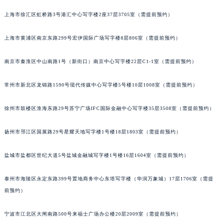
苏州市苏州工业园区星港街199号苏州中心办公楼C座22层08室（需提前预约）
上海市徐汇区虹桥路3号港汇中心写字楼2座37层3705室（需提前预约）
武汉市江汉区解放大道686号世界贸易大厦38层09室（需提前预约）
南宁市青秀区金湖路59号地王大厦12楼1224室（需提前预约）
上海市黄浦区南京东路299号宏伊国际广场写字楼8层806室（需提前预约）
合肥市蜀山区潜山路111号万象城华润大厦B座12楼03室（需提前预约）
泉州市丰泽区宝洲路729号浦西万达中心写字楼A座7楼709室（需提前预约）
南京市秦淮区中山南路1号（新街口）南京中心写字楼22层C1-1室（需提前预约）
青岛市南区山东路6号华润大厦B座22层04室（需提前预约）
常州市新北区龙锦路1590号现代传媒中心写字楼5号楼10层1008室（需提前预约）
烟台市芝罘区胜利路139号万达金融中心A座907室（需提前预约）
长春市朝阳区西安大路727号中银大厦A座(旺进大厦)18层09室（需提前预约）
徐州市鼓楼区淮海东路29号苏宁广场IFC国际金融中心写字楼35层3508室（需提前预约）
贵阳市南明区都司高架桥路33号亨特国际金融中心14楼14D（需提前预约）
昆明市盘龙区北京路928号同德昆明广场写字楼10层06室（需提前预约）
扬州市邗江区国展路29号星耀天地写字楼1号楼18层1803室（需提前预约）
石家庄市长安区中山东路39号勒泰中心写字楼B座13层07室（需提前预约）
西安市碑林区南关正街88号华侨城长安国际中心E座6楼10室（需提前预约）
盐城市盐都区世纪大道5号盐城金融城写字楼1号楼16层1604室（需提前预约）
海口市龙华区金贸东路5号海口华润大厦B座17层1707室（需提前预约）
泰州市海陵区永定东路399号置地商务中心东塔写字楼（华润万象城）17层1706室（需提
唐山市路南区新华东道100号万达广场写字楼A座10层1002室（需提前预约）
前预约）
台州市椒江区东海大道1800号腾达中心东1幢20楼2002室（需提前预约）
内蒙古自治区呼和浩特市玉泉区大学西街70号华润万象城写字楼（鄂尔多斯大厦）23层2326室（需提前预约）
宁波市江北区大闸南路500号来福士广场办公楼20层2009室（需提前预约）