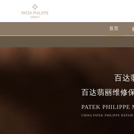
首页
百达
百达翡丽维修
PATEK PHILIPPE
CHINA PATEK PHILIPPE REPAIR