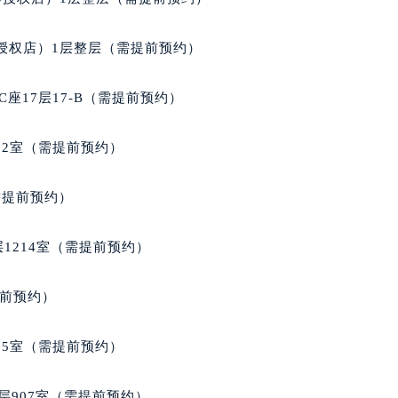
得利名表维修授权店1楼百达翡丽售后服务中心（需提前预约）
得利名表维修授权店1楼百达翡丽售后服务中心（需提前预约）
授权店）1层整层（需提前预约）
国际中心D座11层1102室百达翡丽售后服务中心（北京总部）
广场W3座6层602室百达翡丽售后服务中心（需提前预约）
座17层17-B（需提前预约）
先天下百达翡丽售后服务中心（需提前预约）
特大街百达翡丽售后服务中心（需提前预约）
02室（需提前预约）
街百达翡丽售后服务中心（需提前预约）
3号王府井百货名表维修百达翡丽售后服务中心（需提前预约）
需提前预约）
达翡丽售后服务中心（需提前预约）
霍洛街百达翡丽售后服务中心（需提前预约）
1214室（需提前预约）
央街百达翡丽售后服务中心（需提前预约）
街百达翡丽售后服务中心（需提前预约）
提前预约）
路百达翡丽售后服务中心（需提前预约）
大街百达翡丽售后服务中心（需提前预约）
05室（需提前预约）
市光明街与额尔敦路交叉口百达翡丽售后服务中心（需提前预约
安大街百达翡丽售后服务中心（需提前预约）
层907室（需提前预约）