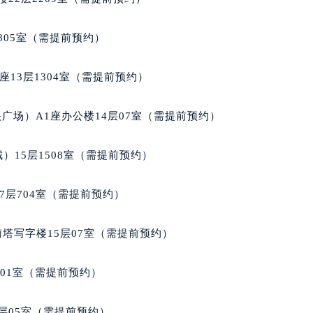
达翡丽售后服务中心（需提前预约）
丽售后服务中心（需提前预约）
805室（需提前预约）
丽售后服务中心（需提前预约）
丽售后服务中心（需提前预约）
13层1304室（需提前预约）
翡丽售后服务中心（需提前预约）
翡丽售后服务中心（需提前预约）
广场）A1座办公楼14层07室（需提前预约）
翡丽售后服务中心（需提前预约）
达翡丽售后服务中心（需提前预约）
）15层1508室（需提前预约）
达翡丽售后服务中心（需提前预约）
路交叉口百达翡丽售后服务中心（需提前预约）
7层704室（需提前预约）
丽售后服务中心（需提前预约）
丽售后服务中心（需提前预约）
南塔写字楼15层07室（需提前预约）
丽售后服务中心（需提前预约）
售后服务中心（需提前预约）
701室（需提前预约）
丽售后服务中心（需提前预约）
达翡丽售后服务中心（需提前预约）
层05室（需提前预约）