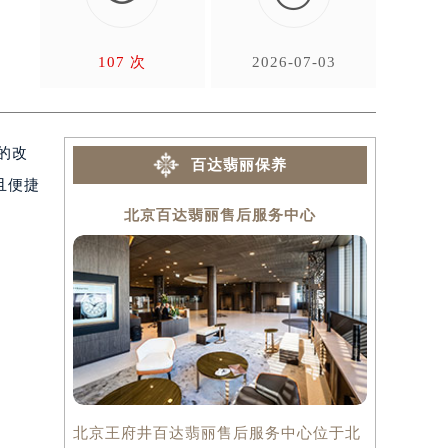
户
107 次
2026-07-03
的改
百达翡丽保养
且便捷
北京百达翡丽售后服务中心
上
北京王府井百达翡丽售后服务中心位于北
上海百达翡