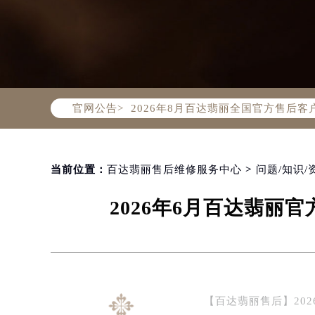
2026年8月百达翡丽中国区售后服
2026年8月百达翡丽全国官方售后客户服
官网公告>
百达翡丽官方全国统一服务热线400-
2026年8月百达翡丽售后服务中心最
北京市朝阳区建国门外大街甲6号华熙
北京市东城区东长安街1号东方广场写
当前位置：
百达翡丽售后维修服务中心
>
问题/知识/
天津市和平区赤峰道136号天津国际金
2026年6月百达翡
上海市徐汇区虹桥路3号港汇中心写字楼
上海市黄浦区南京东路299号宏伊国
南京市秦淮区中山南路1号（新街口）
常州市新北区龙锦路1590号现代传媒
徐州市鼓楼区淮海东路29号苏宁广场I
【百达翡丽售后】20
扬州市邗江区国展路29号星耀天地写字