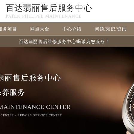
百达翡丽售后服务中心
PATEK PHILIPPE MAINTENANCE
服务项目
网点大全
中心介绍
问题/知识/资讯
百达翡丽售后维修服务中心竭诚为您服务！
翡丽售后服务中心
保养服务
 MAINTENANCE CENTER
 CENTER - REPAIRS SERVICE CENTER