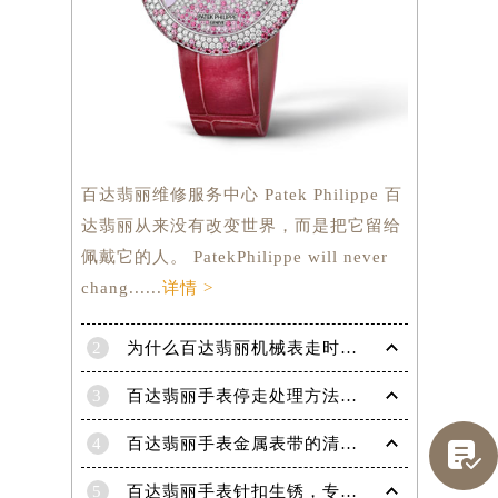
百达翡丽维修服务中心 Patek Philippe 百
达翡丽从来没有改变世界，而是把它留给
佩戴它的人。 PatekPhilippe will never
chang......
详情 >
2
为什么百达翡丽机械表走时会出现误差呢？
3
百达翡丽手表停走处理方法（手表停走维修）
提前预约）
4
百达翡丽手表金属表带的清洗方法有哪些？（金属表带的清洗）

5
百达翡丽手表针扣生锈，专业处理更安全