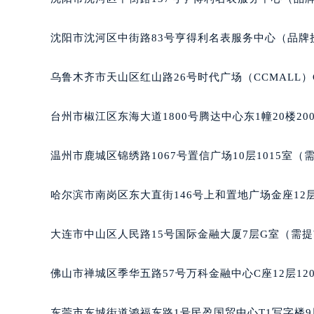
辽宁省沈阳市沈河区中街路137号亨
辽宁省沈阳市沈河区中街路83号亨
沈阳市沈河区中街路83号亨得利名表服务中心（品牌
北京市朝阳区建国门外大街甲6号华熙
北京市东城区东长安街1号王府井东方
乌鲁木齐市天山区红山路26号时代广场（CCMALL）C
河北省保定市竞秀区朝阳北大街北国
内蒙古自治区阿拉善盟市左旗土尔扈
台州市椒江区东海大道1800号腾达中心东1幢20楼20
内蒙古自治区巴彦淖尔市临河区新华
内蒙古自治区包头市青山区幸福路甲
温州市鹿城区锦绣路1067号置信广场10层1015室（
内蒙古自治区赤峰市红山区哈达街百
内蒙古自治区鄂尔多斯市东胜区伊金
哈尔滨市南岗区东大直街146号上和置地广场金座12层
内蒙古自治区呼伦贝尔市海拉尔区中
内蒙古自治区通辽市科尔沁区明仁大
大连市中山区人民路15号国际金融大厦7层G室（需
内蒙古自治区乌海市海勃湾区人民南
内蒙古自治区乌兰察布市集宁区恩和
佛山市禅城区季华五路57号万科金融中心C座12层12
内蒙古自治区锡林郭勒盟市锡林浩特
内蒙古自治区兴安盟市乌兰浩特市兴
东莞市东城街道鸿福东路1号民盈国贸中心T1写字楼9