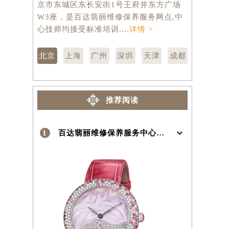
京市东城区东长安街1号王府井东方广场
汇区虹桥路
W3座，是百达翡丽维修保养服务网点,中
维修保养服
）
心技师均接受标准培训....
详情 >
训....
详情 
北京
上海
广州
深圳
天津
成都
推荐阅读
1
百达翡丽维修保养服务中心介绍 | Patek Philippe