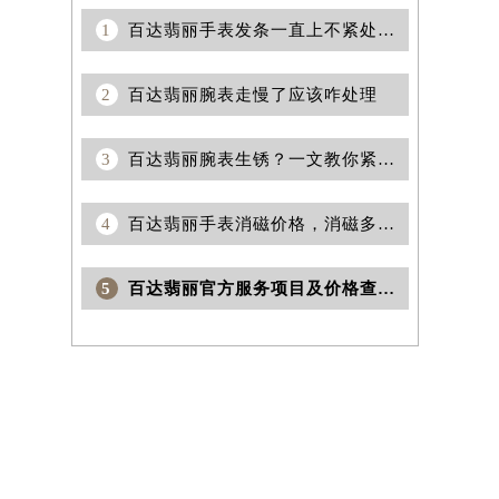
1
百达翡丽手表发条一直上不紧处理办法
2
百达翡丽腕表走慢了应该咋处理
3
百达翡丽腕表生锈？一文教你紧急处理与预防技巧！
4
百达翡丽手表消磁价格，消磁多少钱？
5
百达翡丽官方服务项目及价格查询｜地址及联系电话权威信息声明（2026年7月最新）