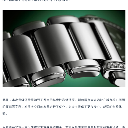
江西省九江市浔阳区浔阳路百达翡丽售后服务中心（需提前预约）
江西省南昌市红谷滩新区红谷中大道998号绿地双子塔（中央广场）A1座办公楼14层1407室百达翡丽售后服务中心（需提前预约）
江西省萍乡市安源区萍安北大道与康庄路交叉口百达翡丽售后服务中心（需提前预约）
江西省上饶市信州区滨江西路百达翡丽售后服务中心（需提前预约）
江西省新余市渝水区北湖西路百达翡丽售后服务中心（需提前预约）
江西省宜春市袁州区中山中路百达翡丽售后服务中心（需提前预约）
江西省鹰潭市月湖区胜利东路百达翡丽售后服务中心（需提前预约）
山东省德州市德城区东风中路百达翡丽售后服务中心（需提前预约）
山东省东营市东营区济南路百达翡丽售后服务中心（需提前预约）
山东省济南市历下区经十路11111号华润中心写字楼（万象城）15层1508室百达翡丽售后服务中心（需提前预约）
山东省济宁市任城区太白楼路百达翡丽售后服务中心（需提前预约）
山东省莱芜市文化南路8号银座商城名表维修一楼名表维修百达翡丽售后服务中心（需提前预约）
此外，本次升级还着重加强了网点的私密性和舒适度。新的网点大多选址在城市核心商圈
山东省临沂市兰山区解放路百达翡丽售后服务中心（需提前预约）
的高端写字楼，对服务空间的布局进行了优化，为表主提供了更加安心、舒适的售后体
山东省日照市东港区烟台路百达翡丽售后服务中心（需提前预约）
验。
山东省泰安市泰山区财源街道泰山大街百达翡丽售后服务中心（需提前预约）
山东省威海市环翠区新威海路89号振华商厦一楼名表维修百达翡丽售后服务中心（需提前预约）
百达翡丽官方一直以来都非常重视客户服务。其官网是表主获取售后信息的重要渠道，通