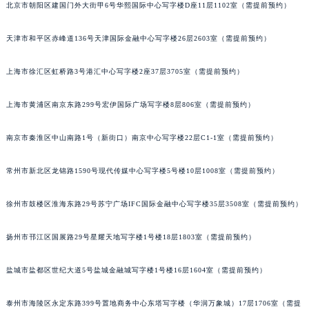
北京市朝阳区建国门外大街甲6号华熙国际中心写字楼D座11层1102室（需提前预约）
成都市锦江区人民东路6号SAC东原中心写字楼24层2406B室（需提前预约）
重庆市江北区观音桥步行街2号融恒时代广场写字楼9层902室（需提前预约）
天津市和平区赤峰道136号天津国际金融中心写字楼26层2603室（需提前预约）
长沙市芙蓉区定王台街道建湘路393号世茂环球金融中心写字楼（芙蓉广场）10层13室（需提前预约）
郑州市二七区铭功路10号华润大厦写字楼29层2905室（需提前预约）
上海市徐汇区虹桥路3号港汇中心写字楼2座37层3705室（需提前预约）
太原市迎泽区解放路15号亨得利名表服务中心（品牌授权店）3层整层（需提前预约）
上海市黄浦区南京东路299号宏伊国际广场写字楼8层806室（需提前预约）
沈阳市沈河区中街路137号亨得利名表服务中心（品牌授权店）1层整层（需提前预约）
沈阳市沈河区中街路83号亨得利名表服务中心（品牌授权店）1层整层（需提前预约）
南京市秦淮区中山南路1号（新街口）南京中心写字楼22层C1-1室（需提前预约）
乌鲁木齐市天山区红山路26号时代广场（CCMALL）C座17层17-B（需提前预约）
温州市鹿城区锦绣路1067号置信广场10层1015室（需提前预约）
常州市新北区龙锦路1590号现代传媒中心写字楼5号楼10层1008室（需提前预约）
哈尔滨市道里区友谊西路600号富力中心T2座写字楼29层03室（需提前预约）
徐州市鼓楼区淮海东路29号苏宁广场IFC国际金融中心写字楼35层3508室（需提前预约）
大连市中山区人民路15号国际金融大厦7层G室（需提前预约）
佛山市禅城区季华五路57号万科金融中心C座12层1205室（需提前预约）
扬州市邗江区国展路29号星耀天地写字楼1号楼18层1803室（需提前预约）
东莞市东城街道鸿福东路1号民盈国贸中心T1写字楼9层907室（需提前预约）
无锡市梁溪区人民中路139号恒隆广场写字楼1座11层1104室（需提前预约）
盐城市盐都区世纪大道5号盐城金融城写字楼1号楼16层1604室（需提前预约）
南通市崇川区工农路57号圆融广场写字楼16层1603室（需提前预约）
苏州市苏州工业园区星港街199号苏州中心办公楼C座22层08室（需提前预约）
泰州市海陵区永定东路399号置地商务中心东塔写字楼（华润万象城）17层1706室（需提