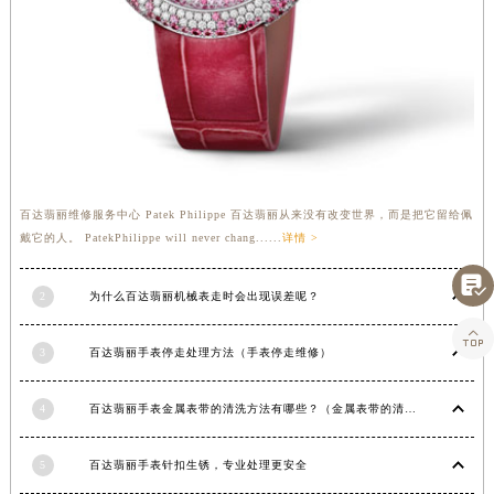
甘肃省嘉峪关市雄关区新华中路百达翡丽售后服务中心（需提前预约）
甘肃省金昌市金川区北京路百达翡丽售后服务中心（需提前预约）
甘肃省酒泉市肃州区西大街百达翡丽售后服务中心（需提前预约）
甘肃省临夏市城南街道团结路百达翡丽售后服务中心（需提前预约）
甘肃省陇南市武都区人民路百达翡丽售后服务中心（需提前预约）
甘肃省平凉市崆峒区西大街百达翡丽售后服务中心（需提前预约）
甘肃省庆阳市西峰区南大街百达翡丽售后服务中心（需提前预约）
百达翡丽维修服务中心 Patek Philippe 百达翡丽从来没有改变世界，而是把它留给佩
甘肃省天水市秦州区民主路百达翡丽售后服务中心（需提前预约）
戴它的人。 PatekPhilippe will never chang......
详情 >
甘肃省武威市凉州区迎宾路百达翡丽售后服务中心（需提前预约）

2
为什么百达翡丽机械表走时会出现误差呢？
甘肃省张掖市甘州区民乐北路百达翡丽售后服务中心（需提前预约）
宁夏回族自治区固原市原州区文化街百达翡丽售后服务中心（需提前预约）

3
百达翡丽手表停走处理方法（手表停走维修）
宁夏回族自治区石嘴山市大武口区贺兰山路百达翡丽售后服务中心（需提前预约）
宁夏回族自治区吴忠市利通区开元大道百达翡丽售后服务中心（需提前预约）
4
百达翡丽手表金属表带的清洗方法有哪些？（金属表带的清洗）
宁夏回族自治区银川市兴庆区新华东路97号新百中心C馆一层C1-18号商铺百达翡丽售后服务中心（需提前预约）
宁夏回族自治区中卫市沙坡头区鼓楼东街百达翡丽售后服务中心（需提前预约）
5
百达翡丽手表针扣生锈，专业处理更安全
青海省果洛藏族自治州玛沁县团结路百达翡丽售后服务中心（需提前预约）