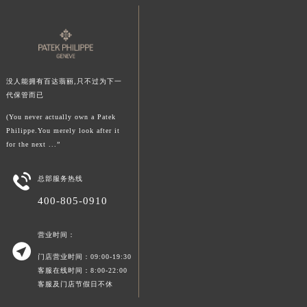
新疆维吾尔自治区克拉玛依市克拉玛依区友谊路百达翡丽售后服务中心（需提前预约）
新疆维吾尔自治区库车市库车市文化东路百达翡丽售后服务中心（需提前预约）
新疆维吾尔自治区库尔勒市库尔勒市人民东路百达翡丽售后服务中心（需提前预约）
新疆维吾尔自治区奎屯市团结西街百达翡丽售后服务中心（需提前预约）
没人能拥有百达翡丽,只不过为下一
新疆维吾尔自治区昆玉市昆泉街百达翡丽售后服务中心（需提前预约）
代保管而已
新疆维吾尔自治区沙湾市三道河子镇世纪大道南路百达翡丽售后服务中心（需提前预约）
(You never actually own a Patek
新疆维吾尔自治区石河子市北二路百达翡丽售后服务中心（需提前预约）
Philippe.You merely look after it
for the next ...”
新疆维吾尔自治区双河市光明路百达翡丽售后服务中心（需提前预约）
新疆维吾尔自治区塔城市塔城地区闻琴路百达翡丽售后服务中心（需提前预约）

总部服务热线
新疆维吾尔自治区铁门关市兴疆路百达翡丽售后服务中心（需提前预约）
400-805-0910
新疆维吾尔自治区图木舒克市图木舒克市中兴街百达翡丽售后服务中心（需提前预约）
新疆维吾尔自治区吐鲁番市高昌区文化中路文化中路百达翡丽售后服务中心（需提前预约）
营业时间：
新疆维吾尔自治区乌苏市乌鲁木齐北路百达翡丽售后服务中心（需提前预约）

门店营业时间：09:00-19:30
新疆维吾尔自治区五家渠市长征西街百达翡丽售后服务中心（需提前预约）
客服在线时间：8:00-22:00
新疆维吾尔自治区新星市东风路百达翡丽售后服务中心（需提前预约）
客服及门店节假日不休
新疆维吾尔自治区伊宁市解放西路百达翡丽售后服务中心（需提前预约）