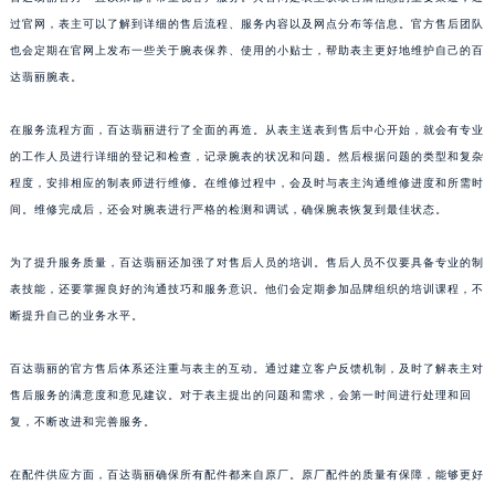
山东省潍坊市奎文区东风东街百达翡丽售后服务中心（需提前预约）
过官网，表主可以了解到详细的售后流程、服务内容以及网点分布等信息。官方售后团队
也会定期在官网上发布一些关于腕表保养、使用的小贴士，帮助表主更好地维护自己的百
山东省枣庄市滕州市北辛路与善国路交叉口百达翡丽售后服务中心（需提前预约）
达翡丽腕表。
山东省淄博市张店区金晶大道百达翡丽售后服务中心（需提前预约）
上海市黄浦区南京东路299号宏伊国际广场写字楼8层806室百达翡丽售后服务中心（需提前预约）
在服务流程方面，百达翡丽进行了全面的再造。从表主送表到售后中心开始，就会有专业
上海市徐汇区虹桥路3号港汇中心2座37层3705室百达翡丽售后服务中心（需提前预约）
的工作人员进行详细的登记和检查，记录腕表的状况和问题。然后根据问题的类型和复杂
浙江省杭州市上城区钱江路1366号华润大厦A座5层503-5室百达翡丽售后服务中心（需提前预约）
程度，安排相应的制表师进行维修。在维修过程中，会及时与表主沟通维修进度和所需时
浙江省湖州市吴兴区劳动路百达翡丽售后服务中心（需提前预约）
间。维修完成后，还会对腕表进行严格的检测和调试，确保腕表恢复到最佳状态。
浙江省嘉兴市南湖区广益路705号嘉兴世界贸易中心A座13层1304室百达翡丽售后服务中心（需提前预约）
为了提升服务质量，百达翡丽还加强了对售后人员的培训。售后人员不仅要具备专业的制
浙江省金华市金东区东市南街777号金华万达广场4号楼22楼2209室百达翡丽售后服务中心（需提前预约）
表技能，还要掌握良好的沟通技巧和服务意识。他们会定期参加品牌组织的培训课程，不
浙江省丽水市莲都区解放街百达翡丽售后服务中心（需提前预约）
断提升自己的业务水平。
浙江省宁波市江北区大闸南路500号来福士广场办公楼20层2009室百达翡丽售后服务中心（需提前预约）
浙江省衢州市柯城区上街百达翡丽售后服务中心（需提前预约）
百达翡丽的官方售后体系还注重与表主的互动。通过建立客户反馈机制，及时了解表主对
浙江省绍兴市越城区胜利东路379号世茂天际中心写字楼8层805室百达翡丽售后服务中心（需提前预约）
售后服务的满意度和意见建议。对于表主提出的问题和需求，会第一时间进行处理和回
复，不断改进和完善服务。
浙江省舟山市定海区解放东路百达翡丽售后服务中心（需提前预约）
澳门特别行政区大堂区议事亭前地（新马路）百达翡丽售后服务中心（需提前预约）
在配件供应方面，百达翡丽确保所有配件都来自原厂。原厂配件的质量有保障，能够更好
澳门特别行政区风顺堂区南湾大马路百达翡丽售后服务中心（需提前预约）