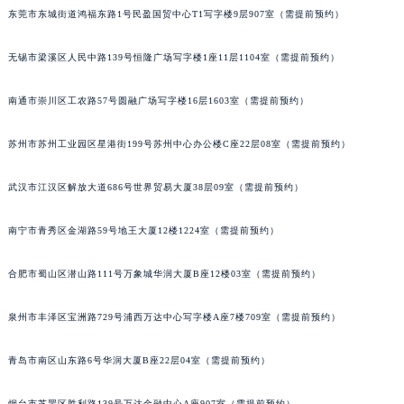
东莞市东城街道鸿福东路1号民盈国贸中心T1写字楼9层907室（需提前预约）
辽宁省营口市站前区市府路与渤海大街交叉口百达翡丽售后服务中心（需提前预约）
辽宁省沈阳市沈河区中街路137号亨得利名表维修授权店1楼百达翡丽售后服务中心（需提前预约）
无锡市梁溪区人民中路139号恒隆广场写字楼1座11层1104室（需提前预约）
辽宁省沈阳市沈河区中街路83号亨得利名表维修授权店1楼百达翡丽售后服务中心（需提前预约）
北京市朝阳区建国门外大街甲6号华熙国际中心D座11层1102室百达翡丽售后服务中心（北京总部）（需提前预约）
南通市崇川区工农路57号圆融广场写字楼16层1603室（需提前预约）
北京市东城区东长安街1号王府井东方广场W3座6层602室百达翡丽售后服务中心（需提前预约）
河北省保定市竞秀区朝阳北大街北国先天下百达翡丽售后服务中心（需提前预约）
苏州市苏州工业园区星港街199号苏州中心办公楼C座22层08室（需提前预约）
内蒙古自治区阿拉善盟市左旗土尔扈特大街百达翡丽售后服务中心（需提前预约）
武汉市江汉区解放大道686号世界贸易大厦38层09室（需提前预约）
内蒙古自治区巴彦淖尔市临河区新华街百达翡丽售后服务中心（需提前预约）
内蒙古自治区包头市青山区幸福路甲3号王府井百货名表维修百达翡丽售后服务中心（需提前预约）
南宁市青秀区金湖路59号地王大厦12楼1224室（需提前预约）
内蒙古自治区赤峰市红山区哈达街百达翡丽售后服务中心（需提前预约）
内蒙古自治区鄂尔多斯市东胜区伊金霍洛街百达翡丽售后服务中心（需提前预约）
合肥市蜀山区潜山路111号万象城华润大厦B座12楼03室（需提前预约）
内蒙古自治区呼伦贝尔市海拉尔区中央街百达翡丽售后服务中心（需提前预约）
泉州市丰泽区宝洲路729号浦西万达中心写字楼A座7楼709室（需提前预约）
内蒙古自治区通辽市科尔沁区明仁大街百达翡丽售后服务中心（需提前预约）
内蒙古自治区乌海市海勃湾区人民南路百达翡丽售后服务中心（需提前预约）
青岛市南区山东路6号华润大厦B座22层04室（需提前预约）
内蒙古自治区乌兰察布市集宁区恩和大街百达翡丽售后服务中心（需提前预约）
内蒙古自治区锡林郭勒盟市锡林浩特市光明街与额尔敦路交叉口百达翡丽售后服务中心（需提前预约）
烟台市芝罘区胜利路139号万达金融中心A座907室（需提前预约）