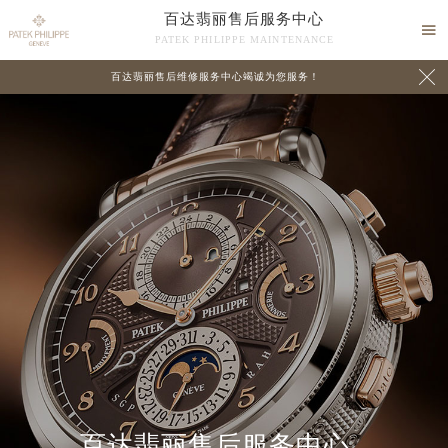
百达翡丽售后服务中心

PATEK PHILIPPE MAINTENANCE

百达翡丽售后维修服务中心竭诚为您服务！
中心介绍
联系我们
百达翡丽售后服务中心