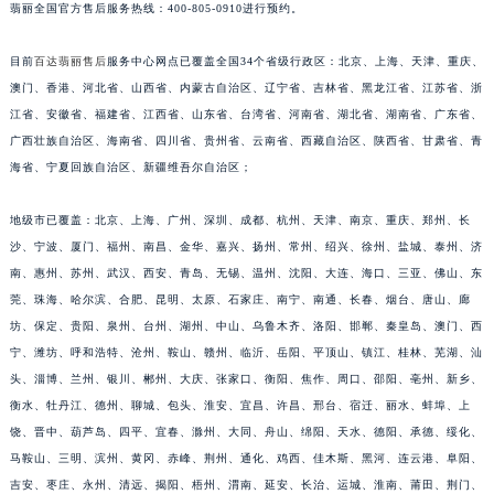
翡丽全国官方售后服务热线：400-805-0910进行预约。
安徽省池州市贵池区长江路百达翡丽售后服务中心（需提前预约）
安徽省滁州市琅琊区南谯北路百达翡丽售后服务中心（需提前预约）
目前
百达翡丽售后
服务中心网点已覆盖全国34个省级行政区：北京、上海、天津、重庆、
安徽省阜阳市颍州区颍州北路百达翡丽售后服务中心（需提前预约）
澳门、香港、河北省、山西省、内蒙古自治区、辽宁省、吉林省、黑龙江省、江苏省、浙
安徽省淮北市相山区淮海路百达翡丽售后服务中心（需提前预约）
江省、安徽省、福建省、江西省、山东省、台湾省、河南省、湖北省、湖南省、广东省、
广西壮族自治区、海南省、四川省、贵州省、云南省、西藏自治区、陕西省、甘肃省、青
安徽省淮南市田家庵区国庆中路百达翡丽售后服务中心（需提前预约）
海省、宁夏回族自治区、新疆维吾尔自治区；
安徽省黄山市屯溪区黄山西路百达翡丽售后服务中心（需提前预约）
安徽省六安市金安区解放中路百达翡丽售后服务中心（需提前预约）
地级市已覆盖：北京、上海、广州、深圳、成都、杭州、天津、南京、重庆、郑州、长
安徽省马鞍山市雨山区湖南西路百达翡丽售后服务中心（需提前预约）
沙、宁波、厦门、福州、南昌、金华、嘉兴、扬州、常州、绍兴、徐州、盐城、泰州、济
安徽省宿州市埇桥区人民中路百达翡丽售后服务中心（需提前预约）
南、惠州、苏州、武汉、西安、青岛、无锡、温州、沈阳、大连、海口、三亚、佛山、东
安徽省铜陵市铜官区石城大道百达翡丽售后服务中心（需提前预约）
莞、珠海、哈尔滨、合肥、昆明、太原、石家庄、南宁、南通、长春、烟台、唐山、廊
坊、保定、贵阳、泉州、台州、湖州、中山、乌鲁木齐、洛阳、邯郸、秦皇岛、澳门、西
安徽省芜湖市镜湖区中山路步行街百达翡丽售后服务中心（需提前预约）
宁、潍坊、呼和浩特、沧州、鞍山、赣州、临沂、岳阳、平顶山、镇江、桂林、芜湖、汕
安徽省宣城市宣州区叠嶂西路百达翡丽售后服务中心（需提前预约）
头、淄博、兰州、银川、郴州、大庆、张家口、衡阳、焦作、周口、邵阳、亳州、新乡、
福建省龙岩市新罗区九一南路百达翡丽售后服务中心（需提前预约）
衡水、牡丹江、德州、聊城、包头、淮安、宜昌、许昌、邢台、宿迁、丽水、蚌埠、上
福建省南平市建阳区人民西路百达翡丽售后服务中心（需提前预约）
饶、晋中、葫芦岛、四平、宜春、滁州、大同、舟山、绵阳、天水、德阳、承德、绥化、
福建省宁德市蕉城区天湖东路百达翡丽售后服务中心（需提前预约）
马鞍山、三明、滨州、黄冈、赤峰、荆州、通化、鸡西、佳木斯、黑河、连云港、阜阳、
福建省莆田市城厢区霞林街道荔华东大道百达翡丽售后服务中心（需提前预约）
吉安、枣庄、永州、清远、揭阳、梧州、渭南、延安、长治、运城、淮南、莆田、荆门、