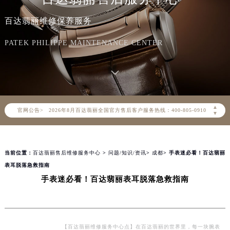
百达翡丽维修保养服务
PATEK PHILIPPE MAINTENANCE CENTER
2026年8月百达翡丽中国区售后服务网络优化升级公告
▲
官网公告>
2026年8月百达翡丽全国官方售后客户服务热线：400-805-0910
▼
百达翡丽官方全国统一服务热线400-805-0910，服务覆盖中国大陆、香港、澳门、台湾全部区域（非大陆需加拨“+86”）
2026年8月百达翡丽售后服务中心最新网点地址：
当前位置：
百达翡丽售后维修服务中心
>
问题/知识/资讯
>
成都
> 手表迷必看！百达翡丽
北京市朝阳区建国门外大街甲6号华熙国际中心写字楼D座11层1102室（北京总部）（需提前预约）
表耳脱落急救指南
北京市东城区东长安街1号东方广场写字楼W3座6层602室（需提前预约）
手表迷必看！百达翡丽表耳脱落急救指南
天津市和平区赤峰道136号天津国际金融中心写字楼26层2603室（需提前预约）
上海市徐汇区虹桥路3号港汇中心写字楼2座37层3705室（需提前预约）
上海市黄浦区南京东路299号宏伊国际广场写字楼8层806室（需提前预约）
南京市秦淮区中山南路1号（新街口）南京中心写字楼22层C1-1室（需提前预约）
【百达翡丽维修服务中心点】在百达翡丽的世界里，每一块腕表