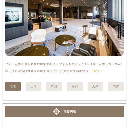
内蒙古自治区乌兰察布市集宁区恩和大街百达翡丽售后服务中心（需提前预约）
内蒙古自治区锡林郭勒盟市锡林浩特市光明街与额尔敦路交叉口百达翡丽售后服务中心（需提前预约）
内蒙古自治区兴安盟市乌兰浩特市兴安大街百达翡丽售后服务中心（需提前预约）
山西省大同市平城区迎宾街百达翡丽售后服务中心（需提前预约）
山西省晋城市城区黄华街百达翡丽售后服务中心（需提前预约）
山西省晋中市榆次区顺城街百达翡丽售后服务中心（需提前预约）
山西省临汾市尧都区解放路百达翡丽售后服务中心（需提前预约）
山西省吕梁市离石区永宁中路与建设街交叉口百达翡丽售后服务中心（需提前预约）
北京王府井百达翡丽售后服务中心位于北京市东城区东长安街1号王府井东方广场W3
上
山西省朔州市朔城区怡西路与鄯阳西街交汇处百达翡丽售后服务中心（需提前预约）
座，是百达翡丽维修保养服务网点,中心技师均接受标准培训....
详情 >
修
山西省忻州市忻府区和平东街与七一南路交叉口百达翡丽售后服务中心（需提前预约）
山西省阳泉市郊区平阳东街与新城大道交叉口百达翡丽售后服务中心（需提前预约）
北京
上海
广州
深圳
天津
成都
山西省运城市盐湖区河东街百达翡丽售后服务中心（需提前预约）
山西省长治市潞州区英雄中路百达翡丽售后服务中心（需提前预约）
山西省太原市迎泽区迎泽街道解放路15号亨得利名表维修授权店3楼百达翡丽售后服务中心（需提前预约）
推荐阅读
天津市和平区赤峰道136号天津国际金融中心26层2603室百达翡丽售后服务中心（需提前预约）
安徽省安庆市迎江区人民路百达翡丽售后服务中心（需提前预约）