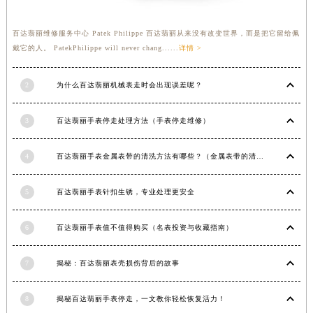
福建省宁德市蕉城区天湖东路百达翡丽售后服务中心（需提前预约）
福建省莆田市城厢区霞林街道荔华东大道百达翡丽售后服务中心（需提前预约）
百达翡丽维修服务中心 Patek Philippe 百达翡丽从来没有改变世界，而是把它留给佩
戴它的人。 PatekPhilippe will never chang......
详情 >
福建省三明市三元区东乾二路百达翡丽售后服务中心（需提前预约）
福建省漳州市龙文区步港路百达翡丽售后服务中心（需提前预约）
2
为什么百达翡丽机械表走时会出现误差呢？
江苏省常州市新北区龙锦路1590号现代传媒中心5号楼10层1008室百达翡丽售后服务中心（需提前预约）
江苏省淮安市清江浦区淮海北路百达翡丽售后服务中心（需提前预约）
3
百达翡丽手表停走处理方法（手表停走维修）
江苏省连云港市海州区通灌北路百达翡丽售后服务中心（需提前预约）
江苏省南京市秦淮区中山南路1号南京中心22层22-C1-C3室百达翡丽售后服务中心（需提前预约）
4
百达翡丽手表金属表带的清洗方法有哪些？（金属表带的清洗）
江苏省宿迁市宿城区西湖路百达翡丽售后服务中心（需提前预约）
江苏省泰州市海陵区永定东路399号置地商务中心东塔（华润万象城）17层1706室百达翡丽售后服务中心（需提前预约）
5
百达翡丽手表针扣生锈，专业处理更安全
江苏省徐州市鼓楼区淮海东路29号苏宁广场IFC国际金融中心35层3508室百达翡丽售后服务中心（需提前预约）
6
百达翡丽手表值不值得购买（名表投资与收藏指南）
江苏省盐城市盐都区世纪大道5号盐城金融城写字楼1号楼16层1604室百达翡丽售后服务中心（需提前预约）
江苏省扬州市邗江区国展路29号星耀天地写字楼1号楼18层1803室百达翡丽售后服务中心（需提前预约）
7
揭秘：百达翡丽表壳损伤背后的故事
江苏省镇江市京口区中山东路百达翡丽售后服务中心（需提前预约）
江西省抚州市临川区赣东大道百达翡丽售后服务中心（需提前预约）
8
揭秘百达翡丽手表停走，一文教你轻松恢复活力！
江西省赣州市章贡区文清路百达翡丽售后服务中心（需提前预约）