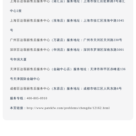
上海百达翡丽售后服务中心
（港汇店）服务地址：上海市徐汇区虹桥路3号港汇
吉林省吉林市船营区河南街百达翡丽售后服务中心（需提前预约）
中心2座
吉林省辽源市龙山区人民大街百达翡丽售后服务中心（需提前预约）
上海百达翡丽售后服务中心
（淮海店）服务地址：上海市徐汇区淮海中路1045
吉林省梅河口市新华街道梅河大街百达翡丽售后服务中心（需提前预约）
号
吉林省四平市铁东区紫气大路与南九经街交汇处百达翡丽售后服务中心（需提前预约）
吉林省松原市宁江区五环大街百达翡丽售后服务中心（需提前预约）
广州百达翡丽售后服务中心
（万菱店）服务地址：广州市天河区天河路230号
吉林省通化市东昌区环通乡江南大街百达翡丽售后服务中心（需提前预约）
深圳百达翡丽售后服务中心
（华润店）服务地址：深圳市罗湖区深南东路5001
吉林省延边市延吉市解放路百达翡丽售后服务中心（需提前预约）
号华润大厦
辽宁省鞍山市铁东区站前街百达翡丽售后服务中心（需提前预约）
天津百达翡丽售后服务中心
（金融中心店）服务地址：天津市和平区赤峰道136
辽宁省本溪市平山区胜利路百达翡丽售后服务中心（需提前预约）
号天津国际金融中心
辽宁省朝阳市双塔区新华路百达翡丽售后服务中心（需提前预约）
成都百达翡丽售后服务中心
（东原店）服务地址：成都市锦江区人民东路6号
辽宁省丹东市振兴区七经街百达翡丽售后服务中心（需提前预约）
服务专线：
400-805-0910
辽宁省抚顺市新抚区东一路百达翡丽售后服务中心（需提前预约）
辽宁省阜新市海州区解放大街百达翡丽售后服务中心（需提前预约）
本页链接：
http://www.patekfw.com/problems/chengdu/12162.html
辽宁省葫芦岛市连山区中央路百达翡丽售后服务中心（需提前预约）
辽宁省锦州市古塔区中央大街百达翡丽售后服务中心（需提前预约）
辽宁省辽阳市白塔区新运大街百达翡丽售后服务中心（需提前预约）