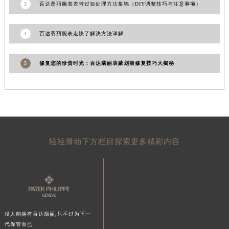
3
百达翡丽腕表表带过短处理方法集锦（DIY调整技巧与注意事项）
山东省泰安市泰山区财源街道泰山大街百达翡丽售后服务中心（需提前预约）
山东省威海市环翠区新威海路89号振华商厦一楼名表维修百达翡丽售后服务中心（需提前预约）
4
百达翡丽腕表走快了解决方法详解
山东省潍坊市奎文区东风东街百达翡丽售后服务中心（需提前预约）
山东省枣庄市滕州市北辛路与善国路交叉口百达翡丽售后服务中心（需提前预约）
5
修复您的珍贵时光：百达翡丽表蒙划痕修复技巧大揭秘
山东省淄博市张店区金晶大道百达翡丽售后服务中心（需提前预约）
上海市黄浦区南京东路299号宏伊国际广场写字楼8层806室百达翡丽售后服务中心（需提前预约）
上海市徐汇区虹桥路3号港汇中心2座37层3705室百达翡丽售后服务中心（需提前预约）
浙江省杭州市上城区钱江路1366号华润大厦A座5层503-5室百达翡丽售后服务中心（需提前预约）
浙江省湖州市吴兴区劳动路百达翡丽售后服务中心（需提前预约）
浙江省嘉兴市南湖区广益路705号嘉兴世界贸易中心A座13层1304室百达翡丽售后服务中心（需提前预约）
轻轻滑动下方栏目探索更多精彩内容
浙江省金华市金东区东市南街777号金华万达广场4号楼22楼2209室百达翡丽售后服务中心（需提前预约）
浙江省丽水市莲都区解放街百达翡丽售后服务中心（需提前预约）
浙江省宁波市江北区大闸南路500号来福士广场办公楼20层2009室百达翡丽售后服务中心（需提前预约）
浙江省衢州市柯城区上街百达翡丽售后服务中心（需提前预约）
浙江省绍兴市越城区胜利东路379号世茂天际中心写字楼8层805室百达翡丽售后服务中心（需提前预约）
没人能拥有百达翡丽,只不过为下一
浙江省舟山市定海区解放东路百达翡丽售后服务中心（需提前预约）
代保管而已