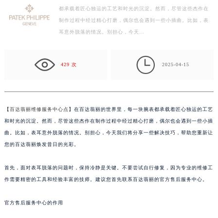
都承载着匠心独运的工艺和时光的沉淀。然而，尽管这些杰作在
常州市新北区龙锦路1590号现代传媒中心写字楼5号楼10层1008室（需提前预约）
制作过程中经过精心打磨，偶尔也会遇到一些小插曲。比如，表
徐州市鼓楼区淮海东路29号苏宁广场IFC国际金融中心写字楼35层3508室（需提前预约）
耳意外脱落的情况。别担心，今天…
扬州市邗江区国展路29号星耀天地写字楼1号楼18层1803室（需提前预约）
盐城市盐都区世纪大道5号盐城金融城写字楼1号楼16层1604室（需提前预约）

泰州市海陵区永定东路399号置地商务中心东塔写字楼（华润万象城）17层1706室（需提前预约）
429 次
2025-04-15
宁波市江北区大闸南路500号来福士广场办公楼20层2009室（需提前预约）
杭州市上城区钱江路1366号华润大厦写字楼A座5层503-5室（需提前预约）
金华市金东区东市南街777号金华万达广场写字楼4号楼22层2209室（需提前预约）
【
百达翡丽维修服务中心点
】在百达翡丽的世界里，每一块腕表都承载着匠心独运的工艺
绍兴市越城区胜利东路379号世茂天际中心写字楼8层805室（需提前预约）
和时光的沉淀。然而，尽管这些杰作在制作过程中经过精心打磨，偶尔也会遇到一些小插
嘉兴市南湖区广益路705号嘉兴世界贸易中心写字楼A座13层1304室（需提前预约）
曲。比如，表耳意外脱落的情况。别担心，今天我们将分享一些解决技巧，帮助您重新让
您的百达翡丽焕发昔日的光彩。
南昌市红谷滩新区红谷中大道998号绿地双子塔（中央广场）A1座办公楼14层07室（需提前预约）
济南市历下区经十路11111号华润中心写字楼（万象城）15层1508室（需提前预约）
首先，面对表耳脱落的问题时，保持冷静是关键。不要尝试自行修复，因为专业的维修工
广州市天河区天河路230号万菱汇国际中心写字楼A塔7层704室（需提前预约）
作需要精密的工具和经验丰富的技师。建议您首先联系百达翡丽的官方售后服务中心。
广州市越秀区环市东路371-375号世界贸易中心大厦南塔写字楼15层07室（需提前预约）
深圳市罗湖区深南东路5001号华润大厦写字楼17层1701室（需提前预约）
官方售后服务中心的作用
惠州市惠城区江北文昌一路7号华贸大厦写字楼1座30层05室（需提前预约）