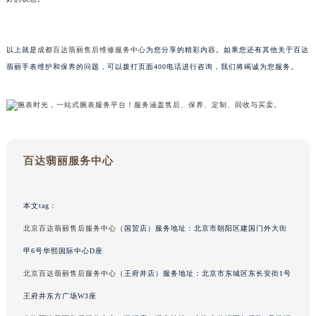
内蒙古自治区呼和浩特市玉泉区大学西街70号华润万象城写字楼（鄂尔多斯大厦）23层2326室（需提前预约）
甘肃省兰州市七里河区西津西路16号兰州中心写字楼21层2102室（需提前预约）
以上就是
成都百达翡丽售后维修服务中心
为您分享的精彩内容。如果您还有其他关于百达
重庆市解放碑渝中区民权路28号英利国际金融中心写字楼20层01室（需提前预约）
翡丽手表维护和保养的问题，可以拨打页面400电话进行咨询，我们将竭诚为您服务。
黑龙江省大庆市萨尔图区会战大街百达翡丽售后服务中心（需提前预约）
黑龙江省鹤岗市向阳区红军路百达翡丽售后服务中心（需提前预约）
黑龙江省黑河市爱辉区中央街百达翡丽售后服务中心（需提前预约）
黑龙江省鸡西市鸡冠区红军路百达翡丽售后服务中心（需提前预约）
黑龙江省佳木斯市向阳区长安路百达翡丽售后服务中心（需提前预约）
百达翡丽服务中心
黑龙江省牡丹江市东安区太平路百达翡丽售后服务中心（需提前预约）
黑龙江省七台河市桃山区大同街百达翡丽售后服务中心（需提前预约）
本文tag：
黑龙江省齐齐哈尔市龙沙区龙华路百达翡丽售后服务中心（需提前预约）
北京百达翡丽售后服务中心
（国贸店）服务地址：北京市朝阳区建国门外大街
黑龙江省双鸭山市尖山区新兴大街百达翡丽售后服务中心（需提前预约）
黑龙江省绥化市北林区新华街与康庄路交叉口百达翡丽售后服务中心（需提前预约）
甲6号华熙国际中心D座
黑龙江省伊春市伊美区通河路百达翡丽售后服务中心（需提前预约）
北京百达翡丽售后服务中心
（王府井店）服务地址：北京市东城区东长安街1号
吉林省白城市洮北区明仁南街百达翡丽售后服务中心（需提前预约）
王府井东方广场W3座
吉林省白山市浑江区浑江大街百达翡丽售后服务中心（需提前预约）