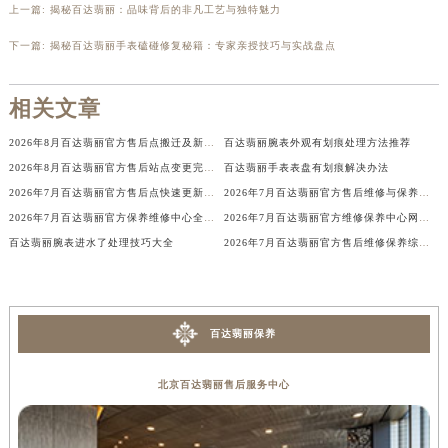
上一篇:
揭秘百达翡丽：品味背后的非凡工艺与独特魅力
辽宁省盘锦市兴隆台区石油大街百达翡丽售后服务中心（需提前预约）
下一篇:
揭秘百达翡丽手表磕碰修复秘籍：专家亲授技巧与实战盘点
辽宁省铁岭市银州区南马路百达翡丽售后服务中心（需提前预约）
辽宁省营口市站前区市府路与渤海大街交叉口百达翡丽售后服务中心（需提前预约）
相关文章
辽宁省沈阳市沈河区中街路137号亨得利名表维修授权店1楼百达翡丽售后服务中心（需提前预约）
辽宁省沈阳市沈河区中街路83号亨得利名表维修授权店1楼百达翡丽售后服务中心（需提前预约）
2026年8月百达翡丽官方售后点搬迁及新开信息汇总
百达翡丽腕表外观有划痕处理方法推荐
北京市朝阳区建国门外大街甲6号华熙国际中心D座11层1102室百达翡丽售后服务中心（北京总部）（需提前预约）
2026年8月百达翡丽官方售后站点变更完整通知（含迁址与新建）
百达翡丽手表表盘有划痕解决办法
北京市东城区东长安街1号王府井东方广场W3座6层602室百达翡丽售后服务中心（需提前预约）
2026年7月百达翡丽官方售后点快速更新补充修订最终版：迁址+增设
2026年7月百达翡丽官方售后维修与保养综合服务中心迁址补充速览文本
河北省保定市竞秀区朝阳北大街北国先天下百达翡丽售后服务中心（需提前预约）
2026年7月百达翡丽官方保养维修中心全面调整方案公布（迁址新增网点）
2026年7月百达翡丽官方维修保养中心网点地址变更及新开清单
百达翡丽腕表进水了处理技巧大全
2026年7月百达翡丽官方售后维修保养综合服务网络补充发布确认稿文件
内蒙古自治区阿拉善盟市左旗土尔扈特大街百达翡丽售后服务中心（需提前预约）
内蒙古自治区巴彦淖尔市临河区新华街百达翡丽售后服务中心（需提前预约）
内蒙古自治区包头市青山区幸福路甲3号王府井百货名表维修百达翡丽售后服务中心（需提前预约）
内蒙古自治区赤峰市红山区哈达街百达翡丽售后服务中心（需提前预约）
百达翡丽保养
内蒙古自治区鄂尔多斯市东胜区伊金霍洛街百达翡丽售后服务中心（需提前预约）
内蒙古自治区呼伦贝尔市海拉尔区中央街百达翡丽售后服务中心（需提前预约）
北京百达翡丽售后服务中心
内蒙古自治区通辽市科尔沁区明仁大街百达翡丽售后服务中心（需提前预约）
内蒙古自治区乌海市海勃湾区人民南路百达翡丽售后服务中心（需提前预约）