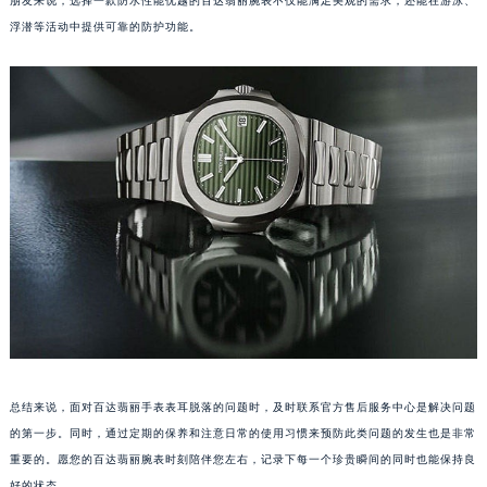
朋友来说，选择一款防水性能优越的百达翡丽腕表不仅能满足美观的需求，还能在游泳、
南通市崇川区工农路57号圆融广场写字楼16层1603室（需提前预约）
浮潜等活动中提供可靠的防护功能。
苏州市苏州工业园区星港街199号苏州中心办公楼C座22层08室（需提前预约）
武汉市江汉区解放大道686号世界贸易大厦38层09室（需提前预约）
南宁市青秀区金湖路59号地王大厦12楼1224室（需提前预约）
合肥市蜀山区潜山路111号万象城华润大厦B座12楼03室（需提前预约）
泉州市丰泽区宝洲路729号浦西万达中心写字楼A座7楼709室（需提前预约）
青岛市南区山东路6号华润大厦B座22层04室（需提前预约）
烟台市芝罘区胜利路139号万达金融中心A座907室（需提前预约）
长春市朝阳区西安大路727号中银大厦A座(旺进大厦)18层09室（需提前预约）
贵阳市南明区都司高架桥路33号亨特国际金融中心14楼14D（需提前预约）
昆明市盘龙区北京路928号同德昆明广场写字楼10层06室（需提前预约）
石家庄市长安区中山东路39号勒泰中心写字楼B座13层07室（需提前预约）
西安市碑林区南关正街88号华侨城长安国际中心E座6楼10室（需提前预约）
总结来说，面对百达翡丽手表表耳脱落的问题时，及时联系官方售后服务中心是解决问题
海口市龙华区金贸东路5号海口华润大厦B座17层1707室（需提前预约）
的第一步。同时，通过定期的保养和注意日常的使用习惯来预防此类问题的发生也是非常
唐山市路南区新华东道100号万达广场写字楼A座10层1002室（需提前预约）
重要的。愿您的百达翡丽腕表时刻陪伴您左右，记录下每一个珍贵瞬间的同时也能保持良
台州市椒江区东海大道1800号腾达中心东1幢20楼2002室（需提前预约）
好的状态。