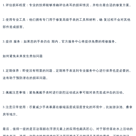
1.评估损坏程度：专业的技师能够准确评估表耳的损坏情况，并给出最合适的修复方案。
厦门市思明区湖滨东路95号华润大厦写字楼B座11层1104室（需提前预约）
福州市鼓楼区五四路128-1号恒力城写字楼15层03室（需提前预约）
2.使用专业工具：他们拥有专门用于修复高级手表的工具和材料，确 复过程不会对其他
成都市锦江区人民东路6号SAC东原中心写字楼24层2406B室（需提前预约）
部件造成损害。
重庆市江北区观音桥步行街2号融恒时代广场写字楼9层902室（需提前预约）
长沙市芙蓉区定王台街道建湘路393号世茂环球金融中心写字楼（芙蓉广场）10层13室（需提前预约）
3.提供 服务：如果您的手表仍在 期内，官方服务中心将提供免费的维修服务。
郑州市二七区铭功路10号华润大厦写字楼29层2905室（需提前预约）
如何避免未来发生类似问题
太原市迎泽区解放路15号亨得利名表服务中心（品牌授权店）3层整层（需提前预约）
沈阳市沈河区中街路137号亨得利名表服务中心（品牌授权店）1层整层（需提前预约）
1.定期保养：即使没有明显的问题，定期将手表送到专业服务中心进行保养也是必要的。
沈阳市沈河区中街路83号亨得利名表服务中心（品牌授权店）1层整层（需提前预约）
这有助于预防潜在的损坏问题。
乌鲁木齐市天山区红山路26号时代广场（CCMALL）C座17层17-B（需提前预约）
温州市鹿城区锦绣路1067号置信广场10层1015室（需提前预约）
2.佩戴注意事项：避免佩戴手表时进行剧烈运动或从事可能对表壳造成冲击的活动。
哈尔滨市道里区友谊西路600号富力中心T2座写字楼29层03室（需提前预约）
3.注意日常使用：尽量减少手表暴露在极端温度或湿度变化的环境中，比如游泳池、桑拿
大连市中山区人民路15号国际金融大厦7层G室（需提前预约）
房等地方。
佛山市禅城区季华五路57号万科金融中心C座12层1205室（需提前预约）
东莞市东城街道鸿福东路1号民盈国贸中心T1写字楼9层907室（需提前预约）
最后，值得一提的是百达翡丽在浮漂元素上的应用也颇具匠心。对于那些喜欢水上活动的
无锡市梁溪区人民中路139号恒隆广场写字楼1座11层1104室（需提前预约）