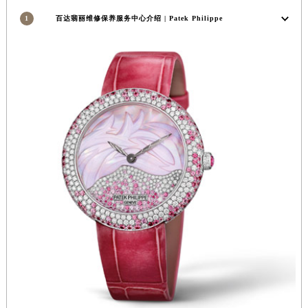
安徽省蚌埠市蚌山区淮河路百达翡丽售后服务中心（需提前预约）
1
百达翡丽维修保养服务中心介绍 | Patek Philippe
安徽省亳州市谯城区魏武大道百达翡丽售后服务中心（需提前预约）
安徽省池州市贵池区长江路百达翡丽售后服务中心（需提前预约）
安徽省滁州市琅琊区南谯北路百达翡丽售后服务中心（需提前预约）
安徽省阜阳市颍州区颍州北路百达翡丽售后服务中心（需提前预约）
安徽省淮北市相山区淮海路百达翡丽售后服务中心（需提前预约）
安徽省淮南市田家庵区国庆中路百达翡丽售后服务中心（需提前预约）
安徽省黄山市屯溪区黄山西路百达翡丽售后服务中心（需提前预约）
安徽省六安市金安区解放中路百达翡丽售后服务中心（需提前预约）
安徽省马鞍山市雨山区湖南西路百达翡丽售后服务中心（需提前预约）
安徽省宿州市埇桥区人民中路百达翡丽售后服务中心（需提前预约）
安徽省铜陵市铜官区石城大道百达翡丽售后服务中心（需提前预约）
安徽省芜湖市镜湖区中山路步行街百达翡丽售后服务中心（需提前预约）
安徽省宣城市宣州区叠嶂西路百达翡丽售后服务中心（需提前预约）
福建省龙岩市新罗区九一南路百达翡丽售后服务中心（需提前预约）
福建省南平市建阳区人民西路百达翡丽售后服务中心（需提前预约）