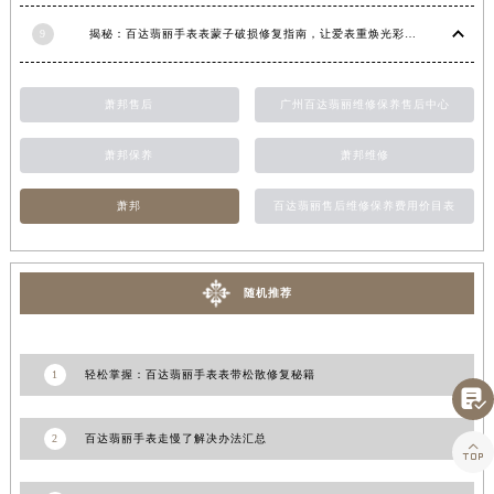
江西省吉安市吉州区井冈山大道百达翡丽售后服务中心（需提前预约）
9
揭秘：百达翡丽手表表蒙子破损修复指南，让爱表重焕光彩！
江西省景德镇市珠山区珠山中路百达翡丽售后服务中心（需提前预约）
江西省九江市浔阳区浔阳路百达翡丽售后服务中心（需提前预约）
萧邦售后
广州百达翡丽维修保养售后中心
江西省南昌市红谷滩新区红谷中大道998号绿地双子塔（中央广场）A1座办公楼14层1407室百达翡丽售后服务中心（需提前预约）
江西省萍乡市安源区萍安北大道与康庄路交叉口百达翡丽售后服务中心（需提前预约）
萧邦保养
萧邦维修
江西省上饶市信州区滨江西路百达翡丽售后服务中心（需提前预约）
萧邦
百达翡丽售后维修保养费用价目表
江西省新余市渝水区北湖西路百达翡丽售后服务中心（需提前预约）
江西省宜春市袁州区中山中路百达翡丽售后服务中心（需提前预约）
江西省鹰潭市月湖区胜利东路百达翡丽售后服务中心（需提前预约）
随机推荐
山东省德州市德城区东风中路百达翡丽售后服务中心（需提前预约）
山东省东营市东营区济南路百达翡丽售后服务中心（需提前预约）
山东省济南市历下区经十路11111号华润中心写字楼（万象城）15层1508室百达翡丽售后服务中心（需提前预约）
1
轻松掌握：百达翡丽手表表带松散修复秘籍
山东省济宁市任城区太白楼路百达翡丽售后服务中心（需提前预约）

山东省莱芜市文化南路8号银座商城名表维修一楼名表维修百达翡丽售后服务中心（需提前预约）
2
百达翡丽手表走慢了解决办法汇总

山东省临沂市兰山区解放路百达翡丽售后服务中心（需提前预约）
山东省日照市东港区烟台路百达翡丽售后服务中心（需提前预约）