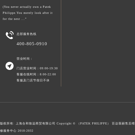
澳门特别行政区大堂区议事亭前地（新马路）百达翡丽售后服务中心（需提前预约）
(You never actually own a Patek
Philippe.You merely look after it
澳门特别行政区风顺堂区南湾大马路百达翡丽售后服务中心（需提前预约）
for the next ...”
澳门特别行政区花地玛堂区关闸广场百达翡丽售后服务中心（需提前预约）
澳门特别行政区花王堂区大三巴商圈百达翡丽售后服务中心（需提前预约）

总部服务热线
澳门特别行政区嘉模堂区官也街百达翡丽售后服务中心（需提前预约）
400-805-0910
澳门省路氹城市金光大道百达翡丽售后服务中心（需提前预约）
澳门特别行政区望德堂区塔石广场百达翡丽售后服务中心（需提前预约）
营业时间：

福建省福州市鼓楼区五四路128-1号恒力城写字楼15层03室百达翡丽售后服务中心（需提前预约）
门店营业时间：09:00-19:30
福建省厦门市思明区湖滨东路95号万象城华润大厦B座11层1104室百达翡丽售后服务中心（需提前预约）
客服在线时间：8:00-22:00
客服及门店节假日不休
广东省潮州市潮安区新风路与潮汕路交汇处百达翡丽售后服务中心（需提前预约）
广东省广州市天河区天河路230号万菱汇国际中心A塔7层704室百达翡丽售后服务中心（需提前预约）
广东省广州市越秀区环市东路371-375号世界贸易中心大厦南塔15层1507室百达翡丽售后服务中心（需提前预约）
广东省河源市源城区越王大道百达翡丽售后服务中心（需提前预约）
广东省惠州市惠城区江北文昌一路7号华贸大厦1座30层3005室百达翡丽售后服务中心（需提前预约）
版权所有: 上海合和致远商贸有限公司 Copyright © （PATEK PHILIPPE）
百达翡丽售后维
广东省江门市蓬江区广场西路百达翡丽售后服务中心（需提前预约）
修服务中心
2018-2032
广东省揭阳市榕城进贤门步行街百达翡丽售后服务中心（需提前预约）