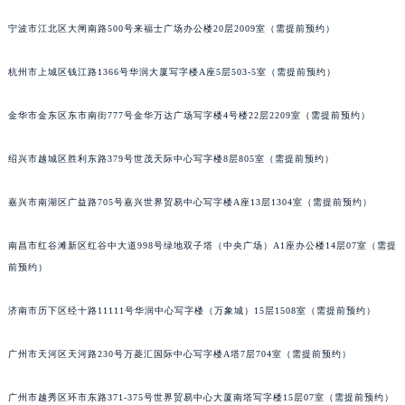
前预约）
南通市崇川区工农路57号圆融广场写字楼16层1603室（需提前预约）
苏州市苏州工业园区星港街199号苏州中心办公楼C座22层08室（需提前预约）
宁波市江北区大闸南路500号来福士广场办公楼20层2009室（需提前预约）
武汉市江汉区解放大道686号世界贸易大厦38层09室（需提前预约）
杭州市上城区钱江路1366号华润大厦写字楼A座5层503-5室（需提前预约）
南宁市青秀区金湖路59号地王大厦12楼1224室（需提前预约）
合肥市蜀山区潜山路111号万象城华润大厦B座12楼03室（需提前预约）
金华市金东区东市南街777号金华万达广场写字楼4号楼22层2209室（需提前预约）
泉州市丰泽区宝洲路729号浦西万达中心写字楼A座7楼709室（需提前预约）
青岛市南区山东路6号华润大厦B座22层04室（需提前预约）
绍兴市越城区胜利东路379号世茂天际中心写字楼8层805室（需提前预约）
烟台市芝罘区胜利路139号万达金融中心A座907室（需提前预约）
嘉兴市南湖区广益路705号嘉兴世界贸易中心写字楼A座13层1304室（需提前预约）
长春市朝阳区西安大路727号中银大厦A座(旺进大厦)18层09室（需提前预约）
贵阳市南明区都司高架桥路33号亨特国际金融中心14楼14D（需提前预约）
南昌市红谷滩新区红谷中大道998号绿地双子塔（中央广场）A1座办公楼14层07室（需提
昆明市盘龙区北京路928号同德昆明广场写字楼10层06室（需提前预约）
前预约）
石家庄市长安区中山东路39号勒泰中心写字楼B座13层07室（需提前预约）
西安市碑林区南关正街88号华侨城长安国际中心E座6楼10室（需提前预约）
济南市历下区经十路11111号华润中心写字楼（万象城）15层1508室（需提前预约）
海口市龙华区金贸东路5号海口华润大厦B座17层1707室（需提前预约）
广州市天河区天河路230号万菱汇国际中心写字楼A塔7层704室（需提前预约）
唐山市路南区新华东道100号万达广场写字楼A座10层1002室（需提前预约）
台州市椒江区东海大道1800号腾达中心东1幢20楼2002室（需提前预约）