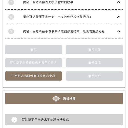
宁夏回族自治区中卫市沙坡头区鼓楼东街百达翡丽售后服务中心（需提前预约）
7
揭秘：百达翡丽表壳损伤背后的故事
青海省果洛藏族自治州玛沁县团结路百达翡丽售后服务中心（需提前预约）
青海省海北藏族自治州海晏县将军路百达翡丽售后服务中心（需提前预约）
8
揭秘百达翡丽手表停走，一文教你轻松恢复活力！
青海省海东市乐都区滨河路百达翡丽售后服务中心（需提前预约）
9
揭秘：百达翡丽手表表蒙子破损修复指南，让爱表重焕光彩！
青海省海南藏族自治州共和县青海湖大街百达翡丽售后服务中心（需提前预约）
青海省海西蒙古族藏族自治州德令哈市柴达木路百达翡丽售后服务中心（需提前预约）
青海省黄南藏族自治州同仁市德合隆路百达翡丽售后服务中心（需提前预约）
萧邦
萧邦维修
青海省西宁市城西区海湖新区西关大道百达翡丽售后服务中心（需提前预约）
百达翡丽售后维修保养费用价目表
萧邦保养
青海省玉树藏族自治州结古镇胜利路百达翡丽售后服务中心（需提前预约）
陕西省安康市汉滨区金州路百达翡丽售后服务中心（需提前预约）
广州百达翡丽维修保养售后中心
萧邦售后
陕西省宝鸡市渭滨区经二路百达翡丽售后服务中心（需提前预约）
陕西省汉中市汉台区北大街百达翡丽售后服务中心（需提前预约）
陕西省商洛市商州区州城街百达翡丽售后服务中心（需提前预约）
随机推荐
陕西省铜川市王益区红旗街百达翡丽售后服务中心（需提前预约）
陕西省渭南市临渭区东风大街百达翡丽售后服务中心（需提前预约）
1
百达翡丽手表进水了处理方法盘点
陕西省咸阳市秦都区沣西新城统一西路与白马河路交汇处百达翡丽售后服务中心（需提前预约）