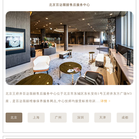
河南省新乡市红旗区人民路百达翡丽售后服务中心（需提前预约）
北京百达翡丽售后服务中心
河南省信阳市浉河区东方红大道百达翡丽售后服务中心（需提前预约）
河南省许昌市魏都区建安大道与八龙路交叉口百达翡丽售后服务中心（需提前预约）
河南省郑州市二七区民主路10号华润大厦29层2905室百达翡丽售后服务中心（需提前预约）
河南省周口市川汇区七一路百达翡丽售后服务中心（需提前预约）
河南省驻马店市驿城区乐山大道与置地大道交叉口百达翡丽售后服务中心（需提前预约）
湖北省鄂州市鄂城区文星大道百达翡丽售后服务中心（需提前预约）
湖北省黄冈市黄州区赤壁大道百达翡丽售后服务中心（需提前预约）
湖北省黄石市黄石港区武汉路百达翡丽售后服务中心（需提前预约）
湖北省荆门市东宝中天街步行街百达翡丽售后服务中心（需提前预约）
湖北省荆州市荆州区荆中路百达翡丽售后服务中心（需提前预约）
北京王府井百达翡丽售后服务中心位于北京市东城区东长安街1号王府井东方广场W3
上
湖北省十堰市茅箭区人民北路百达翡丽售后服务中心（需提前预约）
座，是百达翡丽维修保养服务网点,中心技师均接受标准培训....
详情 >
修
湖北省随州市曾都区青年路百达翡丽售后服务中心（需提前预约）
湖北省咸宁市咸安区长安大道百达翡丽售后服务中心（需提前预约）
北京
上海
广州
深圳
天津
成都
湖北省襄阳市樊城区长虹路与人民路交叉口百达翡丽售后服务中心（需提前预约）
湖北省孝感市孝南区复兴大道百达翡丽售后服务中心（需提前预约）