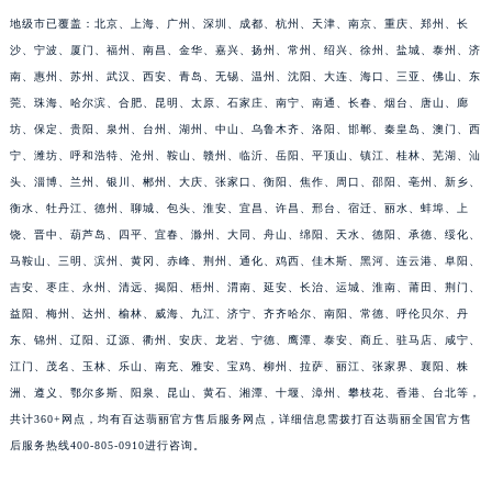
福建省宁德市蕉城区天湖东路百达翡丽售后服务中心（需提前预约）
地级市已覆盖：北京、上海、广州、深圳、成都、杭州、天津、南京、重庆、郑州、长
福建省莆田市城厢区霞林街道荔华东大道百达翡丽售后服务中心（需提前预约）
沙、宁波、厦门、福州、南昌、金华、嘉兴、扬州、常州、绍兴、徐州、盐城、泰州、济
福建省三明市三元区东乾二路百达翡丽售后服务中心（需提前预约）
南、惠州、苏州、武汉、西安、青岛、无锡、温州、沈阳、大连、海口、三亚、佛山、东
福建省漳州市龙文区步港路百达翡丽售后服务中心（需提前预约）
莞、珠海、哈尔滨、合肥、昆明、太原、石家庄、南宁、南通、长春、烟台、唐山、廊
江苏省常州市新北区龙锦路1590号现代传媒中心5号楼10层1008室百达翡丽售后服务中心（需提前预约）
坊、保定、贵阳、泉州、台州、湖州、中山、乌鲁木齐、洛阳、邯郸、秦皇岛、澳门、西
宁、潍坊、呼和浩特、沧州、鞍山、赣州、临沂、岳阳、平顶山、镇江、桂林、芜湖、汕
江苏省淮安市清江浦区淮海北路百达翡丽售后服务中心（需提前预约）
头、淄博、兰州、银川、郴州、大庆、张家口、衡阳、焦作、周口、邵阳、亳州、新乡、
江苏省连云港市海州区通灌北路百达翡丽售后服务中心（需提前预约）
衡水、牡丹江、德州、聊城、包头、淮安、宜昌、许昌、邢台、宿迁、丽水、蚌埠、上
江苏省南京市秦淮区中山南路1号南京中心22层22-C1-C3室百达翡丽售后服务中心（需提前预约）
饶、晋中、葫芦岛、四平、宜春、滁州、大同、舟山、绵阳、天水、德阳、承德、绥化、
江苏省宿迁市宿城区西湖路百达翡丽售后服务中心（需提前预约）
马鞍山、三明、滨州、黄冈、赤峰、荆州、通化、鸡西、佳木斯、黑河、连云港、阜阳、
江苏省泰州市海陵区永定东路399号置地商务中心东塔（华润万象城）17层1706室百达翡丽售后服务中心（需提前预约）
吉安、枣庄、永州、清远、揭阳、梧州、渭南、延安、长治、运城、淮南、莆田、荆门、
江苏省徐州市鼓楼区淮海东路29号苏宁广场IFC国际金融中心35层3508室百达翡丽售后服务中心（需提前预约）
益阳、梅州、达州、榆林、威海、九江、济宁、齐齐哈尔、南阳、常德、呼伦贝尔、丹
东、锦州、辽阳、辽源、衢州、安庆、龙岩、宁德、鹰潭、泰安、商丘、驻马店、咸宁、
江苏省盐城市盐都区世纪大道5号盐城金融城写字楼1号楼16层1604室百达翡丽售后服务中心（需提前预约）
江门、茂名、玉林、乐山、南充、雅安、宝鸡、柳州、拉萨、丽江、张家界、襄阳、株
江苏省扬州市邗江区国展路29号星耀天地写字楼1号楼18层1803室百达翡丽售后服务中心（需提前预约）
洲、遵义、鄂尔多斯、阳泉、昆山、黄石、湘潭、十堰、漳州、攀枝花、香港、台北等，
江苏省镇江市京口区中山东路百达翡丽售后服务中心（需提前预约）
共计360+网点，均有百达翡丽官方售后服务网点，详细信息需拨打百达翡丽全国官方售
江西省抚州市临川区赣东大道百达翡丽售后服务中心（需提前预约）
后服务热线400-805-0910进行咨询。
江西省赣州市章贡区文清路百达翡丽售后服务中心（需提前预约）