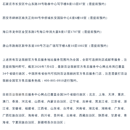
安徽省蚌埠市蚌山区淮河路百达翡丽售后服务中心（需提前预约）
石家庄市长安区中山东路39号勒泰中心写字楼B座13层07室（需提前预约）
安徽省亳州市谯城区魏武大道百达翡丽售后服务中心（需提前预约）
安徽省池州市贵池区长江路百达翡丽售后服务中心（需提前预约）
西安市碑林区南关正街88号华侨城长安国际中心E座6楼10室（需提前预约）
安徽省滁州市琅琊区南谯北路百达翡丽售后服务中心（需提前预约）
海口市龙华区金贸东路5号海口华润大厦B座17层1707室（需提前预约）
安徽省阜阳市颍州区颍州北路百达翡丽售后服务中心（需提前预约）
安徽省淮北市相山区淮海路百达翡丽售后服务中心（需提前预约）
唐山市路南区新华东道100号万达广场写字楼A座10层1002室（需提前预约）
安徽省淮南市田家庵区国庆中路百达翡丽售后服务中心（需提前预约）
安徽省黄山市屯溪区黄山西路百达翡丽售后服务中心（需提前预约）
上述所有百达翡丽官方售后服务地址服务范围均为全国，全部可选择到店或邮寄服务，注
安徽省六安市金安区解放中路百达翡丽售后服务中心（需提前预约）
意提前预约即可。截至2026年7月6日，最新百达翡丽官方售后服务中心网点布局已覆盖
34个省级行政区，中国所有省份均可找到百达翡丽的官方售后服务门店，注意需拨打百达
安徽省马鞍山市雨山区湖南西路百达翡丽售后服务中心（需提前预约）
翡丽全国官方售后服务热线：400-805-0910进行预约。
安徽省宿州市埇桥区人民中路百达翡丽售后服务中心（需提前预约）
安徽省铜陵市铜官区石城大道百达翡丽售后服务中心（需提前预约）
目前
百达翡丽售后
服务中心网点已覆盖全国34个省级行政区：北京、上海、天津、重庆、
安徽省芜湖市镜湖区中山路步行街百达翡丽售后服务中心（需提前预约）
澳门、香港、河北省、山西省、内蒙古自治区、辽宁省、吉林省、黑龙江省、江苏省、浙
安徽省宣城市宣州区叠嶂西路百达翡丽售后服务中心（需提前预约）
江省、安徽省、福建省、江西省、山东省、台湾省、河南省、湖北省、湖南省、广东省、
福建省龙岩市新罗区九一南路百达翡丽售后服务中心（需提前预约）
广西壮族自治区、海南省、四川省、贵州省、云南省、西藏自治区、陕西省、甘肃省、青
海省、宁夏回族自治区、新疆维吾尔自治区；
福建省南平市建阳区人民西路百达翡丽售后服务中心（需提前预约）