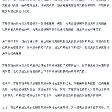
检测和评估，确定问题所在，然后制定详细的维修方案。在维修过程中，会严格按照标准
澳门特别行政区大堂区议事亭前地（新马路）百达翡丽售后服务中心（需提前预约）
流程进行操作，确保维修质量。维修完成后，还会对腕表进行再次检测和调试，保证腕表
澳门特别行政区风顺堂区南湾大马路百达翡丽售后服务中心（需提前预约）
恢复到最佳的运行状态。
澳门特别行政区花地玛堂区关闸广场百达翡丽售后服务中心（需提前预约）
澳门特别行政区花王堂区大三巴商圈百达翡丽售后服务中心（需提前预约）
百达翡丽的官方售后还提供了一些增值服务。例如，为表主提供腕表的清洗和抛光服务，
澳门特别行政区嘉模堂区官也街百达翡丽售后服务中心（需提前预约）
让腕表恢复崭新的外观；为表主提供腕表的个性化定制服务，满足表主的特殊需求。
澳门省路氹城市金光大道百达翡丽售后服务中心（需提前预约）
为了确保售后人员的专业水平，百达翡丽定期组织售后人员参加培训和考核。培训内容包
澳门特别行政区望德堂区塔石广场百达翡丽售后服务中心（需提前预约）
括腕表的维修技术、客户服务技巧等方面。通过不断的学习和提升，售后人员能够更好地
福建省福州市鼓楼区五四路128-1号恒力城写字楼15层03室百达翡丽售后服务中心（需提前预约）
为表主提供服务。
福建省厦门市思明区湖滨东路95号万象城华润大厦B座11层1104室百达翡丽售后服务中心（需提前预约）
广东省潮州市潮安区新风路与潮汕路交汇处百达翡丽售后服务中心（需提前预约）
百达翡丽的官方售后体系还与全球的售后网络进行了紧密的合作。如果表主在国外遇到腕
广东省广州市天河区天河路230号万菱汇国际中心A塔7层704室百达翡丽售后服务中心（需提前预约）
表问题，也可以通过百达翡丽的全球售后网络获得及时的帮助和支持。
广东省广州市越秀区环市东路371-375号世界贸易中心大厦南塔15层1507室百达翡丽售后服务中心（需提前预约）
在未来，百达翡丽将继续加强售后服务网络的建设和优化。不断拓展服务范围，提高服务
广东省河源市源城区越王大道百达翡丽售后服务中心（需提前预约）
质量，为表主提供更加优质、便捷的售后体验。同时，百达翡丽也将加大对售后技术的研
广东省惠州市惠城区江北文昌一路7号华贸大厦1座30层3005室百达翡丽售后服务中心（需提前预约）
发和投入，不断提升维修技术和工艺水平，为腕表的品质和价值提供更有力的保障。
广东省江门市蓬江区广场西路百达翡丽售后服务中心（需提前预约）
广东省揭阳市榕城进贤门步行街百达翡丽售后服务中心（需提前预约）
总之，百达翡丽通过此次全国售后服务网络的优化升级，为中国表主提供了更加完善、高