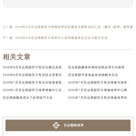
本页链接：
http://www.patekfw.com/problems/chengdu/36798.html
香港特别行政区尖沙咀区油尖旺区广东道百达翡丽售后服务中心（需提前预约）
香港特别行政区金钟区中西区金钟道百达翡丽售后服务中心（需提前预约）
香港特别行政区九龙区油尖旺区弥敦道百达翡丽售后服务中心（需提前预约）
香港特别行政区铜锣湾区湾仔区轩尼诗道百达翡丽售后服务中心（需提前预约）
上一篇:
2026年6月百达翡丽官方维修保养综合服务点最终动态汇总（搬迁+新增）最终版
河南省安阳市文峰区解放大道百达翡丽售后服务中心（需提前预约）
下一篇:
2026年6月百达翡丽官方保养中心及维修服务站迁址与新开总览
河南省鹤壁市淇滨区九州路百达翡丽售后服务中心（需提前预约）
河南省济源市沁园街道济水大道百达翡丽售后服务中心（需提前预约）
相关文章
河南省焦作市解放区解放路百达翡丽售后服务中心（需提前预约）
2026年8月百达翡丽官方售后点搬迁及新开信息汇总
百达翡丽腕表外观有划痕处理方法推荐
河南省开封市鼓楼区中山路百达翡丽售后服务中心（需提前预约）
2026年8月百达翡丽官方售后站点变更完整通知（含迁址与新建）
百达翡丽手表表盘有划痕解决办法
河南省洛阳市西工区中州中路与解放路交叉口百达翡丽售后服务中心（需提前预约）
2026年7月百达翡丽官方售后点快速更新补充修订最终版：迁址+增设
2026年7月百达翡丽官方售后维修与保养综合服务中心迁址补充速览文本
河南省漯河市源汇区交通路百达翡丽售后服务中心（需提前预约）
2026年7月百达翡丽官方保养维修中心全面调整方案公布（迁址新增网点）
2026年7月百达翡丽官方维修保养中心网点地址变更及新开清单
河南省南阳市宛城区范蠡东路与南都路交叉口百达翡丽售后服务中心（需提前预约）
百达翡丽腕表进水了处理技巧大全
2026年7月百达翡丽官方售后维修保养综合服务网络补充发布确认稿文件
河南省平顶山市卫东区建设路百达翡丽售后服务中心（需提前预约）
河南省濮阳市大华龙区开州路绿城路交叉口百达翡丽售后服务中心（需提前预约）
河南省三门峡市湖滨区和平路百达翡丽售后服务中心（需提前预约）
百达翡丽保养
河南省商丘市梁园区神火大道百达翡丽售后服务中心（需提前预约）