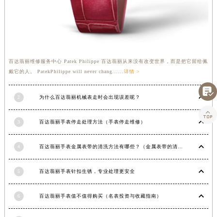
甘肃省敦煌市沙州镇阳关中路百达翡丽售后服务中心（需提前预约）
甘肃省合作市人民街百达翡丽售后服务中心（需提前预约）
甘肃省嘉峪关市雄关区新华中路百达翡丽售后服务中心（需提前预约）
甘肃省金昌市金川区北京路百达翡丽售后服务中心（需提前预约）
甘肃省酒泉市肃州区西大街百达翡丽售后服务中心（需提前预约）
百达翡丽维修服务中心 Patek Philippe 百达翡丽从来没有改变世界，而是把它留给佩
甘肃省临夏市城南街道团结路百达翡丽售后服务中心（需提前预约）
戴它的人。 PatekPhilippe will never chang......
详情 >

甘肃省陇南市武都区人民路百达翡丽售后服务中心（需提前预约）
甘肃省平凉市崆峒区西大街百达翡丽售后服务中心（需提前预约）
2
为什么百达翡丽机械表走时会出现误差呢？

甘肃省庆阳市西峰区南大街百达翡丽售后服务中心（需提前预约）
3
百达翡丽手表停走处理方法（手表停走维修）
甘肃省天水市秦州区民主路百达翡丽售后服务中心（需提前预约）
甘肃省武威市凉州区迎宾路百达翡丽售后服务中心（需提前预约）
4
百达翡丽手表金属表带的清洗方法有哪些？（金属表带的清洗）
甘肃省张掖市甘州区民乐北路百达翡丽售后服务中心（需提前预约）
宁夏回族自治区固原市原州区文化街百达翡丽售后服务中心（需提前预约）
5
百达翡丽手表针扣生锈，专业处理更安全
宁夏回族自治区石嘴山市大武口区贺兰山路百达翡丽售后服务中心（需提前预约）
宁夏回族自治区吴忠市利通区开元大道百达翡丽售后服务中心（需提前预约）
6
百达翡丽手表值不值得购买（名表投资与收藏指南）
宁夏回族自治区银川市兴庆区新华东路97号新百中心C馆一层C1-18号商铺百达翡丽售后服务中心（需提前预约）