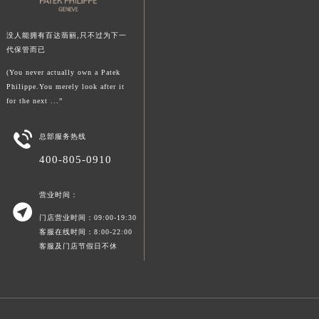
新疆维吾尔自治区喀什市解放北路百达翡丽售后服务中心（需提前预约）
新疆维吾尔自治区可克达拉市幸福路百达翡丽售后服务中心（需提前预约）
没人能拥有百达翡丽,只不过为下一
新疆维吾尔自治区克拉玛依市克拉玛依区友谊路百达翡丽售后服务中心（需提前预约）
代保管而已
新疆维吾尔自治区库车市库车市文化东路百达翡丽售后服务中心（需提前预约）
(You never actually own a Patek
新疆维吾尔自治区库尔勒市库尔勒市人民东路百达翡丽售后服务中心（需提前预约）
Philippe.You merely look after it
新疆维吾尔自治区奎屯市团结西街百达翡丽售后服务中心（需提前预约）
for the next ...”
新疆维吾尔自治区昆玉市昆泉街百达翡丽售后服务中心（需提前预约）

总部服务热线
新疆维吾尔自治区沙湾市三道河子镇世纪大道南路百达翡丽售后服务中心（需提前预约）
400-805-0910
新疆维吾尔自治区石河子市北二路百达翡丽售后服务中心（需提前预约）
新疆维吾尔自治区双河市光明路百达翡丽售后服务中心（需提前预约）
营业时间：
新疆维吾尔自治区塔城市塔城地区闻琴路百达翡丽售后服务中心（需提前预约）

门店营业时间：09:00-19:30
新疆维吾尔自治区铁门关市兴疆路百达翡丽售后服务中心（需提前预约）
客服在线时间：8:00-22:00
新疆维吾尔自治区图木舒克市图木舒克市中兴街百达翡丽售后服务中心（需提前预约）
客服及门店节假日不休
新疆维吾尔自治区吐鲁番市高昌区文化中路文化中路百达翡丽售后服务中心（需提前预约）
新疆维吾尔自治区乌苏市乌鲁木齐北路百达翡丽售后服务中心（需提前预约）
新疆维吾尔自治区五家渠市长征西街百达翡丽售后服务中心（需提前预约）