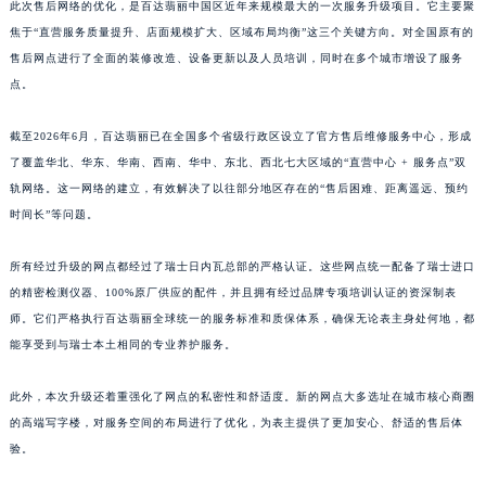
江西省吉安市吉州区井冈山大道百达翡丽售后服务中心（需提前预约）
此次售后网络的优化，是百达翡丽中国区近年来规模最大的一次服务升级项目。它主要聚
焦于“直营服务质量提升、店面规模扩大、区域布局均衡”这三个关键方向。对全国原有的
江西省景德镇市珠山区珠山中路百达翡丽售后服务中心（需提前预约）
售后网点进行了全面的装修改造、设备更新以及人员培训，同时在多个城市增设了服务
江西省九江市浔阳区浔阳路百达翡丽售后服务中心（需提前预约）
点。
江西省南昌市红谷滩新区红谷中大道998号绿地双子塔（中央广场）A1座办公楼14层1407室百达翡丽售后服务中心（需提前预约）
江西省萍乡市安源区萍安北大道与康庄路交叉口百达翡丽售后服务中心（需提前预约）
截至2026年6月，百达翡丽已在全国多个省级行政区设立了官方售后维修服务中心，形成
江西省上饶市信州区滨江西路百达翡丽售后服务中心（需提前预约）
了覆盖华北、华东、华南、西南、华中、东北、西北七大区域的“直营中心 + 服务点”双
江西省新余市渝水区北湖西路百达翡丽售后服务中心（需提前预约）
轨网络。这一网络的建立，有效解决了以往部分地区存在的“售后困难、距离遥远、预约
时间长”等问题。
江西省宜春市袁州区中山中路百达翡丽售后服务中心（需提前预约）
江西省鹰潭市月湖区胜利东路百达翡丽售后服务中心（需提前预约）
所有经过升级的网点都经过了瑞士日内瓦总部的严格认证。这些网点统一配备了瑞士进口
山东省德州市德城区东风中路百达翡丽售后服务中心（需提前预约）
的精密检测仪器、100%原厂供应的配件，并且拥有经过品牌专项培训认证的资深制表
山东省东营市东营区济南路百达翡丽售后服务中心（需提前预约）
师。它们严格执行百达翡丽全球统一的服务标准和质保体系，确保无论表主身处何地，都
山东省济南市历下区经十路11111号华润中心写字楼（万象城）15层1508室百达翡丽售后服务中心（需提前预约）
能享受到与瑞士本土相同的专业养护服务。
山东省济宁市任城区太白楼路百达翡丽售后服务中心（需提前预约）
此外，本次升级还着重强化了网点的私密性和舒适度。新的网点大多选址在城市核心商圈
山东省莱芜市文化南路8号银座商城名表维修一楼名表维修百达翡丽售后服务中心（需提前预约）
的高端写字楼，对服务空间的布局进行了优化，为表主提供了更加安心、舒适的售后体
山东省临沂市兰山区解放路百达翡丽售后服务中心（需提前预约）
验。
山东省日照市东港区烟台路百达翡丽售后服务中心（需提前预约）