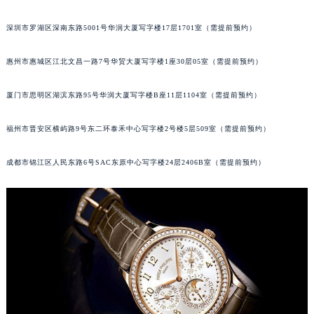
广州市越秀区环市东路371-375号世界贸易中心大厦南塔写字楼15层07室（需提前预约）
内蒙古自治区呼和浩特市玉泉区大学西街70号华润万象城写字楼（鄂尔多斯大厦）23层2326室（需提前预约）
甘肃省兰州市七里河区西津西路16号兰州中心写字楼21层2102室（需提前预约）
深圳市罗湖区深南东路5001号华润大厦写字楼17层1701室（需提前预约）
重庆市解放碑渝中区民权路28号英利国际金融中心写字楼20层01室（需提前预约）
黑龙江省大庆市萨尔图区会战大街百达翡丽售后服务中心（需提前预约）
惠州市惠城区江北文昌一路7号华贸大厦写字楼1座30层05室（需提前预约）
黑龙江省鹤岗市向阳区红军路百达翡丽售后服务中心（需提前预约）
厦门市思明区湖滨东路95号华润大厦写字楼B座11层1104室（需提前预约）
黑龙江省黑河市爱辉区中央街百达翡丽售后服务中心（需提前预约）
黑龙江省鸡西市鸡冠区红军路百达翡丽售后服务中心（需提前预约）
福州市晋安区横屿路9号东二环泰禾中心写字楼2号楼5层509室（需提前预约）
黑龙江省佳木斯市向阳区长安路百达翡丽售后服务中心（需提前预约）
黑龙江省牡丹江市东安区太平路百达翡丽售后服务中心（需提前预约）
成都市锦江区人民东路6号SAC东原中心写字楼24层2406B室（需提前预约）
黑龙江省七台河市桃山区大同街百达翡丽售后服务中心（需提前预约）
黑龙江省齐齐哈尔市龙沙区龙华路百达翡丽售后服务中心（需提前预约）
黑龙江省双鸭山市尖山区新兴大街百达翡丽售后服务中心（需提前预约）
黑龙江省绥化市北林区新华街与康庄路交叉口百达翡丽售后服务中心（需提前预约）
黑龙江省伊春市伊美区通河路百达翡丽售后服务中心（需提前预约）
吉林省白城市洮北区明仁南街百达翡丽售后服务中心（需提前预约）
吉林省白山市浑江区浑江大街百达翡丽售后服务中心（需提前预约）