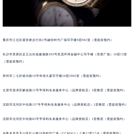
吉林省吉林市船营区河南街百达翡丽售后服务中心（需提前预约）
吉林省辽源市龙山区人民大街百达翡丽售后服务中心（需提前预约）
吉林省梅河口市新华街道梅河大街百达翡丽售后服务中心（需提前预约）
吉林省四平市铁东区紫气大路与南九经街交汇处百达翡丽售后服务中心（需提前预约）
吉林省松原市宁江区五环大街百达翡丽售后服务中心（需提前预约）
重庆市江北区观音桥步行街2号融恒时代广场写字楼9层902室（需提前预约）
吉林省通化市东昌区环通乡江南大街百达翡丽售后服务中心（需提前预约）
吉林省延边市延吉市解放路百达翡丽售后服务中心（需提前预约）
长沙市芙蓉区定王台街道建湘路393号世茂环球金融中心写字楼（芙蓉广场）10层13室
辽宁省鞍山市铁东区站前街百达翡丽售后服务中心（需提前预约）
（需提前预约）
辽宁省本溪市平山区胜利路百达翡丽售后服务中心（需提前预约）
郑州市二七区铭功路10号华润大厦写字楼29层2905室（需提前预约）
辽宁省朝阳市双塔区新华路百达翡丽售后服务中心（需提前预约）
辽宁省丹东市振兴区七经街百达翡丽售后服务中心（需提前预约）
太原市迎泽区解放路15号亨得利名表服务中心（品牌授权店）3层整层（需提前预约）
辽宁省抚顺市新抚区东一路百达翡丽售后服务中心（需提前预约）
辽宁省阜新市海州区解放大街百达翡丽售后服务中心（需提前预约）
沈阳市沈河区中街路137号亨得利名表服务中心（品牌授权店）1层整层（需提前预约）
辽宁省葫芦岛市连山区中央路百达翡丽售后服务中心（需提前预约）
辽宁省锦州市古塔区中央大街百达翡丽售后服务中心（需提前预约）
沈阳市沈河区中街路83号亨得利名表服务中心（品牌授权店）1层整层（需提前预约）
辽宁省辽阳市白塔区新运大街百达翡丽售后服务中心（需提前预约）