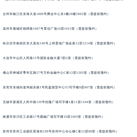
乌鲁木齐市天山区红山路26号时代广场（CCMALL）C座17层17-B（需提前预约）
辽宁省盘锦市兴隆台区石油大街百达翡丽售后服务中心（需提前预约）
辽宁省铁岭市银州区南马路百达翡丽售后服务中心（需提前预约）
台州市椒江区东海大道1800号腾达中心东1幢20楼2002室（需提前预约）
辽宁省营口市站前区市府路与渤海大街交叉口百达翡丽售后服务中心（需提前预约）
辽宁省沈阳市沈河区中街路137号亨得利名表维修授权店1楼百达翡丽售后服务中心（需提前预约）
温州市鹿城区锦绣路1067号置信广场10层1015室（需提前预约）
辽宁省沈阳市沈河区中街路83号亨得利名表维修授权店1楼百达翡丽售后服务中心（需提前预约）
哈尔滨市南岗区东大直街146号上和置地广场金座12层1214室（需提前预约）
北京市朝阳区建国门外大街甲6号华熙国际中心D座11层1102室百达翡丽售后服务中心（北京总部）（需提前预约）
北京市东城区东长安街1号王府井东方广场W3座6层602室百达翡丽售后服务中心（需提前预约）
大连市中山区人民路15号国际金融大厦7层G室（需提前预约）
河北省保定市竞秀区朝阳北大街北国先天下百达翡丽售后服务中心（需提前预约）
内蒙古自治区阿拉善盟市左旗土尔扈特大街百达翡丽售后服务中心（需提前预约）
佛山市禅城区季华五路57号万科金融中心C座12层1205室（需提前预约）
内蒙古自治区巴彦淖尔市临河区新华街百达翡丽售后服务中心（需提前预约）
内蒙古自治区包头市青山区幸福路甲3号王府井百货名表维修百达翡丽售后服务中心（需提前预约）
东莞市东城街道鸿福东路1号民盈国贸中心T1写字楼9层907室（需提前预约）
内蒙古自治区赤峰市红山区哈达街百达翡丽售后服务中心（需提前预约）
无锡市梁溪区人民中路139号恒隆广场写字楼1座11层1104室（需提前预约）
内蒙古自治区鄂尔多斯市东胜区伊金霍洛街百达翡丽售后服务中心（需提前预约）
内蒙古自治区呼伦贝尔市海拉尔区中央街百达翡丽售后服务中心（需提前预约）
南通市崇川区工农路57号圆融广场写字楼16层1603室（需提前预约）
内蒙古自治区通辽市科尔沁区明仁大街百达翡丽售后服务中心（需提前预约）
内蒙古自治区乌海市海勃湾区人民南路百达翡丽售后服务中心（需提前预约）
苏州市苏州工业园区星港街199号苏州中心办公楼C座22层08室（需提前预约）