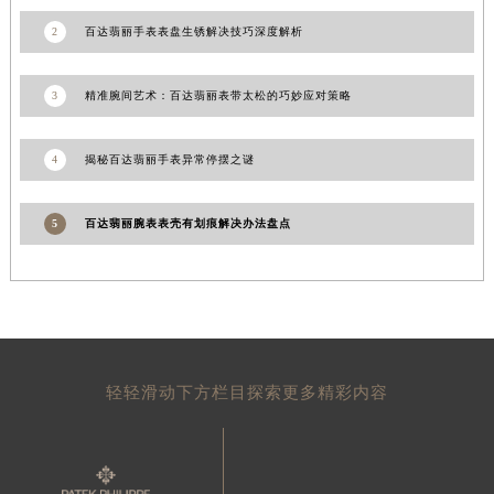
陕西省延安市宝塔区中心街百达翡丽售后服务中心（需提前预约）
2
百达翡丽手表表盘生锈解决技巧深度解析
陕西省榆林市榆阳区长兴路百达翡丽售后服务中心（需提前预约）
新疆维吾尔自治区阿克苏市东大街百达翡丽售后服务中心（需提前预约）
新疆维吾尔自治区阿拉尔市胜利大道百达翡丽售后服务中心（需提前预约）
3
精准腕间艺术：百达翡丽表带太松的巧妙应对策略
新疆维吾尔自治区阿拉山口市友好路百达翡丽售后服务中心（需提前预约）
新疆维吾尔自治区阿勒泰市解放路百达翡丽售后服务中心（需提前预约）
4
揭秘百达翡丽手表异常停摆之谜
新疆维吾尔自治区阿图什市光明路百达翡丽售后服务中心（需提前预约）
新疆维吾尔自治区白杨市军垦路百达翡丽售后服务中心（需提前预约）
5
百达翡丽腕表表壳有划痕解决办法盘点
新疆维吾尔自治区北屯市团结路百达翡丽售后服务中心（需提前预约）
新疆维吾尔自治区博乐市博乐市北京路百达翡丽售后服务中心（需提前预约）
新疆维吾尔自治区昌吉市延安北路百达翡丽售后服务中心（需提前预约）
新疆维吾尔自治区阜康市博峰路百达翡丽售后服务中心（需提前预约）
新疆维吾尔自治区哈密市伊州区建国北路百达翡丽售后服务中心（需提前预约）
轻轻滑动下方栏目探索更多精彩内容
新疆维吾尔自治区和田市和田市北京西路百达翡丽售后服务中心（需提前预约）
新疆维吾尔自治区胡杨河市胡杨河市胡杨路百达翡丽售后服务中心（需提前预约）
新疆维吾尔自治区霍尔果斯市亚欧北路百达翡丽售后服务中心（需提前预约）