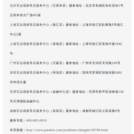
甲6号华熙国际中心D座
广西壮族自治区桂林市秀峰区红岭路百达翡丽售后服务中心（需提前预约）
北京百达翡丽售后服务中心
（王府井店）服务地址：北京市东城区东长安街1号
广西壮族自治区河池市金城江区金城江街道朝阳路百达翡丽售后服务中心（需提前预约）
王府井东方广场W3座
广西壮族自治区贺州市八步区城东街道灵峰南路百达翡丽售后服务中心（需提前预约）
上海百达翡丽售后服务中心
（港汇店）服务地址：上海市徐汇区虹桥路3号港汇
广西壮族自治区来宾市兴宾区桂中大道百达翡丽售后服务中心（需提前预约）
广西壮族自治区柳州市城中区中山中路百达翡丽售后服务中心（需提前预约）
中心2座
广西壮族自治区钦州市钦南区金海湾东大街百达翡丽售后服务中心（需提前预约）
上海百达翡丽售后服务中心
（淮海店）服务地址：上海市徐汇区淮海中路1045
广西壮族自治区梧州市万秀区龙湖镇高旺路百达翡丽售后服务中心（需提前预约）
号
广西壮族自治区玉林市玉州区金玉路百达翡丽售后服务中心（需提前预约）
广州百达翡丽售后服务中心
（万菱店）服务地址：广州市天河区天河路230号
海南省儋州市儋州市那大镇兰洋北路百达翡丽售后服务中心（需提前预约）
深圳百达翡丽售后服务中心
（华润店）服务地址：深圳市罗湖区深南东路5001
海南省东方市八所镇解放西路百达翡丽售后服务中心（需提前预约）
号华润大厦
海南省琼海市嘉积镇东风路百达翡丽售后服务中心（需提前预约）
天津百达翡丽售后服务中心
（金融中心店）服务地址：天津市和平区赤峰道136
海南省三沙市西沙区西沙群岛永兴岛北京路百达翡丽售后服务中心（需提前预约）
海南省三亚市吉阳区迎宾路百达翡丽售后服务中心（需提前预约）
号天津国际金融中心
海南省万宁市万城镇解放路百达翡丽售后服务中心（需提前预约）
成都百达翡丽售后服务中心
（东原店）服务地址：成都市锦江区人民东路6号
海南省文昌市文城镇教育东路百达翡丽售后服务中心（需提前预约）
服务专线：
400-805-0910
海南省五指山市通什镇三月三大道百达翡丽售后服务中心（需提前预约）