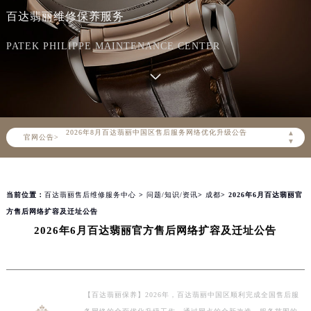
百达翡丽维修保养服务
PATEK PHILIPPE MAINTENANCE CENTER
2026年8月百达翡丽中国区售后服务网络优化升级公告
▲
官网公告>
2026年8月百达翡丽全国官方售后客户服务热线：400-805-0910
▼
百达翡丽官方全国统一服务热线400-805-0910，服务覆盖中国大陆、香港、澳门、台湾全部区域（非大陆需加拨“+86”）
2026年8月百达翡丽售后服务中心最新网点地址：
当前位置：
百达翡丽售后维修服务中心
>
问题/知识/资讯
>
成都
> 2026年6月百达翡丽官
北京市朝阳区建国门外大街甲6号华熙国际中心写字楼D座11层1102室（北京总部）（需提前预约）
方售后网络扩容及迁址公告
北京市东城区东长安街1号东方广场写字楼W3座6层602室（需提前预约）
2026年6月百达翡丽官方售后网络扩容及迁址公告
天津市和平区赤峰道136号天津国际金融中心写字楼26层2603室（需提前预约）
上海市徐汇区虹桥路3号港汇中心写字楼2座37层3705室（需提前预约）
上海市黄浦区南京东路299号宏伊国际广场写字楼8层806室（需提前预约）
南京市秦淮区中山南路1号（新街口）南京中心写字楼22层C1-1室（需提前预约）
【百达翡丽保养】2026年，百达翡丽中国区顺利完成全国售后服