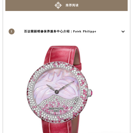
湖北省宜昌市西陵区夷陵大道与港窑路百达翡丽售后服务中心（需提前预约）
推荐阅读
湖南省常德市武陵区人民路百达翡丽售后服务中心（需提前预约）
湖南省郴州市北湖区国庆北路百达翡丽售后服务中心（需提前预约）
湖南省衡阳市雁峰区解放路百达翡丽售后服务中心（需提前预约）
1
百达翡丽维修保养服务中心介绍 | Patek Philippe
湖南省怀化市鹤城区迎丰中路百达翡丽售后服务中心（需提前预约）
湖南省娄底市娄星区长青街百达翡丽售后服务中心（需提前预约）
湖南省邵阳市双清区东风路百达翡丽售后服务中心（需提前预约）
湖南省湘潭市雨湖区莲城大道百达翡丽售后服务中心（需提前预约）
湖南省益阳市赫山区桃花仑路百达翡丽售后服务中心（需提前预约）
湖南省永州市冷水滩区永州大道与中兴路交叉口百达翡丽售后服务中心（需提前预约）
湖南省岳阳市岳阳楼区东茅岭路百达翡丽售后服务中心（需提前预约）
湖南省张家界市永定区解放路百达翡丽售后服务中心（需提前预约）
湖南省长沙市芙蓉区建湘路393号世茂环球金融中心写字楼10层1013室百达翡丽售后服务中心（需提前预约）
湖南省株洲市芦淞区建设南路百达翡丽售后服务中心（需提前预约）
甘肃省白银市白银区北京路百达翡丽售后服务中心（需提前预约）
甘肃省定西市安定区解放路百达翡丽售后服务中心（需提前预约）