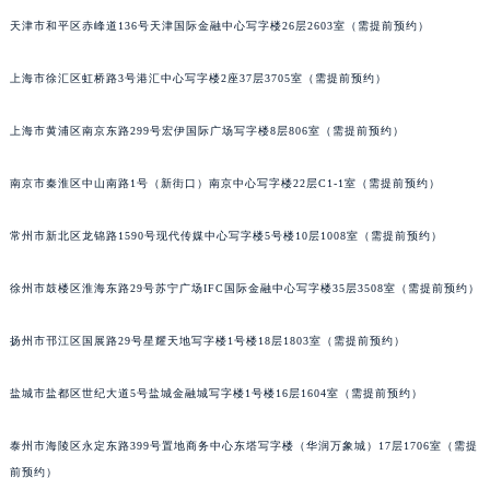
厦门市思明区湖滨东路95号华润大厦写字楼B座11层1104室（需提前预约）
天津市和平区赤峰道136号天津国际金融中心写字楼26层2603室（需提前预约）
福州市鼓楼区五四路128-1号恒力城写字楼15层03室（需提前预约）
成都市锦江区人民东路6号SAC东原中心写字楼24层2406B室（需提前预约）
上海市徐汇区虹桥路3号港汇中心写字楼2座37层3705室（需提前预约）
重庆市江北区观音桥步行街2号融恒时代广场写字楼9层902室（需提前预约）
长沙市芙蓉区定王台街道建湘路393号世茂环球金融中心写字楼（芙蓉广场）10层13室（需提前预约）
上海市黄浦区南京东路299号宏伊国际广场写字楼8层806室（需提前预约）
郑州市二七区铭功路10号华润大厦写字楼29层2905室（需提前预约）
南京市秦淮区中山南路1号（新街口）南京中心写字楼22层C1-1室（需提前预约）
太原市迎泽区解放路15号亨得利名表服务中心（品牌授权店）3层整层（需提前预约）
沈阳市沈河区中街路137号亨得利名表服务中心（品牌授权店）1层整层（需提前预约）
常州市新北区龙锦路1590号现代传媒中心写字楼5号楼10层1008室（需提前预约）
沈阳市沈河区中街路83号亨得利名表服务中心（品牌授权店）1层整层（需提前预约）
乌鲁木齐市天山区红山路26号时代广场（CCMALL）C座17层17-B（需提前预约）
徐州市鼓楼区淮海东路29号苏宁广场IFC国际金融中心写字楼35层3508室（需提前预约）
温州市鹿城区锦绣路1067号置信广场10层1015室（需提前预约）
哈尔滨市道里区友谊西路600号富力中心T2座写字楼29层03室（需提前预约）
扬州市邗江区国展路29号星耀天地写字楼1号楼18层1803室（需提前预约）
大连市中山区人民路15号国际金融大厦7层G室（需提前预约）
盐城市盐都区世纪大道5号盐城金融城写字楼1号楼16层1604室（需提前预约）
佛山市禅城区季华五路57号万科金融中心C座12层1205室（需提前预约）
东莞市东城街道鸿福东路1号民盈国贸中心T1写字楼9层907室（需提前预约）
泰州市海陵区永定东路399号置地商务中心东塔写字楼（华润万象城）17层1706室（需提
无锡市梁溪区人民中路139号恒隆广场写字楼1座11层1104室（需提前预约）