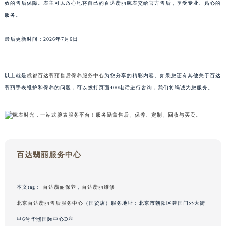
广东省茂名市电白区水东街道迎宾大道百达翡丽售后服务中心（需提前预约）
效的售后保障。表主可以放心地将自己的百达翡丽腕表交给官方售后，享受专业、贴心的
服务。
广东省梅州市梅江区金燕大道百达翡丽售后服务中心（需提前预约）
广东省清远市清城区湖西路百达翡丽售后服务中心（需提前预约）
最后更新时间：2026年7月6日
广东省汕头市龙湖区长平路百达翡丽售后服务中心（需提前预约）
广东省汕尾市城区香洲街道园林社区翠园街百达翡丽售后服务中心（需提前预约）
广东省韶关市武江区芙蓉新区与老城中心交汇处百达翡丽售后服务中心（需提前预约）
以上就是
成都百达翡丽售后保养服务中心
为您分享的精彩内容。如果您还有其他关于百达
广东省深圳市罗湖区深南东路5001号华润大厦17层1701室百达翡丽售后服务中心（需提前预约）
翡丽手表维护和保养的问题，可以拨打页面400电话进行咨询，我们将竭诚为您服务。
广东省阳江市江城区东风一路百达翡丽售后服务中心（需提前预约）
广东省云浮市云城区金山路百达翡丽售后服务中心（需提前预约）
广东省湛江市赤坎区观海北路百达翡丽售后服务中心（需提前预约）
广东省肇庆市端州区信安大道与砚都大道交汇处百达翡丽售后服务中心（需提前预约）
百达翡丽服务中心
广西壮族自治区百色市右江区中山二路百达翡丽售后服务中心（需提前预约）
广西壮族自治区北海市海城区北京路百达翡丽售后服务中心（需提前预约）
广西壮族自治区崇左市江州区石景林街道友谊大道与丽川路交汇处百达翡丽售后服务中心（需提前预约）
本文tag：
百达翡丽保养
，
百达翡丽维修
广西壮族自治区防城港市港口区金花茶大道百达翡丽售后服务中心（需提前预约）
北京百达翡丽售后服务中心
（国贸店）服务地址：北京市朝阳区建国门外大街
广西壮族自治区贵港市港北区港城街道布山大道与仙衣路交叉口百达翡丽售后服务中心（需提前预约）