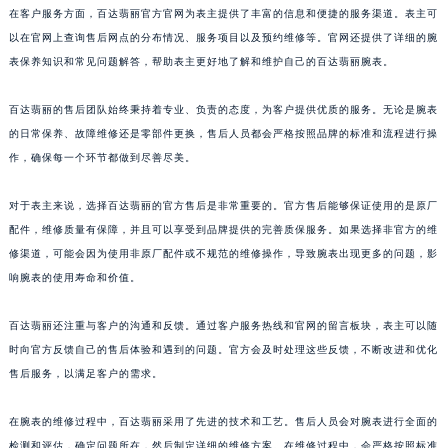
山东省泰安市泰山区财源街道泰山大街百达翡丽售后服务中心（需提前预约）
在客户服务方面，百达翡丽官方官网为表主提供了丰富的信息和便捷的服务渠道。表主可
山东省威海市环翠区新威海路89号振华商厦一楼名表维修百达翡丽售后服务中心（需提前预约）
以在官网上查询售后网点的分布情况、服务项目以及预约维修等。官网还提供了详细的腕
山东省潍坊市奎文区东风东街百达翡丽售后服务中心（需提前预约）
表保养知识和常见问题解答，帮助表主更好地了解和维护自己的百达翡丽腕表。
山东省枣庄市滕州市北辛路与善国路交叉口百达翡丽售后服务中心（需提前预约）
百达翡丽的售后团队始终秉持着专业、负责的态度，为客户提供优质的服务。无论是腕表
山东省淄博市张店区金晶大道百达翡丽售后服务中心（需提前预约）
的日常保养、故障维修还是零部件更换，售后人员都会严格按照品牌的标准和流程进行操
上海市黄浦区南京东路299号宏伊国际广场写字楼8层806室百达翡丽售后服务中心（需提前预约）
作，确保每一个环节都做到尽善尽美。
上海市徐汇区虹桥路3号港汇中心2座37层3705室百达翡丽售后服务中心（需提前预约）
浙江省杭州市上城区钱江路1366号华润大厦A座5层503-5室百达翡丽售后服务中心（需提前预约）
对于表主来说，选择百达翡丽的官方售后是非常重要的。官方售后能够保证使用的是原厂
浙江省湖州市吴兴区劳动路百达翡丽售后服务中心（需提前预约）
配件，维修质量有保障，并且可以享受到品牌提供的完善质保服务。如果选择非官方的维
修渠道，可能会因为使用非原厂配件或不规范的维修操作，导致腕表出现更多的问题，影
浙江省嘉兴市南湖区广益路705号嘉兴世界贸易中心A座13层1304室百达翡丽售后服务中心（需提前预约）
响腕表的使用寿命和价值。
浙江省金华市金东区东市南街777号金华万达广场4号楼22楼2209室百达翡丽售后服务中心（需提前预约）
浙江省丽水市莲都区解放街百达翡丽售后服务中心（需提前预约）
百达翡丽还注重与客户的沟通和反馈。通过客户服务热线和官网的留言板块，表主可以随
浙江省宁波市江北区大闸南路500号来福士广场办公楼20层2009室百达翡丽售后服务中心（需提前预约）
时向官方反馈自己的售后体验和遇到的问题。官方会及时处理这些反馈，不断改进和优化
浙江省衢州市柯城区上街百达翡丽售后服务中心（需提前预约）
售后服务，以满足客户的需求。
浙江省绍兴市越城区胜利东路379号世茂天际中心写字楼8层805室百达翡丽售后服务中心（需提前预约）
在腕表的维修过程中，百达翡丽采用了先进的技术和工艺。售后人员会对腕表进行全面的
浙江省舟山市定海区解放东路百达翡丽售后服务中心（需提前预约）