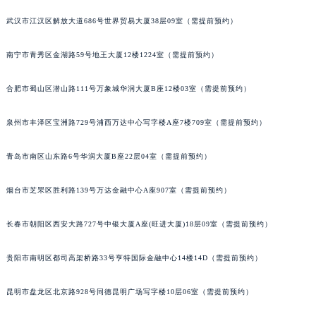
内蒙古自治区乌兰察布市集宁区恩和大街百达翡丽售后服务中心（需提前预约）
武汉市江汉区解放大道686号世界贸易大厦38层09室（需提前预约）
内蒙古自治区锡林郭勒盟市锡林浩特市光明街与额尔敦路交叉口百达翡丽售后服务中心（需提前预约）
内蒙古自治区兴安盟市乌兰浩特市兴安大街百达翡丽售后服务中心（需提前预约）
南宁市青秀区金湖路59号地王大厦12楼1224室（需提前预约）
山西省大同市平城区迎宾街百达翡丽售后服务中心（需提前预约）
山西省晋城市城区黄华街百达翡丽售后服务中心（需提前预约）
合肥市蜀山区潜山路111号万象城华润大厦B座12楼03室（需提前预约）
山西省晋中市榆次区顺城街百达翡丽售后服务中心（需提前预约）
山西省临汾市尧都区解放路百达翡丽售后服务中心（需提前预约）
泉州市丰泽区宝洲路729号浦西万达中心写字楼A座7楼709室（需提前预约）
山西省吕梁市离石区永宁中路与建设街交叉口百达翡丽售后服务中心（需提前预约）
青岛市南区山东路6号华润大厦B座22层04室（需提前预约）
山西省朔州市朔城区怡西路与鄯阳西街交汇处百达翡丽售后服务中心（需提前预约）
山西省忻州市忻府区和平东街与七一南路交叉口百达翡丽售后服务中心（需提前预约）
烟台市芝罘区胜利路139号万达金融中心A座907室（需提前预约）
山西省阳泉市郊区平阳东街与新城大道交叉口百达翡丽售后服务中心（需提前预约）
山西省运城市盐湖区河东街百达翡丽售后服务中心（需提前预约）
长春市朝阳区西安大路727号中银大厦A座(旺进大厦)18层09室（需提前预约）
山西省长治市潞州区英雄中路百达翡丽售后服务中心（需提前预约）
贵阳市南明区都司高架桥路33号亨特国际金融中心14楼14D（需提前预约）
山西省太原市迎泽区迎泽街道解放路15号亨得利名表维修授权店3楼百达翡丽售后服务中心（需提前预约）
天津市和平区赤峰道136号天津国际金融中心26层2603室百达翡丽售后服务中心（需提前预约）
昆明市盘龙区北京路928号同德昆明广场写字楼10层06室（需提前预约）
安徽省安庆市迎江区人民路百达翡丽售后服务中心（需提前预约）