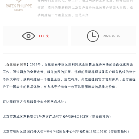
务网络的全面优化升级工作。通过网点的全新改造、服务范围的
常州市新北区龙锦路1590号现代传媒中心写字楼5号楼10层1008室（需提前预约）
拓展、流程的重新梳理以及客户服务热线的整合等四大举措，成
徐州市鼓楼区淮海东路29号苏宁广场IFC国际金融中心写字楼35层3508室（需提前预约）
功构建起一个覆盖全国、规范有序…
扬州市邗江区国展路29号星耀天地写字楼1号楼18层1803室（需提前预约）
盐城市盐都区世纪大道5号盐城金融城写字楼1号楼16层1604室（需提前预约）

泰州市海陵区永定东路399号置地商务中心东塔写字楼（华润万象城）17层1706室（需提前预约）
111 次
2026-07-07
宁波市江北区大闸南路500号来福士广场办公楼20层2009室（需提前预约）
杭州市上城区钱江路1366号华润大厦写字楼A座5层503-5室（需提前预约）
金华市金东区东市南街777号金华万达广场写字楼4号楼22层2209室（需提前预约）
【
百达翡丽保养
】2026年，百达翡丽中国区顺利完成全国售后服务网络的全面优化升级
绍兴市越城区胜利东路379号世茂天际中心写字楼8层805室（需提前预约）
工作。通过网点的全新改造、服务范围的拓展、流程的重新梳理以及客户服务热线的整合
嘉兴市南湖区广益路705号嘉兴世界贸易中心写字楼A座13层1304室（需提前预约）
等四大举措，成功构建起一个覆盖全国、规范有序、高效便捷的官方售后体系，全方位提
升了中国表主的售后体验，有力地守护着每一枚百达翡丽腕表的品质与价值。
南昌市红谷滩新区红谷中大道998号绿地双子塔（中央广场）A1座办公楼14层07室（需提前预约）
济南市历下区经十路11111号华润中心写字楼（万象城）15层1508室（需提前预约）
百达翡丽官方售后服务中心全国网点地址：
广州市天河区天河路230号万菱汇国际中心写字楼A塔7层704室（需提前预约）
广州市越秀区环市东路371-375号世界贸易中心大厦南塔写字楼15层07室（需提前预约）
北京市东城区东长安街1号东方广场写字楼W3座6层602室（需提前预约）
深圳市罗湖区深南东路5001号华润大厦写字楼17层1701室（需提前预约）
惠州市惠城区江北文昌一路7号华贸大厦写字楼1座30层05室（需提前预约）
北京市朝阳区建国门外大街甲6号华熙国际中心写字楼D座11层1102室（需提前预约）