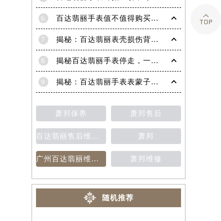

6
百达翡丽手表值不值得购买（名表投资与收藏指南）
7
揭秘：百达翡丽表壳损伤背后的故事
8
揭秘百达翡丽手表停走，一文教你轻松恢复活力！
9
揭秘：百达翡丽手表表蒙子破损修复指南，让爱表重焕光彩！
萧邦保养
萧邦售后
百达翡丽售后维修保养费用价目表
萧邦
广州百达翡丽维修保养售后中心
萧邦维修
随机推荐