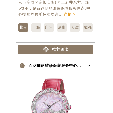
京市东城区东长安街1号王府井东方广场
汇区虹桥路
W3座，是百达翡丽维修保养服务网点,中
维修保养服
）
心技师均接受标准培训....
详情 >
训....
详情 
北京
上海
广州
深圳
天津
成都
推荐阅读
1
百达翡丽维修保养服务中心介绍 | Patek Philippe