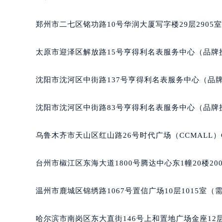
吉林省四平市铁东区紫气大路与南九
吉林省松原市宁江区五环大街百达翡
郑州市二七区铭功路10号华润大厦写字楼29层2905
吉林省通化市东昌区环通乡江南大街
吉林省延边市延吉市解放路百达翡丽
太原市迎泽区解放路15号亨得利名表服务中心（品牌
辽宁省鞍山市铁东区站前街百达翡丽
辽宁省本溪市平山区胜利路百达翡丽
沈阳市沈河区中街路137号亨得利名表服务中心（品
辽宁省朝阳市双塔区新华路百达翡丽
辽宁省丹东市振兴区七经街百达翡丽
沈阳市沈河区中街路83号亨得利名表服务中心（品牌
辽宁省抚顺市新抚区东一路百达翡丽
辽宁省阜新市海州区解放大街百达翡
乌鲁木齐市天山区红山路26号时代广场（CCMALL）C
辽宁省葫芦岛市连山区中央路百达翡
辽宁省锦州市古塔区中央大街百达翡
台州市椒江区东海大道1800号腾达中心东1幢20楼20
辽宁省辽阳市白塔区新运大街百达翡
辽宁省盘锦市兴隆台区石油大街百达
温州市鹿城区锦绣路1067号置信广场10层1015室（
辽宁省铁岭市银州区南马路百达翡丽
辽宁省营口市站前区市府路与渤海大
哈尔滨市南岗区东大直街146号上和置地广场金座12层