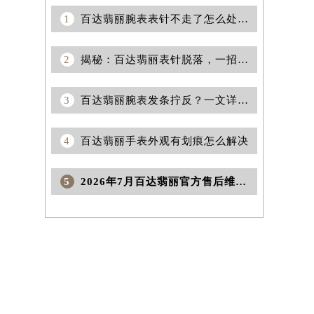
1
百达翡丽腕表表针不走了怎么处理（专业维修指南与日常保养技巧）
2
揭秘：百达翡丽表针脱落，一招搞定！
3
百达翡丽腕表发条拧反？一文详解解决技巧与集锦攻略！
4
百达翡丽手表外观有划痕怎么解决
5
2026年7月百达翡丽官方售后维修中心及保养中心迁址与新增