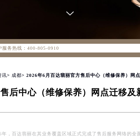
务网络优化升级公告
务热线：400-805-0910
805-0910，服务覆盖中国大陆、香港、澳门、台湾全部区域（非大
新网点地址：
国际中心写字楼D座11层1102室（北京总部）（需提前预约）
字楼W3座6层602室（需提前预约）
资讯
>
成都
> 2026年6月百达翡丽官方售后中心（维修保养）
融中心写字楼26层2603室（需提前预约）
官方售后中心（维修保养）网点迁移
2座37层3705室（需提前预约）
际广场写字楼8层806室（需提前预约）
南京中心写字楼22层C1-1室（需提前预约）
中心写字楼5号楼10层1008室（需提前预约）
FC国际金融中心写字楼35层3508室（需提前预约）
26年，百达翡丽在其业务覆盖区域正式完成了售后服务网络的全
楼1号楼18层1803室（需提前预约）