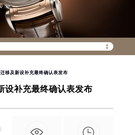
▲
陆需加拨“+86”）
▼
网点迁移及新设补充最终确认表发布
及新设补充最终确认表发布

面