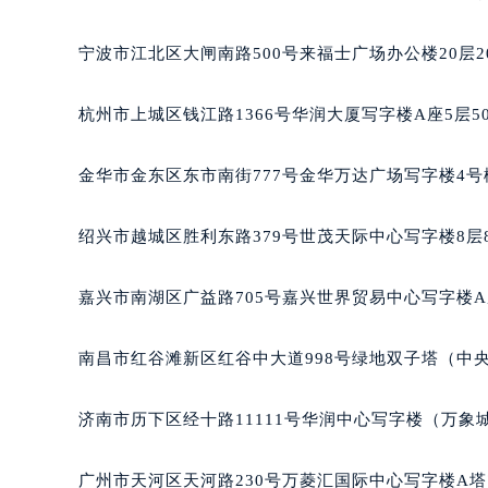
南宁市青秀区金湖路59号地王大厦12
合肥市蜀山区潜山路111号万象城华润
宁波市江北区大闸南路500号来福士广场办公楼20层2
泉州市丰泽区宝洲路729号浦西万达中
青岛市南区山东路6号华润大厦B座2
杭州市上城区钱江路1366号华润大厦写字楼A座5层5
烟台市芝罘区胜利路139号万达金融中
长春市朝阳区西安大路727号中银大厦
金华市金东区东市南街777号金华万达广场写字楼4号楼
贵阳市南明区都司高架桥路33号亨特
昆明市盘龙区北京路928号同德昆明
绍兴市越城区胜利东路379号世茂天际中心写字楼8层
石家庄市长安区中山东路39号勒泰中
西安市碑林区南关正街88号华侨城长
嘉兴市南湖区广益路705号嘉兴世界贸易中心写字楼A座
海口市龙华区金贸东路5号海口华润大厦
唐山市路南区新华东道100号万达广场
南昌市红谷滩新区红谷中大道998号绿地双子塔（中央
台州市椒江区东海大道1800号腾达中
内蒙古自治区呼和浩特市玉泉区大学西
济南市历下区经十路11111号华润中心写字楼（万象城
甘肃省兰州市七里河区西津西路16号兰
重庆市解放碑渝中区民权路28号英利
广州市天河区天河路230号万菱汇国际中心写字楼A塔