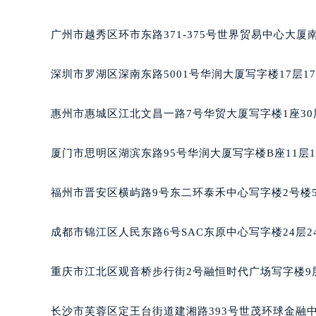
黑龙江省大庆市萨尔图区会战大街百
黑龙江省鹤岗市向阳区红军路百达翡
广州市越秀区环市东路371-375号世界贸易中心大厦
黑龙江省黑河市爱辉区中央街百达翡
黑龙江省鸡西市鸡冠区红军路百达翡
深圳市罗湖区深南东路5001号华润大厦写字楼17层1
黑龙江省佳木斯市向阳区长安路百达
黑龙江省牡丹江市东安区太平路百达
惠州市惠城区江北文昌一路7号华贸大厦写字楼1座30
黑龙江省七台河市桃山区大同街百达
黑龙江省齐齐哈尔市龙沙区龙华路百
厦门市思明区湖滨东路95号华润大厦写字楼B座11层1
黑龙江省双鸭山市尖山区新兴大街百
黑龙江省绥化市北林区新华街与康庄
福州市晋安区横屿路9号东二环泰禾中心写字楼2号楼5
黑龙江省伊春市伊美区通河路百达翡
吉林省白城市洮北区明仁南街百达翡
成都市锦江区人民东路6号SAC东原中心写字楼24层2
吉林省白山市浑江区浑江大街百达翡
吉林省吉林市船营区河南街百达翡丽
重庆市江北区观音桥步行街2号融恒时代广场写字楼9层
吉林省辽源市龙山区人民大街百达翡
吉林省梅河口市新华街道梅河大街百
长沙市芙蓉区定王台街道建湘路393号世茂环球金融中