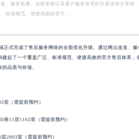
改造、服务拓展、流程革新以及客户服务体系的完善这四大举措
字楼1号楼16层1604室（需提前预约）
务中心东塔写字楼（华润万象城）17层1706室（需提前预约）
泛、标准规范、便捷高效的官方…
场办公楼20层2009室（需提前预约）
写字楼A座5层503-5室（需提前预约）
广场写字楼4号楼22层2209室（需提前预约）
区域正式完成了售后服务网络的全面优化升级。通过网点改造、服
际中心写字楼8层805室（需提前预约）
易中心写字楼A座13层1304室（需提前预约）
构建起了一个覆盖广泛、标准规范、便捷高效的官方售后体系，
绿地双子塔（中央广场）A1座办公楼14层07室（需提前预约）
表的品质与价值。
心写字楼（万象城）15层1508室（需提前预约）
际中心写字楼A塔7层704室（需提前预约）
世界贸易中心大厦南塔写字楼15层07室（需提前预约）
厦写字楼17层1701室（需提前预约）
02室（需提前预约）
厦写字楼1座30层05室（需提前预约）
字楼B座11层1104室（需提前预约）
座11层1102室（需提前预约）
写字楼15层03室（需提前预约）
心写字楼24层2406B室（需提前预约）
层2603室（需提前预约）