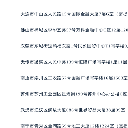
辽宁省沈阳市沈河区中街路137号亨
辽宁省沈阳市沈河区中街路83号亨
大连市中山区人民路15号国际金融大厦7层G室（需
北京市朝阳区建国门外大街甲6号华熙
北京市东城区东长安街1号王府井东方
佛山市禅城区季华五路57号万科金融中心C座12层12
河北省保定市竞秀区朝阳北大街北国
内蒙古自治区阿拉善盟市左旗土尔扈
东莞市东城街道鸿福东路1号民盈国贸中心T1写字楼9
内蒙古自治区巴彦淖尔市临河区新华
内蒙古自治区包头市青山区幸福路甲
无锡市梁溪区人民中路139号恒隆广场写字楼1座11层
内蒙古自治区赤峰市红山区哈达街百
内蒙古自治区鄂尔多斯市东胜区伊金
南通市崇川区工农路57号圆融广场写字楼16层1603
内蒙古自治区呼伦贝尔市海拉尔区中
内蒙古自治区通辽市科尔沁区明仁大
苏州市苏州工业园区星港街199号苏州中心办公楼C座
内蒙古自治区乌海市海勃湾区人民南
内蒙古自治区乌兰察布市集宁区恩和
武汉市江汉区解放大道686号世界贸易大厦38层09
内蒙古自治区锡林郭勒盟市锡林浩特
内蒙古自治区兴安盟市乌兰浩特市兴
南宁市青秀区金湖路59号地王大厦12楼1224室（需