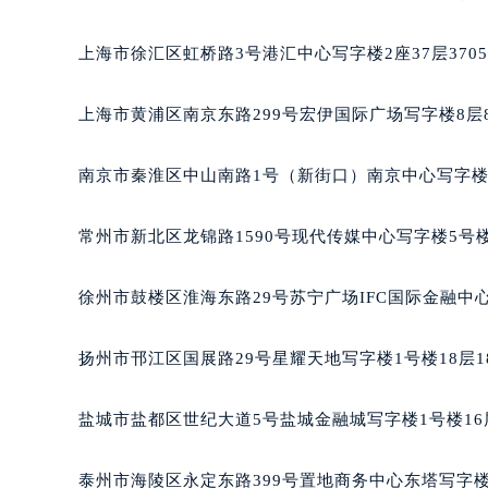
重庆市江北区观音桥步行街2号融恒时
长沙市芙蓉区定王台街道建湘路393
上海市徐汇区虹桥路3号港汇中心写字楼2座37层370
郑州市二七区铭功路10号华润大厦写字
太原市迎泽区解放路15号亨得利名
上海市黄浦区南京东路299号宏伊国际广场写字楼8层
沈阳市沈河区中街路137号亨得利名
沈阳市沈河区中街路83号亨得利名
南京市秦淮区中山南路1号（新街口）南京中心写字楼2
乌鲁木齐市天山区红山路26号时代广场
温州市鹿城区锦绣路1067号置信广场
常州市新北区龙锦路1590号现代传媒中心写字楼5号楼
哈尔滨市道里区友谊西路600号富力中
大连市中山区人民路15号国际金融大
徐州市鼓楼区淮海东路29号苏宁广场IFC国际金融中心
佛山市禅城区季华五路57号万科金融中
东莞市东城街道鸿福东路1号民盈国贸
扬州市邗江区国展路29号星耀天地写字楼1号楼18层1
无锡市梁溪区人民中路139号恒隆广场
南通市崇川区工农路57号圆融广场写字
盐城市盐都区世纪大道5号盐城金融城写字楼1号楼16
苏州市苏州工业园区星港街199号苏州
武汉市江汉区解放大道686号世界贸易
泰州市海陵区永定东路399号置地商务中心东塔写字楼