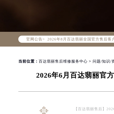
2026年8月百达翡丽中国区售后服
2026年8月百达翡丽全国官方售后客户服
官网公告>
百达翡丽官方全国统一服务热线400-
2026年8月百达翡丽售后服务中心最
北京市朝阳区建国门外大街甲6号华熙
北京市东城区东长安街1号东方广场写
当前位置：
百达翡丽售后维修服务中心
>
问题/知识/
天津市和平区赤峰道136号天津国际金
2026年6月百达翡丽
上海市徐汇区虹桥路3号港汇中心写字楼
上海市黄浦区南京东路299号宏伊国
南京市秦淮区中山南路1号（新街口）
常州市新北区龙锦路1590号现代传媒
徐州市鼓楼区淮海东路29号苏宁广场I
【百达翡丽售后】20
扬州市邗江区国展路29号星耀天地写字