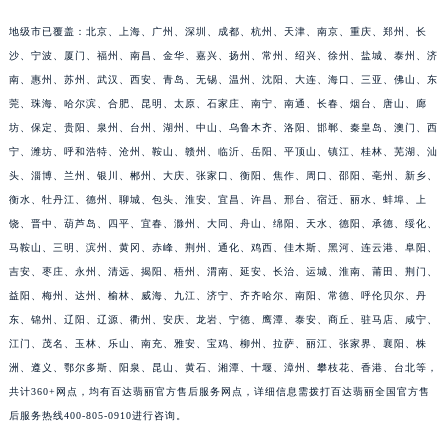
福建省莆田市城厢区霞林街道荔华东大道百达翡丽售后服务中心（需提前预约）
地级市已覆盖：北京、上海、广州、深圳、成都、杭州、天津、南京、重庆、郑州、长
福建省三明市三元区东乾二路百达翡丽售后服务中心（需提前预约）
沙、宁波、厦门、福州、南昌、金华、嘉兴、扬州、常州、绍兴、徐州、盐城、泰州、济
福建省漳州市龙文区步港路百达翡丽售后服务中心（需提前预约）
南、惠州、苏州、武汉、西安、青岛、无锡、温州、沈阳、大连、海口、三亚、佛山、东
江苏省常州市新北区龙锦路1590号现代传媒中心5号楼10层1008室百达翡丽售后服务中心（需提前预约）
莞、珠海、哈尔滨、合肥、昆明、太原、石家庄、南宁、南通、长春、烟台、唐山、廊
坊、保定、贵阳、泉州、台州、湖州、中山、乌鲁木齐、洛阳、邯郸、秦皇岛、澳门、西
江苏省淮安市清江浦区淮海北路百达翡丽售后服务中心（需提前预约）
宁、潍坊、呼和浩特、沧州、鞍山、赣州、临沂、岳阳、平顶山、镇江、桂林、芜湖、汕
江苏省连云港市海州区通灌北路百达翡丽售后服务中心（需提前预约）
头、淄博、兰州、银川、郴州、大庆、张家口、衡阳、焦作、周口、邵阳、亳州、新乡、
江苏省南京市秦淮区中山南路1号南京中心22层22-C1-C3室百达翡丽售后服务中心（需提前预约）
衡水、牡丹江、德州、聊城、包头、淮安、宜昌、许昌、邢台、宿迁、丽水、蚌埠、上
江苏省宿迁市宿城区西湖路百达翡丽售后服务中心（需提前预约）
饶、晋中、葫芦岛、四平、宜春、滁州、大同、舟山、绵阳、天水、德阳、承德、绥化、
江苏省泰州市海陵区永定东路399号置地商务中心东塔（华润万象城）17层1706室百达翡丽售后服务中心（需提前预约）
马鞍山、三明、滨州、黄冈、赤峰、荆州、通化、鸡西、佳木斯、黑河、连云港、阜阳、
江苏省徐州市鼓楼区淮海东路29号苏宁广场IFC国际金融中心35层3508室百达翡丽售后服务中心（需提前预约）
吉安、枣庄、永州、清远、揭阳、梧州、渭南、延安、长治、运城、淮南、莆田、荆门、
益阳、梅州、达州、榆林、威海、九江、济宁、齐齐哈尔、南阳、常德、呼伦贝尔、丹
江苏省盐城市盐都区世纪大道5号盐城金融城写字楼1号楼16层1604室百达翡丽售后服务中心（需提前预约）
东、锦州、辽阳、辽源、衢州、安庆、龙岩、宁德、鹰潭、泰安、商丘、驻马店、咸宁、
江苏省扬州市邗江区国展路29号星耀天地写字楼1号楼18层1803室百达翡丽售后服务中心（需提前预约）
江门、茂名、玉林、乐山、南充、雅安、宝鸡、柳州、拉萨、丽江、张家界、襄阳、株
江苏省镇江市京口区中山东路百达翡丽售后服务中心（需提前预约）
洲、遵义、鄂尔多斯、阳泉、昆山、黄石、湘潭、十堰、漳州、攀枝花、香港、台北等，
江西省抚州市临川区赣东大道百达翡丽售后服务中心（需提前预约）
共计360+网点，均有百达翡丽官方售后服务网点，详细信息需拨打百达翡丽全国官方售
江西省赣州市章贡区文清路百达翡丽售后服务中心（需提前预约）
后服务热线400-805-0910进行咨询。
江西省吉安市吉州区井冈山大道百达翡丽售后服务中心（需提前预约）