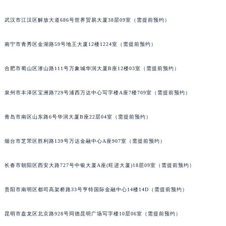
内蒙古自治区锡林郭勒盟市锡林浩特市光明街与额尔敦路交叉口百达翡丽售后服务中心（需提前预约）
武汉市江汉区解放大道686号世界贸易大厦38层09室（需提前预约）
内蒙古自治区兴安盟市乌兰浩特市兴安大街百达翡丽售后服务中心（需提前预约）
山西省大同市平城区迎宾街百达翡丽售后服务中心（需提前预约）
南宁市青秀区金湖路59号地王大厦12楼1224室（需提前预约）
山西省晋城市城区黄华街百达翡丽售后服务中心（需提前预约）
山西省晋中市榆次区顺城街百达翡丽售后服务中心（需提前预约）
合肥市蜀山区潜山路111号万象城华润大厦B座12楼03室（需提前预约）
山西省临汾市尧都区解放路百达翡丽售后服务中心（需提前预约）
泉州市丰泽区宝洲路729号浦西万达中心写字楼A座7楼709室（需提前预约）
山西省吕梁市离石区永宁中路与建设街交叉口百达翡丽售后服务中心（需提前预约）
山西省朔州市朔城区怡西路与鄯阳西街交汇处百达翡丽售后服务中心（需提前预约）
青岛市南区山东路6号华润大厦B座22层04室（需提前预约）
山西省忻州市忻府区和平东街与七一南路交叉口百达翡丽售后服务中心（需提前预约）
山西省阳泉市郊区平阳东街与新城大道交叉口百达翡丽售后服务中心（需提前预约）
烟台市芝罘区胜利路139号万达金融中心A座907室（需提前预约）
山西省运城市盐湖区河东街百达翡丽售后服务中心（需提前预约）
山西省长治市潞州区英雄中路百达翡丽售后服务中心（需提前预约）
长春市朝阳区西安大路727号中银大厦A座(旺进大厦)18层09室（需提前预约）
山西省太原市迎泽区迎泽街道解放路15号亨得利名表维修授权店3楼百达翡丽售后服务中心（需提前预约）
贵阳市南明区都司高架桥路33号亨特国际金融中心14楼14D（需提前预约）
天津市和平区赤峰道136号天津国际金融中心26层2603室百达翡丽售后服务中心（需提前预约）
安徽省安庆市迎江区人民路百达翡丽售后服务中心（需提前预约）
昆明市盘龙区北京路928号同德昆明广场写字楼10层06室（需提前预约）
安徽省蚌埠市蚌山区淮河路百达翡丽售后服务中心（需提前预约）