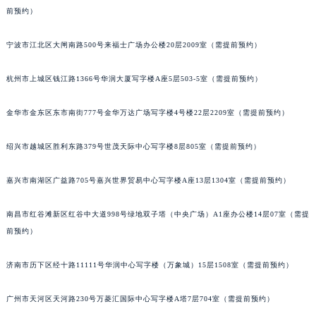
前预约）
苏州市苏州工业园区星港街199号苏州中心办公楼C座22层08室（需提前预约）
武汉市江汉区解放大道686号世界贸易大厦38层09室（需提前预约）
宁波市江北区大闸南路500号来福士广场办公楼20层2009室（需提前预约）
南宁市青秀区金湖路59号地王大厦12楼1224室（需提前预约）
合肥市蜀山区潜山路111号万象城华润大厦B座12楼03室（需提前预约）
杭州市上城区钱江路1366号华润大厦写字楼A座5层503-5室（需提前预约）
泉州市丰泽区宝洲路729号浦西万达中心写字楼A座7楼709室（需提前预约）
青岛市南区山东路6号华润大厦B座22层04室（需提前预约）
金华市金东区东市南街777号金华万达广场写字楼4号楼22层2209室（需提前预约）
烟台市芝罘区胜利路139号万达金融中心A座907室（需提前预约）
绍兴市越城区胜利东路379号世茂天际中心写字楼8层805室（需提前预约）
长春市朝阳区西安大路727号中银大厦A座(旺进大厦)18层09室（需提前预约）
贵阳市南明区都司高架桥路33号亨特国际金融中心14楼14D（需提前预约）
嘉兴市南湖区广益路705号嘉兴世界贸易中心写字楼A座13层1304室（需提前预约）
昆明市盘龙区北京路928号同德昆明广场写字楼10层06室（需提前预约）
石家庄市长安区中山东路39号勒泰中心写字楼B座13层07室（需提前预约）
南昌市红谷滩新区红谷中大道998号绿地双子塔（中央广场）A1座办公楼14层07室（需提
西安市碑林区南关正街88号华侨城长安国际中心E座6楼10室（需提前预约）
前预约）
海口市龙华区金贸东路5号海口华润大厦B座17层1707室（需提前预约）
济南市历下区经十路11111号华润中心写字楼（万象城）15层1508室（需提前预约）
唐山市路南区新华东道100号万达广场写字楼A座10层1002室（需提前预约）
台州市椒江区东海大道1800号腾达中心东1幢20楼2002室（需提前预约）
广州市天河区天河路230号万菱汇国际中心写字楼A塔7层704室（需提前预约）
内蒙古自治区呼和浩特市玉泉区大学西街70号华润万象城写字楼（鄂尔多斯大厦）23层2326室（需提前预约）