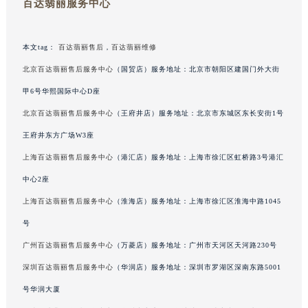
百达翡丽服务中心
广东省梅州市梅江区金燕大道百达翡丽售后服务中心（需提前预约）
广东省清远市清城区湖西路百达翡丽售后服务中心（需提前预约）
本文tag：
百达翡丽售后
，
百达翡丽维修
广东省汕头市龙湖区长平路百达翡丽售后服务中心（需提前预约）
北京百达翡丽售后服务中心
（国贸店）服务地址：北京市朝阳区建国门外大街
广东省汕尾市城区香洲街道园林社区翠园街百达翡丽售后服务中心（需提前预约）
广东省韶关市武江区芙蓉新区与老城中心交汇处百达翡丽售后服务中心（需提前预约）
甲6号华熙国际中心D座
广东省深圳市罗湖区深南东路5001号华润大厦17层1701室百达翡丽售后服务中心（需提前预约）
北京百达翡丽售后服务中心
（王府井店）服务地址：北京市东城区东长安街1号
广东省阳江市江城区东风一路百达翡丽售后服务中心（需提前预约）
王府井东方广场W3座
广东省云浮市云城区金山路百达翡丽售后服务中心（需提前预约）
上海百达翡丽售后服务中心
（港汇店）服务地址：上海市徐汇区虹桥路3号港汇
广东省湛江市赤坎区观海北路百达翡丽售后服务中心（需提前预约）
中心2座
广东省肇庆市端州区信安大道与砚都大道交汇处百达翡丽售后服务中心（需提前预约）
上海百达翡丽售后服务中心
（淮海店）服务地址：上海市徐汇区淮海中路1045
广西壮族自治区百色市右江区中山二路百达翡丽售后服务中心（需提前预约）
号
广西壮族自治区北海市海城区北京路百达翡丽售后服务中心（需提前预约）
广西壮族自治区崇左市江州区石景林街道友谊大道与丽川路交汇处百达翡丽售后服务中心（需提前预约）
广州百达翡丽售后服务中心
（万菱店）服务地址：广州市天河区天河路230号
广西壮族自治区防城港市港口区金花茶大道百达翡丽售后服务中心（需提前预约）
深圳百达翡丽售后服务中心
（华润店）服务地址：深圳市罗湖区深南东路5001
广西壮族自治区贵港市港北区港城街道布山大道与仙衣路交叉口百达翡丽售后服务中心（需提前预约）
号华润大厦
广西壮族自治区桂林市秀峰区红岭路百达翡丽售后服务中心（需提前预约）