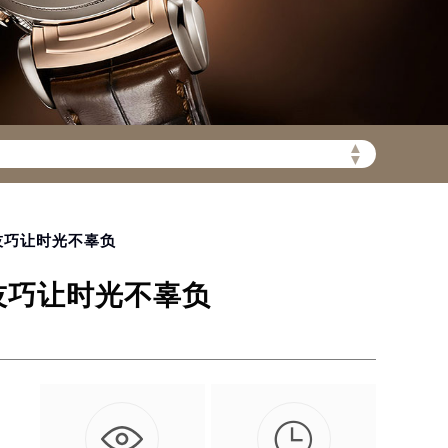
▲
陆需加拨“+86”）
▼
技巧让时光不辜负
技巧让时光不辜负

不