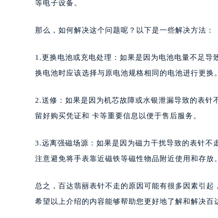
等电子设备。
南宁市青秀区金湖路59号地王大厦12
合肥市蜀山区潜山路111号万象城华润
那么，如何解决这个问题呢？以下是一些解决方法：
泉州市丰泽区宝洲路729号浦西万达中
青岛市南区山东路6号华润大厦B座2
1.更换电池或充电处理：如果是因为电池电量不足
烟台市芝罘区胜利路139号万达金融中
换电池时应该选择与原电池规格相同的电池进行更换
长春市朝阳区西安大路727号中银大厦
贵阳市南明区都司高架桥路33号亨特
2.送修：如果是因为机芯故障或水银泄漏导致的表
昆明市盘龙区北京路928号同德昆明
留好购买凭证和 卡等重要信息以便于售后服务。
石家庄市长安区中山东路39号勒泰中
西安市碑林区南关正街88号华侨城长
3.远离强磁场源：如果是因为磁力干扰导致的表针
海口市龙华区金贸东路5号海口华润大厦
唐山市路南区新华东道100号万达广场
注意避免将手表靠近磁铁等磁性物品附近使用和存放
台州市椒江区东海大道1800号腾达中
内蒙古自治区呼和浩特市玉泉区大学西
总之，百达翡丽表针不走的原因可能有很多因素引起
甘肃省兰州市七里河区西津西路16号兰
希望以上介绍的内容能够帮助您更好地了解和解决百
重庆市解放碑渝中区民权路28号英利