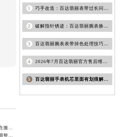
1
巧手改造：百达翡丽表带过长问题一招搞定！
2
破解指针锈迹：百达翡丽腕表焕新秘籍大揭秘
3
百达翡丽腕表表带掉色处理技巧集锦
4
2026年7月百达翡丽官方售后维修保养网点变动简明补充最终手册内容
5
百达翡丽手表机芯里面有划痕解决办法汇总
2026年7月百达翡丽官方维修保养服务网络更新通告（含搬迁新设）
2026年6月百达翡丽官方维修服务中心与保养中心同步调整补充版（迁址新开）