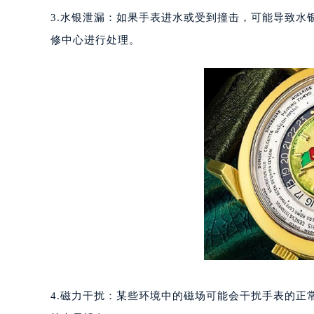
重庆市江北区观音桥步行街2号融恒时
3.水银泄漏：如果手表进水或受到撞击，可能导致
长沙市芙蓉区定王台街道建湘路393
修中心进行处理。
郑州市二七区铭功路10号华润大厦写字
太原市迎泽区解放路15号亨得利名
沈阳市沈河区中街路137号亨得利名
沈阳市沈河区中街路83号亨得利名
乌鲁木齐市天山区红山路26号时代广场
温州市鹿城区锦绣路1067号置信广场
哈尔滨市道里区友谊西路600号富力中
大连市中山区人民路15号国际金融大
佛山市禅城区季华五路57号万科金融中
东莞市东城街道鸿福东路1号民盈国贸
无锡市梁溪区人民中路139号恒隆广场
南通市崇川区工农路57号圆融广场写字
苏州市苏州工业园区星港街199号苏州
4.磁力干扰：某些环境中的磁场可能会干扰手表的
武汉市江汉区解放大道686号世界贸易