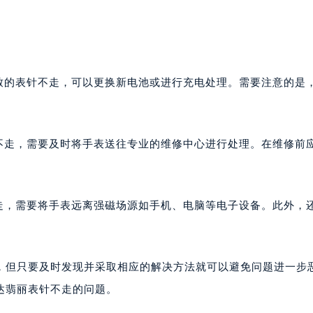
楼1224室（需提前预约）
大厦B座12楼03室（需提前预约）
心写字楼A座7楼709室（需提前预约）
2层04室（需提前预约）
导致的表针不走，可以更换新电池或进行充电处理。需要注意的是
心A座907室（需提前预约）
。
A座(旺进大厦)18层09室（需提前预约）
国际金融中心14楼14D（需提前预约）
针不走，需要及时将手表送往专业的维修中心进行处理。在维修前
广场写字楼10层06室（需提前预约）
心写字楼B座13层07室（需提前预约）
安国际中心E座6楼10室（需提前预约）
不走，需要将手表远离强磁场源如手机、电脑等电子设备。此外，
B座17层1707室（需提前预约）
写字楼A座10层1002室（需提前预约）
。
心东1幢20楼2002室（需提前预约）
街70号华润万象城写字楼（鄂尔多斯大厦）23层2326室（需
，但只要及时发现并采取相应的解决方法就可以避免问题进一步
州中心写字楼21层2102室（需提前预约）
达翡丽表针不走的问题。
国际金融中心写字楼20层01室（需提前预约）