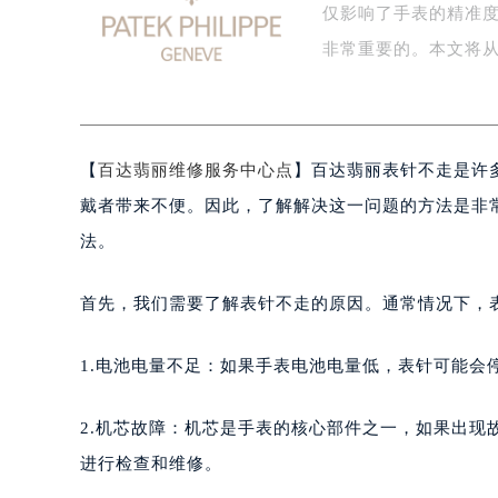
仅影响了手表的精准
盐城市盐都区世纪大道5号盐城金融城写
泰州市海陵区永定东路399号置地商
非常重要的。本文将
宁波市江北区大闸南路500号来福士广
杭州市上城区钱江路1366号华润大厦
金华市金东区东市南街777号金华万达
【
百达翡丽维修服务中心点
】百达翡丽表针不走是许
绍兴市越城区胜利东路379号世茂天
嘉兴市南湖区广益路705号嘉兴世界贸
戴者带来不便。因此，了解解决这一问题的方法是非
南昌市红谷滩新区红谷中大道998号
法。
济南市历下区经十路11111号华润中
广州市天河区天河路230号万菱汇国
首先，我们需要了解表针不走的原因。通常情况下，
广州市越秀区环市东路371-375号
深圳市罗湖区深南东路5001号华润大
1.电池电量不足：如果手表电池电量低，表针可能会
惠州市惠城区江北文昌一路7号华贸大
厦门市思明区湖滨东路95号华润大厦写
2.机芯故障：机芯是手表的核心部件之一，如果出
福州市鼓楼区五四路128-1号恒力城
进行检查和维修。
成都市锦江区人民东路6号SAC东原中