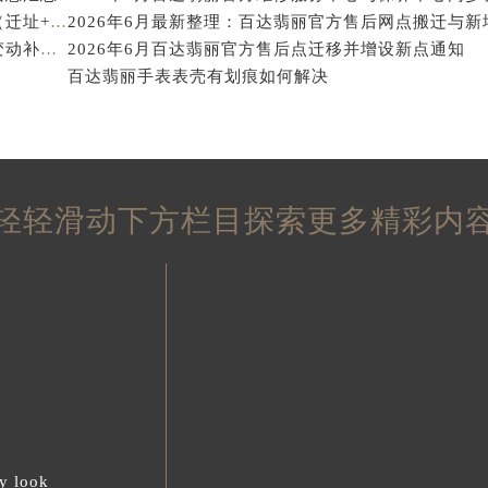
得利名表维修授权店1楼百达翡丽售后服务中心（需提前预约）
2026年6月百达翡丽官方维修保养服务站点调整定稿（迁址+新增）
2026年6月最新整理：百达翡丽官方售后网点搬迁与新
得利名表维修授权店1楼百达翡丽售后服务中心（需提前预约）
2026年6月百达翡丽官方维修中心保养业务网点最新变动补充一览文件
2026年6月百达翡丽官方售后点迁移并增设新点通知
百达翡丽手表表壳有划痕如何解决
国际中心D座11层1102室百达翡丽售后服务中心（北京总部）
广场W3座6层602室百达翡丽售后服务中心（需提前预约）
先天下百达翡丽售后服务中心（需提前预约）
特大街百达翡丽售后服务中心（需提前预约）
街百达翡丽售后服务中心（需提前预约）
轻轻滑动下方栏目探索更多精彩内
3号王府井百货名表维修百达翡丽售后服务中心（需提前预约）
达翡丽售后服务中心（需提前预约）
霍洛街百达翡丽售后服务中心（需提前预约）
央街百达翡丽售后服务中心（需提前预约）
街百达翡丽售后服务中心（需提前预约）
路百达翡丽售后服务中心（需提前预约）
大街百达翡丽售后服务中心（需提前预约）
市光明街与额尔敦路交叉口百达翡丽售后服务中心（需提前预约
安大街百达翡丽售后服务中心（需提前预约）
y look