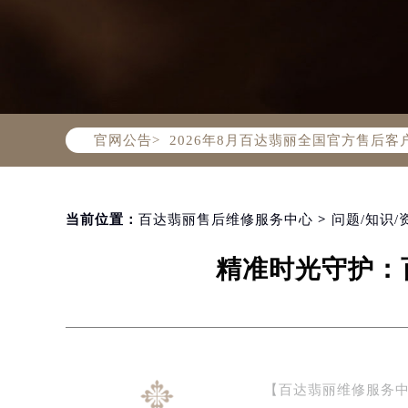
2026年8月百达翡丽中国区售后服
2026年8月百达翡丽全国官方售后客户服
官网公告>
百达翡丽官方全国统一服务热线400-
2026年8月百达翡丽售后服务中心最
北京市朝阳区建国门外大街甲6号华熙
北京市东城区东长安街1号东方广场写
当前位置：
百达翡丽售后维修服务中心
>
问题/知识/
天津市和平区赤峰道136号天津国际金
精准时光守护：
上海市徐汇区虹桥路3号港汇中心写字楼
上海市黄浦区南京东路299号宏伊国
南京市秦淮区中山南路1号（新街口）
常州市新北区龙锦路1590号现代传媒
徐州市鼓楼区淮海东路29号苏宁广场I
【百达翡丽维修服务
扬州市邗江区国展路29号星耀天地写字