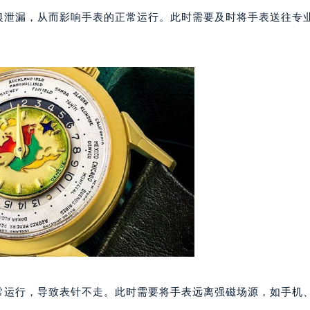
代广场写字楼9层902室（需提前预约）
水银泄漏，从而影响手表的正常运行。此时需要及时将手表送往专
号世茂环球金融中心写字楼（芙蓉广场）10层13室（需提前预约
楼29层2905室（需提前预约）
表服务中心（品牌授权店）3层整层（需提前预约）
表服务中心（品牌授权店）1层整层（需提前预约）
表服务中心（品牌授权店）1层整层（需提前预约）
（CCMALL）C座17层17-B（需提前预约）
10层1015室（需提前预约）
心T2座写字楼29层03室（需提前预约）
厦7层G室（需提前预约）
心C座12层1205室（需提前预约）
中心T1写字楼9层907室（需提前预约）
写字楼1座11层1104室（需提前预约）
楼16层1603室（需提前预约）
中心办公楼C座22层08室（需提前预约）
正常运行，导致表针不走。此时需要将手表远离强磁场源，如手机
大厦38层09室（需提前预约）