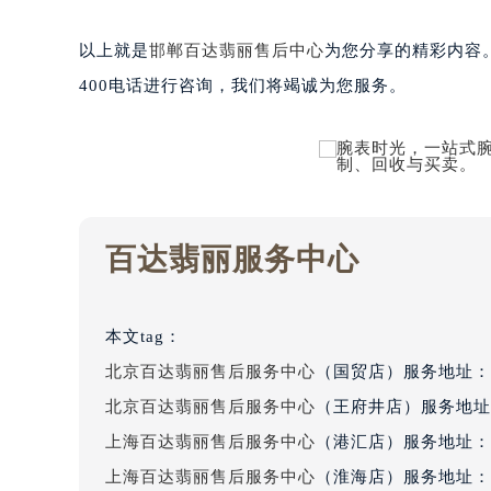
黑龙江省大庆市萨尔图区会战大街百
黑龙江省鹤岗市向阳区红军路百达翡
以上就是
邯郸百达翡丽售后中心
为您分享的精彩内容
黑龙江省黑河市爱辉区中央街百达翡
400电话进行咨询，我们将竭诚为您服务。
黑龙江省鸡西市鸡冠区红军路百达翡
黑龙江省佳木斯市向阳区长安路百达
黑龙江省牡丹江市东安区太平路百达
黑龙江省七台河市桃山区大同街百达
黑龙江省齐齐哈尔市龙沙区龙华路百
百达翡丽服务中心
黑龙江省双鸭山市尖山区新兴大街百
黑龙江省绥化市北林区新华街与康庄
黑龙江省伊春市伊美区通河路百达翡
本文tag：
吉林省白城市洮北区明仁南街百达翡
北京百达翡丽售后服务中心
（国贸店）服务地址：
吉林省白山市浑江区浑江大街百达翡
北京百达翡丽售后服务中心
（王府井店）服务地址
吉林省吉林市船营区河南街百达翡丽
上海百达翡丽售后服务中心
（港汇店）服务地址：
吉林省辽源市龙山区人民大街百达翡
吉林省梅河口市新华街道梅河大街百
上海百达翡丽售后服务中心
（淮海店）服务地址：