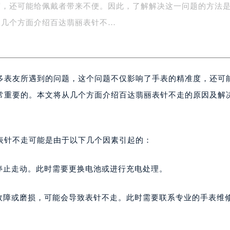
度，还可能给佩戴者带来不便。因此，了解解决这一问题的方法
字楼1号楼16层1604室（需提前预约）
务中心东塔写字楼（华润万象城）17层1706室（需提前预约）
从几个方面介绍百达翡丽表针不…
场办公楼20层2009室（需提前预约）
写字楼A座5层503-5室（需提前预约）
广场写字楼4号楼22层2209室（需提前预约）
多表友所遇到的问题，这个问题不仅影响了手表的精准度，还可
际中心写字楼8层805室（需提前预约）
易中心写字楼A座13层1304室（需提前预约）
常重要的。本文将从几个方面介绍百达翡丽表针不走的原因及解
绿地双子塔（中央广场）A1座办公楼14层07室（需提前预约）
心写字楼（万象城）15层1508室（需提前预约）
际中心写字楼A塔7层704室（需提前预约）
表针不走可能是由于以下几个因素引起的：
世界贸易中心大厦南塔写字楼15层07室（需提前预约）
厦写字楼17层1701室（需提前预约）
停止走动。此时需要更换电池或进行充电处理。
厦写字楼1座30层05室（需提前预约）
字楼B座11层1104室（需提前预约）
现故障或磨损，可能会导致表针不走。此时需要联系专业的手表维
写字楼15层03室（需提前预约）
心写字楼24层2406B室（需提前预约）