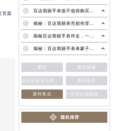
6
百达翡丽手表值不值得购买（名表投资与收藏指南）
打页面
7
揭秘：百达翡丽表壳损伤背后的故事
8
揭秘百达翡丽手表停走，一文教你轻松恢复活力！
9
揭秘：百达翡丽手表表蒙子破损修复指南，让爱表重焕光彩！
萧邦
萧邦维修
百达翡丽售后维修保养费用价目表
萧邦保养
萧邦售后
广州百达翡丽维修保养售后中心
随机推荐