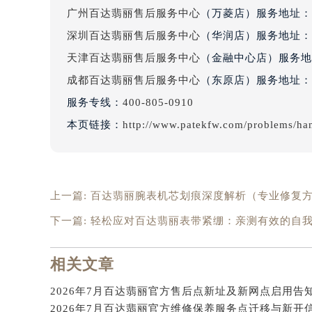
吉林省四平市铁东区紫气大路与南九
广州百达翡丽售后服务中心
（万菱店）服务地址：
吉林省松原市宁江区五环大街百达翡
深圳百达翡丽售后服务中心
（华润店）服务地址：
吉林省通化市东昌区环通乡江南大街
天津百达翡丽售后服务中心
（金融中心店）服务地
吉林省延边市延吉市解放路百达翡丽
成都百达翡丽售后服务中心
（东原店）服务地址：
辽宁省鞍山市铁东区站前街百达翡丽
服务专线：
400-805-0910
辽宁省本溪市平山区胜利路百达翡丽
本页链接：
http://www.patekfw.com/problems/ha
辽宁省朝阳市双塔区新华路百达翡丽
辽宁省丹东市振兴区七经街百达翡丽
辽宁省抚顺市新抚区东一路百达翡丽
辽宁省阜新市海州区解放大街百达翡
上一篇:
百达翡丽腕表机芯划痕深度解析（专业修复
辽宁省葫芦岛市连山区中央路百达翡
下一篇:
轻松应对百达翡丽表带紧绷：亲测有效的自
辽宁省锦州市古塔区中央大街百达翡
辽宁省辽阳市白塔区新运大街百达翡
相关文章
辽宁省盘锦市兴隆台区石油大街百达
辽宁省铁岭市银州区南马路百达翡丽
2026年7月百达翡丽官方售后点新址及新网点启用告
辽宁省营口市站前区市府路与渤海大
2026年7月百达翡丽官方维修保养服务点迁移与新开