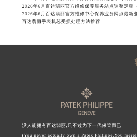
辽宁省沈阳市沈河区中街路137号亨
辽宁省沈阳市沈河区中街路83号亨
百达翡丽手表机芯受损处理方法推荐
北京市朝阳区建国门外大街甲6号华熙
北京市东城区东长安街1号王府井东方
河北省保定市竞秀区朝阳北大街北国
内蒙古自治区阿拉善盟市左旗土尔扈
内蒙古自治区巴彦淖尔市临河区新华
内蒙古自治区包头市青山区幸福路甲
内蒙古自治区赤峰市红山区哈达街百
内蒙古自治区鄂尔多斯市东胜区伊金
内蒙古自治区呼伦贝尔市海拉尔区中
内蒙古自治区通辽市科尔沁区明仁大
内蒙古自治区乌海市海勃湾区人民南
内蒙古自治区乌兰察布市集宁区恩和
内蒙古自治区锡林郭勒盟市锡林浩特
没人能拥有百达翡丽,只不过为下一代保管而已
内蒙古自治区兴安盟市乌兰浩特市兴
(You never actually own a Patek Philippe.You merel