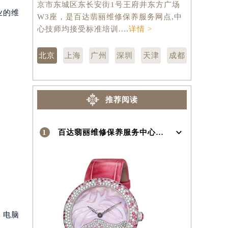
京市东城区东长安街1号王府井东方广场
汇区虹桥路
业的维
W3座，是百达翡丽维修保养服务网点,中
维修保养服
）
心技师均接受标准培训....
详情 >
训....
详情 
北京
上海
广州
深圳
天津
成都
推荐阅读
1
百达翡丽维修保养服务中心介绍 | Patek Philippe
、电脑