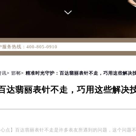
务网络优化升级公告
务热线：400-805-0910
805-0910，服务覆盖中国大陆、香港、澳门、台湾全部区域（非大
新网点地址：
国际中心写字楼D座11层1102室（北京总部）（需提前预约）
字楼W3座6层602室（需提前预约）
资讯
>
邯郸
> 精准时光守护：百达翡丽表针不走，巧用这些解决
融中心写字楼26层2603室（需提前预约）
百达翡丽表针不走，巧用这些解决
2座37层3705室（需提前预约）
际广场写字楼8层806室（需提前预约）
南京中心写字楼22层C1-1室（需提前预约）
中心写字楼5号楼10层1008室（需提前预约）
FC国际金融中心写字楼35层3508室（需提前预约）
中心点】百达翡丽表针不走是许多表友所遇到的问题，这个问题
楼1号楼18层1803室（需提前预约）