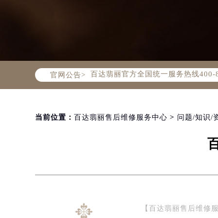
2026年8月百达翡丽中国区售后服
2026年8月百达翡丽全国官方售后客户服
百达翡丽官方全国统一服务热线400-
官网公告>
2026年8月百达翡丽售后服务中心最
北京市朝阳区建国门外大街甲6号华熙
北京市东城区东长安街1号东方广场写
天津市和平区赤峰道136号天津国际金
当前位置：
百达翡丽售后维修服务中心
>
问题/知识/
上海市徐汇区虹桥路3号港汇中心写字楼
上海市黄浦区南京东路299号宏伊国
南京市秦淮区中山南路1号（新街口）
常州市新北区龙锦路1590号现代传媒
徐州市鼓楼区淮海东路29号苏宁广场I
扬州市邗江区国展路29号星耀天地写字
【百达翡丽售后维修
盐城市盐都区世纪大道5号盐城金融城写