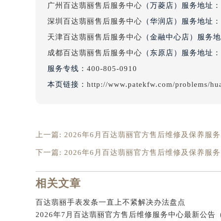
广州百达翡丽售后服务中心
（万菱店）服务地址：
吉林省松原市宁江区五环大街百达翡
吉林省通化市东昌区环通乡江南大街
深圳百达翡丽售后服务中心
（华润店）服务地址：
吉林省延边市延吉市解放路百达翡丽
天津百达翡丽售后服务中心
（金融中心店）服务地
辽宁省鞍山市铁东区站前街百达翡丽
成都百达翡丽售后服务中心
（东原店）服务地址：
辽宁省本溪市平山区胜利路百达翡丽
服务专线：
400-805-0910
辽宁省朝阳市双塔区新华路百达翡丽
本页链接：
http://www.patekfw.com/problems/hu
辽宁省丹东市振兴区七经街百达翡丽
辽宁省抚顺市新抚区东一路百达翡丽
辽宁省阜新市海州区解放大街百达翡
辽宁省葫芦岛市连山区中央路百达翡
上一篇:
2026年6月百达翡丽官方售后维修及保养服
辽宁省锦州市古塔区中央大街百达翡
下一篇:
2026年6月百达翡丽官方售后维修及保养服
辽宁省辽阳市白塔区新运大街百达翡
辽宁省盘锦市兴隆台区石油大街百达
相关文章
辽宁省铁岭市银州区南马路百达翡丽
辽宁省营口市站前区市府路与渤海大
百达翡丽手表发条一直上不紧解决办法盘点
辽宁省沈阳市沈河区中街路137号亨