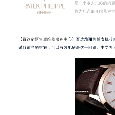
是一个令人头疼的问
泰州市海陵区永定东路399号置地商
宁波市江北区大闸南路500号来福士广
将为您详细介绍几种
杭州市上城区钱江路1366号华润大厦
金华市金东区东市南街777号金华万达
绍兴市越城区胜利东路379号世茂天
【
百达翡丽售后维修服务中心
】百达翡丽机械表机芯
嘉兴市南湖区广益路705号嘉兴世界贸
南昌市红谷滩新区红谷中大道998号
采取适当的措施，可以有效地解决这一问题。本文将
济南市历下区经十路11111号华润中
广州市天河区天河路230号万菱汇国
广州市越秀区环市东路371-375号
深圳市罗湖区深南东路5001号华润大
惠州市惠城区江北文昌一路7号华贸大
厦门市思明区湖滨东路95号华润大厦写
福州市鼓楼区五四路128-1号恒力城
成都市锦江区人民东路6号SAC东原中
重庆市江北区观音桥步行街2号融恒时