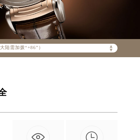
陆需加拨“+86”）
▲
▼
全

疑