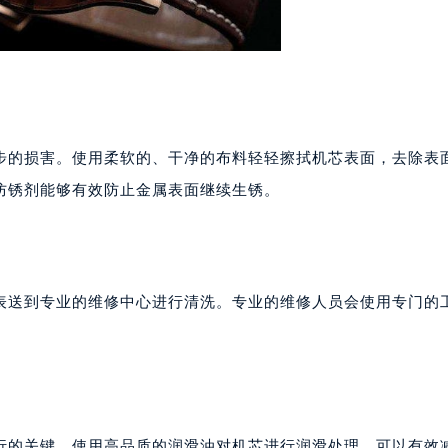
号世茂环球金融中心写字楼（芙蓉广场）10层13室（需提前预约
楼29层2905室（需提前预约）
表服务中心（品牌授权店）3层整层（需提前预约）
表服务中心（品牌授权店）1层整层（需提前预约）
表服务中心（品牌授权店）1层整层（需提前预约）
（CCMALL）C座17层17-B（需提前预约）
步的损害。使用柔软的、干净的布料轻轻擦拭机芯表面，去除表
10层1015室（需提前预约）
防锈剂能够有效防止金属表面继续生锈。
心T2座写字楼29层03室（需提前预约）
厦7层G室（需提前预约）
心C座12层1205室（需提前预约）
中心T1写字楼9层907室（需提前预约）
表送到专业的维修中心进行清洗。专业的维修人员会使用专门的
写字楼1座11层1104室（需提前预约）
。
楼16层1603室（需提前预约）
中心办公楼C座22层08室（需提前预约）
大厦38层09室（需提前预约）
楼1224室（需提前预约）
行的关键。使用高品质的润滑油对机芯进行润滑处理，可以有效