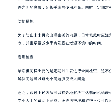
合肥市蜀山区潜山路111号万象城华润
件之间的摩擦，延长手表的使用寿命。同时，定期对
泉州市丰泽区宝洲路729号浦西万达中
青岛市南区山东路6号华润大厦B座2
防护措施
烟台市芝罘区胜利路139号万达金融中
长春市朝阳区西安大路727号中银大厦
为了防止未来再次出现生锈的问题，日常佩戴时应注
贵阳市南明区都司高架桥路33号亨特
表，并且尽量减少手表暴露在潮湿环境中的时间。
昆明市盘龙区北京路928号同德昆明
石家庄市长安区中山东路39号勒泰中
定期检查
西安市碑林区南关正街88号华侨城长
海口市龙华区金贸东路5号海口华润大厦
最后但同样重要的是定期对手表进行全面检查。这不
唐山市路南区新华东道100号万达广场
解决问题可以避免小问题演变成大问题。
台州市椒江区东海大道1800号腾达中
内蒙古自治区呼和浩特市玉泉区大学西
总之，通过上述方法可以有效地解决百达翡丽机械表
甘肃省兰州市七里河区西津西路16号兰
专业人士的帮助下完成。正确的护理和维护不仅可以
重庆市解放碑渝中区民权路28号英利
黑龙江省大庆市萨尔图区会战大街百