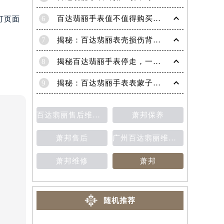
6
百达翡丽手表值不值得购买（名表投资与收藏指南）
打页面
7
揭秘：百达翡丽表壳损伤背后的故事
8
揭秘百达翡丽手表停走，一文教你轻松恢复活力！
9
揭秘：百达翡丽手表表蒙子破损修复指南，让爱表重焕光彩！
百达翡丽售后维修保养费用价目表
萧邦保养
萧邦售后
广州百达翡丽维修保养售后中心
萧邦维修
萧邦
随机推荐