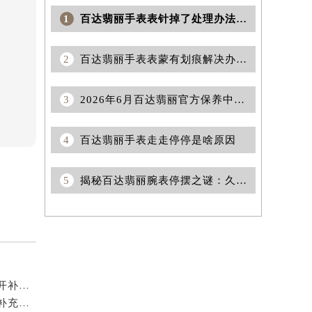
1
百达翡丽手表表针掉了处理办法推荐
2
百达翡丽手表表蒙有划痕解决办法集锦
3
2026年6月百达翡丽官方保养中心维修网点搬迁及新增补充确认内容
4
百达翡丽手表走走停停是啥原因
5
揭秘百达翡丽腕表停摆之谜：久置不戴的背后秘密
2026年8月百达翡丽官方维修保养服务点地址调整与新开补充速览文件原文最终
2026年7月百达翡丽官方售后服务站点变更与新增最终补充明细