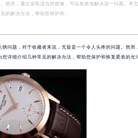
题。然而，通过采取适当的措施，可以有效地解决这一问题。本
务中心东塔写字楼（华润万象城）17层1706室（需提前预约）
场办公楼20层2009室（需提前预约）
常见的解决办法，帮助您保护和…
写字楼A座5层503-5室（需提前预约）
广场写字楼4号楼22层2209室（需提前预约）
际中心写字楼8层805室（需提前预约）
生锈问题，对于收藏者来说，无疑是一个令人头疼的问题。然而
易中心写字楼A座13层1304室（需提前预约）
绿地双子塔（中央广场）A1座办公楼14层07室（需提前预约）
为您详细介绍几种常见的解决办法，帮助您保护和恢复爱表的光
心写字楼（万象城）15层1508室（需提前预约）
际中心写字楼A塔7层704室（需提前预约）
世界贸易中心大厦南塔写字楼15层07室（需提前预约）
厦写字楼17层1701室（需提前预约）
厦写字楼1座30层05室（需提前预约）
字楼B座11层1104室（需提前预约）
写字楼15层03室（需提前预约）
心写字楼24层2406B室（需提前预约）
代广场写字楼9层902室（需提前预约）