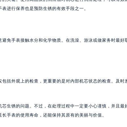
大厦B座12楼03室（需提前预约）
手表进行保养也是预防生锈的有效手段之一。
心写字楼A座7楼709室（需提前预约）
2层04室（需提前预约）
心A座907室（需提前预约）
A座(旺进大厦)18层09室（需提前预约）
意避免手表接触水分和化学物质。在洗澡、游泳或做家务时最好
国际金融中心14楼14D（需提前预约）
广场写字楼10层06室（需提前预约）
心写字楼B座13层07室（需提前预约）
安国际中心E座6楼10室（需提前预约）
B座17层1707室（需提前预约）
仅包括外观上的检查，更重要的是对内部机芯状态的检查。及时
写字楼A座10层1002室（需提前预约）
心东1幢20楼2002室（需提前预约）
街70号华润万象城写字楼（鄂尔多斯大厦）23层2326室（需
机芯生锈的问题。不过，在处理过程中一定要小心谨慎，并且最
州中心写字楼21层2102室（需提前预约）
延长手表的使用寿命，还能保持其原有的美丽与价值。
国际金融中心写字楼20层01室（需提前预约）
达翡丽售后服务中心（需提前预约）