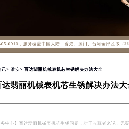
务网络优化升级公告
务热线：400-805-0910
805-0910，服务覆盖中国大陆、香港、澳门、台湾全部区域（非大
新网点地址：
国际中心写字楼D座11层1102室（北京总部）（需提前预约）
字楼W3座6层602室（需提前预约）
融中心写字楼26层2603室（需提前预约）
资讯
>
淮安
> 百达翡丽机械表机芯生锈解决办法大全
2座37层3705室（需提前预约）
百达翡丽机械表机芯生锈解决办法大
际广场写字楼8层806室（需提前预约）
南京中心写字楼22层C1-1室（需提前预约）
中心写字楼5号楼10层1008室（需提前预约）
FC国际金融中心写字楼35层3508室（需提前预约）
楼1号楼18层1803室（需提前预约）
服务中心】百达翡丽机械表机芯生锈问题，对于收藏者来说，无
字楼1号楼16层1604室（需提前预约）