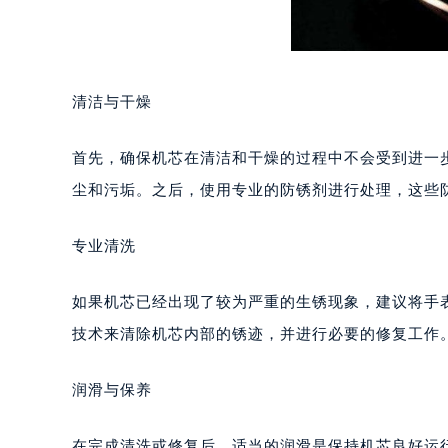
长沙市芙蓉区定王台街道建湘路393
郑州市二七区铭功路10号华润大厦写字
太原市迎泽区解放路15号亨得利名
沈阳市沈河区中街路137号亨得利名
清洁与干燥
沈阳市沈河区中街路83号亨得利名
乌鲁木齐市天山区红山路26号时代广场
首先，确保机芯在清洁和干燥的过程中不会受到进一
温州市鹿城区锦绣路1067号置信广场
尘和污垢。之后，使用专业的防锈剂进行处理，这些
哈尔滨市道里区友谊西路600号富力中
大连市中山区人民路15号国际金融大
专业清洗
佛山市禅城区季华五路57号万科金融中
东莞市东城街道鸿福东路1号民盈国贸
如果机芯已经出现了较为严重的生锈现象，建议将手
无锡市梁溪区人民中路139号恒隆广场
技术来清除机芯内部的锈迹，并进行必要的修复工作
南通市崇川区工农路57号圆融广场写字
苏州市苏州工业园区星港街199号苏州
润滑与保养
武汉市江汉区解放大道686号世界贸易
南宁市青秀区金湖路59号地王大厦12
在完成清洗或修复后，适当的润滑是保持机芯良好运