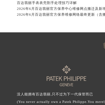
百达翡丽手表表壳割手处理技巧详解
辽宁省沈阳市沈河区中街路83号亨
北京市朝阳区建国门外大街甲6号华熙
北京市东城区东长安街1号王府井东方
河北省保定市竞秀区朝阳北大街北国
内蒙古自治区阿拉善盟市左旗土尔扈
内蒙古自治区巴彦淖尔市临河区新华
内蒙古自治区包头市青山区幸福路甲
内蒙古自治区赤峰市红山区哈达街百
内蒙古自治区鄂尔多斯市东胜区伊金
内蒙古自治区呼伦贝尔市海拉尔区中
内蒙古自治区通辽市科尔沁区明仁大
内蒙古自治区乌海市海勃湾区人民南
内蒙古自治区乌兰察布市集宁区恩和
内蒙古自治区锡林郭勒盟市锡林浩特
没人能拥有百达翡丽,只不过为下一代保管而已
内蒙古自治区兴安盟市乌兰浩特市兴
(You never actually own a Patek Philippe.You merel
山西省大同市平城区迎宾街百达翡丽