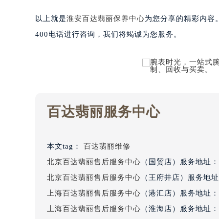
黑龙江省鹤岗市向阳区红军路百达翡
以上就是
淮安百达翡丽保养中心
为您分享的精彩内容
黑龙江省黑河市爱辉区中央街百达翡
400电话进行咨询，我们将竭诚为您服务。
黑龙江省鸡西市鸡冠区红军路百达翡
黑龙江省佳木斯市向阳区长安路百达
黑龙江省牡丹江市东安区太平路百达
黑龙江省七台河市桃山区大同街百达
黑龙江省齐齐哈尔市龙沙区龙华路百
黑龙江省双鸭山市尖山区新兴大街百
百达翡丽服务中心
黑龙江省绥化市北林区新华街与康庄
黑龙江省伊春市伊美区通河路百达翡
吉林省白城市洮北区明仁南街百达翡
本文tag：
百达翡丽维修
吉林省白山市浑江区浑江大街百达翡
北京百达翡丽售后服务中心
（国贸店）服务地址：
吉林省吉林市船营区河南街百达翡丽
北京百达翡丽售后服务中心
（王府井店）服务地址
吉林省辽源市龙山区人民大街百达翡
上海百达翡丽售后服务中心
（港汇店）服务地址：
吉林省梅河口市新华街道梅河大街百
上海百达翡丽售后服务中心
（淮海店）服务地址：
吉林省四平市铁东区紫气大路与南九