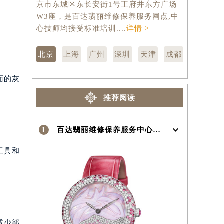
京市东城区东长安街1号王府井东方广场
汇区虹桥路
）
W3座，是百达翡丽维修保养服务网点,中
维修保养服
心技师均接受标准培训....
详情 >
训....
详情 
北京
上海
广州
深圳
天津
成都
面的灰
推荐阅读
1
百达翡丽维修保养服务中心介绍 | Patek Philippe
工具和
减少部