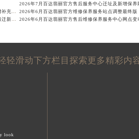
得利名表维修授权店1楼百达翡丽售后服务中心（需提前预约）
2026年6月百达翡丽官方保养中心维修网点搬迁及新增补充最终完整公示
国际中心D座11层1102室百达翡丽售后服务中心（北京总部）
2026年6月百达翡丽官方保养维修网络最终更新（含搬迁新增店面）
广场W3座6层602室百达翡丽售后服务中心（需提前预约）
先天下百达翡丽售后服务中心（需提前预约）
特大街百达翡丽售后服务中心（需提前预约）
街百达翡丽售后服务中心（需提前预约）
3号王府井百货名表维修百达翡丽售后服务中心（需提前预约）
轻轻滑动下方栏目探索更多精彩内
达翡丽售后服务中心（需提前预约）
霍洛街百达翡丽售后服务中心（需提前预约）
央街百达翡丽售后服务中心（需提前预约）
街百达翡丽售后服务中心（需提前预约）
路百达翡丽售后服务中心（需提前预约）
大街百达翡丽售后服务中心（需提前预约）
市光明街与额尔敦路交叉口百达翡丽售后服务中心（需提前预约
安大街百达翡丽售后服务中心（需提前预约）
y look
售后服务中心（需提前预约）