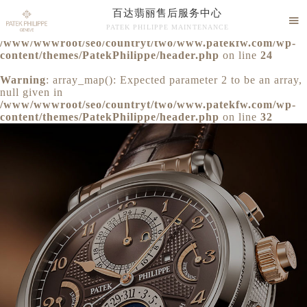
百达翡丽售后服务中心
Warning
: extract() expects parameter 1 to be array, null

PATEK PHILIPPE MAINTENANCE
given in
/www/wwwroot/seo/countryt/two/www.patekfw.com/wp-
百达翡丽售后维修服务中心竭诚为您服务！
content/themes/PatekPhilippe/header.php
on line
24
Warning
: array_map(): Expected parameter 2 to be an array,
null given in
/www/wwwroot/seo/countryt/two/www.patekfw.com/wp-
content/themes/PatekPhilippe/header.php
on line
32
中心介绍
联系我们