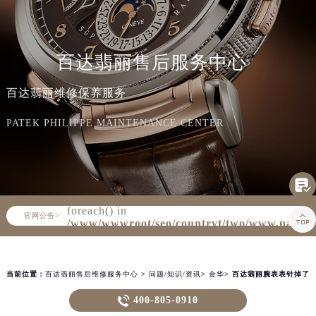
百达翡丽售后服务中心
百达翡丽维修保养服务
PATEK PHILIPPE MAINTENANCE CENTER


▲
官网公告>
▼
Warning
: Invalid argument supplied for
foreach() in
/www/wwwroot/seo/countryt/two/www.patek

400-805-0910
content/themes/PatekPhilippe/header.php
on line
154
当前位置：
百达翡丽售后维修服务中心
>
问题/知识/资讯
>
金华
> 百达翡丽腕表表针掉了