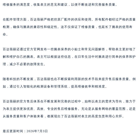
维修服务的满意度，收集表主的意见和建议，以便不断改进和完善服务质量。
澳门特别行政区风顺堂区南湾大马路百达翡丽售后服务中心（需提前预约）
澳门特别行政区花地玛堂区关闸广场百达翡丽售后服务中心（需提前预约）
在配件管理方面，百达翡丽严格把控原厂配件的供应和使用。所有配件都经过严格的质量
澳门特别行政区花王堂区大三巴商圈百达翡丽售后服务中心（需提前预约）
检测，确保与腕表的兼容性和稳定性。这不仅保证了维修质量，也延长了腕表的使用寿
澳门特别行政区嘉模堂区官也街百达翡丽售后服务中心（需提前预约）
命。
澳门省路氹城市金光大道百达翡丽售后服务中心（需提前预约）
百达翡丽还通过官方官网发布一些腕表保养的小贴士和常见问题解答，帮助表主更好地了
澳门特别行政区望德堂区塔石广场百达翡丽售后服务中心（需提前预约）
解和维护自己的腕表。表主可以根据这些信息，在日常生活中对腕表进行简单的保养和护
福建省福州市鼓楼区五四路128-1号恒力城写字楼15层03室百达翡丽售后服务中心（需提前预约）
理，减少不必要的故障发生。
福建省厦门市思明区湖滨东路95号万象城华润大厦B座11层1104室百达翡丽售后服务中心（需提前预约）
广东省潮州市潮安区新风路与潮汕路交汇处百达翡丽售后服务中心（需提前预约）
随着科技的不断发展，百达翡丽也在不断探索利用新的技术手段来提升售后服务质量。例
广东省广州市天河区天河路230号万菱汇国际中心A塔7层704室百达翡丽售后服务中心（需提前预约）
如，通过引入智能化的检测设备和管理系统，提高维修效率和精准度。
广东省广州市越秀区环市东路371-375号世界贸易中心大厦南塔15层1507室百达翡丽售后服务中心（需提前预约）
百达翡丽的官方售后体系在不断发展和完善的过程中，始终以表主的需求为导向，致力于
广东省河源市源城区越王大道百达翡丽售后服务中心（需提前预约）
为表主提供更加优质、高效、专业的售后维修服务。无论是从服务网络的覆盖范围，还是
广东省惠州市惠城区江北文昌一路7号华贸大厦1座30层3005室百达翡丽售后服务中心（需提前预约）
从服务质量和客户体验来看，都展现出了百达翡丽对表主的高度负责和用心关怀。
广东省江门市蓬江区广场西路百达翡丽售后服务中心（需提前预约）
广东省揭阳市榕城进贤门步行街百达翡丽售后服务中心（需提前预约）
最后更新时间：2026年7月3日
广东省茂名市电白区水东街道迎宾大道百达翡丽售后服务中心（需提前预约）