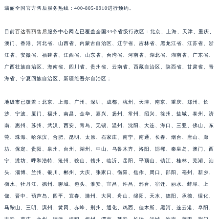
翡丽全国官方售后服务热线：400-805-0910进行预约。
安徽省亳州市谯城区魏武大道百达翡丽售后服务中心（需提前预约）
安徽省池州市贵池区长江路百达翡丽售后服务中心（需提前预约）
目前
百达翡丽售后
服务中心网点已覆盖全国34个省级行政区：北京、上海、天津、重庆、
安徽省滁州市琅琊区南谯北路百达翡丽售后服务中心（需提前预约）
澳门、香港、河北省、山西省、内蒙古自治区、辽宁省、吉林省、黑龙江省、江苏省、浙
安徽省阜阳市颍州区颍州北路百达翡丽售后服务中心（需提前预约）
江省、安徽省、福建省、江西省、山东省、台湾省、河南省、湖北省、湖南省、广东省、
安徽省淮北市相山区淮海路百达翡丽售后服务中心（需提前预约）
广西壮族自治区、海南省、四川省、贵州省、云南省、西藏自治区、陕西省、甘肃省、青
海省、宁夏回族自治区、新疆维吾尔自治区；
安徽省淮南市田家庵区国庆中路百达翡丽售后服务中心（需提前预约）
安徽省黄山市屯溪区黄山西路百达翡丽售后服务中心（需提前预约）
地级市已覆盖：北京、上海、广州、深圳、成都、杭州、天津、南京、重庆、郑州、长
安徽省六安市金安区解放中路百达翡丽售后服务中心（需提前预约）
沙、宁波、厦门、福州、南昌、金华、嘉兴、扬州、常州、绍兴、徐州、盐城、泰州、济
安徽省马鞍山市雨山区湖南西路百达翡丽售后服务中心（需提前预约）
南、惠州、苏州、武汉、西安、青岛、无锡、温州、沈阳、大连、海口、三亚、佛山、东
安徽省宿州市埇桥区人民中路百达翡丽售后服务中心（需提前预约）
莞、珠海、哈尔滨、合肥、昆明、太原、石家庄、南宁、南通、长春、烟台、唐山、廊
安徽省铜陵市铜官区石城大道百达翡丽售后服务中心（需提前预约）
坊、保定、贵阳、泉州、台州、湖州、中山、乌鲁木齐、洛阳、邯郸、秦皇岛、澳门、西
宁、潍坊、呼和浩特、沧州、鞍山、赣州、临沂、岳阳、平顶山、镇江、桂林、芜湖、汕
安徽省芜湖市镜湖区中山路步行街百达翡丽售后服务中心（需提前预约）
头、淄博、兰州、银川、郴州、大庆、张家口、衡阳、焦作、周口、邵阳、亳州、新乡、
安徽省宣城市宣州区叠嶂西路百达翡丽售后服务中心（需提前预约）
衡水、牡丹江、德州、聊城、包头、淮安、宜昌、许昌、邢台、宿迁、丽水、蚌埠、上
福建省龙岩市新罗区九一南路百达翡丽售后服务中心（需提前预约）
饶、晋中、葫芦岛、四平、宜春、滁州、大同、舟山、绵阳、天水、德阳、承德、绥化、
福建省南平市建阳区人民西路百达翡丽售后服务中心（需提前预约）
马鞍山、三明、滨州、黄冈、赤峰、荆州、通化、鸡西、佳木斯、黑河、连云港、阜阳、
福建省宁德市蕉城区天湖东路百达翡丽售后服务中心（需提前预约）