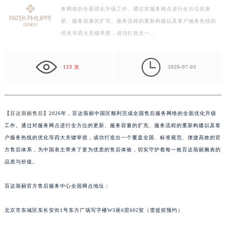
务网络的全面优化升级工作。通过对服务网点进行全方位的更
徐州市鼓楼区淮海东路29号苏宁广场IFC国际金融中心写字楼35层3508室（需提前预约）
新、服务容量的扩充、服务流程的重新构建以及客户服务热线的
扬州市邗江区国展路29号星耀天地写字楼1号楼18层1803室（需提前预约）
优化等四大关键举措，成功打造出一…
盐城市盐都区世纪大道5号盐城金融城写字楼1号楼16层1604室（需提前预约）
泰州市海陵区永定东路399号置地商务中心东塔写字楼（华润万象城）17层1706室（需提前预约）

123 次
2026-07-03
宁波市江北区大闸南路500号来福士广场办公楼20层2009室（需提前预约）
杭州市上城区钱江路1366号华润大厦写字楼A座5层503-5室（需提前预约）
金华市金东区东市南街777号金华万达广场写字楼4号楼22层2209室（需提前预约）
绍兴市越城区胜利东路379号世茂天际中心写字楼8层805室（需提前预约）
【
百达翡丽售后
】2026年，百达翡丽中国区顺利完成全国售后服务网络的全面优化升级
嘉兴市南湖区广益路705号嘉兴世界贸易中心写字楼A座13层1304室（需提前预约）
工作。通过对服务网点进行全方位的更新、服务容量的扩充、服务流程的重新构建以及客
户服务热线的优化等四大关键举措，成功打造出一个覆盖全国、标准规范、便捷高效的官
南昌市红谷滩新区红谷中大道998号绿地双子塔（中央广场）A1座办公楼14层07室（需提前预约）
方售后体系，为中国表主带来了更为优质的售后体验，切实守护着每一枚百达翡丽腕表的
济南市历下区经十路11111号华润中心写字楼（万象城）15层1508室（需提前预约）
品质与价值。
广州市天河区天河路230号万菱汇国际中心写字楼A塔7层704室（需提前预约）
广州市越秀区环市东路371-375号世界贸易中心大厦南塔写字楼15层07室（需提前预约）
百达翡丽官方售后服务中心全国网点地址：
深圳市罗湖区深南东路5001号华润大厦写字楼17层1701室（需提前预约）
惠州市惠城区江北文昌一路7号华贸大厦写字楼1座30层05室（需提前预约）
北京市东城区东长安街1号东方广场写字楼W3座6层602室（需提前预约）
厦门市思明区湖滨东路95号华润大厦写字楼B座11层1104室（需提前预约）