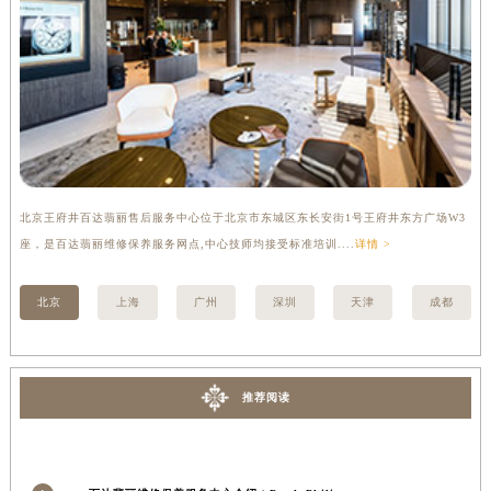
河南省信阳市浉河区东方红大道百达翡丽售后服务中心（需提前预约）
河南省许昌市魏都区建安大道与八龙路交叉口百达翡丽售后服务中心（需提前预约）
河南省郑州市二七区民主路10号华润大厦29层2905室百达翡丽售后服务中心（需提前预约）
河南省周口市川汇区七一路百达翡丽售后服务中心（需提前预约）
河南省驻马店市驿城区乐山大道与置地大道交叉口百达翡丽售后服务中心（需提前预约）
湖北省鄂州市鄂城区文星大道百达翡丽售后服务中心（需提前预约）
湖北省黄冈市黄州区赤壁大道百达翡丽售后服务中心（需提前预约）
北京王府井百达翡丽售后服务中心位于北京市东城区东长安街1号王府井东方广场W3
上
湖北省黄石市黄石港区武汉路百达翡丽售后服务中心（需提前预约）
座，是百达翡丽维修保养服务网点,中心技师均接受标准培训....
详情 >
修
湖北省荆门市东宝中天街步行街百达翡丽售后服务中心（需提前预约）
湖北省荆州市荆州区荆中路百达翡丽售后服务中心（需提前预约）
北京
上海
广州
深圳
天津
成都
湖北省十堰市茅箭区人民北路百达翡丽售后服务中心（需提前预约）
湖北省随州市曾都区青年路百达翡丽售后服务中心（需提前预约）
湖北省咸宁市咸安区长安大道百达翡丽售后服务中心（需提前预约）
推荐阅读
湖北省襄阳市樊城区长虹路与人民路交叉口百达翡丽售后服务中心（需提前预约）
湖北省孝感市孝南区复兴大道百达翡丽售后服务中心（需提前预约）
湖北省宜昌市西陵区夷陵大道与港窑路百达翡丽售后服务中心（需提前预约）