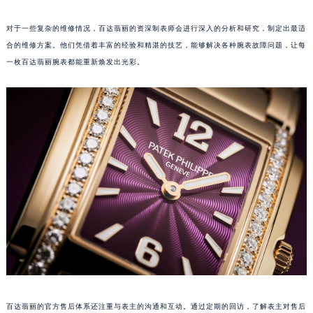
山东省威海市环翠区新威海路89号振华商厦一楼名表维修百达翡丽售后服务中心（需提前预约）
对于一些复杂的维修情况，百达翡丽的资深制表师会进行深入的分析和研究，制定出最适
山东省潍坊市奎文区东风东街百达翡丽售后服务中心（需提前预约）
合的维修方案。他们凭借着丰富的经验和精湛的技艺，能够解决各种腕表故障问题，让每
山东省枣庄市滕州市北辛路与善国路交叉口百达翡丽售后服务中心（需提前预约）
一枚百达翡丽腕表都能重新焕发出光彩。
山东省淄博市张店区金晶大道百达翡丽售后服务中心（需提前预约）
上海市黄浦区南京东路299号宏伊国际广场写字楼8层806室百达翡丽售后服务中心（需提前预约）
上海市徐汇区虹桥路3号港汇中心2座37层3705室百达翡丽售后服务中心（需提前预约）
浙江省杭州市上城区钱江路1366号华润大厦A座5层503-5室百达翡丽售后服务中心（需提前预约）
浙江省湖州市吴兴区劳动路百达翡丽售后服务中心（需提前预约）
浙江省嘉兴市南湖区广益路705号嘉兴世界贸易中心A座13层1304室百达翡丽售后服务中心（需提前预约）
浙江省金华市金东区东市南街777号金华万达广场4号楼22楼2209室百达翡丽售后服务中心（需提前预约）
浙江省丽水市莲都区解放街百达翡丽售后服务中心（需提前预约）
浙江省宁波市江北区大闸南路500号来福士广场办公楼20层2009室百达翡丽售后服务中心（需提前预约）
浙江省衢州市柯城区上街百达翡丽售后服务中心（需提前预约）
浙江省绍兴市越城区胜利东路379号世茂天际中心写字楼8层805室百达翡丽售后服务中心（需提前预约）
浙江省舟山市定海区解放东路百达翡丽售后服务中心（需提前预约）
百达翡丽的官方售后体系还注重与表主的沟通和互动。通过定期的回访，了解表主对售后
澳门特别行政区大堂区议事亭前地（新马路）百达翡丽售后服务中心（需提前预约）