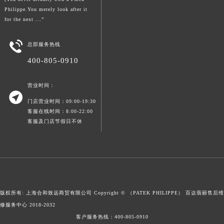
Philippe.You merely look after it
新疆维吾尔自治区可克达拉市幸福路百达翡丽售后服务中心（需提前预约）
for the next ...”
新疆维吾尔自治区克拉玛依市克拉玛依区友谊路百达翡丽售后服务中心（需提前预约）
新疆维吾尔自治区库车市库车市文化东路百达翡丽售后服务中心（需提前预约）

总部服务热线
新疆维吾尔自治区库尔勒市库尔勒市人民东路百达翡丽售后服务中心（需提前预约）
400-805-0910
新疆维吾尔自治区奎屯市团结西街百达翡丽售后服务中心（需提前预约）
新疆维吾尔自治区昆玉市昆泉街百达翡丽售后服务中心（需提前预约）
营业时间：

新疆维吾尔自治区沙湾市三道河子镇世纪大道南路百达翡丽售后服务中心（需提前预约）
门店营业时间：09:00-19:30
新疆维吾尔自治区石河子市北二路百达翡丽售后服务中心（需提前预约）
客服在线时间：8:00-22:00
客服及门店节假日不休
新疆维吾尔自治区双河市光明路百达翡丽售后服务中心（需提前预约）
新疆维吾尔自治区塔城市塔城地区闻琴路百达翡丽售后服务中心（需提前预约）
新疆维吾尔自治区铁门关市兴疆路百达翡丽售后服务中心（需提前预约）
新疆维吾尔自治区图木舒克市图木舒克市中兴街百达翡丽售后服务中心（需提前预约）
新疆维吾尔自治区吐鲁番市高昌区文化中路文化中路百达翡丽售后服务中心（需提前预约）
版权所有: 上海合和致远商贸有限公司 Copyright © （PATEK PHILIPPE）
百达翡丽售后维
新疆维吾尔自治区乌苏市乌鲁木齐北路百达翡丽售后服务中心（需提前预约）
修服务中心
2018-2032
新疆维吾尔自治区五家渠市长征西街百达翡丽售后服务中心（需提前预约）
客户服务热线：
400-805-0910
新疆维吾尔自治区新星市东风路百达翡丽售后服务中心（需提前预约）