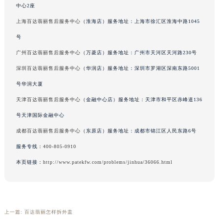
中心2座
广西壮族自治区河池市金城江区金城江街道朝阳路百达翡丽售后服务中心（需提前预约）
上海百达翡丽售后服务中心
（淮海店）服务地址：上海市徐汇区淮海中路1045
广西壮族自治区贺州市八步区城东街道灵峰南路百达翡丽售后服务中心（需提前预约）
号
广西壮族自治区来宾市兴宾区桂中大道百达翡丽售后服务中心（需提前预约）
广西壮族自治区柳州市城中区中山中路百达翡丽售后服务中心（需提前预约）
广州百达翡丽售后服务中心
（万菱店）服务地址：广州市天河区天河路230号
广西壮族自治区钦州市钦南区金海湾东大街百达翡丽售后服务中心（需提前预约）
深圳百达翡丽售后服务中心
（华润店）服务地址：深圳市罗湖区深南东路5001
广西壮族自治区梧州市万秀区龙湖镇高旺路百达翡丽售后服务中心（需提前预约）
号华润大厦
广西壮族自治区玉林市玉州区金玉路百达翡丽售后服务中心（需提前预约）
天津百达翡丽售后服务中心
（金融中心店）服务地址：天津市和平区赤峰道136
海南省儋州市儋州市那大镇兰洋北路百达翡丽售后服务中心（需提前预约）
号天津国际金融中心
海南省东方市八所镇解放西路百达翡丽售后服务中心（需提前预约）
成都百达翡丽售后服务中心
（东原店）服务地址：成都市锦江区人民东路6号
海南省琼海市嘉积镇东风路百达翡丽售后服务中心（需提前预约）
服务专线：
400-805-0910
海南省三沙市西沙区西沙群岛永兴岛北京路百达翡丽售后服务中心（需提前预约）
海南省三亚市吉阳区迎宾路百达翡丽售后服务中心（需提前预约）
本页链接：
http://www.patekfw.com/problems/jinhua/36066.html
海南省万宁市万城镇解放路百达翡丽售后服务中心（需提前预约）
海南省文昌市文城镇教育东路百达翡丽售后服务中心（需提前预约）
海南省五指山市通什镇三月三大道百达翡丽售后服务中心（需提前预约）
上一篇:
百达翡丽怎样拆外盖
香港特别行政区尖沙咀区油尖旺区广东道百达翡丽售后服务中心（需提前预约）