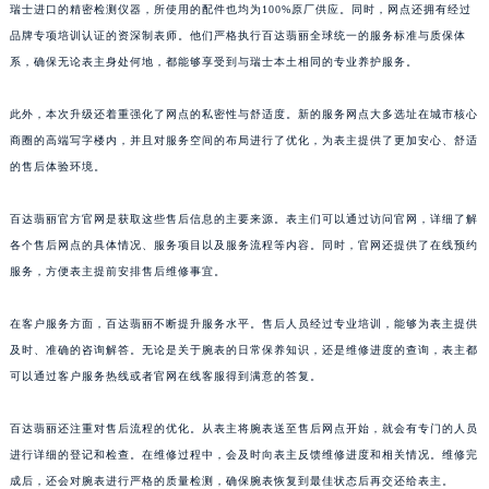
瑞士进口的精密检测仪器，所使用的配件也均为100%原厂供应。同时，网点还拥有经过
江西省景德镇市珠山区珠山中路百达翡丽售后服务中心（需提前预约）
品牌专项培训认证的资深制表师。他们严格执行百达翡丽全球统一的服务标准与质保体
江西省九江市浔阳区浔阳路百达翡丽售后服务中心（需提前预约）
系，确保无论表主身处何地，都能够享受到与瑞士本土相同的专业养护服务。
江西省南昌市红谷滩新区红谷中大道998号绿地双子塔（中央广场）A1座办公楼14层1407室百达翡丽售后服务中心（需提前预约）
此外，本次升级还着重强化了网点的私密性与舒适度。新的服务网点大多选址在城市核心
江西省萍乡市安源区萍安北大道与康庄路交叉口百达翡丽售后服务中心（需提前预约）
商圈的高端写字楼内，并且对服务空间的布局进行了优化，为表主提供了更加安心、舒适
江西省上饶市信州区滨江西路百达翡丽售后服务中心（需提前预约）
的售后体验环境。
江西省新余市渝水区北湖西路百达翡丽售后服务中心（需提前预约）
江西省宜春市袁州区中山中路百达翡丽售后服务中心（需提前预约）
百达翡丽官方官网是获取这些售后信息的主要来源。表主们可以通过访问官网，详细了解
江西省鹰潭市月湖区胜利东路百达翡丽售后服务中心（需提前预约）
各个售后网点的具体情况、服务项目以及服务流程等内容。同时，官网还提供了在线预约
山东省德州市德城区东风中路百达翡丽售后服务中心（需提前预约）
服务，方便表主提前安排售后维修事宜。
山东省东营市东营区济南路百达翡丽售后服务中心（需提前预约）
在客户服务方面，百达翡丽不断提升服务水平。售后人员经过专业培训，能够为表主提供
山东省济南市历下区经十路11111号华润中心写字楼（万象城）15层1508室百达翡丽售后服务中心（需提前预约）
及时、准确的咨询解答。无论是关于腕表的日常保养知识，还是维修进度的查询，表主都
山东省济宁市任城区太白楼路百达翡丽售后服务中心（需提前预约）
可以通过客户服务热线或者官网在线客服得到满意的答复。
山东省莱芜市文化南路8号银座商城名表维修一楼名表维修百达翡丽售后服务中心（需提前预约）
山东省临沂市兰山区解放路百达翡丽售后服务中心（需提前预约）
百达翡丽还注重对售后流程的优化。从表主将腕表送至售后网点开始，就会有专门的人员
山东省日照市东港区烟台路百达翡丽售后服务中心（需提前预约）
进行详细的登记和检查。在维修过程中，会及时向表主反馈维修进度和相关情况。维修完
成后，还会对腕表进行严格的质量检测，确保腕表恢复到最佳状态后再交还给表主。
山东省泰安市泰山区财源街道泰山大街百达翡丽售后服务中心（需提前预约）