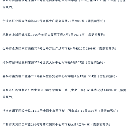
泰州市海陵区永定东路399号置地商务中心东塔写字楼（华润万象城）17层1706室（需提
苏州市苏州工业园区星港街199号苏州中心办公楼C座22层08室（需提前预约）
前预约）
武汉市江汉区解放大道686号世界贸易大厦38层09室（需提前预约）
宁波市江北区大闸南路500号来福士广场办公楼20层2009室（需提前预约）
南宁市青秀区金湖路59号地王大厦12楼1224室（需提前预约）
合肥市蜀山区潜山路111号万象城华润大厦B座12楼03室（需提前预约）
杭州市上城区钱江路1366号华润大厦写字楼A座5层503-5室（需提前预约）
泉州市丰泽区宝洲路729号浦西万达中心写字楼A座7楼709室（需提前预约）
青岛市南区山东路6号华润大厦B座22层04室（需提前预约）
金华市金东区东市南街777号金华万达广场写字楼4号楼22层2209室（需提前预约）
烟台市芝罘区胜利路139号万达金融中心A座907室（需提前预约）
绍兴市越城区胜利东路379号世茂天际中心写字楼8层805室（需提前预约）
长春市朝阳区西安大路727号中银大厦A座(旺进大厦)18层09室（需提前预约）
贵阳市南明区都司高架桥路33号亨特国际金融中心14楼14D（需提前预约）
嘉兴市南湖区广益路705号嘉兴世界贸易中心写字楼A座13层1304室（需提前预约）
昆明市盘龙区北京路928号同德昆明广场写字楼10层06室（需提前预约）
石家庄市长安区中山东路39号勒泰中心写字楼B座13层07室（需提前预约）
南昌市红谷滩新区红谷中大道998号绿地双子塔（中央广场）A1座办公楼14层07室（需提
西安市碑林区南关正街88号华侨城长安国际中心E座6楼10室（需提前预约）
前预约）
海口市龙华区金贸东路5号海口华润大厦B座17层1707室（需提前预约）
济南市历下区经十路11111号华润中心写字楼（万象城）15层1508室（需提前预约）
唐山市路南区新华东道100号万达广场写字楼A座10层1002室（需提前预约）
台州市椒江区东海大道1800号腾达中心东1幢20楼2002室（需提前预约）
广州市天河区天河路230号万菱汇国际中心写字楼A塔7层704室（需提前预约）
内蒙古自治区呼和浩特市玉泉区大学西街70号华润万象城写字楼（鄂尔多斯大厦）23层2326室（需提前预约）