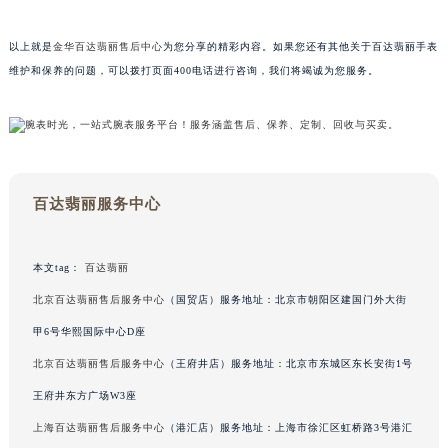
广东省梅州市梅江区金燕大道百达翡丽售后服务中心（需提前预约）
以上就是
金华百达翡丽售后中心
为您分享的精彩内容。如果您还有其他关于百达翡丽手表
广东省清远市清城区湖西路百达翡丽售后服务中心（需提前预约）
维护和保养的问题，可以拨打页面400电话进行咨询，我们将竭诚为您服务。
广东省汕头市龙湖区长平路百达翡丽售后服务中心（需提前预约）
广东省汕尾市城区香洲街道园林社区翠园街百达翡丽售后服务中心（需提前预约）
广东省韶关市武江区芙蓉新区与老城中心交汇处百达翡丽售后服务中心（需提前预约）
广东省深圳市罗湖区深南东路5001号华润大厦17层1701室百达翡丽售后服务中心（需提前预约）
广东省阳江市江城区东风一路百达翡丽售后服务中心（需提前预约）
百达翡丽服务中心
广东省云浮市云城区金山路百达翡丽售后服务中心（需提前预约）
广东省湛江市赤坎区观海北路百达翡丽售后服务中心（需提前预约）
本文tag：
百达翡丽
广东省肇庆市端州区信安大道与砚都大道交汇处百达翡丽售后服务中心（需提前预约）
北京百达翡丽售后服务中心
（国贸店）服务地址：北京市朝阳区建国门外大街
广西壮族自治区百色市右江区中山二路百达翡丽售后服务中心（需提前预约）
广西壮族自治区北海市海城区北京路百达翡丽售后服务中心（需提前预约）
甲6号华熙国际中心D座
广西壮族自治区崇左市江州区石景林街道友谊大道与丽川路交汇处百达翡丽售后服务中心（需提前预约）
北京百达翡丽售后服务中心
（王府井店）服务地址：北京市东城区东长安街1号
广西壮族自治区防城港市港口区金花茶大道百达翡丽售后服务中心（需提前预约）
王府井东方广场W3座
广西壮族自治区贵港市港北区港城街道布山大道与仙衣路交叉口百达翡丽售后服务中心（需提前预约）
上海百达翡丽售后服务中心
（港汇店）服务地址：上海市徐汇区虹桥路3号港汇
广西壮族自治区桂林市秀峰区红岭路百达翡丽售后服务中心（需提前预约）