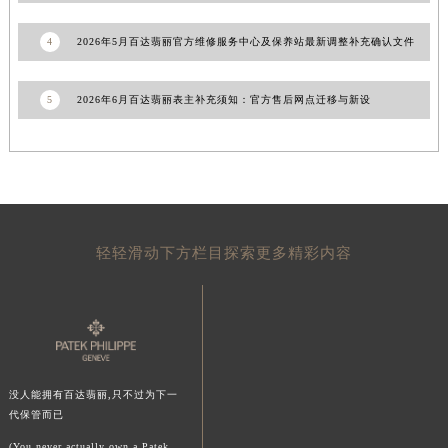
陕西省榆林市榆阳区长兴路百达翡丽售后服务中心（需提前预约）
4
2026年5月百达翡丽官方维修服务中心及保养站最新调整补充确认文件
新疆维吾尔自治区阿克苏市东大街百达翡丽售后服务中心（需提前预约）
新疆维吾尔自治区阿拉尔市胜利大道百达翡丽售后服务中心（需提前预约）
5
2026年6月百达翡丽表主补充须知：官方售后网点迁移与新设
新疆维吾尔自治区阿拉山口市友好路百达翡丽售后服务中心（需提前预约）
新疆维吾尔自治区阿勒泰市解放路百达翡丽售后服务中心（需提前预约）
新疆维吾尔自治区阿图什市光明路百达翡丽售后服务中心（需提前预约）
新疆维吾尔自治区白杨市军垦路百达翡丽售后服务中心（需提前预约）
新疆维吾尔自治区北屯市团结路百达翡丽售后服务中心（需提前预约）
新疆维吾尔自治区博乐市博乐市北京路百达翡丽售后服务中心（需提前预约）
轻轻滑动下方栏目探索更多精彩内容
新疆维吾尔自治区昌吉市延安北路百达翡丽售后服务中心（需提前预约）
新疆维吾尔自治区阜康市博峰路百达翡丽售后服务中心（需提前预约）
新疆维吾尔自治区哈密市伊州区建国北路百达翡丽售后服务中心（需提前预约）
新疆维吾尔自治区和田市和田市北京西路百达翡丽售后服务中心（需提前预约）
新疆维吾尔自治区胡杨河市胡杨河市胡杨路百达翡丽售后服务中心（需提前预约）
没人能拥有百达翡丽,只不过为下一
新疆维吾尔自治区霍尔果斯市亚欧北路百达翡丽售后服务中心（需提前预约）
代保管而已
新疆维吾尔自治区喀什市解放北路百达翡丽售后服务中心（需提前预约）
(You never actually own a Patek