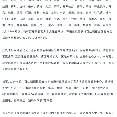
吉安、枣庄、永州、清远、揭阳、梧州、渭南、延安、长治、运城、淮南、莆田、荆门、
福建省莆田市城厢区霞林街道荔华东大道百达翡丽售后服务中心（需提前预约）
益阳、梅州、达州、榆林、威海、九江、济宁、齐齐哈尔、南阳、常德、呼伦贝尔、丹
东、锦州、辽阳、辽源、衢州、安庆、龙岩、宁德、鹰潭、泰安、商丘、驻马店、咸宁、
福建省三明市三元区东乾二路百达翡丽售后服务中心（需提前预约）
江门、茂名、玉林、乐山、南充、雅安、宝鸡、柳州、拉萨、丽江、张家界、襄阳、株
福建省漳州市龙文区步港路百达翡丽售后服务中心（需提前预约）
洲、遵义、鄂尔多斯、阳泉、昆山、黄石、湘潭、十堰、漳州、攀枝花、香港、台北等，
江苏省常州市新北区龙锦路1590号现代传媒中心5号楼10层1008室百达翡丽售后服务中心（需提前预约）
共计360+网点，均有百达翡丽官方售后服务网点，详细信息需拨打百达翡丽全国官方售
江苏省淮安市清江浦区淮海北路百达翡丽售后服务中心（需提前预约）
后服务热线400-805-0910进行咨询。
江苏省连云港市海州区通灌北路百达翡丽售后服务中心（需提前预约）
江苏省南京市秦淮区中山南路1号南京中心22层22-C1-C3室百达翡丽售后服务中心（需提前预约）
此次售后网络的优化，是百达翡丽中国区近年来规模较大的一次服务升级行动。该行动主
要聚焦于“直营服务质量提升、店面规模扩大、区域布局均衡”这三个核心方向。一方面，
江苏省宿迁市宿城区西湖路百达翡丽售后服务中心（需提前预约）
对全国原有的售后网点进行了全面的装修改造、设备更新以及人员培训；另一方面，在多
江苏省泰州市海陵区永定东路399号置地商务中心东塔（华润万象城）17层1706室百达翡丽售后服务中心（需提前预约）
个城市新增了服务点。
江苏省徐州市鼓楼区淮海东路29号苏宁广场IFC国际金融中心35层3508室百达翡丽售后服务中心（需提前预约）
江苏省盐城市盐都区世纪大道5号盐城金融城写字楼1号楼16层1604室百达翡丽售后服务中心（需提前预约）
截至2026年6月，百达翡丽已经在众多省级行政区设立了官方售后维修服务中心。这些服
江苏省扬州市邗江区国展路29号星耀天地写字楼1号楼18层1803室百达翡丽售后服务中心（需提前预约）
务中心分布广泛，形成了覆盖华北、华东、华南、西南、华中、东北、西北七大区域
江苏省镇江市京口区中山东路百达翡丽售后服务中心（需提前预约）
的“直营中心 + 服务点”双轨网络。这一网络的建立，有效解决了以往部分地区存在的“售
后困难、距离较远、预约时间长”等问题。
江西省抚州市临川区赣东大道百达翡丽售后服务中心（需提前预约）
江西省赣州市章贡区文清路百达翡丽售后服务中心（需提前预约）
所有经过升级后的网点都经过了瑞士日内瓦总部的严格认证。在这些网点中，统一配备了
江西省吉安市吉州区井冈山大道百达翡丽售后服务中心（需提前预约）