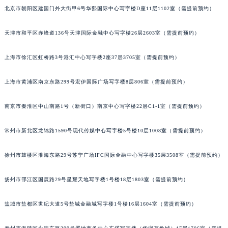
北京市朝阳区建国门外大街甲6号华熙国际中心写字楼D座11层1102室（需提前预约）
福州市鼓楼区五四路128-1号恒力城写字楼15层03室（需提前预约）
成都市锦江区人民东路6号SAC东原中心写字楼24层2406B室（需提前预约）
天津市和平区赤峰道136号天津国际金融中心写字楼26层2603室（需提前预约）
重庆市江北区观音桥步行街2号融恒时代广场写字楼9层902室（需提前预约）
长沙市芙蓉区定王台街道建湘路393号世茂环球金融中心写字楼（芙蓉广场）10层13室（需提前预约）
上海市徐汇区虹桥路3号港汇中心写字楼2座37层3705室（需提前预约）
郑州市二七区铭功路10号华润大厦写字楼29层2905室（需提前预约）
上海市黄浦区南京东路299号宏伊国际广场写字楼8层806室（需提前预约）
太原市迎泽区解放路15号亨得利名表服务中心（品牌授权店）3层整层（需提前预约）
沈阳市沈河区中街路137号亨得利名表服务中心（品牌授权店）1层整层（需提前预约）
南京市秦淮区中山南路1号（新街口）南京中心写字楼22层C1-1室（需提前预约）
沈阳市沈河区中街路83号亨得利名表服务中心（品牌授权店）1层整层（需提前预约）
乌鲁木齐市天山区红山路26号时代广场（CCMALL）C座17层17-B（需提前预约）
常州市新北区龙锦路1590号现代传媒中心写字楼5号楼10层1008室（需提前预约）
温州市鹿城区锦绣路1067号置信广场10层1015室（需提前预约）
哈尔滨市道里区友谊西路600号富力中心T2座写字楼29层03室（需提前预约）
徐州市鼓楼区淮海东路29号苏宁广场IFC国际金融中心写字楼35层3508室（需提前预约）
大连市中山区人民路15号国际金融大厦7层G室（需提前预约）
扬州市邗江区国展路29号星耀天地写字楼1号楼18层1803室（需提前预约）
佛山市禅城区季华五路57号万科金融中心C座12层1205室（需提前预约）
东莞市东城街道鸿福东路1号民盈国贸中心T1写字楼9层907室（需提前预约）
盐城市盐都区世纪大道5号盐城金融城写字楼1号楼16层1604室（需提前预约）
无锡市梁溪区人民中路139号恒隆广场写字楼1座11层1104室（需提前预约）
南通市崇川区工农路57号圆融广场写字楼16层1603室（需提前预约）