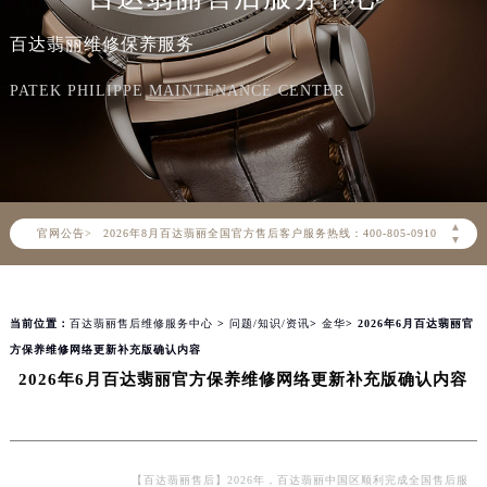
百达翡丽维修保养服务
PATEK PHILIPPE MAINTENANCE CENTER
2026年8月百达翡丽中国区售后服务网络优化升级公告
2026年8月百达翡丽全国官方售后客户服务热线：400-805-0910
▲
官网公告>
百达翡丽官方全国统一服务热线400-805-0910，服务覆盖中国大陆、香港、澳门、台湾全部区域（非大陆需加拨“+86”）
▼
2026年8月百达翡丽售后服务中心最新网点地址：
北京市朝阳区建国门外大街甲6号华熙国际中心写字楼D座11层1102室（北京总部）（需提前预约）
当前位置：
百达翡丽售后维修服务中心
>
问题/知识/资讯
>
金华
> 2026年6月百达翡丽官
北京市东城区东长安街1号东方广场写字楼W3座6层602室（需提前预约）
方保养维修网络更新补充版确认内容
天津市和平区赤峰道136号天津国际金融中心写字楼26层2603室（需提前预约）
2026年6月百达翡丽官方保养维修网络更新补充版确认内容
上海市徐汇区虹桥路3号港汇中心写字楼2座37层3705室（需提前预约）
上海市黄浦区南京东路299号宏伊国际广场写字楼8层806室（需提前预约）
南京市秦淮区中山南路1号（新街口）南京中心写字楼22层C1-1室（需提前预约）
【百达翡丽售后】2026年，百达翡丽中国区顺利完成全国售后服
常州市新北区龙锦路1590号现代传媒中心写字楼5号楼10层1008室（需提前预约）