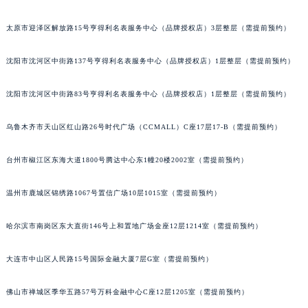
吉林省辽源市龙山区人民大街百达翡丽售后服务中心（需提前预约）
太原市迎泽区解放路15号亨得利名表服务中心（品牌授权店）3层整层（需提前预约）
吉林省梅河口市新华街道梅河大街百达翡丽售后服务中心（需提前预约）
吉林省四平市铁东区紫气大路与南九经街交汇处百达翡丽售后服务中心（需提前预约）
沈阳市沈河区中街路137号亨得利名表服务中心（品牌授权店）1层整层（需提前预约）
吉林省松原市宁江区五环大街百达翡丽售后服务中心（需提前预约）
吉林省通化市东昌区环通乡江南大街百达翡丽售后服务中心（需提前预约）
沈阳市沈河区中街路83号亨得利名表服务中心（品牌授权店）1层整层（需提前预约）
吉林省延边市延吉市解放路百达翡丽售后服务中心（需提前预约）
乌鲁木齐市天山区红山路26号时代广场（CCMALL）C座17层17-B（需提前预约）
辽宁省鞍山市铁东区站前街百达翡丽售后服务中心（需提前预约）
辽宁省本溪市平山区胜利路百达翡丽售后服务中心（需提前预约）
台州市椒江区东海大道1800号腾达中心东1幢20楼2002室（需提前预约）
辽宁省朝阳市双塔区新华路百达翡丽售后服务中心（需提前预约）
辽宁省丹东市振兴区七经街百达翡丽售后服务中心（需提前预约）
温州市鹿城区锦绣路1067号置信广场10层1015室（需提前预约）
辽宁省抚顺市新抚区东一路百达翡丽售后服务中心（需提前预约）
哈尔滨市南岗区东大直街146号上和置地广场金座12层1214室（需提前预约）
辽宁省阜新市海州区解放大街百达翡丽售后服务中心（需提前预约）
辽宁省葫芦岛市连山区中央路百达翡丽售后服务中心（需提前预约）
大连市中山区人民路15号国际金融大厦7层G室（需提前预约）
辽宁省锦州市古塔区中央大街百达翡丽售后服务中心（需提前预约）
辽宁省辽阳市白塔区新运大街百达翡丽售后服务中心（需提前预约）
佛山市禅城区季华五路57号万科金融中心C座12层1205室（需提前预约）
辽宁省盘锦市兴隆台区石油大街百达翡丽售后服务中心（需提前预约）