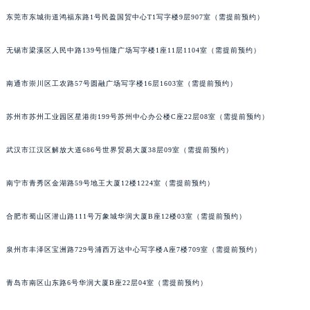
辽宁省铁岭市银州区南马路百达翡丽售后服务中心（需提前预约）
东莞市东城街道鸿福东路1号民盈国贸中心T1写字楼9层907室（需提前预约）
辽宁省营口市站前区市府路与渤海大街交叉口百达翡丽售后服务中心（需提前预约）
无锡市梁溪区人民中路139号恒隆广场写字楼1座11层1104室（需提前预约）
辽宁省沈阳市沈河区中街路137号亨得利名表维修授权店1楼百达翡丽售后服务中心（需提前预约）
辽宁省沈阳市沈河区中街路83号亨得利名表维修授权店1楼百达翡丽售后服务中心（需提前预约）
南通市崇川区工农路57号圆融广场写字楼16层1603室（需提前预约）
北京市朝阳区建国门外大街甲6号华熙国际中心D座11层1102室百达翡丽售后服务中心（北京总部）（需提前预约）
北京市东城区东长安街1号王府井东方广场W3座6层602室百达翡丽售后服务中心（需提前预约）
苏州市苏州工业园区星港街199号苏州中心办公楼C座22层08室（需提前预约）
河北省保定市竞秀区朝阳北大街北国先天下百达翡丽售后服务中心（需提前预约）
武汉市江汉区解放大道686号世界贸易大厦38层09室（需提前预约）
内蒙古自治区阿拉善盟市左旗土尔扈特大街百达翡丽售后服务中心（需提前预约）
内蒙古自治区巴彦淖尔市临河区新华街百达翡丽售后服务中心（需提前预约）
南宁市青秀区金湖路59号地王大厦12楼1224室（需提前预约）
内蒙古自治区包头市青山区幸福路甲3号王府井百货名表维修百达翡丽售后服务中心（需提前预约）
内蒙古自治区赤峰市红山区哈达街百达翡丽售后服务中心（需提前预约）
合肥市蜀山区潜山路111号万象城华润大厦B座12楼03室（需提前预约）
内蒙古自治区鄂尔多斯市东胜区伊金霍洛街百达翡丽售后服务中心（需提前预约）
内蒙古自治区呼伦贝尔市海拉尔区中央街百达翡丽售后服务中心（需提前预约）
泉州市丰泽区宝洲路729号浦西万达中心写字楼A座7楼709室（需提前预约）
内蒙古自治区通辽市科尔沁区明仁大街百达翡丽售后服务中心（需提前预约）
青岛市南区山东路6号华润大厦B座22层04室（需提前预约）
内蒙古自治区乌海市海勃湾区人民南路百达翡丽售后服务中心（需提前预约）
内蒙古自治区乌兰察布市集宁区恩和大街百达翡丽售后服务中心（需提前预约）