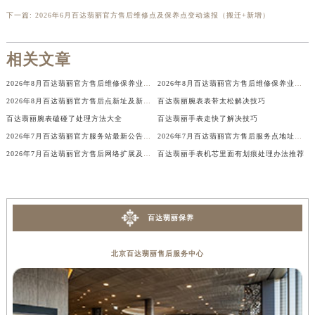
下一篇:
2026年6月百达翡丽官方售后维修点及保养点变动速报（搬迁+新增）
香港特别行政区金钟区中西区金钟道百达翡丽售后服务中心（需提前预约）
香港特别行政区九龙区油尖旺区弥敦道百达翡丽售后服务中心（需提前预约）
相关文章
香港特别行政区铜锣湾区湾仔区轩尼诗道百达翡丽售后服务中心（需提前预约）
河南省安阳市文峰区解放大道百达翡丽售后服务中心（需提前预约）
2026年8月百达翡丽官方售后维修保养业务网点变更记录文件内容
2026年8月百达翡丽官方售后维修保养业务网点变更全记录
河南省鹤壁市淇滨区九州路百达翡丽售后服务中心（需提前预约）
2026年8月百达翡丽官方售后点新址及新增网点补充速报
百达翡丽腕表表带太松解决技巧
河南省济源市沁园街道济水大道百达翡丽售后服务中心（需提前预约）
百达翡丽腕表磕碰了处理方法大全
百达翡丽手表走快了解决技巧
河南省焦作市解放区解放路百达翡丽售后服务中心（需提前预约）
2026年7月百达翡丽官方服务站最新公告（迁址与新增）
2026年7月百达翡丽官方售后服务点地址变动与新开业大全
2026年7月百达翡丽官方售后网络扩展及迁址完整补充通知
百达翡丽手表机芯里面有划痕处理办法推荐
河南省开封市鼓楼区中山路百达翡丽售后服务中心（需提前预约）
河南省洛阳市西工区中州中路与解放路交叉口百达翡丽售后服务中心（需提前预约）
河南省漯河市源汇区交通路百达翡丽售后服务中心（需提前预约）
河南省南阳市宛城区范蠡东路与南都路交叉口百达翡丽售后服务中心（需提前预约）
百达翡丽保养
河南省平顶山市卫东区建设路百达翡丽售后服务中心（需提前预约）
河南省濮阳市大华龙区开州路绿城路交叉口百达翡丽售后服务中心（需提前预约）
北京百达翡丽售后服务中心
河南省三门峡市湖滨区和平路百达翡丽售后服务中心（需提前预约）
河南省商丘市梁园区神火大道百达翡丽售后服务中心（需提前预约）
河南省新乡市红旗区人民路百达翡丽售后服务中心（需提前预约）