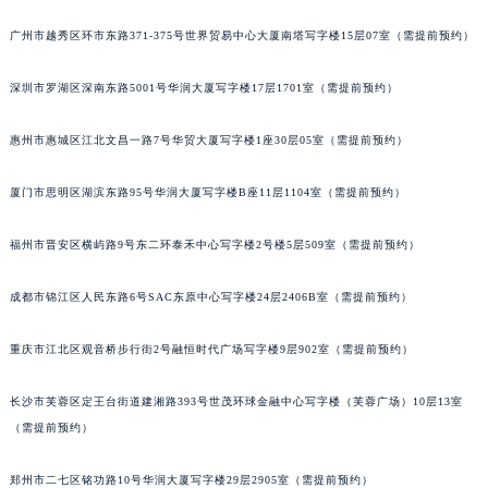
甘肃省兰州市七里河区西津西路16号兰州中心写字楼21层2102室（需提前预约）
广州市越秀区环市东路371-375号世界贸易中心大厦南塔写字楼15层07室（需提前预约）
重庆市解放碑渝中区民权路28号英利国际金融中心写字楼20层01室（需提前预约）
黑龙江省大庆市萨尔图区会战大街百达翡丽售后服务中心（需提前预约）
深圳市罗湖区深南东路5001号华润大厦写字楼17层1701室（需提前预约）
黑龙江省鹤岗市向阳区红军路百达翡丽售后服务中心（需提前预约）
惠州市惠城区江北文昌一路7号华贸大厦写字楼1座30层05室（需提前预约）
黑龙江省黑河市爱辉区中央街百达翡丽售后服务中心（需提前预约）
黑龙江省鸡西市鸡冠区红军路百达翡丽售后服务中心（需提前预约）
厦门市思明区湖滨东路95号华润大厦写字楼B座11层1104室（需提前预约）
黑龙江省佳木斯市向阳区长安路百达翡丽售后服务中心（需提前预约）
黑龙江省牡丹江市东安区太平路百达翡丽售后服务中心（需提前预约）
福州市晋安区横屿路9号东二环泰禾中心写字楼2号楼5层509室（需提前预约）
黑龙江省七台河市桃山区大同街百达翡丽售后服务中心（需提前预约）
成都市锦江区人民东路6号SAC东原中心写字楼24层2406B室（需提前预约）
黑龙江省齐齐哈尔市龙沙区龙华路百达翡丽售后服务中心（需提前预约）
黑龙江省双鸭山市尖山区新兴大街百达翡丽售后服务中心（需提前预约）
重庆市江北区观音桥步行街2号融恒时代广场写字楼9层902室（需提前预约）
黑龙江省绥化市北林区新华街与康庄路交叉口百达翡丽售后服务中心（需提前预约）
黑龙江省伊春市伊美区通河路百达翡丽售后服务中心（需提前预约）
长沙市芙蓉区定王台街道建湘路393号世茂环球金融中心写字楼（芙蓉广场）10层13室
吉林省白城市洮北区明仁南街百达翡丽售后服务中心（需提前预约）
（需提前预约）
吉林省白山市浑江区浑江大街百达翡丽售后服务中心（需提前预约）
郑州市二七区铭功路10号华润大厦写字楼29层2905室（需提前预约）
吉林省吉林市船营区河南街百达翡丽售后服务中心（需提前预约）