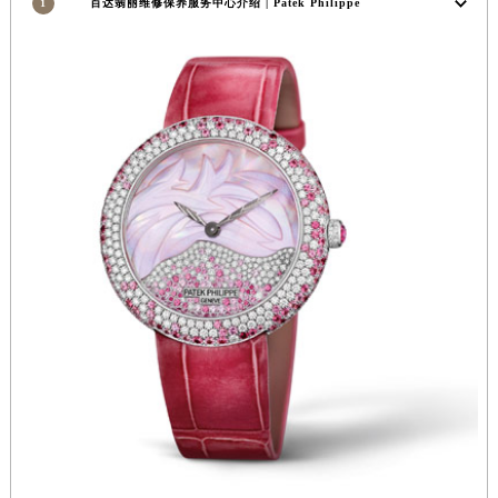
1
百达翡丽维修保养服务中心介绍 | Patek Philippe
湖南省常德市武陵区人民路百达翡丽售后服务中心（需提前预约）
湖南省郴州市北湖区国庆北路百达翡丽售后服务中心（需提前预约）
湖南省衡阳市雁峰区解放路百达翡丽售后服务中心（需提前预约）
湖南省怀化市鹤城区迎丰中路百达翡丽售后服务中心（需提前预约）
湖南省娄底市娄星区长青街百达翡丽售后服务中心（需提前预约）
湖南省邵阳市双清区东风路百达翡丽售后服务中心（需提前预约）
湖南省湘潭市雨湖区莲城大道百达翡丽售后服务中心（需提前预约）
湖南省益阳市赫山区桃花仑路百达翡丽售后服务中心（需提前预约）
湖南省永州市冷水滩区永州大道与中兴路交叉口百达翡丽售后服务中心（需提前预约）
湖南省岳阳市岳阳楼区东茅岭路百达翡丽售后服务中心（需提前预约）
湖南省张家界市永定区解放路百达翡丽售后服务中心（需提前预约）
湖南省长沙市芙蓉区建湘路393号世茂环球金融中心写字楼10层1013室百达翡丽售后服务中心（需提前预约）
湖南省株洲市芦淞区建设南路百达翡丽售后服务中心（需提前预约）
甘肃省白银市白银区北京路百达翡丽售后服务中心（需提前预约）
甘肃省定西市安定区解放路百达翡丽售后服务中心（需提前预约）
甘肃省敦煌市沙州镇阳关中路百达翡丽售后服务中心（需提前预约）