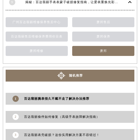
9
揭秘：百达翡丽手表表蒙子破损修复指南，让爱表重焕光彩！
青海省果洛藏族自治州玛沁县团结路百达翡丽售后服务中心（需提前预约）
青海省海北藏族自治州海晏县将军路百达翡丽售后服务中心（需提前预约）
广州百达翡丽维修保养售后中心
萧邦售后
青海省海东市乐都区滨河路百达翡丽售后服务中心（需提前预约）
青海省海南藏族自治州共和县青海湖大街百达翡丽售后服务中心（需提前预约）
百达翡丽售后维修保养费用价目表
萧邦保养
青海省海西蒙古族藏族自治州德令哈市柴达木路百达翡丽售后服务中心（需提前预约）
萧邦维修
萧邦
青海省黄南藏族自治州同仁市德合隆路百达翡丽售后服务中心（需提前预约）
青海省西宁市城西区海湖新区西关大道百达翡丽售后服务中心（需提前预约）
青海省玉树藏族自治州结古镇胜利路百达翡丽售后服务中心（需提前预约）
随机推荐
陕西省安康市汉滨区金州路百达翡丽售后服务中心（需提前预约）
陕西省宝鸡市渭滨区经二路百达翡丽售后服务中心（需提前预约）
陕西省汉中市汉台区北大街百达翡丽售后服务中心（需提前预约）
1
百达翡丽腕表很久不戴不走了解决办法推荐
陕西省商洛市商州区州城街百达翡丽售后服务中心（需提前预约）
陕西省铜川市王益区红旗街百达翡丽售后服务中心（需提前预约）
2
百达翡丽偷停如何修复（高级手表故障解决指南）
陕西省渭南市临渭区东风大街百达翡丽售后服务中心（需提前预约）
陕西省咸阳市秦都区沣西新城统一西路与白马河路交汇处百达翡丽售后服务中心（需提前预约）
3
百达翡丽表壳破损？这份实用解决方案不容错过！
陕西省延安市宝塔区中心街百达翡丽售后服务中心（需提前预约）