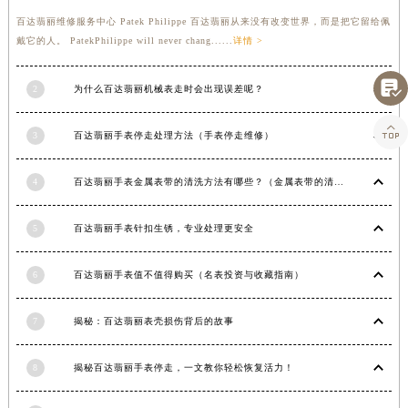
甘肃省合作市人民街百达翡丽售后服务中心（需提前预约）
百达翡丽维修服务中心 Patek Philippe 百达翡丽从来没有改变世界，而是把它留给佩
戴它的人。 PatekPhilippe will never chang......
详情 >
甘肃省嘉峪关市雄关区新华中路百达翡丽售后服务中心（需提前预约）
甘肃省金昌市金川区北京路百达翡丽售后服务中心（需提前预约）

2
为什么百达翡丽机械表走时会出现误差呢？
甘肃省酒泉市肃州区西大街百达翡丽售后服务中心（需提前预约）
甘肃省临夏市城南街道团结路百达翡丽售后服务中心（需提前预约）

3
百达翡丽手表停走处理方法（手表停走维修）
甘肃省陇南市武都区人民路百达翡丽售后服务中心（需提前预约）
甘肃省平凉市崆峒区西大街百达翡丽售后服务中心（需提前预约）
4
百达翡丽手表金属表带的清洗方法有哪些？（金属表带的清洗）
甘肃省庆阳市西峰区南大街百达翡丽售后服务中心（需提前预约）
甘肃省天水市秦州区民主路百达翡丽售后服务中心（需提前预约）
5
百达翡丽手表针扣生锈，专业处理更安全
甘肃省武威市凉州区迎宾路百达翡丽售后服务中心（需提前预约）
6
百达翡丽手表值不值得购买（名表投资与收藏指南）
甘肃省张掖市甘州区民乐北路百达翡丽售后服务中心（需提前预约）
宁夏回族自治区固原市原州区文化街百达翡丽售后服务中心（需提前预约）
7
揭秘：百达翡丽表壳损伤背后的故事
宁夏回族自治区石嘴山市大武口区贺兰山路百达翡丽售后服务中心（需提前预约）
宁夏回族自治区吴忠市利通区开元大道百达翡丽售后服务中心（需提前预约）
8
揭秘百达翡丽手表停走，一文教你轻松恢复活力！
宁夏回族自治区银川市兴庆区新华东路97号新百中心C馆一层C1-18号商铺百达翡丽售后服务中心（需提前预约）
宁夏回族自治区中卫市沙坡头区鼓楼东街百达翡丽售后服务中心（需提前预约）