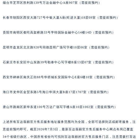
烟台市芝罘区胜利路139号万达金融中心A座907室（需提前预约）
内蒙古自治区锡林郭勒盟市锡林浩特市光明街与额尔敦路交叉口百达翡丽售后服务中心（需提前预约）
内蒙古自治区兴安盟市乌兰浩特市兴安大街百达翡丽售后服务中心（需提前预约）
长春市朝阳区西安大路727号中银大厦A座(旺进大厦)18层09室（需提前预约）
山西省大同市平城区迎宾街百达翡丽售后服务中心（需提前预约）
贵阳市南明区都司高架桥路33号亨特国际金融中心14楼14D（需提前预约）
山西省晋城市城区黄华街百达翡丽售后服务中心（需提前预约）
山西省晋中市榆次区顺城街百达翡丽售后服务中心（需提前预约）
昆明市盘龙区北京路928号同德昆明广场写字楼10层06室（需提前预约）
山西省临汾市尧都区解放路百达翡丽售后服务中心（需提前预约）
山西省吕梁市离石区永宁中路与建设街交叉口百达翡丽售后服务中心（需提前预约）
石家庄市长安区中山东路39号勒泰中心写字楼B座13层07室（需提前预约）
山西省朔州市朔城区怡西路与鄯阳西街交汇处百达翡丽售后服务中心（需提前预约）
山西省忻州市忻府区和平东街与七一南路交叉口百达翡丽售后服务中心（需提前预约）
西安市碑林区南关正街88号华侨城长安国际中心E座6楼10室（需提前预约）
山西省阳泉市郊区平阳东街与新城大道交叉口百达翡丽售后服务中心（需提前预约）
海口市龙华区金贸东路5号海口华润大厦B座17层1707室（需提前预约）
山西省运城市盐湖区河东街百达翡丽售后服务中心（需提前预约）
山西省长治市潞州区英雄中路百达翡丽售后服务中心（需提前预约）
唐山市路南区新华东道100号万达广场写字楼A座10层1002室（需提前预约）
山西省太原市迎泽区迎泽街道解放路15号亨得利名表维修授权店3楼百达翡丽售后服务中心（需提前预约）
天津市和平区赤峰道136号天津国际金融中心26层2603室百达翡丽售后服务中心（需提前预约）
上述所有百达翡丽官方售后服务地址服务范围均为全国，全部可选择到店或邮寄服务，注
安徽省安庆市迎江区人民路百达翡丽售后服务中心（需提前预约）
意提前预约即可。截至2026年7月3日，最新百达翡丽官方售后服务中心网点布局已覆盖
34个省级行政区，中国所有省份均可找到百达翡丽的官方售后服务门店，注意需拨打百达
安徽省蚌埠市蚌山区淮河路百达翡丽售后服务中心（需提前预约）