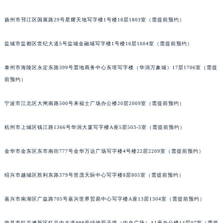
苏州市苏州工业园区星港街199号苏州中心办公楼C座22层08室（需提前预约）
扬州市邗江区国展路29号星耀天地写字楼1号楼18层1803室（需提前预约）
武汉市江汉区解放大道686号世界贸易大厦38层09室（需提前预约）
南宁市青秀区金湖路59号地王大厦12楼1224室（需提前预约）
盐城市盐都区世纪大道5号盐城金融城写字楼1号楼16层1604室（需提前预约）
合肥市蜀山区潜山路111号万象城华润大厦B座12楼03室（需提前预约）
泉州市丰泽区宝洲路729号浦西万达中心写字楼A座7楼709室（需提前预约）
泰州市海陵区永定东路399号置地商务中心东塔写字楼（华润万象城）17层1706室（需提
青岛市南区山东路6号华润大厦B座22层04室（需提前预约）
前预约）
烟台市芝罘区胜利路139号万达金融中心A座907室（需提前预约）
宁波市江北区大闸南路500号来福士广场办公楼20层2009室（需提前预约）
长春市朝阳区西安大路727号中银大厦A座(旺进大厦)18层09室（需提前预约）
贵阳市南明区都司高架桥路33号亨特国际金融中心14楼14D（需提前预约）
杭州市上城区钱江路1366号华润大厦写字楼A座5层503-5室（需提前预约）
昆明市盘龙区北京路928号同德昆明广场写字楼10层06室（需提前预约）
石家庄市长安区中山东路39号勒泰中心写字楼B座13层07室（需提前预约）
金华市金东区东市南街777号金华万达广场写字楼4号楼22层2209室（需提前预约）
西安市碑林区南关正街88号华侨城长安国际中心E座6楼10室（需提前预约）
绍兴市越城区胜利东路379号世茂天际中心写字楼8层805室（需提前预约）
海口市龙华区金贸东路5号海口华润大厦B座17层1707室（需提前预约）
唐山市路南区新华东道100号万达广场写字楼A座10层1002室（需提前预约）
嘉兴市南湖区广益路705号嘉兴世界贸易中心写字楼A座13层1304室（需提前预约）
台州市椒江区东海大道1800号腾达中心东1幢20楼2002室（需提前预约）
内蒙古自治区呼和浩特市玉泉区大学西街70号华润万象城写字楼（鄂尔多斯大厦）23层2326室（需提前预约）
南昌市红谷滩新区红谷中大道998号绿地双子塔（中央广场）A1座办公楼14层07室（需提