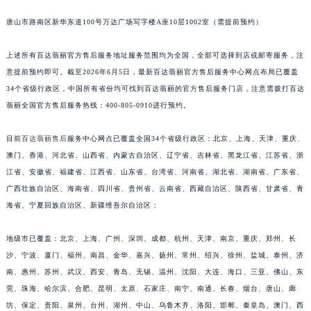
安徽省亳州市谯城区魏武大道百达翡丽售后服务中心（需提前预约）
唐山市路南区新华东道100号万达广场写字楼A座10层1002室（需提前预约）
安徽省池州市贵池区长江路百达翡丽售后服务中心（需提前预约）
安徽省滁州市琅琊区南谯北路百达翡丽售后服务中心（需提前预约）
上述所有百达翡丽官方售后服务地址服务范围均为全国，全部可选择到店或邮寄服务，注
安徽省阜阳市颍州区颍州北路百达翡丽售后服务中心（需提前预约）
意提前预约即可。截至2026年6月5日，最新百达翡丽官方售后服务中心网点布局已覆盖
34个省级行政区，中国所有省份均可找到百达翡丽的官方售后服务门店，注意需拨打百达
安徽省淮北市相山区淮海路百达翡丽售后服务中心（需提前预约）
翡丽全国官方售后服务热线：400-805-0910进行预约。
安徽省淮南市田家庵区国庆中路百达翡丽售后服务中心（需提前预约）
安徽省黄山市屯溪区黄山西路百达翡丽售后服务中心（需提前预约）
目前
百达翡丽售后
服务中心网点已覆盖全国34个省级行政区：北京、上海、天津、重庆、
安徽省六安市金安区解放中路百达翡丽售后服务中心（需提前预约）
澳门、香港、河北省、山西省、内蒙古自治区、辽宁省、吉林省、黑龙江省、江苏省、浙
安徽省马鞍山市雨山区湖南西路百达翡丽售后服务中心（需提前预约）
江省、安徽省、福建省、江西省、山东省、台湾省、河南省、湖北省、湖南省、广东省、
安徽省宿州市埇桥区人民中路百达翡丽售后服务中心（需提前预约）
广西壮族自治区、海南省、四川省、贵州省、云南省、西藏自治区、陕西省、甘肃省、青
海省、宁夏回族自治区、新疆维吾尔自治区；
安徽省铜陵市铜官区石城大道百达翡丽售后服务中心（需提前预约）
安徽省芜湖市镜湖区中山路步行街百达翡丽售后服务中心（需提前预约）
地级市已覆盖：北京、上海、广州、深圳、成都、杭州、天津、南京、重庆、郑州、长
安徽省宣城市宣州区叠嶂西路百达翡丽售后服务中心（需提前预约）
沙、宁波、厦门、福州、南昌、金华、嘉兴、扬州、常州、绍兴、徐州、盐城、泰州、济
福建省龙岩市新罗区九一南路百达翡丽售后服务中心（需提前预约）
南、惠州、苏州、武汉、西安、青岛、无锡、温州、沈阳、大连、海口、三亚、佛山、东
福建省南平市建阳区人民西路百达翡丽售后服务中心（需提前预约）
莞、珠海、哈尔滨、合肥、昆明、太原、石家庄、南宁、南通、长春、烟台、唐山、廊
福建省宁德市蕉城区天湖东路百达翡丽售后服务中心（需提前预约）
坊、保定、贵阳、泉州、台州、湖州、中山、乌鲁木齐、洛阳、邯郸、秦皇岛、澳门、西