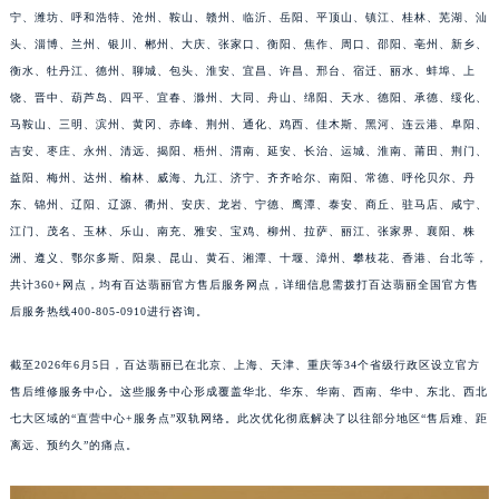
宁、潍坊、呼和浩特、沧州、鞍山、赣州、临沂、岳阳、平顶山、镇江、桂林、芜湖、汕
福建省莆田市城厢区霞林街道荔华东大道百达翡丽售后服务中心（需提前预约）
头、淄博、兰州、银川、郴州、大庆、张家口、衡阳、焦作、周口、邵阳、亳州、新乡、
福建省三明市三元区东乾二路百达翡丽售后服务中心（需提前预约）
衡水、牡丹江、德州、聊城、包头、淮安、宜昌、许昌、邢台、宿迁、丽水、蚌埠、上
福建省漳州市龙文区步港路百达翡丽售后服务中心（需提前预约）
饶、晋中、葫芦岛、四平、宜春、滁州、大同、舟山、绵阳、天水、德阳、承德、绥化、
江苏省常州市新北区龙锦路1590号现代传媒中心5号楼10层1008室百达翡丽售后服务中心（需提前预约）
马鞍山、三明、滨州、黄冈、赤峰、荆州、通化、鸡西、佳木斯、黑河、连云港、阜阳、
江苏省淮安市清江浦区淮海北路百达翡丽售后服务中心（需提前预约）
吉安、枣庄、永州、清远、揭阳、梧州、渭南、延安、长治、运城、淮南、莆田、荆门、
江苏省连云港市海州区通灌北路百达翡丽售后服务中心（需提前预约）
益阳、梅州、达州、榆林、威海、九江、济宁、齐齐哈尔、南阳、常德、呼伦贝尔、丹
东、锦州、辽阳、辽源、衢州、安庆、龙岩、宁德、鹰潭、泰安、商丘、驻马店、咸宁、
江苏省南京市秦淮区中山南路1号南京中心22层22-C1-C3室百达翡丽售后服务中心（需提前预约）
江门、茂名、玉林、乐山、南充、雅安、宝鸡、柳州、拉萨、丽江、张家界、襄阳、株
江苏省宿迁市宿城区西湖路百达翡丽售后服务中心（需提前预约）
洲、遵义、鄂尔多斯、阳泉、昆山、黄石、湘潭、十堰、漳州、攀枝花、香港、台北等，
江苏省泰州市海陵区永定东路399号置地商务中心东塔（华润万象城）17层1706室百达翡丽售后服务中心（需提前预约）
共计360+网点，均有百达翡丽官方售后服务网点，详细信息需拨打百达翡丽全国官方售
江苏省徐州市鼓楼区淮海东路29号苏宁广场IFC国际金融中心35层3508室百达翡丽售后服务中心（需提前预约）
后服务热线400-805-0910进行咨询。
江苏省盐城市盐都区世纪大道5号盐城金融城写字楼1号楼16层1604室百达翡丽售后服务中心（需提前预约）
江苏省扬州市邗江区国展路29号星耀天地写字楼1号楼18层1803室百达翡丽售后服务中心（需提前预约）
截至2026年6月5日，百达翡丽已在北京、上海、天津、重庆等34个省级行政区设立官方
售后维修服务中心。这些服务中心形成覆盖华北、华东、华南、西南、华中、东北、西北
江苏省镇江市京口区中山东路百达翡丽售后服务中心（需提前预约）
七大区域的“直营中心+服务点”双轨网络。此次优化彻底解决了以往部分地区“售后难、距
江西省抚州市临川区赣东大道百达翡丽售后服务中心（需提前预约）
离远、预约久”的痛点。
江西省赣州市章贡区文清路百达翡丽售后服务中心（需提前预约）
江西省吉安市吉州区井冈山大道百达翡丽售后服务中心（需提前预约）