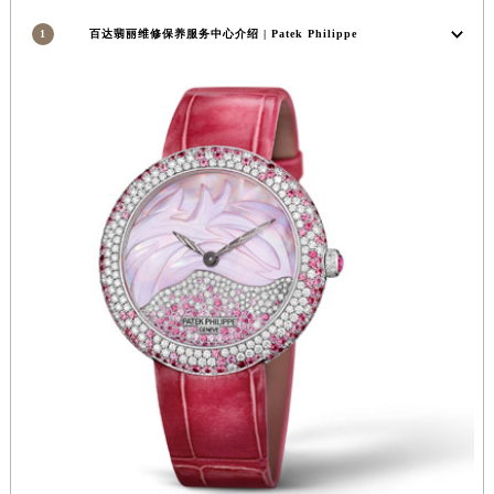
河南省信阳市浉河区东方红大道百达翡丽售后服务中心（需提前预约）
1
百达翡丽维修保养服务中心介绍 | Patek Philippe
河南省许昌市魏都区建安大道与八龙路交叉口百达翡丽售后服务中心（需提前预约）
河南省郑州市二七区民主路10号华润大厦29层2905室百达翡丽售后服务中心（需提前预约）
河南省周口市川汇区七一路百达翡丽售后服务中心（需提前预约）
河南省驻马店市驿城区乐山大道与置地大道交叉口百达翡丽售后服务中心（需提前预约）
湖北省鄂州市鄂城区文星大道百达翡丽售后服务中心（需提前预约）
湖北省黄冈市黄州区赤壁大道百达翡丽售后服务中心（需提前预约）
湖北省黄石市黄石港区武汉路百达翡丽售后服务中心（需提前预约）
湖北省荆门市东宝中天街步行街百达翡丽售后服务中心（需提前预约）
湖北省荆州市荆州区荆中路百达翡丽售后服务中心（需提前预约）
湖北省十堰市茅箭区人民北路百达翡丽售后服务中心（需提前预约）
湖北省随州市曾都区青年路百达翡丽售后服务中心（需提前预约）
湖北省咸宁市咸安区长安大道百达翡丽售后服务中心（需提前预约）
湖北省襄阳市樊城区长虹路与人民路交叉口百达翡丽售后服务中心（需提前预约）
湖北省孝感市孝南区复兴大道百达翡丽售后服务中心（需提前预约）
湖北省宜昌市西陵区夷陵大道与港窑路百达翡丽售后服务中心（需提前预约）