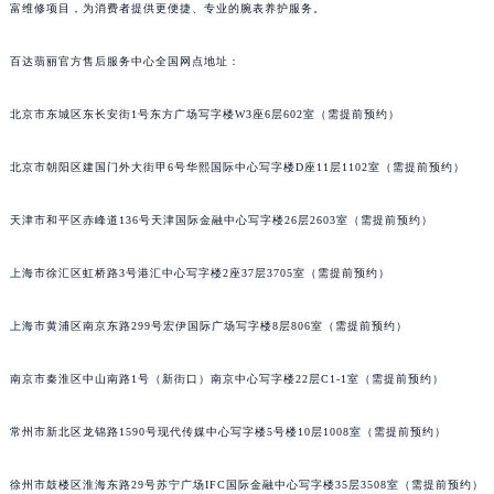
富维修项目，为消费者提供更便捷、专业的腕表养护服务。
福州市鼓楼区五四路128-1号恒力城写字楼15层03室（需提前预约）
成都市锦江区人民东路6号SAC东原中心写字楼24层2406B室（需提前预约）
百达翡丽官方售后服务中心全国网点地址：
重庆市江北区观音桥步行街2号融恒时代广场写字楼9层902室（需提前预约）
长沙市芙蓉区定王台街道建湘路393号世茂环球金融中心写字楼（芙蓉广场）10层13室（需提前预约）
北京市东城区东长安街1号东方广场写字楼W3座6层602室（需提前预约）
郑州市二七区铭功路10号华润大厦写字楼29层2905室（需提前预约）
北京市朝阳区建国门外大街甲6号华熙国际中心写字楼D座11层1102室（需提前预约）
太原市迎泽区解放路15号亨得利名表服务中心（品牌授权店）3层整层（需提前预约）
沈阳市沈河区中街路137号亨得利名表服务中心（品牌授权店）1层整层（需提前预约）
天津市和平区赤峰道136号天津国际金融中心写字楼26层2603室（需提前预约）
沈阳市沈河区中街路83号亨得利名表服务中心（品牌授权店）1层整层（需提前预约）
乌鲁木齐市天山区红山路26号时代广场（CCMALL）C座17层17-B（需提前预约）
上海市徐汇区虹桥路3号港汇中心写字楼2座37层3705室（需提前预约）
温州市鹿城区锦绣路1067号置信广场10层1015室（需提前预约）
上海市黄浦区南京东路299号宏伊国际广场写字楼8层806室（需提前预约）
哈尔滨市道里区友谊西路600号富力中心T2座写字楼29层03室（需提前预约）
大连市中山区人民路15号国际金融大厦7层G室（需提前预约）
南京市秦淮区中山南路1号（新街口）南京中心写字楼22层C1-1室（需提前预约）
佛山市禅城区季华五路57号万科金融中心C座12层1205室（需提前预约）
东莞市东城街道鸿福东路1号民盈国贸中心T1写字楼9层907室（需提前预约）
常州市新北区龙锦路1590号现代传媒中心写字楼5号楼10层1008室（需提前预约）
无锡市梁溪区人民中路139号恒隆广场写字楼1座11层1104室（需提前预约）
南通市崇川区工农路57号圆融广场写字楼16层1603室（需提前预约）
徐州市鼓楼区淮海东路29号苏宁广场IFC国际金融中心写字楼35层3508室（需提前预约）