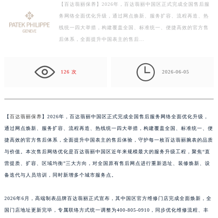
【百达翡丽保养】2026年，百达翡丽中国区正式完成全国售后服
徐州市鼓楼区淮海东路29号苏宁广场IFC国际金融中心写字楼35层3508室（需提前预约）
务网络全面优化升级，通过网点焕新、服务扩容、流程再造、热
扬州市邗江区国展路29号星耀天地写字楼1号楼18层1803室（需提前预约）
线统一四大举措，构建覆盖全国、标准统一、便捷高效的官方售
盐城市盐都区世纪大道5号盐城金融城写字楼1号楼16层1604室（需提前预约）
后体系，全面提升中国表主的售后…
泰州市海陵区永定东路399号置地商务中心东塔写字楼（华润万象城）17层1706室（需提前预约）
宁波市江北区大闸南路500号来福士广场办公楼20层2009室（需提前预约）

126 次
2026-06-05
杭州市上城区钱江路1366号华润大厦写字楼A座5层503-5室（需提前预约）
金华市金东区东市南街777号金华万达广场写字楼4号楼22层2209室（需提前预约）
绍兴市越城区胜利东路379号世茂天际中心写字楼8层805室（需提前预约）
【
百达翡丽保养
】2026年，百达翡丽中国区正式完成全国售后服务网络全面优化升级，
嘉兴市南湖区广益路705号嘉兴世界贸易中心写字楼A座13层1304室（需提前预约）
通过网点焕新、服务扩容、流程再造、热线统一四大举措，构建覆盖全国、标准统一、便
南昌市红谷滩新区红谷中大道998号绿地双子塔（中央广场）A1座办公楼14层07室（需提前预约）
捷高效的官方售后体系，全面提升中国表主的售后体验，守护每一枚百达翡丽腕表的品质
济南市历下区经十路11111号华润中心写字楼（万象城）15层1508室（需提前预约）
与价值。本次售后网络优化是百达翡丽中国区近年来规模最大的服务升级工程，聚焦“直
广州市天河区天河路230号万菱汇国际中心写字楼A塔7层704室（需提前预约）
营提质、扩容、区域均衡”三大方向，对全国原有售后网点进行重新选址、装修焕新、设
广州市越秀区环市东路371-375号世界贸易中心大厦南塔写字楼15层07室（需提前预约）
备迭代与人员培训，同时新增多个城市服务点。
深圳市罗湖区深南东路5001号华润大厦写字楼17层1701室（需提前预约）
2026年6月，高端制表品牌百达翡丽正式宣布，其中国区官方维修门店完成全面焕新，全
惠州市惠城区江北文昌一路7号华贸大厦写字楼1座30层05室（需提前预约）
国门店地址更新完毕，专属联络方式统一调整为400-805-0910，同步优化维修流程、丰
厦门市思明区湖滨东路95号华润大厦写字楼B座11层1104室（需提前预约）