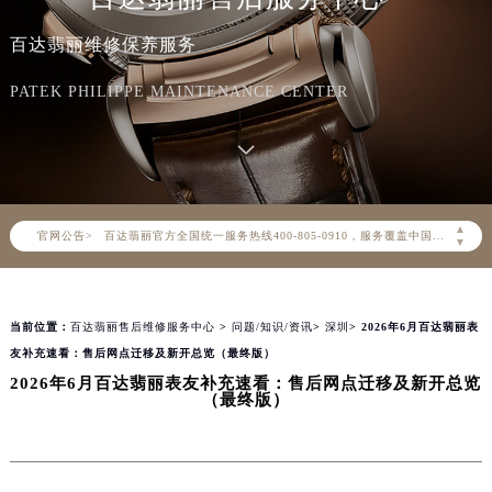
百达翡丽维修保养服务
PATEK PHILIPPE MAINTENANCE CENTER
2026年8月百达翡丽中国区售后服务网络优化升级公告
2026年8月百达翡丽全国官方售后客户服务热线：400-805-0910
▲
官网公告>
百达翡丽官方全国统一服务热线400-805-0910，服务覆盖中国大陆、香港、澳门、台湾全部区域（非大陆需加拨“+86”）
▼
2026年8月百达翡丽售后服务中心最新网点地址：
北京市朝阳区建国门外大街甲6号华熙国际中心写字楼D座11层1102室（北京总部）（需提前预约）
当前位置：
百达翡丽售后维修服务中心
>
问题/知识/资讯
>
深圳
> 2026年6月百达翡丽表
北京市东城区东长安街1号东方广场写字楼W3座6层602室（需提前预约）
友补充速看：售后网点迁移及新开总览（最终版）
天津市和平区赤峰道136号天津国际金融中心写字楼26层2603室（需提前预约）
2026年6月百达翡丽表友补充速看：售后网点迁移及新开总览
上海市徐汇区虹桥路3号港汇中心写字楼2座37层3705室（需提前预约）
（最终版）
上海市黄浦区南京东路299号宏伊国际广场写字楼8层806室（需提前预约）
南京市秦淮区中山南路1号（新街口）南京中心写字楼22层C1-1室（需提前预约）
常州市新北区龙锦路1590号现代传媒中心写字楼5号楼10层1008室（需提前预约）