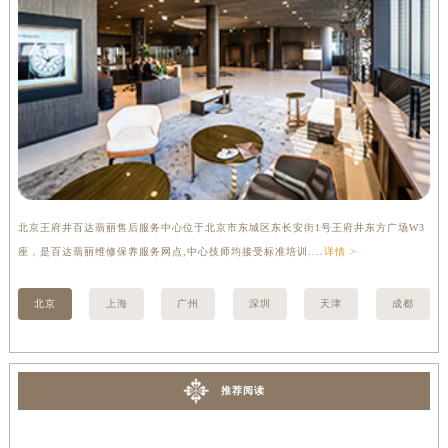
香港特别行政区金钟区中西区金钟道百达翡丽售后服务中心（需提前预约）
香港特别行政区九龙区油尖旺区弥敦道百达翡丽售后服务中心（需提前预约）
香港特别行政区铜锣湾区湾仔区轩尼诗道百达翡丽售后服务中心（需提前预约）
河南省安阳市文峰区解放大道百达翡丽售后服务中心（需提前预约）
河南省鹤壁市淇滨区九州路百达翡丽售后服务中心（需提前预约）
河南省济源市沁园街道济水大道百达翡丽售后服务中心（需提前预约）
河南省焦作市解放区解放路百达翡丽售后服务中心（需提前预约）
河南省开封市鼓楼区中山路百达翡丽售后服务中心（需提前预约）
北京王府井百达翡丽售后服务中心位于北京市东城区东长安街1号王府井东方广场W3
上
河南省洛阳市西工区中州中路与解放路交叉口百达翡丽售后服务中心（需提前预约）
座，是百达翡丽维修保养服务网点,中心技师均接受标准培训....
详情 >
修
河南省漯河市源汇区交通路百达翡丽售后服务中心（需提前预约）
河南省南阳市宛城区范蠡东路与南都路交叉口百达翡丽售后服务中心（需提前预约）
北京
上海
广州
深圳
天津
成都
河南省平顶山市卫东区建设路百达翡丽售后服务中心（需提前预约）
河南省濮阳市大华龙区开州路绿城路交叉口百达翡丽售后服务中心（需提前预约）
河南省三门峡市湖滨区和平路百达翡丽售后服务中心（需提前预约）
推荐阅读
河南省商丘市梁园区神火大道百达翡丽售后服务中心（需提前预约）
河南省新乡市红旗区人民路百达翡丽售后服务中心（需提前预约）