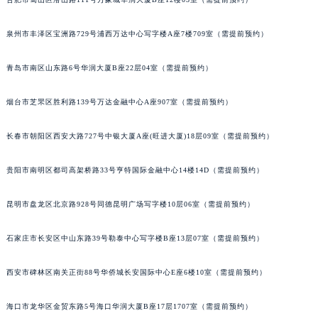
内蒙古自治区锡林郭勒盟市锡林浩特市光明街与额尔敦路交叉口百达翡丽售后服务中心（需提前预约）
内蒙古自治区兴安盟市乌兰浩特市兴安大街百达翡丽售后服务中心（需提前预约）
泉州市丰泽区宝洲路729号浦西万达中心写字楼A座7楼709室（需提前预约）
山西省大同市平城区迎宾街百达翡丽售后服务中心（需提前预约）
青岛市南区山东路6号华润大厦B座22层04室（需提前预约）
山西省晋城市城区黄华街百达翡丽售后服务中心（需提前预约）
山西省晋中市榆次区顺城街百达翡丽售后服务中心（需提前预约）
烟台市芝罘区胜利路139号万达金融中心A座907室（需提前预约）
山西省临汾市尧都区解放路百达翡丽售后服务中心（需提前预约）
山西省吕梁市离石区永宁中路与建设街交叉口百达翡丽售后服务中心（需提前预约）
长春市朝阳区西安大路727号中银大厦A座(旺进大厦)18层09室（需提前预约）
山西省朔州市朔城区怡西路与鄯阳西街交汇处百达翡丽售后服务中心（需提前预约）
贵阳市南明区都司高架桥路33号亨特国际金融中心14楼14D（需提前预约）
山西省忻州市忻府区和平东街与七一南路交叉口百达翡丽售后服务中心（需提前预约）
山西省阳泉市郊区平阳东街与新城大道交叉口百达翡丽售后服务中心（需提前预约）
昆明市盘龙区北京路928号同德昆明广场写字楼10层06室（需提前预约）
山西省运城市盐湖区河东街百达翡丽售后服务中心（需提前预约）
山西省长治市潞州区英雄中路百达翡丽售后服务中心（需提前预约）
石家庄市长安区中山东路39号勒泰中心写字楼B座13层07室（需提前预约）
山西省太原市迎泽区迎泽街道解放路15号亨得利名表维修授权店3楼百达翡丽售后服务中心（需提前预约）
天津市和平区赤峰道136号天津国际金融中心26层2603室百达翡丽售后服务中心（需提前预约）
西安市碑林区南关正街88号华侨城长安国际中心E座6楼10室（需提前预约）
安徽省安庆市迎江区人民路百达翡丽售后服务中心（需提前预约）
海口市龙华区金贸东路5号海口华润大厦B座17层1707室（需提前预约）
安徽省蚌埠市蚌山区淮河路百达翡丽售后服务中心（需提前预约）