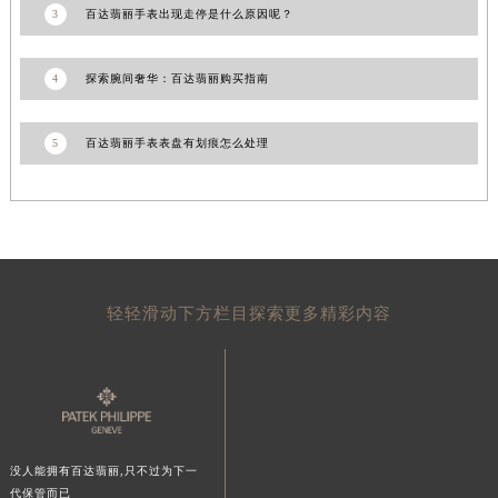
3
百达翡丽手表出现走停是什么原因呢？
青海省果洛藏族自治州玛沁县团结路百达翡丽售后服务中心（需提前预约）
青海省海北藏族自治州海晏县将军路百达翡丽售后服务中心（需提前预约）
4
探索腕间奢华：百达翡丽购买指南
青海省海东市乐都区滨河路百达翡丽售后服务中心（需提前预约）
青海省海南藏族自治州共和县青海湖大街百达翡丽售后服务中心（需提前预约）
5
百达翡丽手表表盘有划痕怎么处理
青海省海西蒙古族藏族自治州德令哈市柴达木路百达翡丽售后服务中心（需提前预约）
青海省黄南藏族自治州同仁市德合隆路百达翡丽售后服务中心（需提前预约）
青海省西宁市城西区海湖新区西关大道百达翡丽售后服务中心（需提前预约）
青海省玉树藏族自治州结古镇胜利路百达翡丽售后服务中心（需提前预约）
陕西省安康市汉滨区金州路百达翡丽售后服务中心（需提前预约）
陕西省宝鸡市渭滨区经二路百达翡丽售后服务中心（需提前预约）
轻轻滑动下方栏目探索更多精彩内容
陕西省汉中市汉台区北大街百达翡丽售后服务中心（需提前预约）
陕西省商洛市商州区州城街百达翡丽售后服务中心（需提前预约）
陕西省铜川市王益区红旗街百达翡丽售后服务中心（需提前预约）
陕西省渭南市临渭区东风大街百达翡丽售后服务中心（需提前预约）
陕西省咸阳市秦都区沣西新城统一西路与白马河路交汇处百达翡丽售后服务中心（需提前预约）
没人能拥有百达翡丽,只不过为下一
陕西省延安市宝塔区中心街百达翡丽售后服务中心（需提前预约）
代保管而已