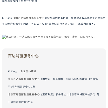
最后更新时间：2026年6月5日
澳门特别行政区风顺堂区南湾大马路百达翡丽售后服务中心（需提前预约）
澳门特别行政区花地玛堂区关闸广场百达翡丽售后服务中心（需提前预约）
澳门特别行政区花王堂区大三巴商圈百达翡丽售后服务中心（需提前预约）
以上就是
深圳百达翡丽维修服务中心
为您分享的精彩内容。如果您还有其他关于百达翡丽
手表维护和保养的问题，可以拨打页面400电话进行咨询，我们将竭诚为您服务。
澳门特别行政区嘉模堂区官也街百达翡丽售后服务中心（需提前预约）
澳门省路氹城市金光大道百达翡丽售后服务中心（需提前预约）
澳门特别行政区望德堂区塔石广场百达翡丽售后服务中心（需提前预约）
福建省福州市鼓楼区五四路128-1号恒力城写字楼15层03室百达翡丽售后服务中心（需提前预约）
福建省厦门市思明区湖滨东路95号万象城华润大厦B座11层1104室百达翡丽售后服务中心（需提前预约）
百达翡丽服务中心
广东省潮州市潮安区新风路与潮汕路交汇处百达翡丽售后服务中心（需提前预约）
广东省广州市天河区天河路230号万菱汇国际中心A塔7层704室百达翡丽售后服务中心（需提前预约）
本文tag：
百达翡丽维修
广东省广州市越秀区环市东路371-375号世界贸易中心大厦南塔15层1507室百达翡丽售后服务中心（需提前预约）
广东省河源市源城区越王大道百达翡丽售后服务中心（需提前预约）
北京百达翡丽售后服务中心
（国贸店）服务地址：北京市朝阳区建国门外大街
广东省惠州市惠城区江北文昌一路7号华贸大厦1座30层3005室百达翡丽售后服务中心（需提前预约）
甲6号华熙国际中心D座
广东省江门市蓬江区广场西路百达翡丽售后服务中心（需提前预约）
北京百达翡丽售后服务中心
（王府井店）服务地址：北京市东城区东长安街1号
广东省揭阳市榕城进贤门步行街百达翡丽售后服务中心（需提前预约）
王府井东方广场W3座
广东省茂名市电白区水东街道迎宾大道百达翡丽售后服务中心（需提前预约）