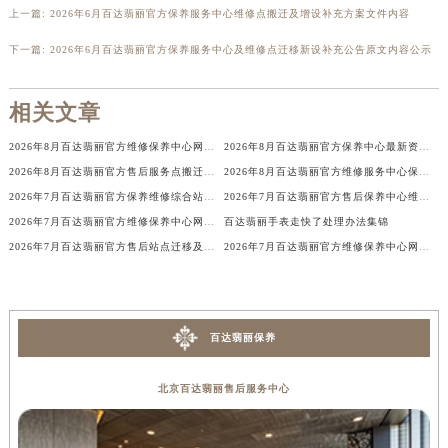
上一篇:
2026年6月百达翡丽官方保养服务中心维修点搬迁及增设补充方案文件内容
广西壮族自治区河池市金城江区金城江街道朝阳路百达翡丽售后服务中心（需提前预约）
广西壮族自治区贺州市八步区城东街道灵峰南路百达翡丽售后服务中心（需提前预约）
下一篇:
2026年6月百达翡丽官方保养服务中心及维修点迁移新设补充公告原文内容公示
广西壮族自治区来宾市兴宾区桂中大道百达翡丽售后服务中心（需提前预约）
广西壮族自治区柳州市城中区中山中路百达翡丽售后服务中心（需提前预约）
相关文章
广西壮族自治区钦州市钦南区金海湾东大街百达翡丽售后服务中心（需提前预约）
2026年8月百达翡丽官方维修保养中心网点变动及新增补充最终速查
2026年8月百达翡丽官方保养中心最新资讯：网点迁址与维修点新增详情
广西壮族自治区梧州市万秀区龙湖镇高旺路百达翡丽售后服务中心（需提前预约）
2026年8月百达翡丽官方售后服务点搬迁及新开最终补充一览
2026年8月百达翡丽官方维修服务中心保养点地址变更及新开补充店文件内容
广西壮族自治区玉林市玉州区金玉路百达翡丽售后服务中心（需提前预约）
2026年7月百达翡丽官方保养维修综合站搬迁及新增服务点补充最终公示定稿
2026年7月百达翡丽官方售后保养中心维修服务点迁址开业快讯文本内容公示
海南省儋州市儋州市那大镇兰洋北路百达翡丽售后服务中心（需提前预约）
2026年7月百达翡丽官方维修保养中心网点最终变动及新增速查终稿
百达翡丽手表走快了处理办法集锦
海南省东方市八所镇解放西路百达翡丽售后服务中心（需提前预约）
2026年7月百达翡丽官方售后站点迁移及新开最终补充速览
2026年7月百达翡丽官方维修保养中心网点变动及新增信息补充速查文本
海南省琼海市嘉积镇东风路百达翡丽售后服务中心（需提前预约）
海南省三沙市西沙区西沙群岛永兴岛北京路百达翡丽售后服务中心（需提前预约）
海南省三亚市吉阳区迎宾路百达翡丽售后服务中心（需提前预约）
百达翡丽保养
海南省万宁市万城镇解放路百达翡丽售后服务中心（需提前预约）
海南省文昌市文城镇教育东路百达翡丽售后服务中心（需提前预约）
北京百达翡丽售后服务中心
海南省五指山市通什镇三月三大道百达翡丽售后服务中心（需提前预约）
香港特别行政区尖沙咀区油尖旺区广东道百达翡丽售后服务中心（需提前预约）