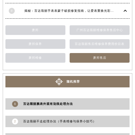
甘肃省合作市人民街百达翡丽售后服务中心（需提前预约）
9
揭秘：百达翡丽手表表蒙子破损修复指南，让爱表重焕光彩！
甘肃省嘉峪关市雄关区新华中路百达翡丽售后服务中心（需提前预约）
甘肃省金昌市金川区北京路百达翡丽售后服务中心（需提前预约）
萧邦
广州百达翡丽维修保养售后中心
甘肃省酒泉市肃州区西大街百达翡丽售后服务中心（需提前预约）
甘肃省临夏市城南街道团结路百达翡丽售后服务中心（需提前预约）
萧邦保养
百达翡丽售后维修保养费用价目表
甘肃省陇南市武都区人民路百达翡丽售后服务中心（需提前预约）
甘肃省平凉市崆峒区西大街百达翡丽售后服务中心（需提前预约）
萧邦维修
萧邦售后
甘肃省庆阳市西峰区南大街百达翡丽售后服务中心（需提前预约）
甘肃省天水市秦州区民主路百达翡丽售后服务中心（需提前预约）
随机推荐
甘肃省武威市凉州区迎宾路百达翡丽售后服务中心（需提前预约）
甘肃省张掖市甘州区民乐北路百达翡丽售后服务中心（需提前预约）
宁夏回族自治区固原市原州区文化街百达翡丽售后服务中心（需提前预约）
1
百达翡丽腕表外观有划痕处理办法
宁夏回族自治区石嘴山市大武口区贺兰山路百达翡丽售后服务中心（需提前预约）
宁夏回族自治区吴忠市利通区开元大道百达翡丽售后服务中心（需提前预约）
2
百达翡丽不走处理办法（手表维修与保养小技巧）
宁夏回族自治区银川市兴庆区新华东路97号新百中心C馆一层C1-18号商铺百达翡丽售后服务中心（需提前预约）
宁夏回族自治区中卫市沙坡头区鼓楼东街百达翡丽售后服务中心（需提前预约）