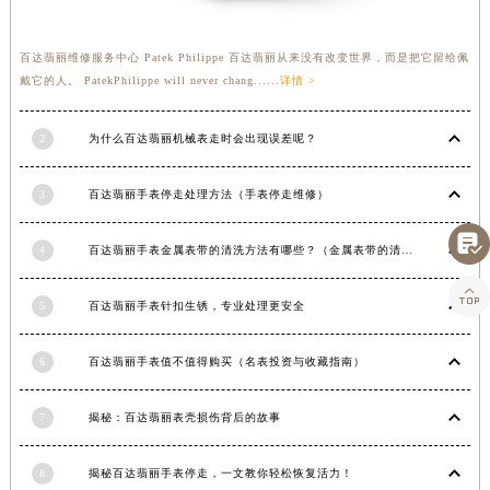
湖南省常德市武陵区人民路百达翡丽售后服务中心（需提前预约）
湖南省郴州市北湖区国庆北路百达翡丽售后服务中心（需提前预约）
百达翡丽维修服务中心 Patek Philippe 百达翡丽从来没有改变世界，而是把它留给佩
戴它的人。 PatekPhilippe will never chang......
详情 >
湖南省衡阳市雁峰区解放路百达翡丽售后服务中心（需提前预约）
湖南省怀化市鹤城区迎丰中路百达翡丽售后服务中心（需提前预约）
2
为什么百达翡丽机械表走时会出现误差呢？
湖南省娄底市娄星区长青街百达翡丽售后服务中心（需提前预约）
湖南省邵阳市双清区东风路百达翡丽售后服务中心（需提前预约）
3
百达翡丽手表停走处理方法（手表停走维修）
湖南省湘潭市雨湖区莲城大道百达翡丽售后服务中心（需提前预约）
湖南省益阳市赫山区桃花仑路百达翡丽售后服务中心（需提前预约）

4
百达翡丽手表金属表带的清洗方法有哪些？（金属表带的清洗）
湖南省永州市冷水滩区永州大道与中兴路交叉口百达翡丽售后服务中心（需提前预约）

湖南省岳阳市岳阳楼区东茅岭路百达翡丽售后服务中心（需提前预约）
5
百达翡丽手表针扣生锈，专业处理更安全
湖南省张家界市永定区解放路百达翡丽售后服务中心（需提前预约）
湖南省长沙市芙蓉区建湘路393号世茂环球金融中心写字楼10层1013室百达翡丽售后服务中心（需提前预约）
6
百达翡丽手表值不值得购买（名表投资与收藏指南）
湖南省株洲市芦淞区建设南路百达翡丽售后服务中心（需提前预约）
7
揭秘：百达翡丽表壳损伤背后的故事
甘肃省白银市白银区北京路百达翡丽售后服务中心（需提前预约）
甘肃省定西市安定区解放路百达翡丽售后服务中心（需提前预约）
8
揭秘百达翡丽手表停走，一文教你轻松恢复活力！
甘肃省敦煌市沙州镇阳关中路百达翡丽售后服务中心（需提前预约）