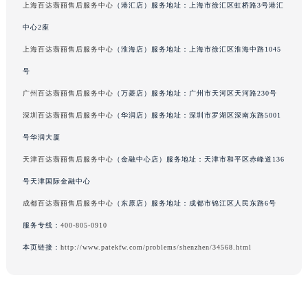
上海百达翡丽售后服务中心
（港汇店）服务地址：上海市徐汇区虹桥路3号港汇
广东省梅州市梅江区金燕大道百达翡丽售后服务中心（需提前预约）
中心2座
广东省清远市清城区湖西路百达翡丽售后服务中心（需提前预约）
上海百达翡丽售后服务中心
（淮海店）服务地址：上海市徐汇区淮海中路1045
广东省汕头市龙湖区长平路百达翡丽售后服务中心（需提前预约）
广东省汕尾市城区香洲街道园林社区翠园街百达翡丽售后服务中心（需提前预约）
号
广东省韶关市武江区芙蓉新区与老城中心交汇处百达翡丽售后服务中心（需提前预约）
广州百达翡丽售后服务中心
（万菱店）服务地址：广州市天河区天河路230号
广东省深圳市罗湖区深南东路5001号华润大厦17层1701室百达翡丽售后服务中心（需提前预约）
深圳百达翡丽售后服务中心
（华润店）服务地址：深圳市罗湖区深南东路5001
广东省阳江市江城区东风一路百达翡丽售后服务中心（需提前预约）
号华润大厦
广东省云浮市云城区金山路百达翡丽售后服务中心（需提前预约）
天津百达翡丽售后服务中心
（金融中心店）服务地址：天津市和平区赤峰道136
广东省湛江市赤坎区观海北路百达翡丽售后服务中心（需提前预约）
号天津国际金融中心
广东省肇庆市端州区信安大道与砚都大道交汇处百达翡丽售后服务中心（需提前预约）
成都百达翡丽售后服务中心
（东原店）服务地址：成都市锦江区人民东路6号
广西壮族自治区百色市右江区中山二路百达翡丽售后服务中心（需提前预约）
广西壮族自治区北海市海城区北京路百达翡丽售后服务中心（需提前预约）
服务专线：
400-805-0910
广西壮族自治区崇左市江州区石景林街道友谊大道与丽川路交汇处百达翡丽售后服务中心（需提前预约）
本页链接：
http://www.patekfw.com/problems/shenzhen/34568.html
广西壮族自治区防城港市港口区金花茶大道百达翡丽售后服务中心（需提前预约）
广西壮族自治区贵港市港北区港城街道布山大道与仙衣路交叉口百达翡丽售后服务中心（需提前预约）
广西壮族自治区桂林市秀峰区红岭路百达翡丽售后服务中心（需提前预约）