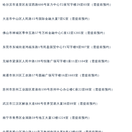
哈尔滨市道里区友谊西路600号富力中心T2座写字楼29层03室（需提前预约）
辽宁省铁岭市银州区南马路百达翡丽售后服务中心（需提前预约）
辽宁省营口市站前区市府路与渤海大街交叉口百达翡丽售后服务中心（需提前预约）
大连市中山区人民路15号国际金融大厦7层G室（需提前预约）
辽宁省沈阳市沈河区中街路137号亨得利名表维修授权店1楼百达翡丽售后服务中心（需提前预约）
辽宁省沈阳市沈河区中街路83号亨得利名表维修授权店1楼百达翡丽售后服务中心（需提前预约）
佛山市禅城区季华五路57号万科金融中心C座12层1205室（需提前预约）
北京市朝阳区建国门外大街甲6号华熙国际中心D座11层1102室百达翡丽售后服务中心（北京总部）（需提前预约）
北京市东城区东长安街1号王府井东方广场W3座6层602室百达翡丽售后服务中心（需提前预约）
东莞市东城街道鸿福东路1号民盈国贸中心T1写字楼9层907室（需提前预约）
河北省保定市竞秀区朝阳北大街北国先天下百达翡丽售后服务中心（需提前预约）
无锡市梁溪区人民中路139号恒隆广场写字楼1座11层1104室（需提前预约）
内蒙古自治区阿拉善盟市左旗土尔扈特大街百达翡丽售后服务中心（需提前预约）
内蒙古自治区巴彦淖尔市临河区新华街百达翡丽售后服务中心（需提前预约）
南通市崇川区工农路57号圆融广场写字楼16层1603室（需提前预约）
内蒙古自治区包头市青山区幸福路甲3号王府井百货名表维修百达翡丽售后服务中心（需提前预约）
内蒙古自治区赤峰市红山区哈达街百达翡丽售后服务中心（需提前预约）
苏州市苏州工业园区星港街199号苏州中心办公楼C座22层08室（需提前预约）
内蒙古自治区鄂尔多斯市东胜区伊金霍洛街百达翡丽售后服务中心（需提前预约）
武汉市江汉区解放大道686号世界贸易大厦38层09室（需提前预约）
内蒙古自治区呼伦贝尔市海拉尔区中央街百达翡丽售后服务中心（需提前预约）
内蒙古自治区通辽市科尔沁区明仁大街百达翡丽售后服务中心（需提前预约）
南宁市青秀区金湖路59号地王大厦12楼1224室（需提前预约）
内蒙古自治区乌海市海勃湾区人民南路百达翡丽售后服务中心（需提前预约）
内蒙古自治区乌兰察布市集宁区恩和大街百达翡丽售后服务中心（需提前预约）
合肥市蜀山区潜山路111号万象城华润大厦B座12楼03室（需提前预约）