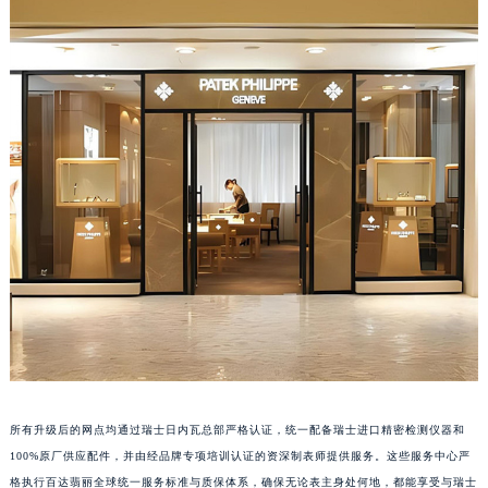
江西省景德镇市珠山区珠山中路百达翡丽售后服务中心（需提前预约）
江西省九江市浔阳区浔阳路百达翡丽售后服务中心（需提前预约）
江西省南昌市红谷滩新区红谷中大道998号绿地双子塔（中央广场）A1座办公楼14层1407室百达翡丽售后服务中心（需提前预约）
江西省萍乡市安源区萍安北大道与康庄路交叉口百达翡丽售后服务中心（需提前预约）
江西省上饶市信州区滨江西路百达翡丽售后服务中心（需提前预约）
江西省新余市渝水区北湖西路百达翡丽售后服务中心（需提前预约）
江西省宜春市袁州区中山中路百达翡丽售后服务中心（需提前预约）
江西省鹰潭市月湖区胜利东路百达翡丽售后服务中心（需提前预约）
山东省德州市德城区东风中路百达翡丽售后服务中心（需提前预约）
山东省东营市东营区济南路百达翡丽售后服务中心（需提前预约）
山东省济南市历下区经十路11111号华润中心写字楼（万象城）15层1508室百达翡丽售后服务中心（需提前预约）
山东省济宁市任城区太白楼路百达翡丽售后服务中心（需提前预约）
山东省莱芜市文化南路8号银座商城名表维修一楼名表维修百达翡丽售后服务中心（需提前预约）
山东省临沂市兰山区解放路百达翡丽售后服务中心（需提前预约）
所有升级后的网点均通过瑞士日内瓦总部严格认证，统一配备瑞士进口精密检测仪器和
山东省日照市东港区烟台路百达翡丽售后服务中心（需提前预约）
100%原厂供应配件，并由经品牌专项培训认证的资深制表师提供服务。这些服务中心严
山东省泰安市泰山区财源街道泰山大街百达翡丽售后服务中心（需提前预约）
格执行百达翡丽全球统一服务标准与质保体系，确保无论表主身处何地，都能享受与瑞士