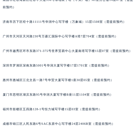
甘肃省兰州市七里河区西津西路16号兰州中心写字楼21层2102室（需提前预约）
前预约）
重庆市解放碑渝中区民权路28号英利国际金融中心写字楼20层01室（需提前预约）
济南市历下区经十路11111号华润中心写字楼（万象城）15层1508室（需提前预约）
黑龙江省大庆市萨尔图区会战大街百达翡丽售后服务中心（需提前预约）
黑龙江省鹤岗市向阳区红军路百达翡丽售后服务中心（需提前预约）
广州市天河区天河路230号万菱汇国际中心写字楼A塔7层704室（需提前预约）
黑龙江省黑河市爱辉区中央街百达翡丽售后服务中心（需提前预约）
黑龙江省鸡西市鸡冠区红军路百达翡丽售后服务中心（需提前预约）
广州市越秀区环市东路371-375号世界贸易中心大厦南塔写字楼15层07室（需提前预约）
黑龙江省佳木斯市向阳区长安路百达翡丽售后服务中心（需提前预约）
黑龙江省牡丹江市东安区太平路百达翡丽售后服务中心（需提前预约）
深圳市罗湖区深南东路5001号华润大厦写字楼17层1701室（需提前预约）
黑龙江省七台河市桃山区大同街百达翡丽售后服务中心（需提前预约）
惠州市惠城区江北文昌一路7号华贸大厦写字楼1座30层05室（需提前预约）
黑龙江省齐齐哈尔市龙沙区龙华路百达翡丽售后服务中心（需提前预约）
黑龙江省双鸭山市尖山区新兴大街百达翡丽售后服务中心（需提前预约）
厦门市思明区湖滨东路95号华润大厦写字楼B座11层1104室（需提前预约）
黑龙江省绥化市北林区新华街与康庄路交叉口百达翡丽售后服务中心（需提前预约）
黑龙江省伊春市伊美区通河路百达翡丽售后服务中心（需提前预约）
福州市鼓楼区五四路128-1号恒力城写字楼15层03室（需提前预约）
吉林省白城市洮北区明仁南街百达翡丽售后服务中心（需提前预约）
成都市锦江区人民东路6号SAC东原中心写字楼24层2406B室（需提前预约）
吉林省白山市浑江区浑江大街百达翡丽售后服务中心（需提前预约）
吉林省吉林市船营区河南街百达翡丽售后服务中心（需提前预约）