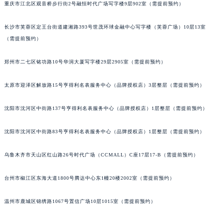
重庆市江北区观音桥步行街2号融恒时代广场写字楼9层902室（需提前预约）
吉林省辽源市龙山区人民大街百达翡丽售后服务中心（需提前预约）
吉林省梅河口市新华街道梅河大街百达翡丽售后服务中心（需提前预约）
长沙市芙蓉区定王台街道建湘路393号世茂环球金融中心写字楼（芙蓉广场）10层13室
吉林省四平市铁东区紫气大路与南九经街交汇处百达翡丽售后服务中心（需提前预约）
（需提前预约）
吉林省松原市宁江区五环大街百达翡丽售后服务中心（需提前预约）
郑州市二七区铭功路10号华润大厦写字楼29层2905室（需提前预约）
吉林省通化市东昌区环通乡江南大街百达翡丽售后服务中心（需提前预约）
吉林省延边市延吉市解放路百达翡丽售后服务中心（需提前预约）
太原市迎泽区解放路15号亨得利名表服务中心（品牌授权店）3层整层（需提前预约）
辽宁省鞍山市铁东区站前街百达翡丽售后服务中心（需提前预约）
辽宁省本溪市平山区胜利路百达翡丽售后服务中心（需提前预约）
沈阳市沈河区中街路137号亨得利名表服务中心（品牌授权店）1层整层（需提前预约）
辽宁省朝阳市双塔区新华路百达翡丽售后服务中心（需提前预约）
辽宁省丹东市振兴区七经街百达翡丽售后服务中心（需提前预约）
沈阳市沈河区中街路83号亨得利名表服务中心（品牌授权店）1层整层（需提前预约）
辽宁省抚顺市新抚区东一路百达翡丽售后服务中心（需提前预约）
乌鲁木齐市天山区红山路26号时代广场（CCMALL）C座17层17-B（需提前预约）
辽宁省阜新市海州区解放大街百达翡丽售后服务中心（需提前预约）
辽宁省葫芦岛市连山区中央路百达翡丽售后服务中心（需提前预约）
台州市椒江区东海大道1800号腾达中心东1幢20楼2002室（需提前预约）
辽宁省锦州市古塔区中央大街百达翡丽售后服务中心（需提前预约）
辽宁省辽阳市白塔区新运大街百达翡丽售后服务中心（需提前预约）
温州市鹿城区锦绣路1067号置信广场10层1015室（需提前预约）
辽宁省盘锦市兴隆台区石油大街百达翡丽售后服务中心（需提前预约）