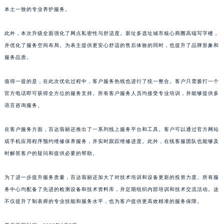
山东省威海市环翠区新威海路89号振华商厦一楼名表维修百达翡丽售后服务中心（需提前预约）
本土一致的专业养护服务。
山东省潍坊市奎文区东风东街百达翡丽售后服务中心（需提前预约）
此外，本次升级全面强化了网点私密性与舒适度。新址多选址城市核心商圈高端写字楼，
山东省枣庄市滕州市北辛路与善国路交叉口百达翡丽售后服务中心（需提前预约）
并优化了服务空间布局。为表主提供更安心舒适的售后体验的同时，也提升了品牌形象和
山东省淄博市张店区金晶大道百达翡丽售后服务中心（需提前预约）
服务品质。
上海市黄浦区南京东路299号宏伊国际广场写字楼8层806室百达翡丽售后服务中心（需提前预约）
上海市徐汇区虹桥路3号港汇中心2座37层3705室百达翡丽售后服务中心（需提前预约）
值得一提的是，在此次优化过程中，客户服务热线也进行了统一整合。客户只需拨打一个
浙江省杭州市上城区钱江路1366号华润大厦A座5层503-5室百达翡丽售后服务中心（需提前预约）
官方电话即可获得全方位的服务支持。所有客户服务人员均接受专业培训，并能够提供多
语言咨询服务。
浙江省湖州市吴兴区劳动路百达翡丽售后服务中心（需提前预约）
浙江省嘉兴市南湖区广益路705号嘉兴世界贸易中心A座13层1304室百达翡丽售后服务中心（需提前预约）
在客户服务方面，百达翡丽还推出了一系列线上服务平台和工具。客户可以通过官方网站
浙江省金华市金东区东市南街777号金华万达广场4号楼22楼2209室百达翡丽售后服务中心（需提前预约）
或手机应用程序预约维修保养服务，并实时跟踪维修进度。此外，在线客服团队也能够及
浙江省丽水市莲都区解放街百达翡丽售后服务中心（需提前预约）
时解答客户的疑问和提供必要的帮助。
浙江省宁波市江北区大闸南路500号来福士广场办公楼20层2009室百达翡丽售后服务中心（需提前预约）
浙江省衢州市柯城区上街百达翡丽售后服务中心（需提前预约）
为了进一步提升服务质量，百达翡丽还加大了对技术培训和设备更新的投资力度。所有服
务中心均配备了先进的检测设备和技术资料库，并定期组织内部培训和技术交流活动。这
浙江省绍兴市越城区胜利东路379号世茂天际中心写字楼8层805室百达翡丽售后服务中心（需提前预约）
不仅提升了制表师的专业技能和服务水平，也为客户提供更高效精准的服务保障。
浙江省舟山市定海区解放东路百达翡丽售后服务中心（需提前预约）
澳门特别行政区大堂区议事亭前地（新马路）百达翡丽售后服务中心（需提前预约）