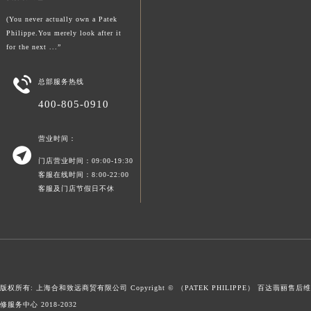
陕西省榆林市榆阳区长兴路百达翡丽售后服务中心（需提前预约）
(You never actually own a Patek
新疆维吾尔自治区阿克苏市东大街百达翡丽售后服务中心（需提前预约）
Philippe.You merely look after it
for the next ...”
新疆维吾尔自治区阿拉尔市胜利大道百达翡丽售后服务中心（需提前预约）
新疆维吾尔自治区阿拉山口市友好路百达翡丽售后服务中心（需提前预约）

总部服务热线
新疆维吾尔自治区阿勒泰市解放路百达翡丽售后服务中心（需提前预约）
400-805-0910
新疆维吾尔自治区阿图什市光明路百达翡丽售后服务中心（需提前预约）
新疆维吾尔自治区白杨市军垦路百达翡丽售后服务中心（需提前预约）
营业时间：
新疆维吾尔自治区北屯市团结路百达翡丽售后服务中心（需提前预约）

门店营业时间：09:00-19:30
新疆维吾尔自治区博乐市博乐市北京路百达翡丽售后服务中心（需提前预约）
客服在线时间：8:00-22:00
新疆维吾尔自治区昌吉市延安北路百达翡丽售后服务中心（需提前预约）
客服及门店节假日不休
新疆维吾尔自治区阜康市博峰路百达翡丽售后服务中心（需提前预约）
新疆维吾尔自治区哈密市伊州区建国北路百达翡丽售后服务中心（需提前预约）
新疆维吾尔自治区和田市和田市北京西路百达翡丽售后服务中心（需提前预约）
新疆维吾尔自治区胡杨河市胡杨河市胡杨路百达翡丽售后服务中心（需提前预约）
新疆维吾尔自治区霍尔果斯市亚欧北路百达翡丽售后服务中心（需提前预约）
版权所有: 上海合和致远商贸有限公司 Copyright © （PATEK PHILIPPE）
百达翡丽售后维
新疆维吾尔自治区喀什市解放北路百达翡丽售后服务中心（需提前预约）
修服务中心
2018-2032