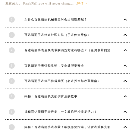
戴它的人。 PatekPhilippe will never chang......
详情 >
西藏自治区林芝市巴宜区广东路百达翡丽售后服务中心（需提前预约）
西藏自治区那曲市色尼区浙江西路百达翡丽售后服务中心（需提前预约）
2
为什么百达翡丽机械表走时会出现误差呢？
西藏自治区日喀则市桑珠孜区上海中路百达翡丽售后服务中心（需提前预约）
西藏自治区山南市乃东区湖北大道百达翡丽售后服务中心（需提前预约）
3
百达翡丽手表停走处理方法（手表停走维修）
云南省保山市隆阳区正阳路百达翡丽售后服务中心（需提前预约）
云南省楚雄彝族自治州楚雄市鹿城南路百达翡丽售后服务中心（需提前预约）
4
百达翡丽手表金属表带的清洗方法有哪些？（金属表带的清洗）
云南省大理白族自治州大理市建设路百达翡丽售后服务中心（需提前预约）
云南省德宏傣族景颇族自治州芒市团结大街百达翡丽售后服务中心（需提前预约）
5
百达翡丽手表针扣生锈，专业处理更安全
云南省迪庆藏族自治州香格里拉市长征大道百达翡丽售后服务中心（需提前预约）
6
百达翡丽手表值不值得购买（名表投资与收藏指南）
云南省红河哈尼族彝族自治州蒙自市天马路百达翡丽售后服务中心（需提前预约）
云南省丽江市古城区七星街百达翡丽售后服务中心（需提前预约）
7
揭秘：百达翡丽表壳损伤背后的故事
云南省临沧市临翔区世纪路百达翡丽售后服务中心（需提前预约）
云南省怒江傈僳族自治州泸水市人民路百达翡丽售后服务中心（需提前预约）
8
揭秘百达翡丽手表停走，一文教你轻松恢复活力！
云南省普洱市思茅区振兴大道百达翡丽售后服务中心（需提前预约）
云南省曲靖市麒麟区学府路百达翡丽售后服务中心（需提前预约）
9
揭秘：百达翡丽手表表蒙子破损修复指南，让爱表重焕光彩！
云南省文山壮族苗族自治州文山市东风路百达翡丽售后服务中心（需提前预约）