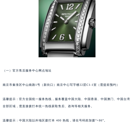
福州市鼓楼区五四路128-1号恒力城写字楼15层03室（需提前预约）
成都市锦江区人民东路6号SAC东原中心写字楼24层2406B室（需提前预约）
重庆市江北区观音桥步行街2号融恒时代广场写字楼9层902室（需提前预约）
长沙市芙蓉区定王台街道建湘路393号世茂环球金融中心写字楼（芙蓉广场）10层13室（需提前预约）
郑州市二七区铭功路10号华润大厦写字楼29层2905室（需提前预约）
太原市迎泽区解放路15号亨得利名表服务中心（品牌授权店）3层整层（需提前预约）
沈阳市沈河区中街路137号亨得利名表服务中心（品牌授权店）1层整层（需提前预约）
沈阳市沈河区中街路83号亨得利名表服务中心（品牌授权店）1层整层（需提前预约）
（一）官方售后服务中心网点地址
乌鲁木齐市天山区红山路26号时代广场（CCMALL）C座17层17-B（需提前预约）
温州市鹿城区锦绣路1067号置信广场10层1015室（需提前预约）
南京市秦淮区中山南路1号（新街口）南京中心写字楼22层C1-1室（需提前预约）
哈尔滨市道里区友谊西路600号富力中心T2座写字楼29层03室（需提前预约）
大连市中山区人民路15号国际金融大厦7层G室（需提前预约）
温馨提示：官方全国统一服务热线，服务覆盖中国大陆、中国香港、中国澳门、中国台湾
佛山市禅城区季华五路57号万科金融中心C座12层1205室（需提前预约）
全部区域，需直接拨打本统一热线获取售后、咨询等相关服务。
东莞市东城街道鸿福东路1号民盈国贸中心T1写字楼9层907室（需提前预约）
温馨提示：中国大陆以外地区拨打本 400 热线，请在号码前加拨“+86”。
无锡市梁溪区人民中路139号恒隆广场写字楼1座11层1104室（需提前预约）
南通市崇川区工农路57号圆融广场写字楼16层1603室（需提前预约）