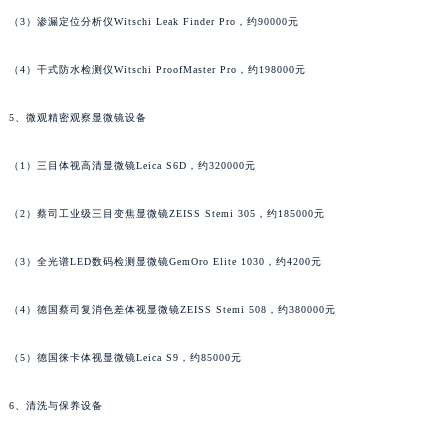
安徽省亳州市谯城区魏武大道百达翡丽售后服务中心（需提前预约）
（3）渗漏定位分析仪Witschi Leak Finder Pro，约90000元
安徽省池州市贵池区长江路百达翡丽售后服务中心（需提前预约）
（4）干式防水检测仪Witschi ProofMaster Pro，约198000元
安徽省滁州市琅琊区南谯北路百达翡丽售后服务中心（需提前预约）
安徽省阜阳市颍州区颍州北路百达翡丽售后服务中心（需提前预约）
5、微观精密观察显微镜设备
安徽省淮北市相山区淮海路百达翡丽售后服务中心（需提前预约）
安徽省淮南市田家庵区国庆中路百达翡丽售后服务中心（需提前预约）
（1）三目体视高清显微镜Leica S6D，约320000元
安徽省黄山市屯溪区黄山西路百达翡丽售后服务中心（需提前预约）
（2）蔡司工业级三目变焦显微镜ZEISS Stemi 305，约185000元
安徽省六安市金安区解放中路百达翡丽售后服务中心（需提前预约）
安徽省马鞍山市雨山区湖南西路百达翡丽售后服务中心（需提前预约）
（3）全光谱LED数码检测显微镜GemOro Elite 1030，约4200元
安徽省宿州市埇桥区人民中路百达翡丽售后服务中心（需提前预约）
安徽省铜陵市铜官区石城大道百达翡丽售后服务中心（需提前预约）
（4）德国蔡司复消色差体视显微镜ZEISS Stemi 508，约380000元
安徽省芜湖市镜湖区中山路步行街百达翡丽售后服务中心（需提前预约）
安徽省宣城市宣州区叠嶂西路百达翡丽售后服务中心（需提前预约）
（5）德国徕卡体视显微镜Leica S9，约85000元
福建省龙岩市新罗区九一南路百达翡丽售后服务中心（需提前预约）
6、清洗与保养设备
福建省南平市建阳区人民西路百达翡丽售后服务中心（需提前预约）
福建省宁德市蕉城区天湖东路百达翡丽售后服务中心（需提前预约）