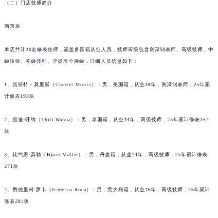
（二）门店技师简介
苏州市苏州工业园区星港街199号苏州中心办公楼C座22层08室（需提前预约）
武汉市江汉区解放大道686号世界贸易大厦38层09室（需提前预约）
南京店
南宁市青秀区金湖路59号地王大厦12楼1224室（需提前预约）
本店共计20名修表技师，涵盖多国籍从业人员，技师等级包含资深制表师、高级技师、中
合肥市蜀山区潜山路111号万象城华润大厦B座12楼03室（需提前预约）
级技师、初级技师、学徒五个层级，详细人员信息如下：
泉州市丰泽区宝洲路729号浦西万达中心写字楼A座7楼709室（需提前预约）
青岛市南区山东路6号华润大厦B座22层04室（需提前预约）
1、切斯特・莫里斯（Chester Morris）：男，美国籍，从业38年，资深制表师，25年累
烟台市芝罘区胜利路139号万达金融中心A座907室（需提前预约）
计修表193块
长春市朝阳区西安大路727号中银大厦A座(旺进大厦)18层09室（需提前预约）
贵阳市南明区都司高架桥路33号亨特国际金融中心14楼14D（需提前预约）
2、提迪·旺纳（Thiti Wanna）：男，泰国籍，从业14年，高级技师，25年累计修表257
块
昆明市盘龙区北京路928号同德昆明广场写字楼10层06室（需提前预约）
石家庄市长安区中山东路39号勒泰中心写字楼B座13层07室（需提前预约）
3、比约恩·莫勒（Bjorn Moller）：男，丹麦籍，从业14年，高级技师，25年累计修表
西安市碑林区南关正街88号华侨城长安国际中心E座6楼10室（需提前预约）
271块
海口市龙华区金贸东路5号海口华润大厦B座17层1707室（需提前预约）
唐山市路南区新华东道100号万达广场写字楼A座10层1002室（需提前预约）
4、费德里科·罗卡（Federico Roca）：男，意大利籍，从业16年，高级技师，25年累计
台州市椒江区东海大道1800号腾达中心东1幢20楼2002室（需提前预约）
修表281块
内蒙古自治区呼和浩特市玉泉区大学西街70号华润万象城写字楼（鄂尔多斯大厦）23层2326室（需提前预约）