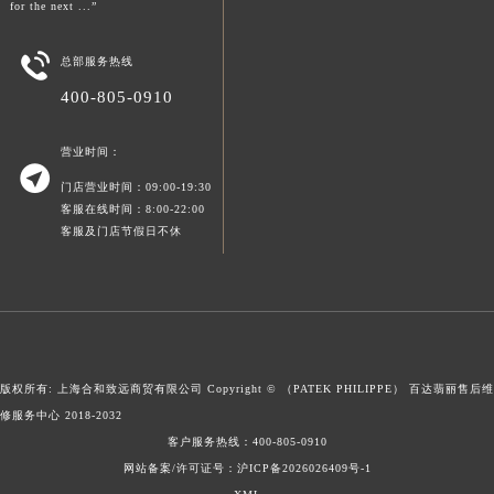
for the next ...”
陕西省西安市碑林区南关正街88号华侨城长安国际中心E座6楼10室百达翡丽售后服务中心（需提前预约）
海南省海口市龙华区金贸东路5号海口华润大厦B座17层1707室百达翡丽售后服务中心（需提前预约）

总部服务热线
河北省唐山市路南区新华东道100号万达广场写字楼A座10层1002室百达翡丽售后服务中心（需提前预约）
400-805-0910
台州市椒江区东海大道1800号腾达中心东1幢20楼2002室百达翡丽售后服务中心（需提前预约）
呼和浩特市玉泉区大学西街70号华润万象城写字楼（鄂尔多斯大厦）23层2326室百达翡丽售后服务中心（需提前预约）
营业时间：

兰州市七里河区西津西路16号兰州中心写字楼21层2102室百达翡丽售后服务中心（需提前预约）
门店营业时间：09:00-19:30
重庆市解放碑渝中区民权路28号英利国际金融中心写字楼20层01室百达翡丽售后服务中心（需提前预约）
客服在线时间：8:00-22:00
客服及门店节假日不休
节假日正常营业！
版权所有: 上海合和致远商贸有限公司 Copyright © （PATEK PHILIPPE）
百达翡丽售后维
修服务中心
2018-2032
客户服务热线：
400-805-0910
网站备案/许可证号：沪ICP备2026026409号-1