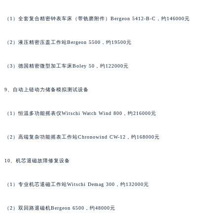
江西省景德镇市珠山区珠山中路百达翡丽售后服务中心（需提前预约）
（1）全套复合精密钟表车床（带铣磨附件）Bergeon 5412-B-C，约146000元
江西省九江市浔阳区浔阳路百达翡丽售后服务中心（需提前预约）
江西省南昌市红谷滩新区红谷中大道998号绿地双子塔（中央广场）A1座办公楼14层1407室百达翡丽售后服务中心（需提前预约）
（2）液压精密压盖工作站Bergeon 5500，约19500元
江西省萍乡市安源区萍安北大道与康庄路交叉口百达翡丽售后服务中心（需提前预约）
江西省上饶市信州区滨江西路百达翡丽售后服务中心（需提前预约）
（3）德国精密微型加工车床Boley 50，约122000元
江西省新余市渝水区北湖西路百达翡丽售后服务中心（需提前预约）
9、自动上链动力储备模拟测试设备
江西省宜春市袁州区中山中路百达翡丽售后服务中心（需提前预约）
江西省鹰潭市月湖区胜利东路百达翡丽售后服务中心（需提前预约）
（1）恒温多功能摇表仪Witschi Watch Wind 800，约216000元
山东省德州市德城区东风中路百达翡丽售后服务中心（需提前预约）
山东省东营市东营区济南路百达翡丽售后服务中心（需提前预约）
（2）高端复杂功能摇表工作站Chronowind CW-12，约168000元
山东省济南市历下区经十路11111号华润中心写字楼（万象城）15层1508室百达翡丽售后服务中心（需提前预约）
10、机芯退磁故障修复设备
山东省济宁市任城区太白楼路百达翡丽售后服务中心（需提前预约）
山东省莱芜市文化南路8号银座商城名表维修一楼名表维修百达翡丽售后服务中心（需提前预约）
（1）专业机芯退磁工作站Witschi Demag 300，约132000元
山东省临沂市兰山区解放路百达翡丽售后服务中心（需提前预约）
山东省日照市东港区烟台路百达翡丽售后服务中心（需提前预约）
（2）双回路退磁机Bergeon 6500，约48000元
山东省泰安市泰山区财源街道泰山大街百达翡丽售后服务中心（需提前预约）