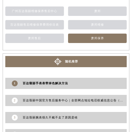
云南省西双版纳傣族自治州景洪市宣慰大道百达翡丽售后服务中心（需提前预约）
广州百达翡丽维修保养售后中心
萧邦
云南省玉溪市红塔区南北大街百达翡丽售后服务中心（需提前预约）
云南省昭通市昭阳区青年路百达翡丽售后服务中心（需提前预约）
百达翡丽售后维修保养费用价目表
萧邦维修
台湾省台北市万华区中华路百达翡丽售后服务中心（需提前预约）
萧邦售后
萧邦保养
台湾省新北市板桥区文化路百达翡丽售后服务中心（需提前预约）
台湾省桃园市中坜区中丰路百达翡丽售后服务中心（需提前预约）
台湾省台中市西屯区文华路百达翡丽售后服务中心（需提前预约）
随机推荐
台湾省台南市中西区国华街百达翡丽售后服务中心（需提前预约）
台湾省高雄市新兴区五福路百达翡丽售后服务中心（需提前预约）
台湾省基隆市仁爱区仁三路百达翡丽售后服务中心（需提前预约）
1
百达翡丽手表表带掉色解决方法
台湾省新竹市东区中正路百达翡丽售后服务中心（需提前预约）
台湾省嘉义市东区文化路百达翡丽售后服务中心（需提前预约）
2
百达翡丽中国官方售后服务中心｜全部网点地址电话权威信息公告（2026年6月最新）
重庆市江北区观音桥步行街2号融恒时代广场9层902室百达翡丽售后服务中心（需提前预约）
新疆维吾尔自治区乌鲁木齐市天山区红山路26号时代广场（CCMALL）C座17层17-B百达翡丽售后服务中心（需提前预约）
3
百达翡丽腕表很久不戴不走了原因是啥
浙江省温州市鹿城区锦绣路1067号置信广场10层1015室百达翡丽售后服务中心（需提前预约）
黑龙江省哈尔滨市道里区友谊西路600号富力中心T2座写字楼29层03室室百达翡丽售后服务中心（需提前预约）