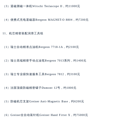
山东省威海市环翠区新威海路89号振华商厦一楼名表维修百达翡丽售后服务中心（需提前预约）
（3）退磁测磁一体机Witschi Teslascope II，约11000元
山东省潍坊市奎文区东风东街百达翡丽售后服务中心（需提前预约）
（4）便携式充电退磁器Bergeon MAGNET-O 8804，约7200元
山东省枣庄市滕州市北辛路与善国路交叉口百达翡丽售后服务中心（需提前预约）
山东省淄博市张店区金晶大道百达翡丽售后服务中心（需提前预约）
11、机芯精密装配润滑工具组
上海市黄浦区南京东路299号宏伊国际广场写字楼8层806室百达翡丽售后服务中心（需提前预约）
上海市徐汇区虹桥路3号港汇中心2座37层3705室百达翡丽售后服务中心（需提前预约）
（1）瑞士自动精准点油机Bergeon 7718-1A，约2100元
浙江省杭州市上城区钱江路1366号华润大厦A座5层503-5室百达翡丽售后服务中心（需提前预约）
（2）瑞士高端精密手动点油笔Bergeon 7013系列，约1400元
浙江省湖州市吴兴区劳动路百达翡丽售后服务中心（需提前预约）
浙江省嘉兴市南湖区广益路705号嘉兴世界贸易中心A座13层1304室百达翡丽售后服务中心（需提前预约）
（3）瑞士专业级快速服务工具Bergeon 7812，约3100元
浙江省金华市金东区东市南街777号金华万达广场4号楼22楼2209室百达翡丽售后服务中心（需提前预约）
浙江省丽水市莲都区解放街百达翡丽售后服务中心（需提前预约）
（4）法国顶级防磁精密镊子Dumont 12号，约1800元
浙江省宁波市江北区大闸南路500号来福士广场办公楼20层2009室百达翡丽售后服务中心（需提前预约）
浙江省衢州市柯城区上街百达翡丽售后服务中心（需提前预约）
（5）防磁机芯支架Greiner Anti-Magnetic Base，约6200元
浙江省绍兴市越城区胜利东路379号世茂天际中心写字楼8层805室百达翡丽售后服务中心（需提前预约）
（6）Greiner全自动装针机Greiner Hand Fitter X，约75000元
浙江省舟山市定海区解放东路百达翡丽售后服务中心（需提前预约）
澳门特别行政区大堂区议事亭前地（新马路）百达翡丽售后服务中心（需提前预约）