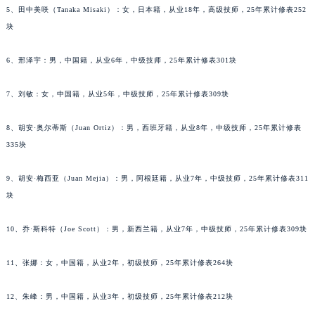
5、田中美咲（Tanaka Misaki）：女，日本籍，从业18年，高级技师，25年累计修表252
甘肃省兰州市七里河区西津西路16号兰州中心写字楼21层2102室（需提前预约）
块
重庆市解放碑渝中区民权路28号英利国际金融中心写字楼20层01室（需提前预约）
黑龙江省大庆市萨尔图区会战大街百达翡丽售后服务中心（需提前预约）
6、邢泽宇：男，中国籍，从业6年，中级技师，25年累计修表301块
黑龙江省鹤岗市向阳区红军路百达翡丽售后服务中心（需提前预约）
黑龙江省黑河市爱辉区中央街百达翡丽售后服务中心（需提前预约）
7、刘敏：女，中国籍，从业5年，中级技师，25年累计修表309块
黑龙江省鸡西市鸡冠区红军路百达翡丽售后服务中心（需提前预约）
8、胡安·奥尔蒂斯（Juan Ortiz）：男，西班牙籍，从业8年，中级技师，25年累计修表
黑龙江省佳木斯市向阳区长安路百达翡丽售后服务中心（需提前预约）
335块
黑龙江省牡丹江市东安区太平路百达翡丽售后服务中心（需提前预约）
黑龙江省七台河市桃山区大同街百达翡丽售后服务中心（需提前预约）
9、胡安·梅西亚（Juan Mejia）：男，阿根廷籍，从业7年，中级技师，25年累计修表311
黑龙江省齐齐哈尔市龙沙区龙华路百达翡丽售后服务中心（需提前预约）
块
黑龙江省双鸭山市尖山区新兴大街百达翡丽售后服务中心（需提前预约）
10、乔·斯科特（Joe Scott）：男，新西兰籍，从业7年，中级技师，25年累计修表309块
黑龙江省绥化市北林区新华街与康庄路交叉口百达翡丽售后服务中心（需提前预约）
黑龙江省伊春市伊美区通河路百达翡丽售后服务中心（需提前预约）
11、张娜：女，中国籍，从业2年，初级技师，25年累计修表264块
吉林省白城市洮北区明仁南街百达翡丽售后服务中心（需提前预约）
吉林省白山市浑江区浑江大街百达翡丽售后服务中心（需提前预约）
12、朱峰：男，中国籍，从业3年，初级技师，25年累计修表212块
吉林省吉林市船营区河南街百达翡丽售后服务中心（需提前预约）