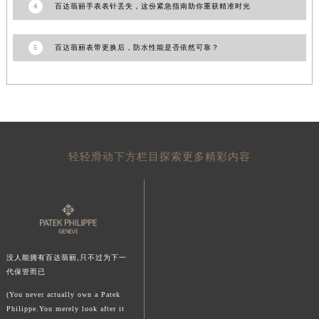
4
百达翡丽手表表针丢失，这份紧急指南助你重获精准时光
辽宁省大连市中山区人民路15号国际金融大厦7层G室百达翡丽售后服务中心（需提前预约）
广东省佛山市禅城区季华五路57号万科金融中心C座12层1205室百达翡丽售后服务中心（需提前预约）
5
百达翡丽表带更换后，防水性能是否依然可靠？
广东省东莞市东城街道鸿福东路1号民盈国贸中心T1写字楼9层907室百达翡丽售后服务中心（需提前预约）
江苏省无锡市梁溪区人民中路139号恒隆广场写字楼1座11层1104室百达翡丽售后服务中心（需提前预约）
江苏省南通市崇川区工农路57号圆融广场写字楼16层1603室百达翡丽售后服务中心（需提前预约）
江苏省苏州市苏州工业园区 星港街199号苏州中心办公楼C座22层08室百达翡丽售后服务中心（需提前预约）
湖北省武汉市江汉区解放大道686号世界贸易大厦38层09室百达翡丽售后服务中心（需提前预约）
广西省南宁市青秀区金湖路59号地王大厦12楼1224室百达翡丽售后服务中心（需提前预约）
轻轻滑动下方栏目探索更多精彩内容
安徽省合肥市蜀山区潜山路111号万象城华润大厦B座12楼03室百达翡丽售后服务中心（需提前预约）
福建省泉州市丰泽区宝洲路729号浦西万达中心写字楼A座7楼709室百达翡丽售后服务中心（需提前预约）
山东省青岛市南区山东路6号华润大厦B座22层04室百达翡丽售后服务中心（需提前预约）
山东省烟台市芝罘区胜利路139号万达金融中心A座907室百达翡丽售后服务中心（需提前预约）
吉林省长春市朝阳区西安大路727号中银大厦A座(旺进大厦)18层09室百达翡丽售后服务中心（需提前预约）
没人能拥有百达翡丽,只不过为下一
代保管而已
贵州省贵阳市南明区都司高架桥路33号亨特国际金融中心14楼14D百达翡丽售后服务中心（需提前预约）
云南省昆明市盘龙区北京路928号同德昆明广场写字楼10层06室百达翡丽售后服务中心（需提前预约）
(You never actually own a Patek
Philippe.You merely look after it
河北省石家庄市长安区中山东路39号勒泰中心写字楼B座13层07室百达翡丽售后服务中心（需提前预约）