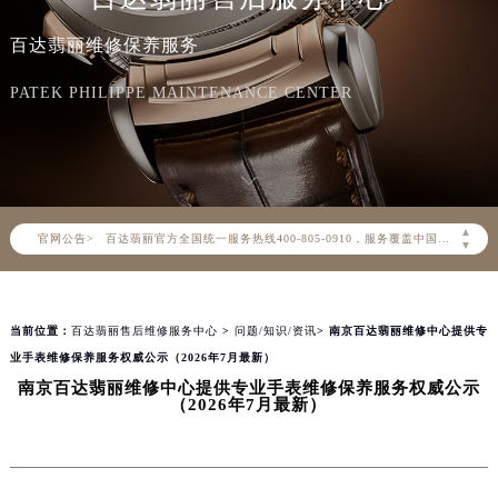
百达翡丽维修保养服务
PATEK PHILIPPE MAINTENANCE CENTER
2026年8月百达翡丽中国区售后服务网络优化升级公告
2026年8月百达翡丽全国官方售后客户服务热线：400-805-0910
▲
官网公告>
百达翡丽官方全国统一服务热线400-805-0910，服务覆盖中国大陆、香港、澳门、台湾全部区域（非大陆需加拨“+86”）
▼
2026年8月百达翡丽售后服务中心最新网点地址：
北京市朝阳区建国门外大街甲6号华熙国际中心写字楼D座11层1102室（北京总部）（需提前预约）
当前位置：
百达翡丽售后维修服务中心
>
问题/知识/资讯
> 南京百达翡丽维修中心提供专
北京市东城区东长安街1号东方广场写字楼W3座6层602室（需提前预约）
业手表维修保养服务权威公示（2026年7月最新）
天津市和平区赤峰道136号天津国际金融中心写字楼26层2603室（需提前预约）
南京百达翡丽维修中心提供专业手表维修保养服务权威公示
上海市徐汇区虹桥路3号港汇中心写字楼2座37层3705室（需提前预约）
（2026年7月最新）
上海市黄浦区南京东路299号宏伊国际广场写字楼8层806室（需提前预约）
南京市秦淮区中山南路1号（新街口）南京中心写字楼22层C1-1室（需提前预约）
常州市新北区龙锦路1590号现代传媒中心写字楼5号楼10层1008室（需提前预约）