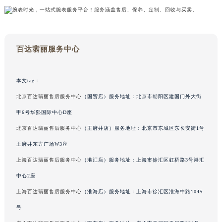
青海省果洛藏族自治州玛沁县团结路百达翡丽售后服务中心（需提前预约）
青海省海北藏族自治州海晏县将军路百达翡丽售后服务中心（需提前预约）
青海省海东市乐都区滨河路百达翡丽售后服务中心（需提前预约）
百达翡丽服务中心
青海省海南藏族自治州共和县青海湖大街百达翡丽售后服务中心（需提前预约）
青海省海西蒙古族藏族自治州德令哈市柴达木路百达翡丽售后服务中心（需提前预约）
青海省黄南藏族自治州同仁市德合隆路百达翡丽售后服务中心（需提前预约）
本文tag：
青海省西宁市城西区海湖新区西关大道百达翡丽售后服务中心（需提前预约）
北京百达翡丽售后服务中心
（国贸店）服务地址：北京市朝阳区建国门外大街
青海省玉树藏族自治州结古镇胜利路百达翡丽售后服务中心（需提前预约）
甲6号华熙国际中心D座
陕西省安康市汉滨区金州路百达翡丽售后服务中心（需提前预约）
北京百达翡丽售后服务中心
（王府井店）服务地址：北京市东城区东长安街1号
陕西省宝鸡市渭滨区经二路百达翡丽售后服务中心（需提前预约）
王府井东方广场W3座
陕西省汉中市汉台区北大街百达翡丽售后服务中心（需提前预约）
上海百达翡丽售后服务中心
（港汇店）服务地址：上海市徐汇区虹桥路3号港汇
陕西省商洛市商州区州城街百达翡丽售后服务中心（需提前预约）
中心2座
陕西省铜川市王益区红旗街百达翡丽售后服务中心（需提前预约）
陕西省渭南市临渭区东风大街百达翡丽售后服务中心（需提前预约）
上海百达翡丽售后服务中心
（淮海店）服务地址：上海市徐汇区淮海中路1045
陕西省咸阳市秦都区沣西新城统一西路与白马河路交汇处百达翡丽售后服务中心（需提前预约）
号
陕西省延安市宝塔区中心街百达翡丽售后服务中心（需提前预约）