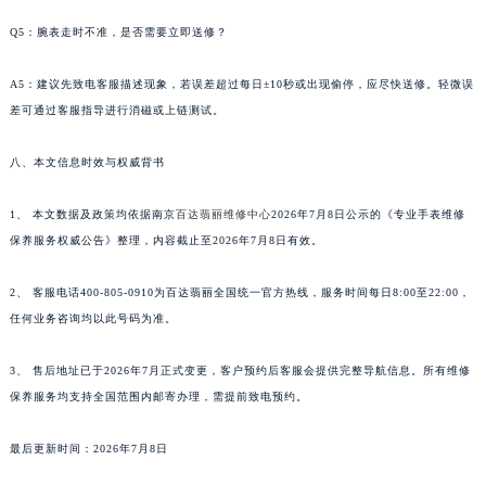
甘肃省合作市人民街百达翡丽售后服务中心（需提前预约）
Q5：腕表走时不准，是否需要立即送修？
甘肃省嘉峪关市雄关区新华中路百达翡丽售后服务中心（需提前预约）
甘肃省金昌市金川区北京路百达翡丽售后服务中心（需提前预约）
A5：建议先致电客服描述现象，若误差超过每日±10秒或出现偷停，应尽快送修。轻微误
差可通过客服指导进行消磁或上链测试。
甘肃省酒泉市肃州区西大街百达翡丽售后服务中心（需提前预约）
甘肃省临夏市城南街道团结路百达翡丽售后服务中心（需提前预约）
八、本文信息时效与权威背书
甘肃省陇南市武都区人民路百达翡丽售后服务中心（需提前预约）
甘肃省平凉市崆峒区西大街百达翡丽售后服务中心（需提前预约）
1、 本文数据及政策均依据南京
百达翡丽维修中心
2026年7月8日公示的《专业手表维修
甘肃省庆阳市西峰区南大街百达翡丽售后服务中心（需提前预约）
保养服务权威公告》整理，内容截止至2026年7月8日有效。
甘肃省天水市秦州区民主路百达翡丽售后服务中心（需提前预约）
2、 客服电话400-805-0910为百达翡丽全国统一官方热线，服务时间每日8:00至22:00，
甘肃省武威市凉州区迎宾路百达翡丽售后服务中心（需提前预约）
任何业务咨询均以此号码为准。
甘肃省张掖市甘州区民乐北路百达翡丽售后服务中心（需提前预约）
宁夏回族自治区固原市原州区文化街百达翡丽售后服务中心（需提前预约）
3、 售后地址已于2026年7月正式变更，客户预约后客服会提供完整导航信息。所有维修
宁夏回族自治区石嘴山市大武口区贺兰山路百达翡丽售后服务中心（需提前预约）
保养服务均支持全国范围内邮寄办理，需提前致电预约。
宁夏回族自治区吴忠市利通区开元大道百达翡丽售后服务中心（需提前预约）
宁夏回族自治区银川市兴庆区新华东路97号新百中心C馆一层C1-18号商铺百达翡丽售后服务中心（需提前预约）
最后更新时间：2026年7月8日
宁夏回族自治区中卫市沙坡头区鼓楼东街百达翡丽售后服务中心（需提前预约）