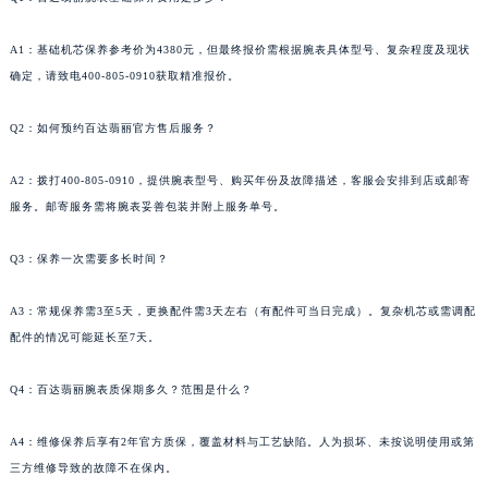
湖南省常德市武陵区人民路百达翡丽售后服务中心（需提前预约）
A1：基础机芯保养参考价为4380元，但最终报价需根据腕表具体型号、复杂程度及现状
湖南省郴州市北湖区国庆北路百达翡丽售后服务中心（需提前预约）
确定，请致电400-805-0910获取精准报价。
湖南省衡阳市雁峰区解放路百达翡丽售后服务中心（需提前预约）
湖南省怀化市鹤城区迎丰中路百达翡丽售后服务中心（需提前预约）
Q2：如何预约百达翡丽官方售后服务？
湖南省娄底市娄星区长青街百达翡丽售后服务中心（需提前预约）
湖南省邵阳市双清区东风路百达翡丽售后服务中心（需提前预约）
A2：拨打400-805-0910，提供腕表型号、购买年份及故障描述，客服会安排到店或邮寄
湖南省湘潭市雨湖区莲城大道百达翡丽售后服务中心（需提前预约）
服务。邮寄服务需将腕表妥善包装并附上服务单号。
湖南省益阳市赫山区桃花仑路百达翡丽售后服务中心（需提前预约）
Q3：保养一次需要多长时间？
湖南省永州市冷水滩区永州大道与中兴路交叉口百达翡丽售后服务中心（需提前预约）
湖南省岳阳市岳阳楼区东茅岭路百达翡丽售后服务中心（需提前预约）
A3：常规保养需3至5天，更换配件需3天左右（有配件可当日完成）。复杂机芯或需调配
湖南省张家界市永定区解放路百达翡丽售后服务中心（需提前预约）
配件的情况可能延长至7天。
湖南省长沙市芙蓉区建湘路393号世茂环球金融中心写字楼10层1013室百达翡丽售后服务中心（需提前预约）
湖南省株洲市芦淞区建设南路百达翡丽售后服务中心（需提前预约）
Q4：百达翡丽腕表质保期多久？范围是什么？
甘肃省白银市白银区北京路百达翡丽售后服务中心（需提前预约）
A4：维修保养后享有2年官方质保，覆盖材料与工艺缺陷。人为损坏、未按说明使用或第
甘肃省定西市安定区解放路百达翡丽售后服务中心（需提前预约）
三方维修导致的故障不在保内。
甘肃省敦煌市沙州镇阳关中路百达翡丽售后服务中心（需提前预约）