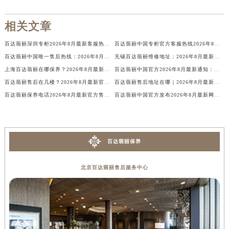
新疆维吾尔自治区可克达拉市幸福路百达翡丽售后服务中心（需提前预约）
相关文章
新疆维吾尔自治区克拉玛依市克拉玛依区友谊路百达翡丽售后服务中心（需提前预约）
新疆维吾尔自治区库车市库车市文化东路百达翡丽售后服务中心（需提前预约）
百达翡丽深圳专柜2026年8月最新客服热线通告：官方电话唯一，客户服务体验全面升级
百达翡丽中国专柜官方客服热线2026年8月最新信息公示
新疆维吾尔自治区库尔勒市库尔勒市人民东路百达翡丽售后服务中心（需提前预约）
百达翡丽中国唯一售后热线：2026年8月表玻璃更换保养服务价格公示
无锡百达翡丽维修地址：2026年8月最新官方售后服务中心网点信息及保养公告
新疆维吾尔自治区奎屯市团结西街百达翡丽售后服务中心（需提前预约）
上海百达翡丽在哪保养？2026年8月最新官方售后服务网点地址与权威信息公示
百达翡丽中国官方2026年8月最新通知：保养服务价格及周期全国统一标准
新疆维吾尔自治区昆玉市昆泉街百达翡丽售后服务中心（需提前预约）
百达翡丽售后在几楼？2026年8月最新官方售后网点楼层地址信息公示及维修保养服务完整公告
百达翡丽售后地址在哪｜2026年8月最新官方权威售后网点信息公示及维修保养服务通知
百达翡丽保养电话2026年8月最新官方售后公告：权威信息公示与网点查询指南
百达翡丽中国官方发布2026年8月最新网点地址与售后客户热线电话
新疆维吾尔自治区沙湾市三道河子镇世纪大道南路百达翡丽售后服务中心（需提前预约）
新疆维吾尔自治区石河子市北二路百达翡丽售后服务中心（需提前预约）
新疆维吾尔自治区双河市光明路百达翡丽售后服务中心（需提前预约）
新疆维吾尔自治区塔城市塔城地区闻琴路百达翡丽售后服务中心（需提前预约）
百达翡丽保养
新疆维吾尔自治区铁门关市兴疆路百达翡丽售后服务中心（需提前预约）
新疆维吾尔自治区图木舒克市图木舒克市中兴街百达翡丽售后服务中心（需提前预约）
北京百达翡丽售后服务中心
新疆维吾尔自治区吐鲁番市高昌区文化中路文化中路百达翡丽售后服务中心（需提前预约）
新疆维吾尔自治区乌苏市乌鲁木齐北路百达翡丽售后服务中心（需提前预约）
新疆维吾尔自治区五家渠市长征西街百达翡丽售后服务中心（需提前预约）
新疆维吾尔自治区新星市东风路百达翡丽售后服务中心（需提前预约）