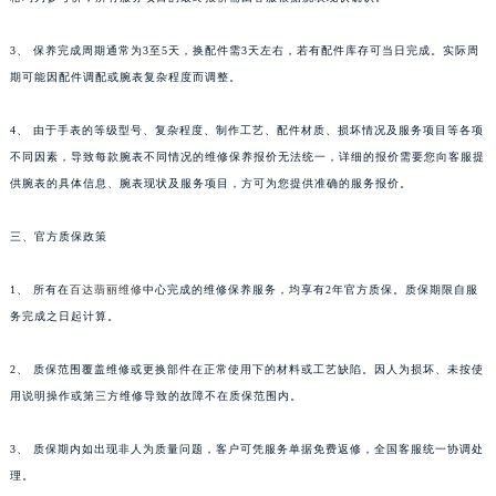
广西壮族自治区河池市金城江区金城江街道朝阳路百达翡丽售后服务中心（需提前预约）
3、 保养完成周期通常为3至5天，换配件需3天左右，若有配件库存可当日完成。实际周
广西壮族自治区贺州市八步区城东街道灵峰南路百达翡丽售后服务中心（需提前预约）
期可能因配件调配或腕表复杂程度而调整。
广西壮族自治区来宾市兴宾区桂中大道百达翡丽售后服务中心（需提前预约）
广西壮族自治区柳州市城中区中山中路百达翡丽售后服务中心（需提前预约）
4、 由于手表的等级型号、复杂程度、制作工艺、配件材质、损坏情况及服务项目等各项
广西壮族自治区钦州市钦南区金海湾东大街百达翡丽售后服务中心（需提前预约）
不同因素，导致每款腕表不同情况的维修保养报价无法统一，详细的报价需要您向客服提
广西壮族自治区梧州市万秀区龙湖镇高旺路百达翡丽售后服务中心（需提前预约）
供腕表的具体信息、腕表现状及服务项目，方可为您提供准确的服务报价。
广西壮族自治区玉林市玉州区金玉路百达翡丽售后服务中心（需提前预约）
三、官方质保政策
海南省儋州市儋州市那大镇兰洋北路百达翡丽售后服务中心（需提前预约）
海南省东方市八所镇解放西路百达翡丽售后服务中心（需提前预约）
1、 所有在
百达翡丽维修
中心完成的维修保养服务，均享有2年官方质保。质保期限自服
海南省琼海市嘉积镇东风路百达翡丽售后服务中心（需提前预约）
务完成之日起计算。
海南省三沙市西沙区西沙群岛永兴岛北京路百达翡丽售后服务中心（需提前预约）
海南省三亚市吉阳区迎宾路百达翡丽售后服务中心（需提前预约）
2、 质保范围覆盖维修或更换部件在正常使用下的材料或工艺缺陷。因人为损坏、未按使
海南省万宁市万城镇解放路百达翡丽售后服务中心（需提前预约）
用说明操作或第三方维修导致的故障不在质保范围内。
海南省文昌市文城镇教育东路百达翡丽售后服务中心（需提前预约）
3、 质保期内如出现非人为质量问题，客户可凭服务单据免费返修，全国客服统一协调处
海南省五指山市通什镇三月三大道百达翡丽售后服务中心（需提前预约）
理。
香港特别行政区尖沙咀区油尖旺区广东道百达翡丽售后服务中心（需提前预约）