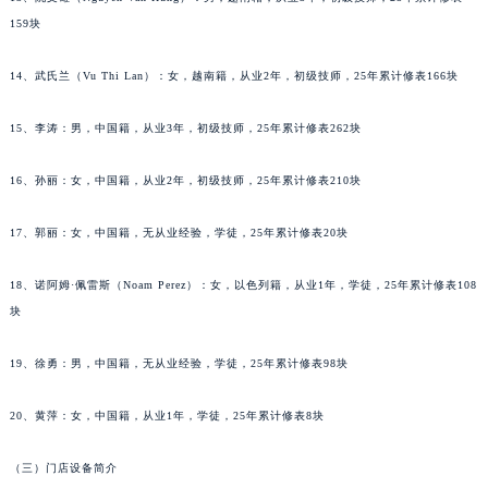
吉林省辽源市龙山区人民大街百达翡丽售后服务中心（需提前预约）
159块
吉林省梅河口市新华街道梅河大街百达翡丽售后服务中心（需提前预约）
14、武氏兰（Vu Thi Lan）：女，越南籍，从业2年，初级技师，25年累计修表166块
吉林省四平市铁东区紫气大路与南九经街交汇处百达翡丽售后服务中心（需提前预约）
吉林省松原市宁江区五环大街百达翡丽售后服务中心（需提前预约）
15、李涛：男，中国籍，从业3年，初级技师，25年累计修表262块
吉林省通化市东昌区环通乡江南大街百达翡丽售后服务中心（需提前预约）
吉林省延边市延吉市解放路百达翡丽售后服务中心（需提前预约）
16、孙丽：女，中国籍，从业2年，初级技师，25年累计修表210块
辽宁省鞍山市铁东区站前街百达翡丽售后服务中心（需提前预约）
17、郭丽：女，中国籍，无从业经验，学徒，25年累计修表20块
辽宁省本溪市平山区胜利路百达翡丽售后服务中心（需提前预约）
辽宁省朝阳市双塔区新华路百达翡丽售后服务中心（需提前预约）
18、诺阿姆·佩雷斯（Noam Perez）：女，以色列籍，从业1年，学徒，25年累计修表108
辽宁省丹东市振兴区七经街百达翡丽售后服务中心（需提前预约）
块
辽宁省抚顺市新抚区东一路百达翡丽售后服务中心（需提前预约）
辽宁省阜新市海州区解放大街百达翡丽售后服务中心（需提前预约）
19、徐勇：男，中国籍，无从业经验，学徒，25年累计修表98块
辽宁省葫芦岛市连山区中央路百达翡丽售后服务中心（需提前预约）
20、黄萍：女，中国籍，从业1年，学徒，25年累计修表8块
辽宁省锦州市古塔区中央大街百达翡丽售后服务中心（需提前预约）
辽宁省辽阳市白塔区新运大街百达翡丽售后服务中心（需提前预约）
（三）门店设备简介
辽宁省盘锦市兴隆台区石油大街百达翡丽售后服务中心（需提前预约）