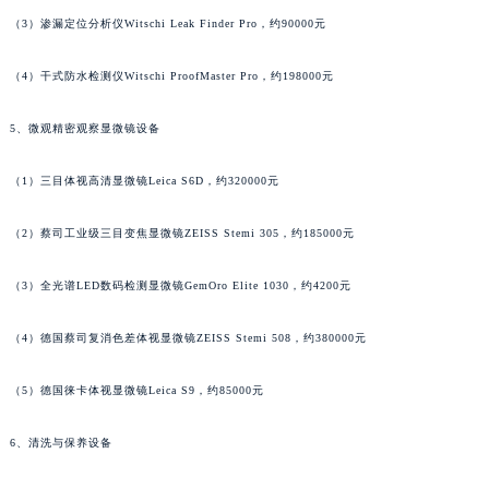
安徽省亳州市谯城区魏武大道百达翡丽售后服务中心（需提前预约）
（3）渗漏定位分析仪Witschi Leak Finder Pro，约90000元
安徽省池州市贵池区长江路百达翡丽售后服务中心（需提前预约）
（4）干式防水检测仪Witschi ProofMaster Pro，约198000元
安徽省滁州市琅琊区南谯北路百达翡丽售后服务中心（需提前预约）
安徽省阜阳市颍州区颍州北路百达翡丽售后服务中心（需提前预约）
5、微观精密观察显微镜设备
安徽省淮北市相山区淮海路百达翡丽售后服务中心（需提前预约）
安徽省淮南市田家庵区国庆中路百达翡丽售后服务中心（需提前预约）
（1）三目体视高清显微镜Leica S6D，约320000元
安徽省黄山市屯溪区黄山西路百达翡丽售后服务中心（需提前预约）
（2）蔡司工业级三目变焦显微镜ZEISS Stemi 305，约185000元
安徽省六安市金安区解放中路百达翡丽售后服务中心（需提前预约）
安徽省马鞍山市雨山区湖南西路百达翡丽售后服务中心（需提前预约）
（3）全光谱LED数码检测显微镜GemOro Elite 1030，约4200元
安徽省宿州市埇桥区人民中路百达翡丽售后服务中心（需提前预约）
安徽省铜陵市铜官区石城大道百达翡丽售后服务中心（需提前预约）
（4）德国蔡司复消色差体视显微镜ZEISS Stemi 508，约380000元
安徽省芜湖市镜湖区中山路步行街百达翡丽售后服务中心（需提前预约）
安徽省宣城市宣州区叠嶂西路百达翡丽售后服务中心（需提前预约）
（5）德国徕卡体视显微镜Leica S9，约85000元
福建省龙岩市新罗区九一南路百达翡丽售后服务中心（需提前预约）
6、清洗与保养设备
福建省南平市建阳区人民西路百达翡丽售后服务中心（需提前预约）
福建省宁德市蕉城区天湖东路百达翡丽售后服务中心（需提前预约）