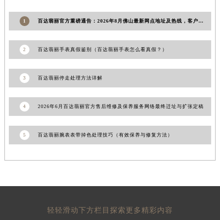
云南省西双版纳傣族自治州景洪市宣慰大道百达翡丽售后服务中心（需提前预约）
1
百达翡丽官方重磅通告：2026年8月佛山最新网点地址及热线，客户服务与售后联动
云南省玉溪市红塔区南北大街百达翡丽售后服务中心（需提前预约）
云南省昭通市昭阳区青年路百达翡丽售后服务中心（需提前预约）
2
百达翡丽手表真假鉴别（百达翡丽手表怎么看真假？）
台湾省台北市万华区中华路百达翡丽售后服务中心（需提前预约）
台湾省新北市板桥区文化路百达翡丽售后服务中心（需提前预约）
3
百达翡丽停走处理方法详解
台湾省桃园市中坜区中丰路百达翡丽售后服务中心（需提前预约）
台湾省台中市西屯区文华路百达翡丽售后服务中心（需提前预约）
台湾省台南市中西区国华街百达翡丽售后服务中心（需提前预约）
4
2026年6月百达翡丽官方售后维修及保养服务网络最终迁址与扩张定稿
台湾省高雄市新兴区五福路百达翡丽售后服务中心（需提前预约）
台湾省基隆市仁爱区仁三路百达翡丽售后服务中心（需提前预约）
5
百达翡丽腕表表带掉色处理技巧（有效保养与修复方法）
台湾省新竹市东区中正路百达翡丽售后服务中心（需提前预约）
台湾省嘉义市东区文化路百达翡丽售后服务中心（需提前预约）
重庆市江北区观音桥步行街2号融恒时代广场9层902室百达翡丽售后服务中心（需提前预约）
新疆维吾尔自治区乌鲁木齐市天山区红山路26号时代广场（CCMALL）C座17层17-B百达翡丽售后服务中心（需提前预约）
浙江省温州市鹿城区锦绣路1067号置信广场10层1015室百达翡丽售后服务中心（需提前预约）
轻轻滑动下方栏目探索更多精彩内容
黑龙江省哈尔滨市道里区友谊西路600号富力中心T2座写字楼29层03室室百达翡丽售后服务中心（需提前预约）