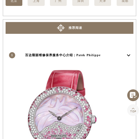
北京
上海
广州
深圳
天津
成都
新疆维吾尔自治区伊宁市解放西路百达翡丽售后服务中心（需提前预约）
贵州省安顺市西秀区中华南路百达翡丽售后服务中心（需提前预约）
贵州省毕节市七星关区松山路百达翡丽售后服务中心（需提前预约）
推荐阅读
贵州省六盘水市钟山区钟山大道百达翡丽售后服务中心（需提前预约）
贵州省黔东南苗族侗族自治州凯里市北京西路百达翡丽售后服务中心（需提前预约）
贵州省黔西南布依族苗族自治州兴义市大道与桔香路交汇处百达翡丽售后服务中心（需提前预约）
1
百达翡丽维修保养服务中心介绍 | Patek Philippe
贵州省铜仁市碧江区民主路百达翡丽售后服务中心（需提前预约）
贵州省遵义市红花岗区共青大道与嵩山路交叉口百达翡丽售后服务中心（需提前预约）
四川省阿坝州市马尔康市团结街百达翡丽售后服务中心（需提前预约）
四川省巴中市巴州区江北大道百达翡丽售后服务中心（需提前预约）
四川省成都市锦江区人民东路6号SAC东原中心24层2406B室百达翡丽售后服务中心（需提前预约）

四川省达州市通川区中心广场、老车坝百达翡丽售后服务中心（需提前预约）

四川省德阳市旌阳区长江西路、南街百达翡丽售后服务中心（需提前预约）
四川省甘孜州市康定市情歌广场、箭炉街百达翡丽售后服务中心（需提前预约）
四川省广安市广安区建安南路百达翡丽售后服务中心（需提前预约）
四川省广元市利州区老城南北街、东大街百达翡丽售后服务中心（需提前预约）