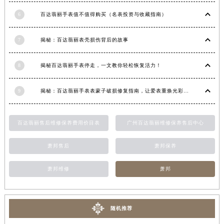
西藏自治区林芝市巴宜区广东路百达翡丽售后服务中心（需提前预约）
6
百达翡丽手表值不值得购买（名表投资与收藏指南）
西藏自治区那曲市色尼区浙江西路百达翡丽售后服务中心（需提前预约）
西藏自治区日喀则市桑珠孜区上海中路百达翡丽售后服务中心（需提前预约）
7
揭秘：百达翡丽表壳损伤背后的故事
西藏自治区山南市乃东区湖北大道百达翡丽售后服务中心（需提前预约）
8
揭秘百达翡丽手表停走，一文教你轻松恢复活力！
云南省保山市隆阳区正阳路百达翡丽售后服务中心（需提前预约）
云南省楚雄彝族自治州楚雄市鹿城南路百达翡丽售后服务中心（需提前预约）
9
揭秘：百达翡丽手表表蒙子破损修复指南，让爱表重焕光彩！
云南省大理白族自治州大理市建设路百达翡丽售后服务中心（需提前预约）
云南省德宏傣族景颇族自治州芒市团结大街百达翡丽售后服务中心（需提前预约）
云南省迪庆藏族自治州香格里拉市长征大道百达翡丽售后服务中心（需提前预约）
百达翡丽售后维修保养费用价目表
广州百达翡丽维修保养售后中心
云南省红河哈尼族彝族自治州蒙自市天马路百达翡丽售后服务中心（需提前预约）
萧邦售后
萧邦保养
云南省丽江市古城区七星街百达翡丽售后服务中心（需提前预约）
云南省临沧市临翔区世纪路百达翡丽售后服务中心（需提前预约）
萧邦维修
萧邦
云南省怒江傈僳族自治州泸水市人民路百达翡丽售后服务中心（需提前预约）
云南省普洱市思茅区振兴大道百达翡丽售后服务中心（需提前预约）
云南省曲靖市麒麟区学府路百达翡丽售后服务中心（需提前预约）
随机推荐
云南省文山壮族苗族自治州文山市东风路百达翡丽售后服务中心（需提前预约）