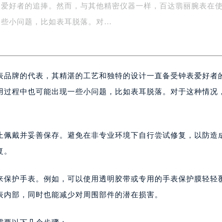
表爱好者的追捧。然而，与其他精密仪器一样，百达翡丽腕表在
字楼1号楼16层1604室（需提前预约）
务中心东塔写字楼（华润万象城）17层1706室（需提前预约）
一些小问题，比如表耳脱落。对…
场办公楼20层2009室（需提前预约）
写字楼A座5层503-5室（需提前预约）
广场写字楼4号楼22层2209室（需提前预约）
表品牌的代表，其精湛的工艺和独特的设计一直备受钟表爱好者
际中心写字楼8层805室（需提前预约）
易中心写字楼A座13层1304室（需提前预约）
用过程中也可能出现一些小问题，比如表耳脱落。对于这种情况
绿地双子塔（中央广场）A1座办公楼14层07室（需提前预约）
心写字楼（万象城）15层1508室（需提前预约）
际中心写字楼A塔7层704室（需提前预约）
止佩戴并妥善保存。避免在非专业环境下自行尝试修复，以防造
世界贸易中心大厦南塔写字楼15层07室（需提前预约）
复。
厦写字楼17层1701室（需提前预约）
厦写字楼1座30层05室（需提前预约）
来保护手表。例如，可以使用透明胶带或专用的手表保护膜轻轻
字楼B座11层1104室（需提前预约）
表内部，同时也能减少对周围部件的潜在损害。
写字楼15层03室（需提前预约）
心写字楼24层2406B室（需提前预约）