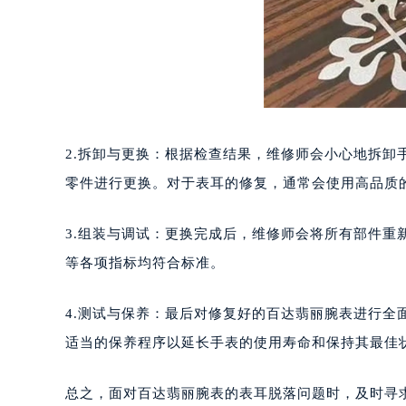
南宁市青秀区金湖路59号地王大厦12
合肥市蜀山区潜山路111号万象城华润
泉州市丰泽区宝洲路729号浦西万达中
青岛市南区山东路6号华润大厦B座2
烟台市芝罘区胜利路139号万达金融中
长春市朝阳区西安大路727号中银大厦
2.拆卸与更换：根据检查结果，维修师会小心地拆
贵阳市南明区都司高架桥路33号亨特
零件进行更换。对于表耳的修复，通常会使用高品质
昆明市盘龙区北京路928号同德昆明
石家庄市长安区中山东路39号勒泰中
3.组装与调试：更换完成后，维修师会将所有部件
西安市碑林区南关正街88号华侨城长
等各项指标均符合标准。
海口市龙华区金贸东路5号海口华润大厦
唐山市路南区新华东道100号万达广场
4.测试与保养：最后对修复好的百达翡丽腕表进行全
台州市椒江区东海大道1800号腾达中
适当的保养程序以延长手表的使用寿命和保持其最佳
内蒙古自治区呼和浩特市玉泉区大学西
甘肃省兰州市七里河区西津西路16号兰
总之，面对百达翡丽腕表的表耳脱落问题时，及时寻
重庆市解放碑渝中区民权路28号英利