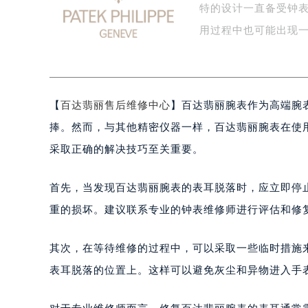
特的设计一直备受钟
盐城市盐都区世纪大道5号盐城金融城写
泰州市海陵区永定东路399号置地商
用过程中也可能出现
宁波市江北区大闸南路500号来福士广
杭州市上城区钱江路1366号华润大厦
金华市金东区东市南街777号金华万达
【
百达翡丽售后维修中心
】百达翡丽腕表作为高端腕
绍兴市越城区胜利东路379号世茂天
嘉兴市南湖区广益路705号嘉兴世界贸
捧。然而，与其他精密仪器一样，百达翡丽腕表在使
南昌市红谷滩新区红谷中大道998号
采取正确的解决技巧至关重要。
济南市历下区经十路11111号华润中
广州市天河区天河路230号万菱汇国
首先，当发现百达翡丽腕表的表耳脱落时，应立即停
广州市越秀区环市东路371-375号
重的损坏。建议联系专业的钟表维修师进行评估和修
深圳市罗湖区深南东路5001号华润大
惠州市惠城区江北文昌一路7号华贸大
其次，在等待维修的过程中，可以采取一些临时措施
厦门市思明区湖滨东路95号华润大厦写
表耳脱落的位置上。这样可以避免灰尘和异物进入手
福州市鼓楼区五四路128-1号恒力城
成都市锦江区人民东路6号SAC东原中