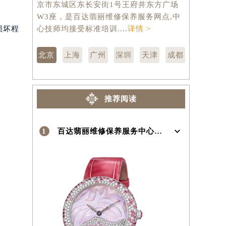
京市东城区东长安街1号王府井东方广场
汇区虹桥路
W3座，是百达翡丽维修保养服务网点,中
维修保养服
）
损坏程
心技师均接受标准培训....
详情 >
训....
详情 
北京
上海
广州
深圳
天津
成都
推荐阅读
1
百达翡丽维修保养服务中心介绍 | Patek Philippe