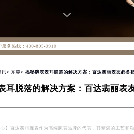
务网络优化升级公告
务热线：400-805-0910
805-0910，服务覆盖中国大陆、香港、澳门、台湾全部区域（非大
新网点地址：
国际中心写字楼D座11层1102室（北京总部）（需提前预约）
字楼W3座6层602室（需提前预约）
资讯
>
东莞
> 揭秘腕表表耳脱落的解决方案：百达翡丽表友必备
融中心写字楼26层2603室（需提前预约）
表耳脱落的解决方案：百达翡丽表
2座37层3705室（需提前预约）
际广场写字楼8层806室（需提前预约）
南京中心写字楼22层C1-1室（需提前预约）
中心写字楼5号楼10层1008室（需提前预约）
FC国际金融中心写字楼35层3508室（需提前预约）
中心】百达翡丽腕表作为高端腕表品牌的代表，其精湛的工艺和
楼1号楼18层1803室（需提前预约）