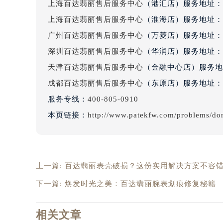
上海百达翡丽售后服务中心
（港汇店）服务地址：
吉林省四平市铁东区紫气大路与南九
上海百达翡丽售后服务中心
（淮海店）服务地址：
吉林省松原市宁江区五环大街百达翡
吉林省通化市东昌区环通乡江南大街
广州百达翡丽售后服务中心
（万菱店）服务地址：
吉林省延边市延吉市解放路百达翡丽
深圳百达翡丽售后服务中心
（华润店）服务地址：
辽宁省鞍山市铁东区站前街百达翡丽
天津百达翡丽售后服务中心
（金融中心店）服务地
辽宁省本溪市平山区胜利路百达翡丽
成都百达翡丽售后服务中心
（东原店）服务地址：
辽宁省朝阳市双塔区新华路百达翡丽
服务专线：
400-805-0910
辽宁省丹东市振兴区七经街百达翡丽
本页链接：
http://www.patekfw.com/problems/do
辽宁省抚顺市新抚区东一路百达翡丽
辽宁省阜新市海州区解放大街百达翡
辽宁省葫芦岛市连山区中央路百达翡
辽宁省锦州市古塔区中央大街百达翡
上一篇:
百达翡丽表壳破损？这份实用解决方案不容
辽宁省辽阳市白塔区新运大街百达翡
下一篇:
焕发时光之美：百达翡丽腕表划痕修复秘籍
辽宁省盘锦市兴隆台区石油大街百达
辽宁省铁岭市银州区南马路百达翡丽
相关文章
辽宁省营口市站前区市府路与渤海大