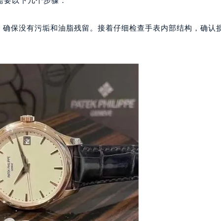
需要以下几个步骤：
代广场写字楼9层902室（需提前预约）
号世茂环球金融中心写字楼（芙蓉广场）10层13室（需提前预约
洁，确保没有污垢和油脂残留。接着仔细检查手表内部结构，确认
楼29层2905室（需提前预约）
表服务中心（品牌授权店）3层整层（需提前预约）
表服务中心（品牌授权店）1层整层（需提前预约）
表服务中心（品牌授权店）1层整层（需提前预约）
（CCMALL）C座17层17-B（需提前预约）
10层1015室（需提前预约）
心T2座写字楼29层03室（需提前预约）
厦7层G室（需提前预约）
心C座12层1205室（需提前预约）
中心T1写字楼9层907室（需提前预约）
写字楼1座11层1104室（需提前预约）
楼16层1603室（需提前预约）
中心办公楼C座22层08室（需提前预约）
大厦38层09室（需提前预约）