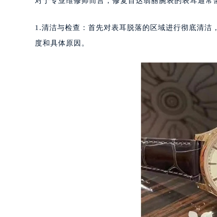
对于专业维修师而言，修复百达翡丽腕表的表耳通常
重庆市江北区观音桥步行街2号融恒时
长沙市芙蓉区定王台街道建湘路393
1.清洁与检查：首先对表耳脱落的区域进行彻底清
郑州市二七区铭功路10号华润大厦写字
度和具体原因。
太原市迎泽区解放路15号亨得利名
沈阳市沈河区中街路137号亨得利名
沈阳市沈河区中街路83号亨得利名
乌鲁木齐市天山区红山路26号时代广场
温州市鹿城区锦绣路1067号置信广场
哈尔滨市道里区友谊西路600号富力中
大连市中山区人民路15号国际金融大
佛山市禅城区季华五路57号万科金融中
东莞市东城街道鸿福东路1号民盈国贸
无锡市梁溪区人民中路139号恒隆广场
南通市崇川区工农路57号圆融广场写字
苏州市苏州工业园区星港街199号苏州
武汉市江汉区解放大道686号世界贸易