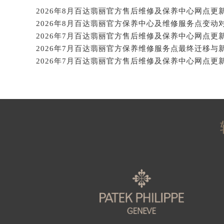
辽宁省沈阳市沈河区中街路137号亨
辽宁省沈阳市沈河区中街路83号亨
北京市朝阳区建国门外大街甲6号华熙
北京市东城区东长安街1号王府井东方
河北省保定市竞秀区朝阳北大街北国
内蒙古自治区阿拉善盟市左旗土尔扈
内蒙古自治区巴彦淖尔市临河区新华
内蒙古自治区包头市青山区幸福路甲
内蒙古自治区赤峰市红山区哈达街百
内蒙古自治区鄂尔多斯市东胜区伊金
内蒙古自治区呼伦贝尔市海拉尔区中
内蒙古自治区通辽市科尔沁区明仁大
内蒙古自治区乌海市海勃湾区人民南
内蒙古自治区乌兰察布市集宁区恩和
内蒙古自治区锡林郭勒盟市锡林浩特
内蒙古自治区兴安盟市乌兰浩特市兴