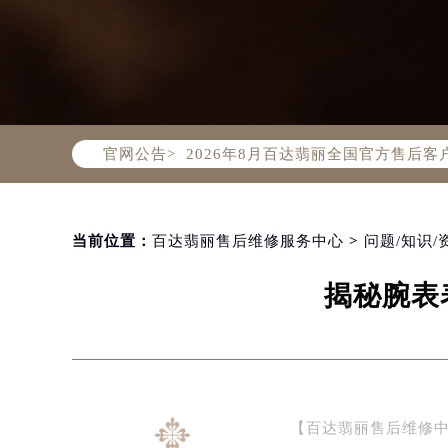
2026年8月百达翡丽中国区售后服
2026年8月百达翡丽全国官方售后客户服
官网公告>
百达翡丽官方全国统一服务热线400-
2026年8月百达翡丽售后服务中心最
北京市朝阳区建国门外大街甲6号华熙
北京市东城区东长安街1号东方广场写
当前位置：
百达翡丽售后维修服务中心
>
问题/知识/
天津市和平区赤峰道136号天津国际金
揭秘腕表
上海市徐汇区虹桥路3号港汇中心写字楼
上海市黄浦区南京东路299号宏伊国
南京市秦淮区中山南路1号（新街口）
常州市新北区龙锦路1590号现代传媒
徐州市鼓楼区淮海东路29号苏宁广场I
【百达翡丽售后维修
扬州市邗江区国展路29号星耀天地写字