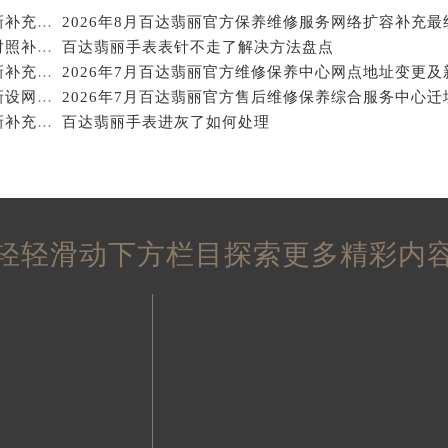
得利名表维修授权店1楼百达翡丽售后服务中心（需提前预约）
2026年8月百达翡丽官方售后维修及保养中心网点更新补充最终汇总文本
得利名表维修授权店1楼百达翡丽售后服务中心（需提前预约）
2026年8月百达翡丽官方保养中心及维修服务点变动对照补充最终表确认发布
百达翡丽手表表针不走了解决方法盘点
国际中心D座11层1102室百达翡丽售后服务中心（北京总部）
2026年7月百达翡丽官方售后维修及保养中心网点更新补充汇总确认文件
2026年7月百达翡丽官方保养维修服务点最终迁移与新设网点完整版
广场W3座6层602室百达翡丽售后服务中心（需提前预约）
2026年7月百达翡丽官方售后维修及保养中心网点更新补充汇总表文件
百达翡丽手表进灰了如何处理
先天下百达翡丽售后服务中心（需提前预约）
特大街百达翡丽售后服务中心（需提前预约）
街百达翡丽售后服务中心（需提前预约）
3号王府井百货名表维修百达翡丽售后服务中心（需提前预约）
达翡丽售后服务中心（需提前预约）
轻轻滑动下方栏目探索更多精彩内
霍洛街百达翡丽售后服务中心（需提前预约）
央街百达翡丽售后服务中心（需提前预约）
街百达翡丽售后服务中心（需提前预约）
路百达翡丽售后服务中心（需提前预约）
大街百达翡丽售后服务中心（需提前预约）
市光明街与额尔敦路交叉口百达翡丽售后服务中心（需提前预约
安大街百达翡丽售后服务中心（需提前预约）