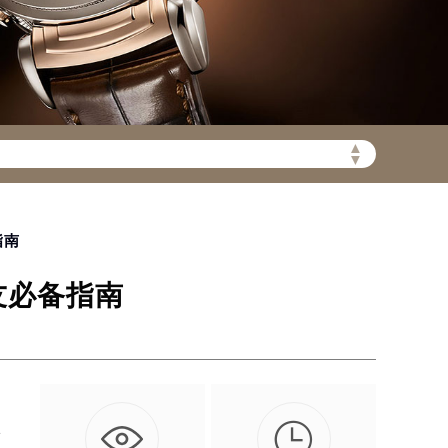
▲
陆需加拨“+86”）
▼
指南
友必备指南

独