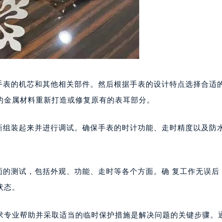
楼1224室（需提前预约）
大厦B座12楼03室（需提前预约）
心写字楼A座7楼709室（需提前预约）
2层04室（需提前预约）
心A座907室（需提前预约）
A座(旺进大厦)18层09室（需提前预约）
卸手表的机芯和其他相关部件。然后根据手表的设计特点选择合适
国际金融中心14楼14D（需提前预约）
的金属材料重新打造或修复原有的表耳部分。
广场写字楼10层06室（需提前预约）
心写字楼B座13层07室（需提前预约）
重新组装起来并进行调试。确保手表的时计功能、走时精度以及防
安国际中心E座6楼10室（需提前预约）
B座17层1707室（需提前预约）
写字楼A座10层1002室（需提前预约）
面的测试，包括外观、功能、走时等各个方面。确 复工作无误后
心东1幢20楼2002室（需提前预约）
状态。
街70号华润万象城写字楼（鄂尔多斯大厦）23层2326室（需
州中心写字楼21层2102室（需提前预约）
求专业帮助并采取适当的临时保护措施是解决问题的关键步骤。
国际金融中心写字楼20层01室（需提前预约）