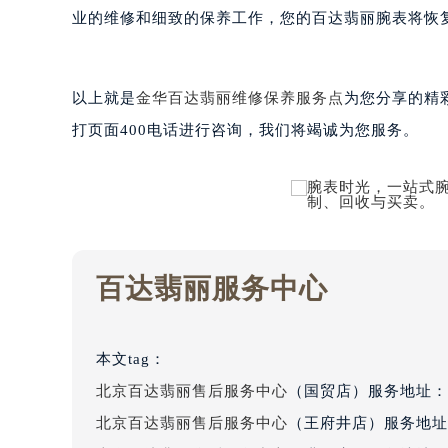
黑龙江省大庆市萨尔图区会战大街百
业的维修和细致的保养工作，您的百达翡丽腕表将恢
黑龙江省鹤岗市向阳区红军路百达翡
黑龙江省黑河市爱辉区中央街百达翡
以上就是
金华百达翡丽维修保养服务点
黑龙江省鸡西市鸡冠区红军路百达翡
为您分享的精
黑龙江省佳木斯市向阳区长安路百达
打页面400电话进行咨询，我们将竭诚为您服务。
黑龙江省牡丹江市东安区太平路百达
黑龙江省七台河市桃山区大同街百达
黑龙江省齐齐哈尔市龙沙区龙华路百
黑龙江省双鸭山市尖山区新兴大街百
黑龙江省绥化市北林区新华街与康庄
百达翡丽服务中心
黑龙江省伊春市伊美区通河路百达翡
吉林省白城市洮北区明仁南街百达翡
吉林省白山市浑江区浑江大街百达翡
本文tag：
吉林省吉林市船营区河南街百达翡丽
北京百达翡丽售后服务中心
（国贸店）服务地址：
吉林省辽源市龙山区人民大街百达翡
北京百达翡丽售后服务中心
（王府井店）服务地址
吉林省梅河口市新华街道梅河大街百