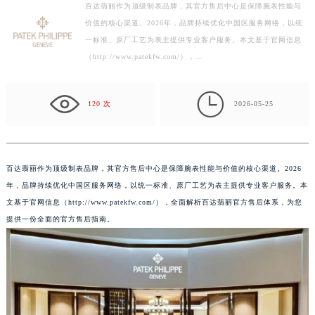
百达翡丽作为顶级制表品牌，其官方售后中心是保障腕表性能与
徐州市鼓楼区淮海东路29号苏宁广场IFC国际金融中心写字楼35层3508室（需提前预约）
价值的核心渠道。2026年，品牌持续优化中国区服务网络，以统
扬州市邗江区国展路29号星耀天地写字楼1号楼18层1803室（需提前预约）
一标准、原厂工艺为表主提供专业客户服务。本文基于官网信息
盐城市盐都区世纪大道5号盐城金融城写字楼1号楼16层1604室（需提前预约）
（http://www.patekfw.com/），…
泰州市海陵区永定东路399号置地商务中心东塔写字楼（华润万象城）17层1706室（需提前预约）
宁波市江北区大闸南路500号来福士广场办公楼20层2009室（需提前预约）

120 次
2026-05-25
杭州市上城区钱江路1366号华润大厦写字楼A座5层503-5室（需提前预约）
金华市金东区东市南街777号金华万达广场写字楼4号楼22层2209室（需提前预约）
绍兴市越城区胜利东路379号世茂天际中心写字楼8层805室（需提前预约）
百达翡丽作为顶级制表品牌，其官方售后中心是保障腕表性能与价值的核心渠道。2026
嘉兴市南湖区广益路705号嘉兴世界贸易中心写字楼A座13层1304室（需提前预约）
年，品牌持续优化中国区服务网络，以统一标准、原厂工艺为表主提供专业客户服务。本
南昌市红谷滩新区红谷中大道998号绿地双子塔（中央广场）A1座办公楼14层07室（需提前预约）
文基于官网信息（http://www.patekfw.com/），全面解析百达翡丽官方售后体系，为您
济南市历下区经十路11111号华润中心写字楼（万象城）15层1508室（需提前预约）
提供一份全面的官方售后指南。
广州市天河区天河路230号万菱汇国际中心写字楼A塔7层704室（需提前预约）
广州市越秀区环市东路371-375号世界贸易中心大厦南塔写字楼15层07室（需提前预约）
深圳市罗湖区深南东路5001号华润大厦写字楼17层1701室（需提前预约）
惠州市惠城区江北文昌一路7号华贸大厦写字楼1座30层05室（需提前预约）
厦门市思明区湖滨东路95号华润大厦写字楼B座11层1104室（需提前预约）