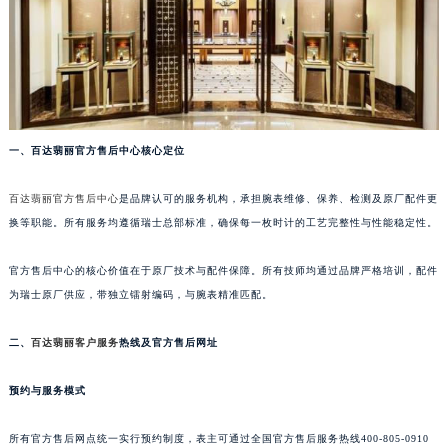
福州市鼓楼区五四路128-1号恒力城写字楼15层03室（需提前预约）
成都市锦江区人民东路6号SAC东原中心写字楼24层2406B室（需提前预约）
重庆市江北区观音桥步行街2号融恒时代广场写字楼9层902室（需提前预约）
长沙市芙蓉区定王台街道建湘路393号世茂环球金融中心写字楼（芙蓉广场）10层13室（需提前预约）
郑州市二七区铭功路10号华润大厦写字楼29层2905室（需提前预约）
一、百达翡丽官方售后中心核心定位
太原市迎泽区解放路15号亨得利名表服务中心（品牌授权店）3层整层（需提前预约）
沈阳市沈河区中街路137号亨得利名表服务中心（品牌授权店）1层整层（需提前预约）
百达翡丽官方售后中心
是品牌认可的服务机构，承担腕表维修、保养、检测及原厂配件更
沈阳市沈河区中街路83号亨得利名表服务中心（品牌授权店）1层整层（需提前预约）
换等职能。所有服务均遵循瑞士总部标准，确保每一枚时计的工艺完整性与性能稳定性。
乌鲁木齐市天山区红山路26号时代广场（CCMALL）C座17层17-B（需提前预约）
温州市鹿城区锦绣路1067号置信广场10层1015室（需提前预约）
官方售后中心的核心价值在于原厂技术与配件保障。所有技师均通过品牌严格培训，配件
为瑞士原厂供应，带独立镭射编码，与腕表精准匹配。
哈尔滨市道里区友谊西路600号富力中心T2座写字楼29层03室（需提前预约）
大连市中山区人民路15号国际金融大厦7层G室（需提前预约）
二、
百达翡丽客户服务
热线及官方售后网址
佛山市禅城区季华五路57号万科金融中心C座12层1205室（需提前预约）
东莞市东城街道鸿福东路1号民盈国贸中心T1写字楼9层907室（需提前预约）
预约与服务模式
无锡市梁溪区人民中路139号恒隆广场写字楼1座11层1104室（需提前预约）
南通市崇川区工农路57号圆融广场写字楼16层1603室（需提前预约）
所有官方售后网点统一实行预约制度，表主可通过全国官方售后服务热线400-805-0910