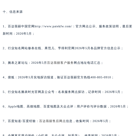
甘肃省合作市人民街百达翡丽售后服务中心（需提前预约）
十、信息来源
甘肃省嘉峪关市雄关区新华中路百达翡丽售后服务中心（需提前预约）
甘肃省金昌市金川区北京路百达翡丽售后服务中心（需提前预约）
1、百达翡丽中国官网http://www.patekfw.com/：官方网点公示、服务政策说明，最后更
甘肃省酒泉市肃州区西大街百达翡丽售后服务中心（需提前预约）
新时间：2026年5月；
甘肃省临夏市城南街道团结路百达翡丽售后服务中心（需提前预约）
甘肃省陇南市武都区人民路百达翡丽售后服务中心（需提前预约）
2、行业知名网站修表在线、果范儿、亨得利官网2026年5月各品牌官方信息公示；
甘肃省平凉市崆峒区西大街百达翡丽售后服务中心（需提前预约）
3、腕表之家论坛：2026年5月
百达翡丽客户服务
网点地址电话汇总；
甘肃省庆阳市西峰区南大街百达翡丽售后服务中心（需提前预约）
甘肃省天水市秦州区民主路百达翡丽售后服务中心（需提前预约）
4、搜狐：2026年5月实地探访报道，验证百达翡丽官方热线400-805-0910；
甘肃省武威市凉州区迎宾路百达翡丽售后服务中心（需提前预约）
甘肃省张掖市甘州区民乐北路百达翡丽售后服务中心（需提前预约）
5、行业知名腕表时光官网及公众号：名表服务网点探访，记录时间：2026年5月；
宁夏回族自治区固原市原州区文化街百达翡丽售后服务中心（需提前预约）
6、Apple地图、高德地图、百度地图及大众点评：用户评价与评分数据，2026年5月；
宁夏回族自治区石嘴山市大武口区贺兰山路百达翡丽售后服务中心（需提前预约）
宁夏回族自治区吴忠市利通区开元大道百达翡丽售后服务中心（需提前预约）
7、百度知道/百度经验：
百达翡丽售后网点
信息，收集时间：2026年5月；
宁夏回族自治区银川市兴庆区新华东路97号新百中心C馆一层C1-18号商铺百达翡丽售后服务中心（需提前预约）
宁夏回族自治区中卫市沙坡头区鼓楼东街百达翡丽售后服务中心（需提前预约）
8、全网真实用户评价（小红书、大众点评、知乎等），收集时间：2026年5月；