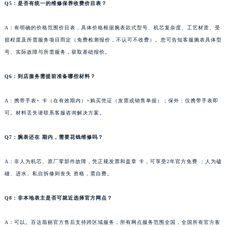
Q5：是否有统一的维修保养收费价目表？
广西壮族自治区河池市金城江区金城江街道朝阳路百达翡丽售后服务中心（需提前预约）
广西壮族自治区贺州市八步区城东街道灵峰南路百达翡丽售后服务中心（需提前预约）
A：有明确的价格范围价目表，具体价格根据腕表款式型号、机芯复杂度、工艺材质、受
广西壮族自治区来宾市兴宾区桂中大道百达翡丽售后服务中心（需提前预约）
损程度及所需服务项目而定（免费检测报价，不认可不收费）。您可告知客服腕表具体型
广西壮族自治区柳州市城中区中山中路百达翡丽售后服务中心（需提前预约）
号、实际故障与所需服务，获取基础报价。
广西壮族自治区钦州市钦南区金海湾东大街百达翡丽售后服务中心（需提前预约）
Q6：到店服务需提前准备哪些材料？
广西壮族自治区梧州市万秀区龙湖镇高旺路百达翡丽售后服务中心（需提前预约）
广西壮族自治区玉林市玉州区金玉路百达翡丽售后服务中心（需提前预约）
A：携带手表+ 卡（在有效期内）+购买凭证（发票或销售单据）；保外：仅携带手表即
海南省儋州市儋州市那大镇兰洋北路百达翡丽售后服务中心（需提前预约）
可。材料丢失请联系客服咨询解决方案。
海南省东方市八所镇解放西路百达翡丽售后服务中心（需提前预约）
海南省琼海市嘉积镇东风路百达翡丽售后服务中心（需提前预约）
Q7：腕表还在 期内，需要花钱维修吗？
海南省三沙市西沙区西沙群岛永兴岛北京路百达翡丽售后服务中心（需提前预约）
A：非人为机芯、原厂零部件故障，凭正规发票和盖章 卡，可享受2年官方免费 ；人为磕
海南省三亚市吉阳区迎宾路百达翡丽售后服务中心（需提前预约）
碰、进水、私自拆修则丧失 资格，需自费。
海南省万宁市万城镇解放路百达翡丽售后服务中心（需提前预约）
海南省文昌市文城镇教育东路百达翡丽售后服务中心（需提前预约）
Q8：非本地表主是否可就近选择官方网点？
海南省五指山市通什镇三月三大道百达翡丽售后服务中心（需提前预约）
香港特别行政区尖沙咀区油尖旺区广东道百达翡丽售后服务中心（需提前预约）
A：可以。百达翡丽官方售后支持跨区域服务，所有网点服务范围全国，全国所有官方客