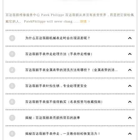
西藏自治区林芝市巴宜区广东路百达翡丽售后服务中心（需提前预约）
西藏自治区那曲市色尼区浙江西路百达翡丽售后服务中心（需提前预约）
百达翡丽维修服务中心 Patek Philippe 百达翡丽从来没有改变世界，而是把它留给佩
戴它的人。 PatekPhilippe will never chang......
详情 >
西藏自治区日喀则市桑珠孜区上海中路百达翡丽售后服务中心（需提前预约）
西藏自治区山南市乃东区湖北大道百达翡丽售后服务中心（需提前预约）
2
为什么百达翡丽机械表走时会出现误差呢？
云南省保山市隆阳区正阳路百达翡丽售后服务中心（需提前预约）
云南省楚雄彝族自治州楚雄市鹿城南路百达翡丽售后服务中心（需提前预约）
3
百达翡丽手表停走处理方法（手表停走维修）
云南省大理白族自治州大理市建设路百达翡丽售后服务中心（需提前预约）
云南省德宏傣族景颇族自治州芒市团结大街百达翡丽售后服务中心（需提前预约）
4
百达翡丽手表金属表带的清洗方法有哪些？（金属表带的清洗）
云南省迪庆藏族自治州香格里拉市长征大道百达翡丽售后服务中心（需提前预约）
云南省红河哈尼族彝族自治州蒙自市天马路百达翡丽售后服务中心（需提前预约）
5
百达翡丽手表针扣生锈，专业处理更安全
云南省丽江市古城区七星街百达翡丽售后服务中心（需提前预约）
6
百达翡丽手表值不值得购买（名表投资与收藏指南）
云南省临沧市临翔区世纪路百达翡丽售后服务中心（需提前预约）
云南省怒江傈僳族自治州泸水市人民路百达翡丽售后服务中心（需提前预约）
7
揭秘：百达翡丽表壳损伤背后的故事
云南省普洱市思茅区振兴大道百达翡丽售后服务中心（需提前预约）
云南省曲靖市麒麟区学府路百达翡丽售后服务中心（需提前预约）
8
揭秘百达翡丽手表停走，一文教你轻松恢复活力！
云南省文山壮族苗族自治州文山市东风路百达翡丽售后服务中心（需提前预约）