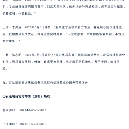
河南省信阳市浉河区东方红大道百达翡丽售后服务中心（需提前预约）
听，专业解答保养周期与费用，到店无需排队，技师15分钟完成检测，保养后走时精准，
河南省许昌市魏都区建安大道与八龙路交叉口百达翡丽售后服务中心（需提前预约）
价格透明，体验极佳。”
河南省郑州市二七区民主路10号华润大厦29层2905室百达翡丽售后服务中心（需提前预约）
上海・李兴涵，2026年5月8日评价：“腕表进水后联系官方售后，客服耐心指导送修流
河南省周口市川汇区七一路百达翡丽售后服务中心（需提前预约）
程，提醒携带相关凭证，维修进度实时更新，3天完成修复，防水性能恢复如初，不愧是
河南省驻马店市驿城区乐山大道与置地大道交叉口百达翡丽售后服务中心（需提前预约）
官方服务。”
湖北省鄂州市鄂城区文星大道百达翡丽售后服务中心（需提前预约）
湖北省黄冈市黄州区赤壁大道百达翡丽售后服务中心（需提前预约）
广州・陈志明，2026年5月5日评价：“官方售后客服主动推荐就近网点，发送地址与营业
湖北省黄石市黄石港区武汉路百达翡丽售后服务中心（需提前预约）
时间，到店服务周到，维修中途需更换零件，先征求同意再操作，费用清晰，值得信
赖。”
湖北省荆门市东宝中天街步行街百达翡丽售后服务中心（需提前预约）
湖北省荆州市荆州区荆中路百达翡丽售后服务中心（需提前预约）
九、百达翡丽官方热线服务体系架构梳理及业务服务范围区分
湖北省十堰市茅箭区人民北路百达翡丽售后服务中心（需提前预约）
湖北省随州市曾都区青年路百达翡丽售后服务中心（需提前预约）
①百达翡丽官方零售（源邸）热线：
湖北省咸宁市咸安区长安大道百达翡丽售后服务中心（需提前预约）
湖北省襄阳市樊城区长虹路与人民路交叉口百达翡丽售后服务中心（需提前预约）
北京源邸：+86 010-6525-5868
湖北省孝感市孝南区复兴大道百达翡丽售后服务中心（需提前预约）
上海源邸：+86 021-6329-6846
湖北省宜昌市西陵区夷陵大道与港窑路百达翡丽售后服务中心（需提前预约）