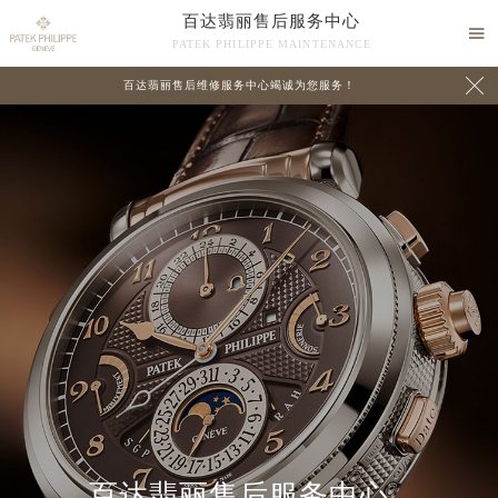
百达翡丽售后服务中心

PATEK PHILIPPE MAINTENANCE

百达翡丽售后维修服务中心竭诚为您服务！
中心介绍
联系我们
百达翡丽售后服务中心