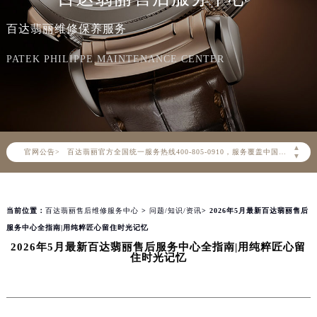
百达翡丽维修保养服务
PATEK PHILIPPE MAINTENANCE CENTER
2026年8月百达翡丽中国区售后服务网络优化升级公告
2026年8月百达翡丽全国官方售后客户服务热线：400-805-0910
▲
官网公告>
百达翡丽官方全国统一服务热线400-805-0910，服务覆盖中国大陆、香港、澳门、台湾全部区域（非大陆需加拨“+86”）
▼
2026年8月百达翡丽售后服务中心最新网点地址：
北京市朝阳区建国门外大街甲6号华熙国际中心写字楼D座11层1102室（北京总部）（需提前预约）
当前位置：
百达翡丽售后维修服务中心
>
问题/知识/资讯
> 2026年5月最新百达翡丽售后
北京市东城区东长安街1号东方广场写字楼W3座6层602室（需提前预约）
服务中心全指南|用纯粹匠心留住时光记忆
天津市和平区赤峰道136号天津国际金融中心写字楼26层2603室（需提前预约）
2026年5月最新百达翡丽售后服务中心全指南|用纯粹匠心留
上海市徐汇区虹桥路3号港汇中心写字楼2座37层3705室（需提前预约）
住时光记忆
上海市黄浦区南京东路299号宏伊国际广场写字楼8层806室（需提前预约）
南京市秦淮区中山南路1号（新街口）南京中心写字楼22层C1-1室（需提前预约）
常州市新北区龙锦路1590号现代传媒中心写字楼5号楼10层1008室（需提前预约）