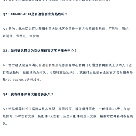
广东省梅州市梅江区金燕大道百达翡丽售后服务中心（需提前预约）
广东省清远市清城区湖西路百达翡丽售后服务中心（需提前预约）
Q2：400-805-0910是百达翡丽官方热线吗？
广东省汕头市龙湖区长平路百达翡丽售后服务中心（需提前预约）
A：是的，此电话为百达翡丽中国大陆地区全国统一官方售后服务热线，可咨询、预约、
广东省汕尾市城区香洲街道园林社区翠园街百达翡丽售后服务中心（需提前预约）
查进度、查网点、查价格。
广东省韶关市武江区芙蓉新区与老城中心交汇处百达翡丽售后服务中心（需提前预约）
广东省深圳市罗湖区深南东路5001号华润大厦17层1701室百达翡丽售后服务中心（需提前预约）
Q3：如何确认网点为百达翡丽官方客户服务中心？
广东省阳江市江城区东风一路百达翡丽售后服务中心（需提前预约）
广东省云浮市云城区金山路百达翡丽售后服务中心（需提前预约）
A：官方确认渠道为访问
百达翡丽售后
维修服务中心官网（可通过官网的线上预约入口进
行在线预约，提前预约免排队，可随时重新预约），或拨打百达翡丽全国官方售后服务热
广东省湛江市赤坎区观海北路百达翡丽售后服务中心（需提前预约）
线400-805-0910进行核实。
广东省肇庆市端州区信安大道与砚都大道交汇处百达翡丽售后服务中心（需提前预约）
广西壮族自治区百色市右江区中山二路百达翡丽售后服务中心（需提前预约）
Q4：腕表维修保养大概需要多久？
广西壮族自治区北海市海城区北京路百达翡丽售后服务中心（需提前预约）
广西壮族自治区崇左市江州区石景林街道友谊大道与丽川路交汇处百达翡丽售后服务中心（需提前预约）
A：维修保养时长依据腕表机芯类型、故障程度、服务项目而定。一般保养3-5天，加急
广西壮族自治区防城港市港口区金花茶大道百达翡丽售后服务中心（需提前预约）
最快可3小时左右完成，换配件3天左右，店里有配件则当天完成，精准时效可咨询客服确
认。
广西壮族自治区贵港市港北区港城街道布山大道与仙衣路交叉口百达翡丽售后服务中心（需提前预约）
广西壮族自治区桂林市秀峰区红岭路百达翡丽售后服务中心（需提前预约）