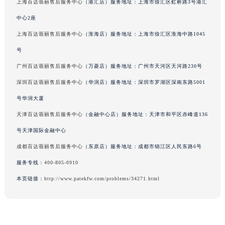
上海百达翡丽售后服务中心
（港汇店）服务地址：上海市徐汇区虹桥路3号港汇
陕西省榆林市榆阳区长兴路百达翡丽售后服务中心（需提前预约）
中心2座
新疆维吾尔自治区阿克苏市东大街百达翡丽售后服务中心（需提前预约）
上海百达翡丽售后服务中心
（淮海店）服务地址：上海市徐汇区淮海中路1045
新疆维吾尔自治区阿拉尔市胜利大道百达翡丽售后服务中心（需提前预约）
号
新疆维吾尔自治区阿拉山口市友好路百达翡丽售后服务中心（需提前预约）
新疆维吾尔自治区阿勒泰市解放路百达翡丽售后服务中心（需提前预约）
广州百达翡丽售后服务中心
（万菱店）服务地址：广州市天河区天河路230号
新疆维吾尔自治区阿图什市光明路百达翡丽售后服务中心（需提前预约）
深圳百达翡丽售后服务中心
（华润店）服务地址：深圳市罗湖区深南东路5001
新疆维吾尔自治区白杨市军垦路百达翡丽售后服务中心（需提前预约）
号华润大厦
新疆维吾尔自治区北屯市团结路百达翡丽售后服务中心（需提前预约）
天津百达翡丽售后服务中心
（金融中心店）服务地址：天津市和平区赤峰道136
新疆维吾尔自治区博乐市博乐市北京路百达翡丽售后服务中心（需提前预约）
号天津国际金融中心
新疆维吾尔自治区昌吉市延安北路百达翡丽售后服务中心（需提前预约）
成都百达翡丽售后服务中心
（东原店）服务地址：成都市锦江区人民东路6号
新疆维吾尔自治区阜康市博峰路百达翡丽售后服务中心（需提前预约）
服务专线：
400-805-0910
新疆维吾尔自治区哈密市伊州区建国北路百达翡丽售后服务中心（需提前预约）
新疆维吾尔自治区和田市和田市北京西路百达翡丽售后服务中心（需提前预约）
本页链接：
http://www.patekfw.com/problems/34271.html
新疆维吾尔自治区胡杨河市胡杨河市胡杨路百达翡丽售后服务中心（需提前预约）
新疆维吾尔自治区霍尔果斯市亚欧北路百达翡丽售后服务中心（需提前预约）
新疆维吾尔自治区喀什市解放北路百达翡丽售后服务中心（需提前预约）