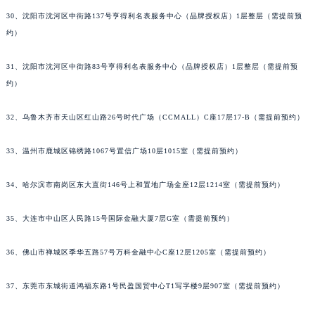
内蒙古自治区锡林郭勒盟市锡林浩特市光明街与额尔敦路交叉口百达翡丽售后服务中心（需提前预约）
30、沈阳市沈河区中街路137号亨得利名表服务中心（品牌授权店）1层整层（需提前预
内蒙古自治区兴安盟市乌兰浩特市兴安大街百达翡丽售后服务中心（需提前预约）
约）
山西省大同市平城区迎宾街百达翡丽售后服务中心（需提前预约）
31、沈阳市沈河区中街路83号亨得利名表服务中心（品牌授权店）1层整层（需提前预
山西省晋城市城区黄华街百达翡丽售后服务中心（需提前预约）
约）
山西省晋中市榆次区顺城街百达翡丽售后服务中心（需提前预约）
山西省临汾市尧都区解放路百达翡丽售后服务中心（需提前预约）
32、乌鲁木齐市天山区红山路26号时代广场（CCMALL）C座17层17-B（需提前预约）
山西省吕梁市离石区永宁中路与建设街交叉口百达翡丽售后服务中心（需提前预约）
山西省朔州市朔城区怡西路与鄯阳西街交汇处百达翡丽售后服务中心（需提前预约）
33、温州市鹿城区锦绣路1067号置信广场10层1015室（需提前预约）
山西省忻州市忻府区和平东街与七一南路交叉口百达翡丽售后服务中心（需提前预约）
34、哈尔滨市南岗区东大直街146号上和置地广场金座12层1214室（需提前预约）
山西省阳泉市郊区平阳东街与新城大道交叉口百达翡丽售后服务中心（需提前预约）
山西省运城市盐湖区河东街百达翡丽售后服务中心（需提前预约）
35、大连市中山区人民路15号国际金融大厦7层G室（需提前预约）
山西省长治市潞州区英雄中路百达翡丽售后服务中心（需提前预约）
山西省太原市迎泽区迎泽街道解放路15号亨得利名表维修授权店3楼百达翡丽售后服务中心（需提前预约）
36、佛山市禅城区季华五路57号万科金融中心C座12层1205室（需提前预约）
天津市和平区赤峰道136号天津国际金融中心26层2603室百达翡丽售后服务中心（需提前预约）
37、东莞市东城街道鸿福东路1号民盈国贸中心T1写字楼9层907室（需提前预约）
安徽省安庆市迎江区人民路百达翡丽售后服务中心（需提前预约）
安徽省蚌埠市蚌山区淮河路百达翡丽售后服务中心（需提前预约）